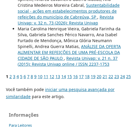
Cristina Medeiros Moreira Cabral,
Sustentabilidade
social - ações em estabelecimentos produtores de
refeições do município de Cabreúva, SP
,
Revista
Univap: v. 32 n. 73 (2026): Revista Univap
Maria Carolina Henrique Vieira, Gabriela Farinha da
Silva, Gabriela Sanches Périco Navarro, Ana Isabel
Furtado de Mendonça, Mônica Glória Neumann
Spinelli, Andrea Guerra Matias,
ANÁLISE DA OFERTA
ALIMENTAR EM REFEIÇÕES DE UMA PRÉ-ESCOLA DA
CIDADE DE SÃO PAULO
,
Revista Univap: v. 21 n. 37
(2015): Revista Univap online / ISSN 2237-1753
1
2
3
4
5
6
7
8
9
10
11
12
13
14
15
16
17
18
19
20
21
22
23
24
25
Você também pode
iniciar uma pesquisa avançada por
similaridade
para este artigo.
Informações
Para Leitores