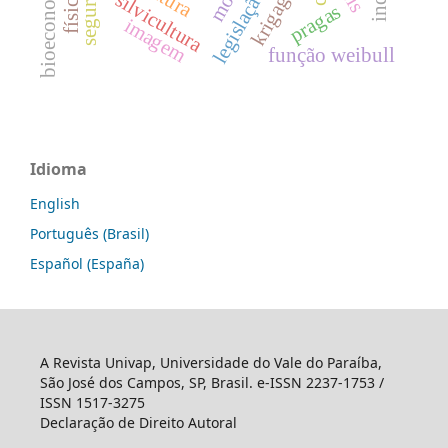
bioeconomia
krigagem
silvicultura
pragas
imagem
função weibull
Idioma
English
Português (Brasil)
Español (España)
A Revista Univap, Universidade do Vale do Paraíba,
São José dos Campos, SP, Brasil. e-ISSN 2237-1753 /
ISSN 1517-3275
Declaração de Direito Autoral