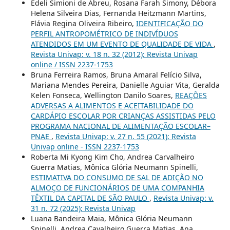
Edeli Simioni de Abreu, Rosana Farah Simony, Débora
Helena Silveira Dias, Fernanda Heitzmann Martins,
Flávia Regina Oliveira Ribeiro,
IDENTIFICAÇÃO DO
PERFIL ANTROPOMÉTRICO DE INDIVÍDUOS
ATENDIDOS EM UM EVENTO DE QUALIDADE DE VIDA
,
Revista Univap: v. 18 n. 32 (2012): Revista Univap
online / ISSN 2237-1753
Bruna Ferreira Ramos, Bruna Amaral Felício Silva,
Mariana Mendes Pereira, Danielle Aguiar Vita, Geralda
Kelen Fonseca, Wellington Danilo Soares,
REAÇÕES
ADVERSAS A ALIMENTOS E ACEITABILIDADE DO
CARDÁPIO ESCOLAR POR CRIANÇAS ASSISTIDAS PELO
PROGRAMA NACIONAL DE ALIMENTAÇÃO ESCOLAR–
PNAE
,
Revista Univap: v. 27 n. 55 (2021): Revista
Univap online - ISSN 2237-1753
Roberta Mi Kyong Kim Cho, Andrea Carvalheiro
Guerra Matias, Mônica Glória Neumann Spinelli,
ESTIMATIVA DO CONSUMO DE SAL DE ADIÇÃO NO
ALMOÇO DE FUNCIONÁRIOS DE UMA COMPANHIA
TÊXTIL DA CAPITAL DE SÃO PAULO
,
Revista Univap: v.
31 n. 72 (2025): Revista Univap
Luana Bandeira Maia, Mônica Glória Neumann
Spinelli, Andrea Cavalheiro Guerra Matias, Ana