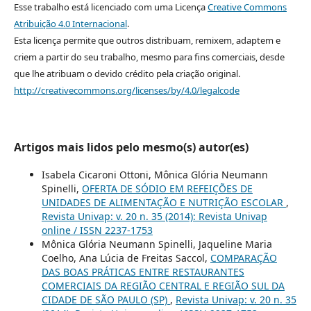
Esse trabalho está licenciado com uma Licença
Creative Commons
Atribuição 4.0 Internacional
.
Esta licença permite que outros distribuam, remixem, adaptem e
criem a partir do seu trabalho, mesmo para fins comerciais, desde
que lhe atribuam o devido crédito pela criação original.
http://creativecommons.org/licenses/by/4.0/legalcode
Artigos mais lidos pelo mesmo(s) autor(es)
Isabela Cicaroni Ottoni, Mônica Glória Neumann
Spinelli,
OFERTA DE SÓDIO EM REFEIÇÕES DE
UNIDADES DE ALIMENTAÇÃO E NUTRIÇÃO ESCOLAR
,
Revista Univap: v. 20 n. 35 (2014): Revista Univap
online / ISSN 2237-1753
Mônica Glória Neumann Spinelli, Jaqueline Maria
Coelho, Ana Lúcia de Freitas Saccol,
COMPARAÇÃO
DAS BOAS PRÁTICAS ENTRE RESTAURANTES
COMERCIAIS DA REGIÃO CENTRAL E REGIÃO SUL DA
CIDADE DE SÃO PAULO (SP)
,
Revista Univap: v. 20 n. 35