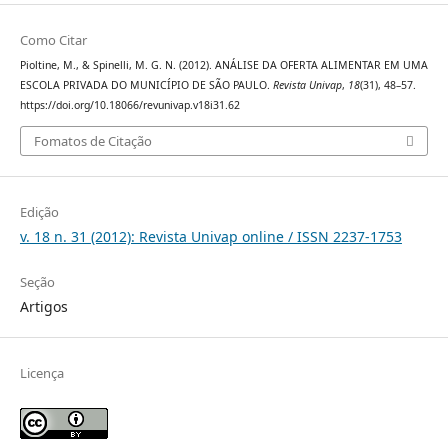
Como Citar
Pioltine, M., & Spinelli, M. G. N. (2012). ANÁLISE DA OFERTA ALIMENTAR EM UMA
ESCOLA PRIVADA DO MUNICÍPIO DE SÃO PAULO.
Revista Univap
,
18
(31), 48–57.
https://doi.org/10.18066/revunivap.v18i31.62
Fomatos de Citação
Edição
v. 18 n. 31 (2012): Revista Univap online / ISSN 2237-1753
Seção
Artigos
Licença