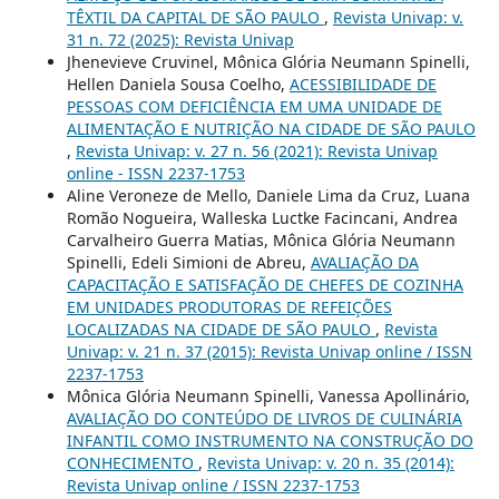
TÊXTIL DA CAPITAL DE SÃO PAULO
,
Revista Univap: v.
31 n. 72 (2025): Revista Univap
Jhenevieve Cruvinel, Mônica Glória Neumann Spinelli,
Hellen Daniela Sousa Coelho,
ACESSIBILIDADE DE
PESSOAS COM DEFICIÊNCIA EM UMA UNIDADE DE
ALIMENTAÇÃO E NUTRIÇÃO NA CIDADE DE SÃO PAULO
,
Revista Univap: v. 27 n. 56 (2021): Revista Univap
online - ISSN 2237-1753
Aline Veroneze de Mello, Daniele Lima da Cruz, Luana
Romão Nogueira, Walleska Luctke Facincani, Andrea
Carvalheiro Guerra Matias, Mônica Glória Neumann
Spinelli, Edeli Simioni de Abreu,
AVALIAÇÃO DA
CAPACITAÇÃO E SATISFAÇÃO DE CHEFES DE COZINHA
EM UNIDADES PRODUTORAS DE REFEIÇÕES
LOCALIZADAS NA CIDADE DE SÃO PAULO
,
Revista
Univap: v. 21 n. 37 (2015): Revista Univap online / ISSN
2237-1753
Mônica Glória Neumann Spinelli, Vanessa Apollinário,
AVALIAÇÃO DO CONTEÚDO DE LIVROS DE CULINÁRIA
INFANTIL COMO INSTRUMENTO NA CONSTRUÇÃO DO
CONHECIMENTO
,
Revista Univap: v. 20 n. 35 (2014):
Revista Univap online / ISSN 2237-1753