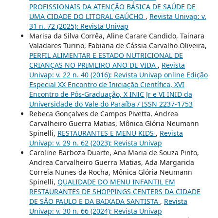
PROFISSIONAIS DA ATENÇÃO BÁSICA DE SAÚDE DE
UMA CIDADE DO LITORAL GAÚCHO
,
Revista Univap: v.
31 n. 72 (2025): Revista Univap
Marisa da Silva Corrêa, Aline Carare Candido, Tainara
Valadares Turino, Fabiana de Cássia Carvalho Oliveira,
PERFIL ALIMENTAR E ESTADO NUTRICIONAL DE
CRIANÇAS NO PRIMEIRO ANO DE VIDA
,
Revista
Univap: v. 22 n. 40 (2016): Revista Univap online Edição
Especial XX Encontro de Iniciação Científica, XVI
Encontro de Pós-Graduação, X INIC Jr e VI INID da
Universidade do Vale do Paraíba / ISSN 2237-1753
Rebeca Gonçalves de Campos Pivetta, Andrea
Carvalheiro Guerra Matias, Mônica Glória Neumann
Spinelli,
RESTAURANTES E MENU KIDS
,
Revista
Univap: v. 29 n. 62 (2023): Revista Univap
Caroline Barboza Duarte, Ana Maria de Souza Pinto,
Andrea Carvalheiro Guerra Matias, Ada Margarida
Correia Nunes da Rocha, Mônica Glória Neumann
Spinelli,
QUALIDADE DO MENU INFANTIL EM
RESTAURANTES DE SHOPPINGS CENTERS DA CIDADE
DE SÃO PAULO E DA BAIXADA SANTISTA
,
Revista
Univap: v. 30 n. 66 (2024): Revista Univap