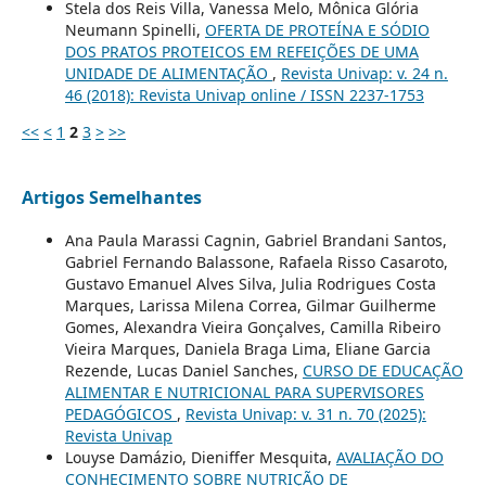
Stela dos Reis Villa, Vanessa Melo, Mônica Glória
Neumann Spinelli,
OFERTA DE PROTEÍNA E SÓDIO
DOS PRATOS PROTEICOS EM REFEIÇÕES DE UMA
UNIDADE DE ALIMENTAÇÃO
,
Revista Univap: v. 24 n.
46 (2018): Revista Univap online / ISSN 2237-1753
<<
<
1
2
3
>
>>
Artigos Semelhantes
Ana Paula Marassi Cagnin, Gabriel Brandani Santos,
Gabriel Fernando Balassone, Rafaela Risso Casaroto,
Gustavo Emanuel Alves Silva, Julia Rodrigues Costa
Marques, Larissa Milena Correa, Gilmar Guilherme
Gomes, Alexandra Vieira Gonçalves, Camilla Ribeiro
Vieira Marques, Daniela Braga Lima, Eliane Garcia
Rezende, Lucas Daniel Sanches,
CURSO DE EDUCAÇÃO
ALIMENTAR E NUTRICIONAL PARA SUPERVISORES
PEDAGÓGICOS
,
Revista Univap: v. 31 n. 70 (2025):
Revista Univap
Louyse Damázio, Dieniffer Mesquita,
AVALIAÇÃO DO
CONHECIMENTO SOBRE NUTRIÇÃO DE