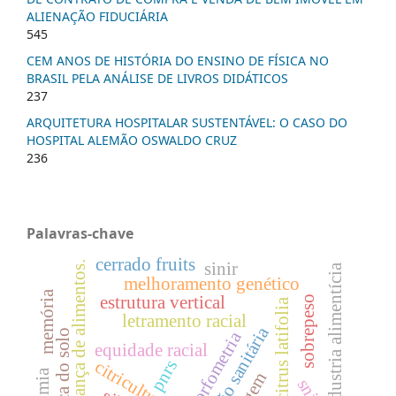
ALIENAÇÃO FIDUCIÁRIA
545
CEM ANOS DE HISTÓRIA DO ENSINO DE FÍSICA NO
BRASIL PELA ANÁLISE DE LIVROS DIDÁTICOS
237
ARQUITETURA HOSPITALAR SUSTENTÁVEL: O CASO DO
HOSPITAL ALEMÃO OSWALDO CRUZ
236
Palavras-chave
cerrado fruits
sinir
segurança de alimentos.
industria alimentícia
melhoramento genético
memória
estrutura vertical
sobrepeso
citrus latifolia
letramento racial
legislação sanitária
física do solo
morfometria
equidade racial
pnrs
citricultura
snis