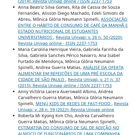
(2014): Revista Univap online / ISSN 2237-1753
Anna Beatriz Silva Gomes, Rita de Cassia de Souza
Fernandes, Alisson Diego Machado, Edeli Simioni de
Abreu, Mônica Glória Neumann Spinelli,
ASSOCIAÇÃO
ENTRE O HÁBITO DE CONSUMO DE CAFÉ DA MANHÃ E
ESTADO NUTRICIONAL DE ESTUDANTES
UNIVERSITÁRIOS
,
Revista Univap: v. 26 n. 50 (2020):
Revista Univap online - ISSN 2237-1753
Maria Carolina Henrique Vieira, Gabriela Farinha da
Silva, Gabriela Sanches Périco Navarro, Ana Isabel
Furtado de Mendonça, Mônica Glória Neumann
Spinelli, Andrea Guerra Matias,
ANÁLISE DA OFERTA
ALIMENTAR EM REFEIÇÕES DE UMA PRÉ-ESCOLA DA
CIDADE DE SÃO PAULO
,
Revista Univap: v. 21 n. 37
(2015): Revista Univap online / ISSN 2237-1753
Anny Victória Lacera Auerswald Albino, Andrea
Carvalheiro Guerra Matias, Mônica Glória Neumann
Spinelli,
MENU KIDS DE REDES DE FAST-FOOD
,
Revista
Univap: v. 28 n. 59 (2022): Revista Univap online
Roberta Mi Kyong Kim Cho, Andrea Carvalheiro
Guerra Matias, Mônica Glória Neumann Spinelli,
ESTIMATIVA DO CONSUMO DE SAL DE ADIÇÃO NO
ALMOÇO DE FUNCIONÁRIOS DE UMA COMPANHIA