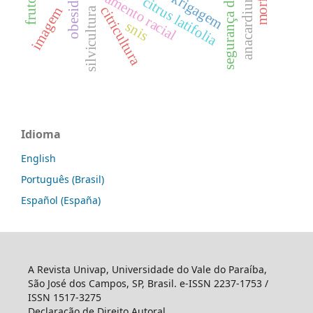
letramento racial
obesidade
krigagem
citrus latifolia
citricultura
imagem
silvicultura
snis
Idioma
English
Português (Brasil)
Español (España)
A Revista Univap, Universidade do Vale do Paraíba,
São José dos Campos, SP, Brasil. e-ISSN 2237-1753 /
ISSN 1517-3275
Declaração de Direito Autoral