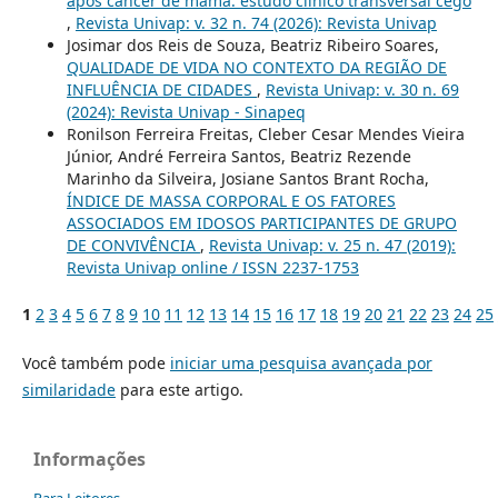
após câncer de mama: estudo clínico transversal cego
,
Revista Univap: v. 32 n. 74 (2026): Revista Univap
Josimar dos Reis de Souza, Beatriz Ribeiro Soares,
QUALIDADE DE VIDA NO CONTEXTO DA REGIÃO DE
INFLUÊNCIA DE CIDADES
,
Revista Univap: v. 30 n. 69
(2024): Revista Univap - Sinapeq
Ronilson Ferreira Freitas, Cleber Cesar Mendes Vieira
Júnior, André Ferreira Santos, Beatriz Rezende
Marinho da Silveira, Josiane Santos Brant Rocha,
ÍNDICE DE MASSA CORPORAL E OS FATORES
ASSOCIADOS EM IDOSOS PARTICIPANTES DE GRUPO
DE CONVIVÊNCIA
,
Revista Univap: v. 25 n. 47 (2019):
Revista Univap online / ISSN 2237-1753
1
2
3
4
5
6
7
8
9
10
11
12
13
14
15
16
17
18
19
20
21
22
23
24
25
Você também pode
iniciar uma pesquisa avançada por
similaridade
para este artigo.
Informações
Para Leitores