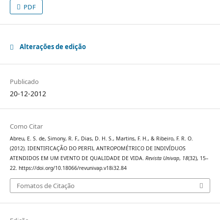
PDF
Alterações de edição
Publicado
20-12-2012
Como Citar
Abreu, E. S. de, Simony, R. F., Dias, D. H. S., Martins, F. H., & Ribeiro, F. R. O.
(2012). IDENTIFICAÇÃO DO PERFIL ANTROPOMÉTRICO DE INDIVÍDUOS
ATENDIDOS EM UM EVENTO DE QUALIDADE DE VIDA.
Revista Univap
,
18
(32), 15–
22. https://doi.org/10.18066/revunivap.v18i32.84
Fomatos de Citação