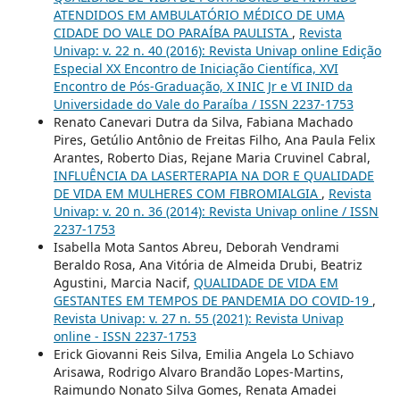
ATENDIDOS EM AMBULATÓRIO MÉDICO DE UMA
CIDADE DO VALE DO PARAÍBA PAULISTA
,
Revista
Univap: v. 22 n. 40 (2016): Revista Univap online Edição
Especial XX Encontro de Iniciação Científica, XVI
Encontro de Pós-Graduação, X INIC Jr e VI INID da
Universidade do Vale do Paraíba / ISSN 2237-1753
Renato Canevari Dutra da Silva, Fabiana Machado
Pires, Getúlio Antônio de Freitas Filho, Ana Paula Felix
Arantes, Roberto Dias, Rejane Maria Cruvinel Cabral,
INFLUÊNCIA DA LASERTERAPIA NA DOR E QUALIDADE
DE VIDA EM MULHERES COM FIBROMIALGIA
,
Revista
Univap: v. 20 n. 36 (2014): Revista Univap online / ISSN
2237-1753
Isabella Mota Santos Abreu, Deborah Vendrami
Beraldo Rosa, Ana Vitória de Almeida Drubi, Beatriz
Agustini, Marcia Nacif,
QUALIDADE DE VIDA EM
GESTANTES EM TEMPOS DE PANDEMIA DO COVID-19
,
Revista Univap: v. 27 n. 55 (2021): Revista Univap
online - ISSN 2237-1753
Erick Giovanni Reis Silva, Emilia Angela Lo Schiavo
Arisawa, Rodrigo Alvaro Brandão Lopes-Martins,
Raimundo Nonato Silva Gomes, Renata Amadei