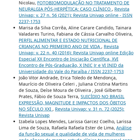
Nicolau,
FOTOBIOMODULAÇÃO NO TRATAMENTO DE
NEURALGIA PÓS-HERPÉTICA: CASO CLÍNICO
,
Revista
Univap: v. 27 n. 56 (2021): Revista Univap online - ISSN
2237-1753
Marisa da Silva Corrêa, Aline Carare Candido, Tainara
Valadares Turino, Fabiana de Cássia Carvalho Oliveira,
PERFIL ALIMENTAR E ESTADO NUTRICIONAL DE
CRIANÇAS NO PRIMEIRO ANO DE VIDA
,
Revista
Univap: v. 22 n. 40 (2016): Revista Univap online Edição
Especial XX Encontro de Iniciação Científica, XVI
Encontro de Pós-Graduação, X INIC Jr e VI INID da
Universidade do Vale do Paraíba / ISSN 2237-1753
João Vitor Andrade, Erica Toledo de Mendonça,
Maurício de Oliveira Celeri , Juliana Cristina Martins
de Souza, Deíse Moura de Oliveira , José Gilberto
Prates, Fábio de Souza Terra,
SUICÍDIO NO BRASIL
EXPRESSÃO, MAGNITUDE E IMPACTOS DOS ÓBITOS
NO SÉCULO XXI
,
Revista Univap: v. 31 n. 72 (2025):
Revista Univap
Izabela Lopes Mendes, Larissa Garcez Coelho, Larissa
Lima de Souza, Rafaela Rafaela Ester de Lima,
Análise
da função sexual e qualidade de vida de mulheres