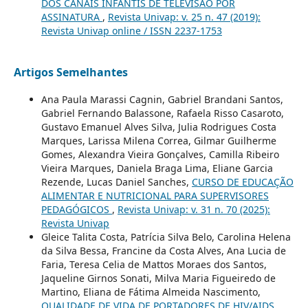
DOS CANAIS INFANTIS DE TELEVISÃO POR
ASSINATURA
,
Revista Univap: v. 25 n. 47 (2019):
Revista Univap online / ISSN 2237-1753
Artigos Semelhantes
Ana Paula Marassi Cagnin, Gabriel Brandani Santos,
Gabriel Fernando Balassone, Rafaela Risso Casaroto,
Gustavo Emanuel Alves Silva, Julia Rodrigues Costa
Marques, Larissa Milena Correa, Gilmar Guilherme
Gomes, Alexandra Vieira Gonçalves, Camilla Ribeiro
Vieira Marques, Daniela Braga Lima, Eliane Garcia
Rezende, Lucas Daniel Sanches,
CURSO DE EDUCAÇÃO
ALIMENTAR E NUTRICIONAL PARA SUPERVISORES
PEDAGÓGICOS
,
Revista Univap: v. 31 n. 70 (2025):
Revista Univap
Gleice Talita Costa, Patrícia Silva Belo, Carolina Helena
da Silva Bessa, Francine da Costa Alves, Ana Lucia de
Faria, Teresa Celia de Mattos Moraes dos Santos,
Jaqueline Girnos Sonati, Milva Maria Figueiredo de
Martino, Eliana de Fátima Almeida Nascimento,
QUALIDADE DE VIDA DE PORTADORES DE HIV/AIDS