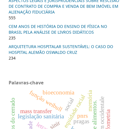
ASPECTOS LEGAIS E JURISPRUDENCIAIS SOBRE RESCISÃO
DE CONTRATO DE COMPRA E VENDA DE BEM IMÓVEL EM
ALIENAÇÃO FIDUCIÁRIA
555
CEM ANOS DE HISTÓRIA DO ENSINO DE FÍSICA NO
BRASIL PELA ANÁLISE DE LIVROS DIDÁTICOS
235
ARQUITETURA HOSPITALAR SUSTENTÁVEL: O CASO DO
HOSPITAL ALEMÃO OSWALDO CRUZ
234
Palavras-chave
função weibull
bioeconomia
memória
equidade racial
social
anacardium occidentale
frutos do cerrado
segurança de alimentos.
mass transfer
morfometria
pnrs
legislação sanitária
pragas
sinir