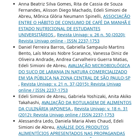
Anna Beatriz Silva Gomes, Rita de Cassia de Souza
Fernandes, Alisson Diego Machado, Edeli Simioni de
Abreu, Mônica Glória Neumann Spinelli,
ASSOCIAÇÃO
ENTRE O HÁBITO DE CONSUMO DE CAFÉ DA MANHÃ E
ESTADO NUTRICIONAL DE ESTUDANTES
UNIVERSITÁRIOS
,
Revista Univap: v. 26 n. 50 (2020):
Revista Univap online - ISSN 2237-1753
Daniel Ferreira Barros, Gabriella Sampaulo Martins
Bento, Laís Morais Nobre Scarance, Vanessa Diniz de
Oliveira Andrade, Andrea Carvalheiro Guerra Matias,
Edeli Simioni de Abreu,
AVALIAÇÃO MICROBIOLÓGICA
DO SUCO DE LARANJA IN NATURA COMERCIALIZADO
EM VIA PÚBLICA NA ZONA CENTRAL DE SÃO PAULO-SP
,
Revista Univap: v. 21 n. 37 (2015): Revista Univap
online / ISSN 2237-1753
Edeli Simioni de Abreu, Gabriela Yoshizaki, Anita Akiko
Takahashi,
AVALIAÇÃO DA ROTULAGEM DE ALIMENTOS
DA CULINÁRIA JAPONESA
,
Revista Univap: v. 18 n. 31
(2012): Revista Univap online / ISSN 2237-1753
Alessandra Ledo, Daniela Maria Alves Chaud, Edeli
Simioni de Abreu,
ANÁLISE DOS PRODUTOS
ALIMENTÍCIOS APRESENTADOS NAS PROPAGANDAS