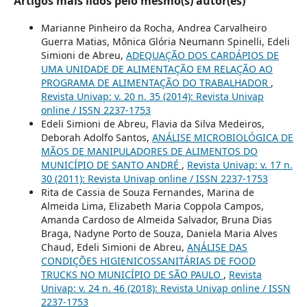
Artigos mais lidos pelo mesmo(s) autor(es)
Marianne Pinheiro da Rocha, Andrea Carvalheiro
Guerra Matias, Mônica Glória Neumann Spinelli, Edeli
Simioni de Abreu,
ADEQUAÇÃO DOS CARDÁPIOS DE
UMA UNIDADE DE ALIMENTAÇÃO EM RELAÇÃO AO
PROGRAMA DE ALIMENTAÇÃO DO TRABALHADOR
,
Revista Univap: v. 20 n. 35 (2014): Revista Univap
online / ISSN 2237-1753
Edeli Simioni de Abreu, Flavia da Silva Medeiros,
Deborah Adolfo Santos,
ANÁLISE MICROBIOLÓGICA DE
MÃOS DE MANIPULADORES DE ALIMENTOS DO
MUNICÍPIO DE SANTO ANDRÉ
,
Revista Univap: v. 17 n.
30 (2011): Revista Univap online / ISSN 2237-1753
Rita de Cassia de Souza Fernandes, Marina de
Almeida Lima, Elizabeth Maria Coppola Campos,
Amanda Cardoso de Almeida Salvador, Bruna Dias
Braga, Nadyne Porto de Souza, Daniela Maria Alves
Chaud, Edeli Simioni de Abreu,
ANÁLISE DAS
CONDIÇÕES HIGIENICOSSANITÁRIAS DE FOOD
TRUCKS NO MUNICÍPIO DE SÃO PAULO
,
Revista
Univap: v. 24 n. 46 (2018): Revista Univap online / ISSN
2237-1753