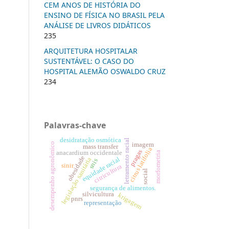
CEM ANOS DE HISTÓRIA DO
ENSINO DE FÍSICA NO BRASIL PELA
ANÁLISE DE LIVROS DIDÁTICOS
235
ARQUITETURA HOSPITALAR
SUSTENTÁVEL: O CASO DO
HOSPITAL ALEMÃO OSWALDO CRUZ
234
Palavras-chave
desidratação osmótica
letramento racial
imagem
desempenho agronômico
mass transfer
citrus latifolia
pragas
anacardium occidentale
morfometria
obesidade
equidade racial
legislação sanitária
snis
sinir
citricultura
social
segurança de alimentos.
silvicultura
krigagem
pnrs
representação