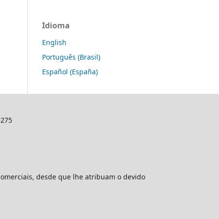
Idioma
English
Português (Brasil)
Español (España)
3275
comerciais, desde que lhe atribuam o devido