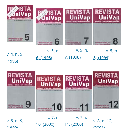
v. 5, n.
v. 5, n.
v. 5, n.
v. 4, n. 5,
7, (1998)
6, (1998)
8, (1999)
(1996)
v. 7, n.
v. 7,n.
v. 6, n. 9,
v. 8, n. 12,
10, (2000)
11, (2000)
(1999)
(2001)