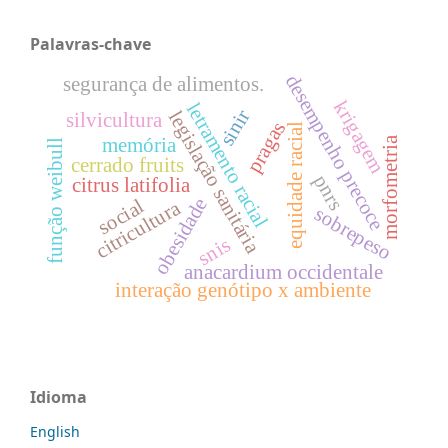
Palavras-chave
desempenho precoce
segurança de alimentos.
krigagem
letramento racial
sinir
legislação sanitária
silvicultura
pragas
equidade racial
memória
morfometria
função weibull
cerrado fruits
pnrs
citrus latifolia
obesidade
social
citricultura
sobrepeso
snis
anacardium occidentale
interação genótipo x ambiente
Idioma
English