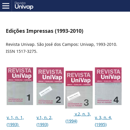
Edições Impressas (1993-2010)
Revista Univap. São José dos Campos: Univap, 1993-2010.
ISSN 1517-3275.
v.2, n. 3,
v. 1, n. 1,
v.1, n. 2,
v. 3, n. 4,
(1994)
(1993)
(1993)
(1995)