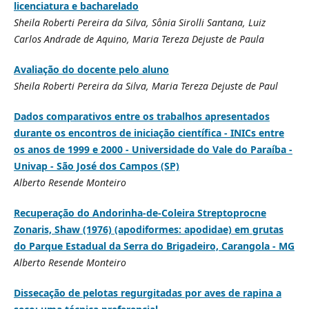
licenciatura e bacharelado
Sheila Roberti Pereira da Silva, Sônia Sirolli Santana, Luiz
Carlos Andrade de Aquino, Maria Tereza Dejuste de Paula
Avaliação do docente pelo aluno
Sheila Roberti Pereira da Silva, Maria Tereza Dejuste de Paul
Dados comparativos entre os trabalhos apresentados
durante os encontros de iniciação científica - INICs entre
os anos de 1999 e 2000 - Universidade do Vale do Paraíba -
Univap - São José dos Campos (SP)
Alberto Resende Monteiro
Recuperação do Andorinha-de-Coleira Streptoprocne
Zonaris, Shaw (1976) (apodiformes: apodidae) em grutas
do Parque Estadual da Serra do Brigadeiro, Carangola - MG
Alberto Resende Monteiro
Dissecação de pelotas regurgitadas por aves de rapina a