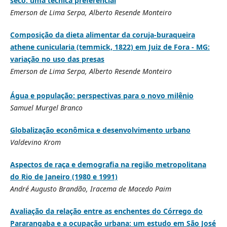
seco: uma técnica preferencial
Emerson de Lima Serpa, Alberto Resende Monteiro
Composição da dieta alimentar da coruja-buraqueira
athene cunicularia (temmick, 1822) em Juiz de Fora - MG:
variação no uso das presas
Emerson de Lima Serpa, Alberto Resende Monteiro
Água e população: perspectivas para o novo milênio
Samuel Murgel Branco
Globalização econômica e desenvolvimento urbano
Valdevino Krom
Aspectos de raça e demografia na região metropolitana
do Rio de Janeiro (1980 e 1991)
André Augusto Brandão, Iracema de Macedo Paim
Avaliação da relação entre as enchentes do Córrego do
Pararangaba e a ocupação urbana: um estudo em São José