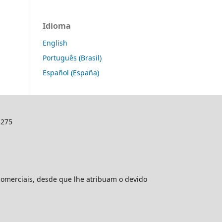
Idioma
English
Português (Brasil)
Español (España)
3275
comerciais, desde que lhe atribuam o devido