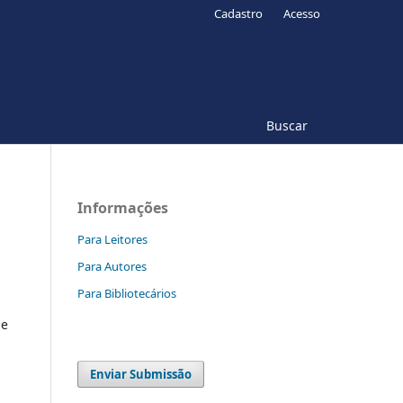
Cadastro
Acesso
Buscar
Informações
Para Leitores
Para Autores
Para Bibliotecários
ue
Enviar Submissão