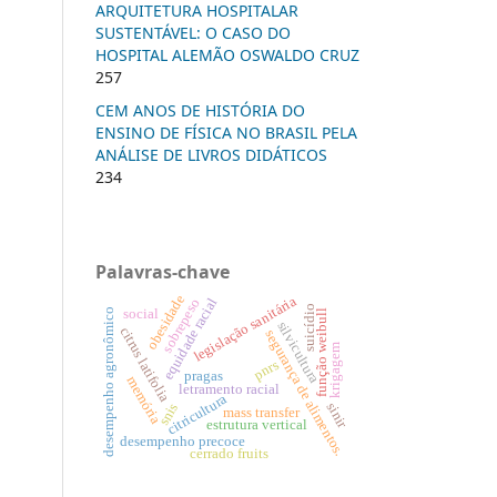
ARQUITETURA HOSPITALAR
SUSTENTÁVEL: O CASO DO
HOSPITAL ALEMÃO OSWALDO CRUZ
257
CEM ANOS DE HISTÓRIA DO
ENSINO DE FÍSICA NO BRASIL PELA
ANÁLISE DE LIVROS DIDÁTICOS
234
Palavras-chave
obesidade
legislação sanitária
equidade racial
sobrepeso
suicídio
social
desempenho agronômico
função weibull
silvicultura
citrus latifolia
segurança de alimentos.
krigagem
pnrs
pragas
memória
letramento racial
citricultura
sinir
snis
mass transfer
estrutura vertical
desempenho precoce
cerrado fruits