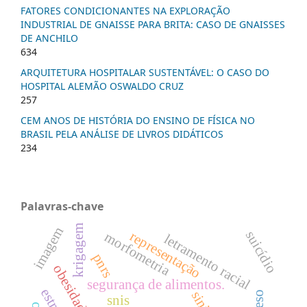
FATORES CONDICIONANTES NA EXPLORAÇÃO
INDUSTRIAL DE GNAISSE PARA BRITA: CASO DE GNAISSES
DE ANCHILO
634
ARQUITETURA HOSPITALAR SUSTENTÁVEL: O CASO DO
HOSPITAL ALEMÃO OSWALDO CRUZ
257
CEM ANOS DE HISTÓRIA DO ENSINO DE FÍSICA NO
BRASIL PELA ANÁLISE DE LIVROS DIDÁTICOS
234
Palavras-chave
krigagem
imagem
suicídio
representação
morfometria
letramento racial
pnrs
obesidade
segurança de alimentos.
sinir
snis