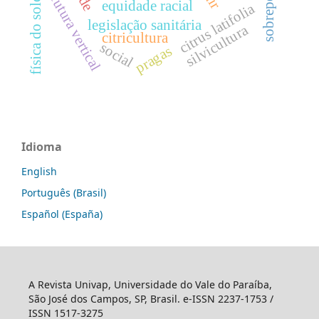
estrutura vertical
sobrepeso
física do solo
equidade racial
citrus latifolia
legislação sanitária
silvicultura
citricultura
social
pragas
Idioma
English
Português (Brasil)
Español (España)
A Revista Univap, Universidade do Vale do Paraíba,
São José dos Campos, SP, Brasil. e-ISSN 2237-1753 /
ISSN 1517-3275