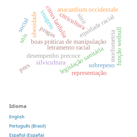
citrus latifolia
anacardium occidentale
imagem
citricultura
obesidade
sinir
equidade racial
social
pragas
função weibull
morfometria
snis
boas práticas de manipulação
letramento racial
legislação sanitária
desempenho precoce
silvicultura
pnrs
sobrepeso
representação
Idioma
English
Português (Brasil)
Español (España)