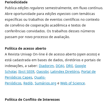
Periodicidade
Publica
edições regulares
semestralmente, em fluxo contínuo.
A
bre oportunidade para
edições especiais
com temáticas
específicas ou trabalhos de eventos científicos no contexto
de convênio de cooperação acadêmica e textos de
conferências convidados. Os trabalhos desses números
passam por novo processo de avaliação.
Política de acesso aberto
A Revista Univap On-line é de acesso aberto (
open access
) e
está cadastrada em bases de dados, diretórios e portais de
indexações, a saber:
Diadorim
,
DOAJ
,
DRJI
,
Google
Scholar
,
Ibict SEER
,
Oasisbr
,
Latindex Diretório
,
Portal de
Periódicos Capes
,
Qualis-
Periódicos
,
Redib,
Sumários.org
e
Web of Science
.
Política de Conflito de Interesses