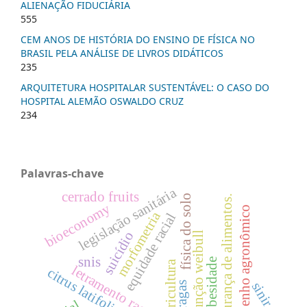
ALIENAÇÃO FIDUCIÁRIA
555
CEM ANOS DE HISTÓRIA DO ENSINO DE FÍSICA NO
BRASIL PELA ANÁLISE DE LIVROS DIDÁTICOS
235
ARQUITETURA HOSPITALAR SUSTENTÁVEL: O CASO DO
HOSPITAL ALEMÃO OSWALDO CRUZ
234
Palavras-chave
legislação sanitária
cerrado fruits
física do solo
segurança de alimentos.
bioeconomy
desempenho agronômico
morfometria
equidade racial
suicídio
função weibull
snis
obesidade
citricultura
letramento racial
citrus latifolia
sinir
pragas