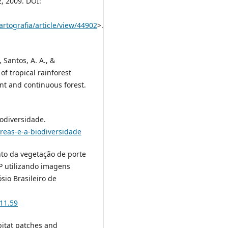
 2, 2009. DOI:
artografia/article/view/44902
>.
, Santos, A. A., &
of tropical rainforest
t and continuous forest.
iodiversidade.
oreas-e-a-biodiversidade
nto da vegetação de porte
P utilizando imagens
ósio Brasileiro de
.11.59
bitat patches and