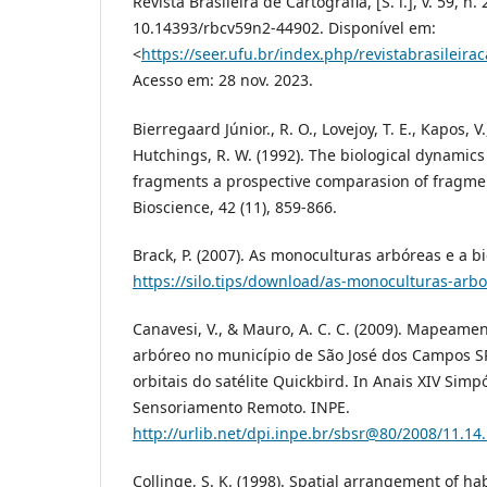
Revista Brasileira de Cartografia, [S. l.], v. 59, n.
10.14393/rbcv59n2-44902. Disponível em:
<
https://seer.ufu.br/index.php/revistabrasileirac
Acesso em: 28 nov. 2023.
Bierregaard Júnior., R. O., Lovejoy, T. E., Kapos, V.
Hutchings, R. W. (1992). The biological dynamics 
fragments a prospective comparasion of fragmen
Bioscience, 42 (11), 859-866.
Brack, P. (2007). As monoculturas arbóreas e a b
https://silo.tips/download/as-monoculturas-arb
Canavesi, V., & Mauro, A. C. C. (2009). Mapeame
arbóreo no município de São José dos Campos S
orbitais do satélite Quickbird. In Anais XIV Simp
Sensoriamento Remoto. INPE.
http://urlib.net/dpi.inpe.br/sbsr@80/2008/11.14
Collinge, S. K. (1998). Spatial arrangement of ha