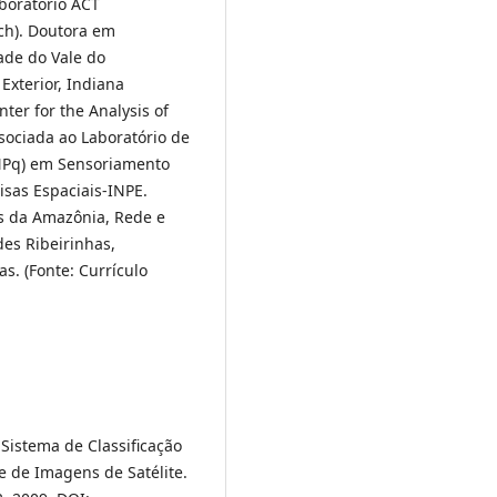
aboratório ACT
ch). Doutora em
ade do Vale do
Exterior, Indiana
ter for the Analysis of
sociada ao Laboratório de
NPq) em Sensoriamento
isas Espaciais-INPE.
s da Amazônia, Rede e
es Ribeirinhas,
s. (Fonte: Currículo
. Sistema de Classificação
e de Imagens de Satélite.