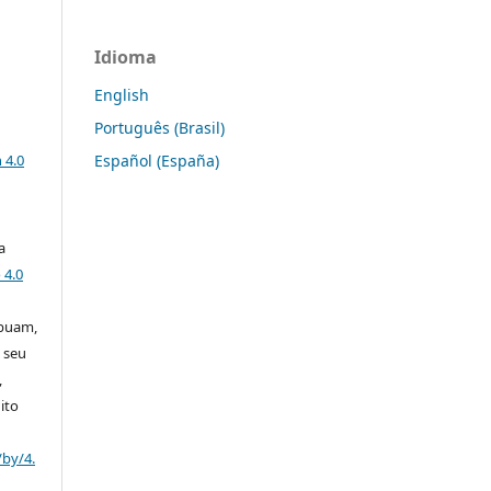
Idioma
English
Português (Brasil)
a
Español (España)
 4.0
a
 4.0
ibuam,
 seu
,
ito
/by/4.