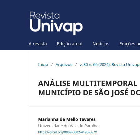
A revista
Edição atual
Notícias
Edições a
Início
/
Arquivos
/
v. 30 n. 66 (2024): Revista Univap
ANÁLISE MULTITEMPORAL 
MUNICÍPIO DE SÃO JOSÉ D
Marianna de Mello Tavares
Universidade do Vale do Paraíba
https://orcid.org/0009-0002-4190-667X