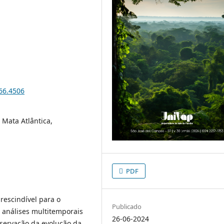
i66.4506
 Mata Atlântica,
PDF
escindível para o
Publicado
análises multitemporais
26-06-2024
bservação da evolução da