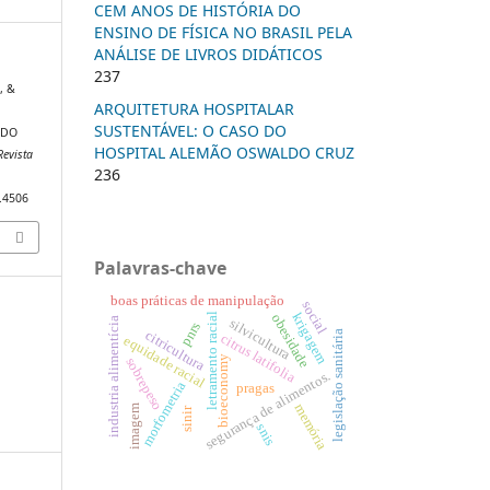
CEM ANOS DE HISTÓRIA DO
ENSINO DE FÍSICA NO BRASIL PELA
ANÁLISE DE LIVROS DIDÁTICOS
237
, &
ARQUITETURA HOSPITALAR
SUSTENTÁVEL: O CASO DO
 DO
HOSPITAL ALEMÃO OSWALDO CRUZ
Revista
236
6.4506
Palavras-chave
boas práticas de manipulação
social
krigagem
letramento racial
obesidade
industria alimentícia
silvicultura
pnrs
citricultura
legislação sanitária
citrus latifolia
equidade racial
bioeconomy
sobrepeso
segurança de alimentos.
morfometria
pragas
memória
imagem
sinir
snis