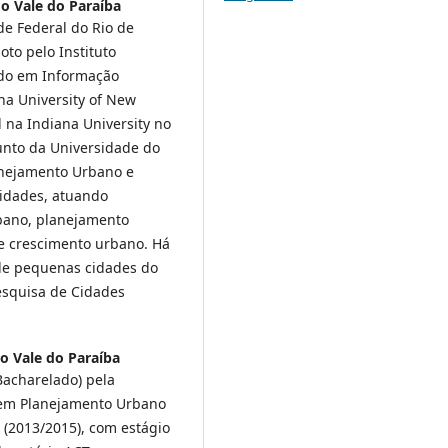
o Vale do Paraíba
e Federal do Rio de
to pelo Instituto
ado em Informação
na University of New
l na Indiana University no
unto da Universidade do
anejamento Urbano e
idades, atuando
bano, planejamento
e crescimento urbano. Há
de pequenas cidades do
esquisa de Cidades
o Vale do Paraíba
Bacharelado) pela
e em Planejamento Urbano
 (2013/2015), com estágio