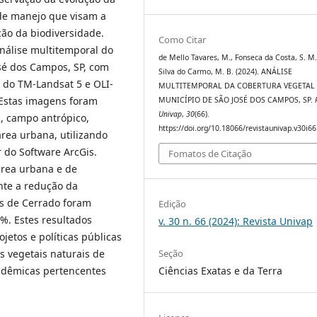
de manejo que visam a
ão da biodiversidade.
Como Citar
análise multitemporal do
de Mello Tavares, M., Fonseca da Costa, S. M.
osé dos Campos, SP, com
Silva do Carmo, M. B. (2024). ANÁLISE
s do TM-Landsat 5 e OLI-
MULTITEMPORAL DA COBERTURA VEGETAL
 Estas imagens foram
MUNICÍPIO DE SÃO JOSÉ DOS CAMPOS, SP.
Univap
,
30
(66).
a, campo antrópico,
https://doi.org/10.18066/revistaunivap.v30i6
área urbana, utilizando
r do Software ArcGis.
Fomatos de Citação
rea urbana e de
nte a redução da
as de Cerrado foram
Edição
%. Estes resultados
v. 30 n. 66 (2024): Revista Univap
etos e políticas públicas
Seção
 vegetais naturais de
Ciências Exatas e da Terra
ndêmicas pertencentes