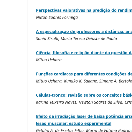
Perspectivas valorativas na predição do rendi
Nilton Soares Formiga
A especialização de professores a distância: an
Sonia Sirolli, Maria Tereza Dejuste de Paula
Ciência, filosofia e religião diante da questão
Mituo Uehara
Funções cardíacas para diferentes condições de 
Mituo Uehara, Kumiko K. Sakane, Simone A. Bertolo
Células-tronco: revisão sobre os conceitos bási
Karina Teixeira Naves, Newton Soares da Silva, Cri
Efeito da irradiação laser de baixa potência ar
lesão muscular: estudo experimental
Getúlio A. de Freitas Filho, Maria de Fátima Rodrig