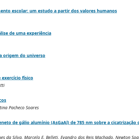
mento escolar: um estudo a partir dos valores humanos
álise de uma experiência
 da origem do universo
exercício físico
tti
cos
stina Pacheco Soares
seneto de gálio alumínio (AsGaAl) de 785 nm sobre a cicatrização 
ues da Silva, Marcelo E. Belleti, Evandro dos Reis Machado, Newton Soa