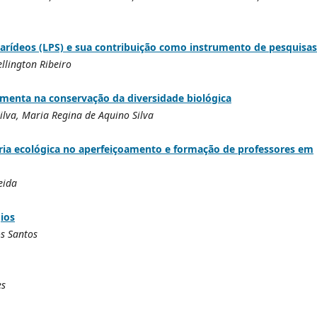
arídeos (LPS) e sua contribuição como instrumento de pesquisas
llington Ribeiro
ramenta na conservação da diversidade biológica
ilva, Maria Regina de Aquino Silva
ória ecológica no aperfeiçoamento e formação de professores em
eida
gios
s Santos
es