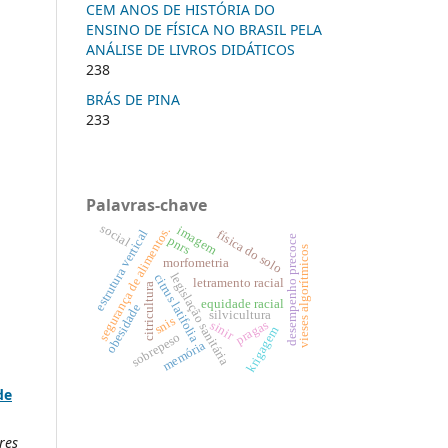
CEM ANOS DE HISTÓRIA DO
ENSINO DE FÍSICA NO BRASIL PELA
ANÁLISE DE LIVROS DIDÁTICOS
238
BRÁS DE PINA
233
Palavras-chave
social
imagem
segurança de alimentos.
estrutura vertical
física do solo
desempenho precoce
pnrs
vieses algorítmicos
morfometria
legislação sanitária
citrus latifolia
letramento racial
citricultura
equidade racial
obesidade
silvicultura
snis
pragas
sinir
krigagem
sobrepeso
memória
de
res