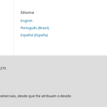
Idioma
English
Português (Brasil)
Español (España)
3275
comerciais, desde que lhe atribuam o devido