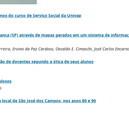
unos do curso de Serviço Social da Univap
ranca (SP) através de mapas gerados em um sistema de informa
reira, Ervino da Paz Cardoso, Osvaldo E. Cimaschi, José Carlos Encarn
ação de docentes segundo a ótica de seus alunos
ulosos
o
 local de São José dos Campos, nos anos 80 e 90