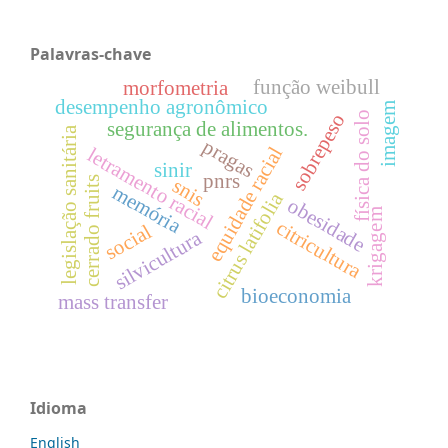
Palavras-chave
função weibull
morfometria
desempenho agronômico
imagem
sobrepeso
física do solo
segurança de alimentos.
legislação sanitária
pragas
equidade racial
letramento racial
sinir
pnrs
snis
cerrado fruits
memória
citrus latifolia
obesidade
krigagem
citricultura
social
silvicultura
bioeconomia
mass transfer
Idioma
English