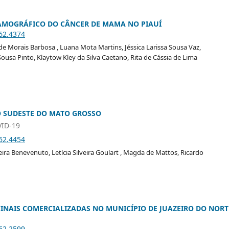
AMOGRÁFICO DO CÂNCER DE MAMA NO PIAUÍ
i62.4374
e Morais Barbosa , Luana Mota Martins, Jéssica Larissa Sousa Vaz,
usa Pinto, Klaytow Kley da Silva Caetano, Rita de Cássia de Lima
ÃO SUDESTE DO MATO GROSSO
ID-19
i62.4454
eira Benevenuto, Letícia Silveira Goulart , Magda de Mattos, Ricardo
INAIS COMERCIALIZADAS NO MUNICÍPIO DE JUAZEIRO DO NORT
i62.2599