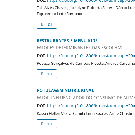
Taís Alves Chaves, Jackelyne Roberta Scherf, Dárcio Lui
Figueiredo Leite Sampaio
PDF
RESTAURANTES E MENU KIDS
FATORES DETERMINANTES DAS ESCOLHAS
DOI:
https://doi.org/10.18066/revistaunivap.v29
Rebeca Gonçalves de Campos Pivetta, Andrea Carvalhei
PDF
ROTULAGEM NUTRICIONAL
FATOR INFLUENCIADOR DO CONSUMO DE ALIME
DOI:
https://doi.org/10.18066/revistaunivap.v29
Kássia Héllen Vieira, Camila Lima Soares, Anne Christin
PDF