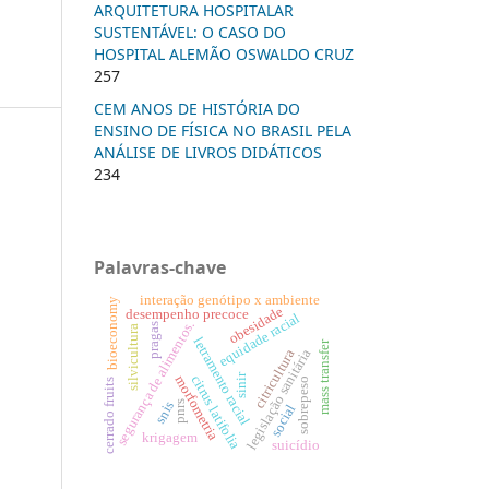
ARQUITETURA HOSPITALAR
SUSTENTÁVEL: O CASO DO
HOSPITAL ALEMÃO OSWALDO CRUZ
257
CEM ANOS DE HISTÓRIA DO
ENSINO DE FÍSICA NO BRASIL PELA
ANÁLISE DE LIVROS DIDÁTICOS
234
Palavras-chave
interação genótipo x ambiente
bioeconomy
obesidade
desempenho precoce
equidade racial
segurança de alimentos.
pragas
silvicultura
letramento racial
mass transfer
legislação sanitária
citricultura
sinir
citrus latifolia
morfometria
sobrepeso
cerrado fruits
snis
pnrs
social
krigagem
suicídio