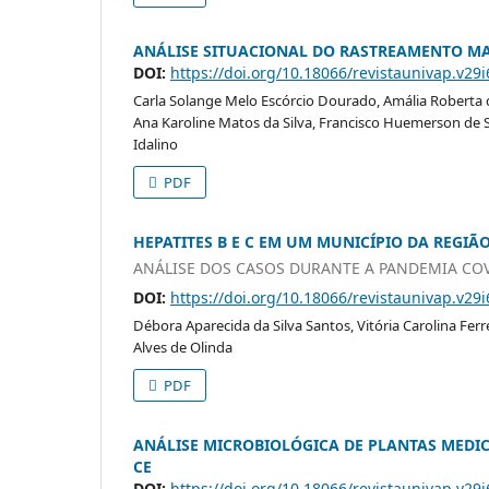
ANÁLISE SITUACIONAL DO RASTREAMENTO M
DOI:
https://doi.org/10.18066/revistaunivap.v29
Carla Solange Melo Escórcio Dourado, Amália Roberta d
Ana Karoline Matos da Silva, Francisco Huemerson de So
Idalino
PDF
HEPATITES B E C EM UM MUNICÍPIO DA REGI
ANÁLISE DOS CASOS DURANTE A PANDEMIA COV
DOI:
https://doi.org/10.18066/revistaunivap.v29
Débora Aparecida da Silva Santos, Vitória Carolina Ferr
Alves de Olinda
PDF
ANÁLISE MICROBIOLÓGICA DE PLANTAS MEDIC
CE
DOI:
https://doi.org/10.18066/revistaunivap.v29