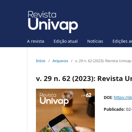
A revista
Edição atual
Notícias
Edições a
Início
/
Arquivos
/
v. 29 n. 62 (2023): Revista Univap
v. 29 n. 62 (2023): Revista 
DOI:
https://d
Publicado:
02