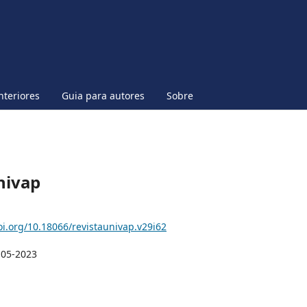
nteriores
Guia para autores
Sobre
Univap
oi.org/10.18066/revistaunivap.v29i62
-05-2023