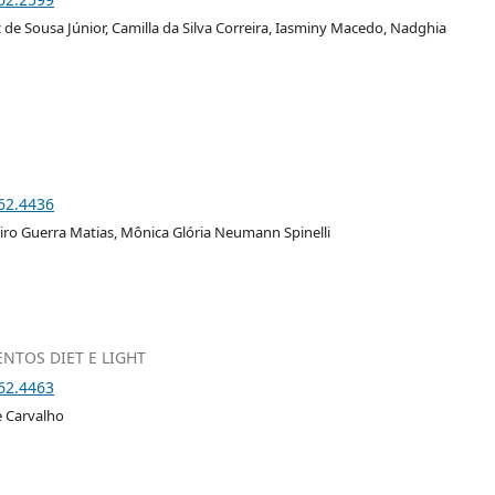
z de Sousa Júnior, Camilla da Silva Correira, Iasminy Macedo, Nadghia
i62.4436
ro Guerra Matias, Mônica Glória Neumann Spinelli
NTOS DIET E LIGHT
i62.4463
e Carvalho