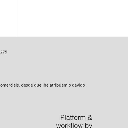
3275
comerciais, desde que lhe atribuam o devido