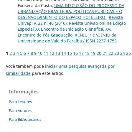
Fonseca da Costa,
UMA DISCUSSÃO DO PROCESSO DA
URBANIZAÇÃO BRASILEIRA, POLÍTICAS PÚBLICAS E O
DESENVOLVIMENTO DO ESPAÇO HOTELEIRO
,
Revista
Univap: v. 22 n. 40 (2016): Revista Univap online Edição
Especial XX Encontro de Iniciação Científica, XVI
Encontro de Pós-Graduação, X INIC Jr e VI INID da
Universidade do Vale do Paraíba / ISSN 2237-1753
1
2
3
4
5
6
7
8
9
10
11
12
13
14
15
16
17
18
19
20
21
22
23
24
25
Você também pode
iniciar uma pesquisa avançada por
similaridade
para este artigo.
Informações
Para Leitores
Para Autores
Para Bibliotecários