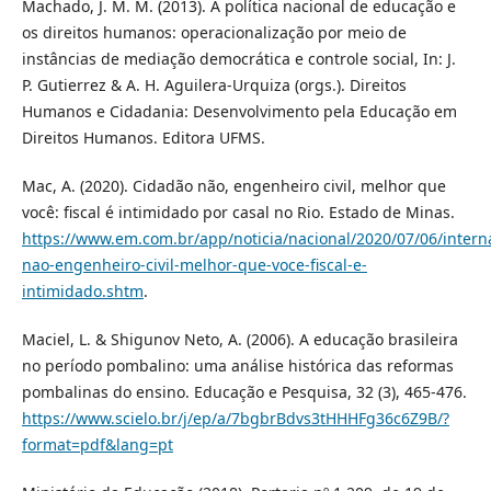
Machado, J. M. M. (2013). A política nacional de educação e
os direitos humanos: operacionalização por meio de
instâncias de mediação democrática e controle social, In: J.
P. Gutierrez & A. H. Aguilera-Urquiza (orgs.). Direitos
Humanos e Cidadania: Desenvolvimento pela Educação em
Direitos Humanos. Editora UFMS.
Mac, A. (2020). Cidadão não, engenheiro civil, melhor que
você: fiscal é intimidado por casal no Rio. Estado de Minas.
https://www.em.com.br/app/noticia/nacional/2020/07/06/intern
nao-engenheiro-civil-melhor-que-voce-fiscal-e-
intimidado.shtm
.
Maciel, L. & Shigunov Neto, A. (2006). A educação brasileira
no período pombalino: uma análise histórica das reformas
pombalinas do ensino. Educação e Pesquisa, 32 (3), 465-476.
https://www.scielo.br/j/ep/a/7bgbrBdvs3tHHHFg36c6Z9B/?
format=pdf&lang=pt