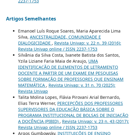
2237-1753
Artigos Semelhantes
Emanoel Luís Roque Soares, Maria Aparecida Lima
Silva,
ANCESTRALIDADE, COMUNIDADE E
DIALOGICIDADE
,
Revista Univap: v. 22 n. 39 (2016):
Revista Univap online / ISSN 2237-1753
Silvânia da Silva Costa, Ivanete Batista dos Santos,
Yzila Liziane Faria Maia de Araujo,
UMA
IDENTIFICAÇÃO DE ELEMENTOS DE LETRAMENTO
DOCENTE A PARTIR DE UM EXAME EM PESQUISAS
SOBRE FORMAÇÃO DE PROFESSORES QUE ENSINAM
MATEMÁTICA
,
Revista Univap: v. 31 n. 70 (2025):
Revista Univap
Talita Molina Lopes, Flávia Pirovani Arial Bernardo,
Elias Terra Werner,
PERCEPÇÕES DOS PROFESSORES
SUPERVISORES DA EDUCAÇÃO BÁSICA SOBRE O
PROGRAMA INSTITUCIONAL DE BOLSAS DE INICIAÇÃO
A DOCÊNCIA (PIBID)
,
Revista Univap: v. 23 n. 43 (2017):
Revista Univap online / ISSN 2237-1753
Argos Gumbowsky,
INSTITUIÇÕES DE ENSINO