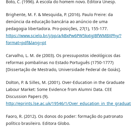
Boto, C. (1996). A escola do homem novo. Editora Unesp.
Brighente, M. F. & Mesquida, P. (2016). Paulo Freire: da
denúncia da educação bancária ao anúncio de uma
pedagogia libertadora. Pro-posições, 27(1), 155-177.
https://www.scielo.br/j/pp/a/kBxPw6PW5kxtgJBfWMBXPhy/?
format=pdf&lang=pt
Carvalho, L. M. de (2003). Os pressupostos ideológicos das
reformas pombalinas no Estado Português (1750-1777)
[Dissertação de Mestrado, Universidade Federal de Goiás].
Dolton, P. & Silles, M. (2001). Over-Education in the Graduate
Labour Market: Some Evidence from Alumni Data. CEE
Discussion Papers (9).
http://eprints.lse.ac.uk/19546/1/Over_education_in_the_grad
Faoro, R. (2012). Os donos do poder: formação do patronato
político brasileiro. Editora Globo.