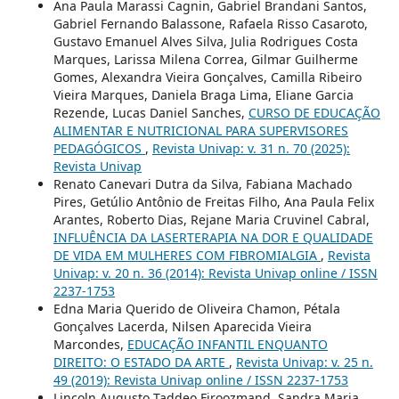
Ana Paula Marassi Cagnin, Gabriel Brandani Santos,
Gabriel Fernando Balassone, Rafaela Risso Casaroto,
Gustavo Emanuel Alves Silva, Julia Rodrigues Costa
Marques, Larissa Milena Correa, Gilmar Guilherme
Gomes, Alexandra Vieira Gonçalves, Camilla Ribeiro
Vieira Marques, Daniela Braga Lima, Eliane Garcia
Rezende, Lucas Daniel Sanches,
CURSO DE EDUCAÇÃO
ALIMENTAR E NUTRICIONAL PARA SUPERVISORES
PEDAGÓGICOS
,
Revista Univap: v. 31 n. 70 (2025):
Revista Univap
Renato Canevari Dutra da Silva, Fabiana Machado
Pires, Getúlio Antônio de Freitas Filho, Ana Paula Felix
Arantes, Roberto Dias, Rejane Maria Cruvinel Cabral,
INFLUÊNCIA DA LASERTERAPIA NA DOR E QUALIDADE
DE VIDA EM MULHERES COM FIBROMIALGIA
,
Revista
Univap: v. 20 n. 36 (2014): Revista Univap online / ISSN
2237-1753
Edna Maria Querido de Oliveira Chamon, Pétala
Gonçalves Lacerda, Nilsen Aparecida Vieira
Marcondes,
EDUCAÇÃO INFANTIL ENQUANTO
DIREITO: O ESTADO DA ARTE
,
Revista Univap: v. 25 n.
49 (2019): Revista Univap online / ISSN 2237-1753
Lincoln Augusto Taddeo Firoozmand, Sandra Maria