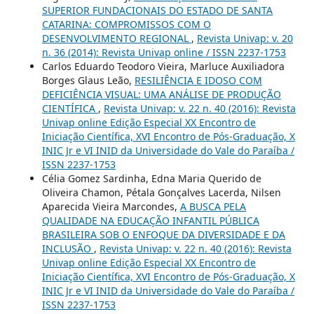
SUPERIOR FUNDACIONAIS DO ESTADO DE SANTA
CATARINA: COMPROMISSOS COM O
DESENVOLVIMENTO REGIONAL
,
Revista Univap: v. 20
n. 36 (2014): Revista Univap online / ISSN 2237-1753
Carlos Eduardo Teodoro Vieira, Marluce Auxiliadora
Borges Glaus Leão,
RESILIÊNCIA E IDOSO COM
DEFICIÊNCIA VISUAL: UMA ANÁLISE DE PRODUÇÃO
CIENTÍFICA
,
Revista Univap: v. 22 n. 40 (2016): Revista
Univap online Edição Especial XX Encontro de
Iniciação Científica, XVI Encontro de Pós-Graduação, X
INIC Jr e VI INID da Universidade do Vale do Paraíba /
ISSN 2237-1753
Célia Gomez Sardinha, Edna Maria Querido de
Oliveira Chamon, Pétala Gonçalves Lacerda, Nilsen
Aparecida Vieira Marcondes,
A BUSCA PELA
QUALIDADE NA EDUCAÇÃO INFANTIL PÚBLICA
BRASILEIRA SOB O ENFOQUE DA DIVERSIDADE E DA
INCLUSÃO
,
Revista Univap: v. 22 n. 40 (2016): Revista
Univap online Edição Especial XX Encontro de
Iniciação Científica, XVI Encontro de Pós-Graduação, X
INIC Jr e VI INID da Universidade do Vale do Paraíba /
ISSN 2237-1753