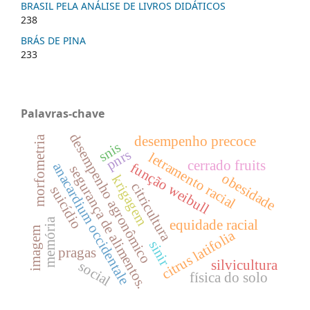
BRASIL PELA ANÁLISE DE LIVROS DIDÁTICOS
238
BRÁS DE PINA
233
Palavras-chave
desempenho agronômico
morfometria
desempenho precoce
snis
pnrs
letramento racial
cerrado fruits
função weibull
anacardium occidentale
segurança de alimentos.
obesidade
krigagem
citricultura
suicídio
memória
equidade racial
imagem
citrus latifolia
sinir
pragas
silvicultura
social
física do solo