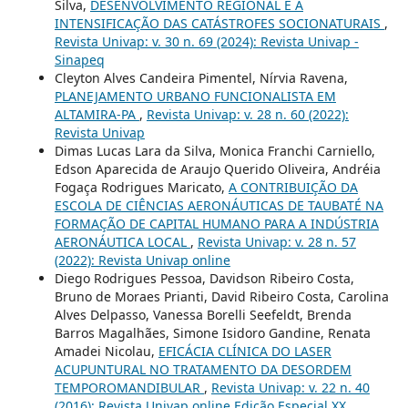
Silva,
DESENVOLVIMENTO REGIONAL E A
INTENSIFICAÇÃO DAS CATÁSTROFES SOCIONATURAIS
,
Revista Univap: v. 30 n. 69 (2024): Revista Univap -
Sinapeq
Cleyton Alves Candeira Pimentel, Nírvia Ravena,
PLANEJAMENTO URBANO FUNCIONALISTA EM
ALTAMIRA-PA
,
Revista Univap: v. 28 n. 60 (2022):
Revista Univap
Dimas Lucas Lara da Silva, Monica Franchi Carniello,
Edson Aparecida de Araujo Querido Oliveira, Andréia
Fogaça Rodrigues Maricato,
A CONTRIBUIÇÃO DA
ESCOLA DE CIÊNCIAS AERONÁUTICAS DE TAUBATÉ NA
FORMAÇÃO DE CAPITAL HUMANO PARA A INDÚSTRIA
AERONÁUTICA LOCAL
,
Revista Univap: v. 28 n. 57
(2022): Revista Univap online
Diego Rodrigues Pessoa, Davidson Ribeiro Costa,
Bruno de Moraes Prianti, David Ribeiro Costa, Carolina
Alves Delpasso, Vanessa Borelli Seefeldt, Brenda
Barros Magalhães, Simone Isidoro Gandine, Renata
Amadei Nicolau,
EFICÁCIA CLÍNICA DO LASER
ACUPUNTURAL NO TRATAMENTO DA DESORDEM
TEMPOROMANDIBULAR
,
Revista Univap: v. 22 n. 40
(2016): Revista Univap online Edição Especial XX