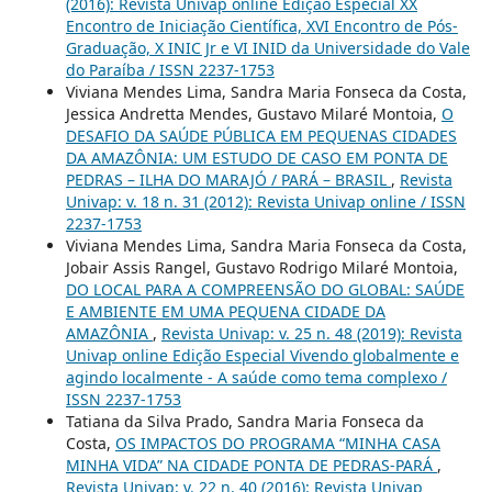
(2016): Revista Univap online Edição Especial XX
Encontro de Iniciação Científica, XVI Encontro de Pós-
Graduação, X INIC Jr e VI INID da Universidade do Vale
do Paraíba / ISSN 2237-1753
Viviana Mendes Lima, Sandra Maria Fonseca da Costa,
Jessica Andretta Mendes, Gustavo Milaré Montoia,
O
DESAFIO DA SAÚDE PÚBLICA EM PEQUENAS CIDADES
DA AMAZÔNIA: UM ESTUDO DE CASO EM PONTA DE
PEDRAS – ILHA DO MARAJÓ / PARÁ – BRASIL
,
Revista
Univap: v. 18 n. 31 (2012): Revista Univap online / ISSN
2237-1753
Viviana Mendes Lima, Sandra Maria Fonseca da Costa,
Jobair Assis Rangel, Gustavo Rodrigo Milaré Montoia,
DO LOCAL PARA A COMPREENSÃO DO GLOBAL: SAÚDE
E AMBIENTE EM UMA PEQUENA CIDADE DA
AMAZÔNIA
,
Revista Univap: v. 25 n. 48 (2019): Revista
Univap online Edição Especial Vivendo globalmente e
agindo localmente - A saúde como tema complexo /
ISSN 2237-1753
Tatiana da Silva Prado, Sandra Maria Fonseca da
Costa,
OS IMPACTOS DO PROGRAMA “MINHA CASA
MINHA VIDA” NA CIDADE PONTA DE PEDRAS-PARÁ
,
Revista Univap: v. 22 n. 40 (2016): Revista Univap