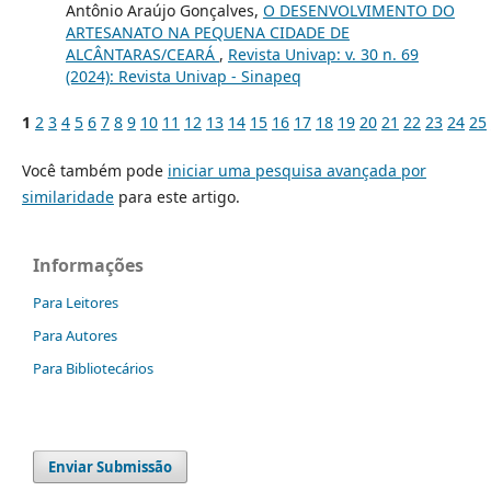
Antônio Araújo Gonçalves,
O DESENVOLVIMENTO DO
ARTESANATO NA PEQUENA CIDADE DE
ALCÂNTARAS/CEARÁ
,
Revista Univap: v. 30 n. 69
(2024): Revista Univap - Sinapeq
1
2
3
4
5
6
7
8
9
10
11
12
13
14
15
16
17
18
19
20
21
22
23
24
25
Você também pode
iniciar uma pesquisa avançada por
similaridade
para este artigo.
Informações
Para Leitores
Para Autores
Para Bibliotecários
Enviar Submissão