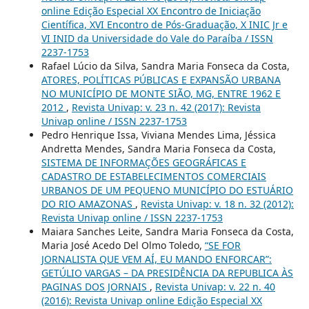
online Edição Especial XX Encontro de Iniciação
Científica, XVI Encontro de Pós-Graduação, X INIC Jr e
VI INID da Universidade do Vale do Paraíba / ISSN
2237-1753
Rafael Lúcio da Silva, Sandra Maria Fonseca da Costa,
ATORES, POLÍTICAS PÚBLICAS E EXPANSÃO URBANA
NO MUNICÍPIO DE MONTE SIÃO, MG, ENTRE 1962 E
2012
,
Revista Univap: v. 23 n. 42 (2017): Revista
Univap online / ISSN 2237-1753
Pedro Henrique Issa, Viviana Mendes Lima, Jéssica
Andretta Mendes, Sandra Maria Fonseca da Costa,
SISTEMA DE INFORMAÇÕES GEOGRÁFICAS E
CADASTRO DE ESTABELECIMENTOS COMERCIAIS
URBANOS DE UM PEQUENO MUNICÍPIO DO ESTUÁRIO
DO RIO AMAZONAS
,
Revista Univap: v. 18 n. 32 (2012):
Revista Univap online / ISSN 2237-1753
Maiara Sanches Leite, Sandra Maria Fonseca da Costa,
Maria José Acedo Del Olmo Toledo,
“SE FOR
JORNALISTA QUE VEM AÍ, EU MANDO ENFORCAR”:
GETÚLIO VARGAS – DA PRESIDÊNCIA DA REPUBLICA ÀS
PAGINAS DOS JORNAIS
,
Revista Univap: v. 22 n. 40
(2016): Revista Univap online Edição Especial XX