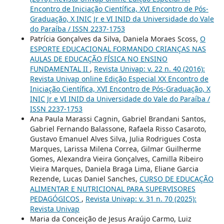
Encontro de Iniciação Científica, XVI Encontro de Pós-
Graduação, X INIC Jr e VI INID da Universidade do Vale
do Paraíba / ISSN 2237-1753
Patrícia Gonçalves da Silva, Daniela Moraes Scoss,
O
ESPORTE EDUCACIONAL FORMANDO CRIANÇAS NAS
AULAS DE EDUCAÇÃO FÍSICA NO ENSINO
FUNDAMENTAL II
,
Revista Univap: v. 22 n. 40 (2016):
Revista Univap online Edição Especial XX Encontro de
Iniciação Científica, XVI Encontro de Pós-Graduação, X
INIC Jr e VI INID da Universidade do Vale do Paraíba /
ISSN 2237-1753
Ana Paula Marassi Cagnin, Gabriel Brandani Santos,
Gabriel Fernando Balassone, Rafaela Risso Casaroto,
Gustavo Emanuel Alves Silva, Julia Rodrigues Costa
Marques, Larissa Milena Correa, Gilmar Guilherme
Gomes, Alexandra Vieira Gonçalves, Camilla Ribeiro
Vieira Marques, Daniela Braga Lima, Eliane Garcia
Rezende, Lucas Daniel Sanches,
CURSO DE EDUCAÇÃO
ALIMENTAR E NUTRICIONAL PARA SUPERVISORES
PEDAGÓGICOS
,
Revista Univap: v. 31 n. 70 (2025):
Revista Univap
Maria da Conceição de Jesus Araújo Carmo, Luiz