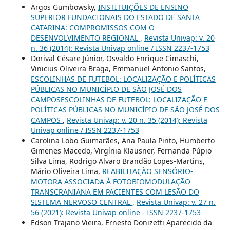
Argos Gumbowsky,
INSTITUIÇÕES DE ENSINO
SUPERIOR FUNDACIONAIS DO ESTADO DE SANTA
CATARINA: COMPROMISSOS COM O
DESENVOLVIMENTO REGIONAL
,
Revista Univap: v. 20
n. 36 (2014): Revista Univap online / ISSN 2237-1753
Dorival Césare Júnior, Osvaldo Enrique Cimaschi,
Vinicius Oliveira Braga, Emmanuel Antonio Santos,
ESCOLINHAS DE FUTEBOL: LOCALIZAÇÃO E POLÍTICAS
PÚBLICAS NO MUNICÍPIO DE SÃO JOSÉ DOS
CAMPOSESCOLINHAS DE FUTEBOL: LOCALIZAÇÃO E
POLÍTICAS PÚBLICAS NO MUNICÍPIO DE SÃO JOSÉ DOS
CAMPOS
,
Revista Univap: v. 20 n. 35 (2014): Revista
Univap online / ISSN 2237-1753
Carolina Lobo Guimarães, Ana Paula Pinto, Humberto
Gimenes Macedo, Virgínia Klausner, Fernanda Púpio
Silva Lima, Rodrigo Alvaro Brandão Lopes-Martins,
Mário Oliveira Lima,
REABILITAÇÃO SENSÓRIO-
MOTORA ASSOCIADA À FOTOBIOMODULAÇÃO
TRANSCRANIANA EM PACIENTES COM LESÃO DO
SISTEMA NERVOSO CENTRAL
,
Revista Univap: v. 27 n.
56 (2021): Revista Univap online - ISSN 2237-1753
Edson Trajano Vieira, Ernesto Donizetti Aparecido da