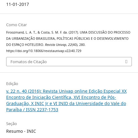
11-01-2017
Como Citar
Firoozmand, L. A. T., & Costa, S. M. F. da. (2017). UMA DISCUSSÃO DO PROCESSO
DA URBANIZAÇÃO BRASILEIRA, POLÍTICAS PÚBLICAS E O DESENVOLVIMENTO
DO ESPAÇO HOTELEIRO.
Revista Univap
,
22
(40), 280.
https://doi.org/10.18066/revistaunivap.v22i40.729
Fomatos de Citação
Edição
v. 22 n. 40 (2016): Revista Univap online Edição Especial XX
Encontro de Iniciação Científica, XVI Encontro de Pós-
Graduação, X INIC Jr e VI INID da Universidade do Vale do
Paraíba / ISSN 2237-1753
Seção
Resumo - INIC