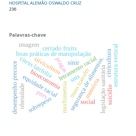
HOSPITAL ALEMÃO OSWALDO CRUZ
236
Palavras-chave
imagem
estrutura vertical
cerrado fruits
citricultura
boas práticas de manipulação
letramento racial
citrus latifolia
silvicultura
segurança de alimentos.
pragas
sinir
desempenho precoce
legislação sanitária
mass transfer
bioeconomia
snis
equidade racial
memória
morfometria
obesidade
suicídio
pnrs
sobrepeso
social