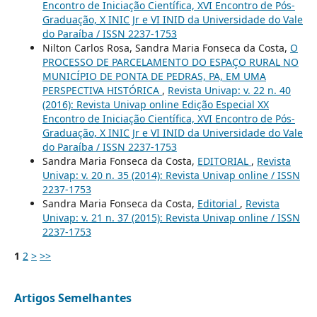
Encontro de Iniciação Científica, XVI Encontro de Pós-
Graduação, X INIC Jr e VI INID da Universidade do Vale
do Paraíba / ISSN 2237-1753
Nilton Carlos Rosa, Sandra Maria Fonseca da Costa,
O
PROCESSO DE PARCELAMENTO DO ESPAÇO RURAL NO
MUNICÍPIO DE PONTA DE PEDRAS, PA, EM UMA
PERSPECTIVA HISTÓRICA
,
Revista Univap: v. 22 n. 40
(2016): Revista Univap online Edição Especial XX
Encontro de Iniciação Científica, XVI Encontro de Pós-
Graduação, X INIC Jr e VI INID da Universidade do Vale
do Paraíba / ISSN 2237-1753
Sandra Maria Fonseca da Costa,
EDITORIAL
,
Revista
Univap: v. 20 n. 35 (2014): Revista Univap online / ISSN
2237-1753
Sandra Maria Fonseca da Costa,
Editorial
,
Revista
Univap: v. 21 n. 37 (2015): Revista Univap online / ISSN
2237-1753
1
2
>
>>
Artigos Semelhantes