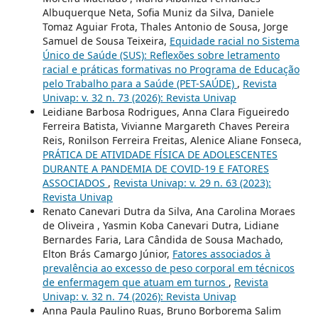
Albuquerque Neta, Sofia Muniz da Silva, Daniele
Tomaz Aguiar Frota, Thales Antonio de Sousa, Jorge
Samuel de Sousa Teixeira,
Equidade racial no Sistema
Único de Saúde (SUS): Reflexões sobre letramento
racial e práticas formativas no Programa de Educação
pelo Trabalho para a Saúde (PET-SAÚDE)
,
Revista
Univap: v. 32 n. 73 (2026): Revista Univap
Leidiane Barbosa Rodrigues, Anna Clara Figueiredo
Ferreira Batista, Vivianne Margareth Chaves Pereira
Reis, Ronilson Ferreira Freitas, Alenice Aliane Fonseca,
PRÁTICA DE ATIVIDADE FÍSICA DE ADOLESCENTES
DURANTE A PANDEMIA DE COVID-19 E FATORES
ASSOCIADOS
,
Revista Univap: v. 29 n. 63 (2023):
Revista Univap
Renato Canevari Dutra da Silva, Ana Carolina Moraes
de Oliveira , Yasmin Koba Canevari Dutra, Lidiane
Bernardes Faria, Lara Cândida de Sousa Machado,
Elton Brás Camargo Júnior,
Fatores associados à
prevalência ao excesso de peso corporal em técnicos
de enfermagem que atuam em turnos
,
Revista
Univap: v. 32 n. 74 (2026): Revista Univap
Anna Paula Paulino Ruas, Bruno Borborema Salim