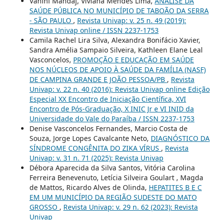
Vanini Mandaj, Viviana Mendes Lima,
ANÁLISE DA
SAÚDE PÚBLICA NO MUNICÍPIO DE TABOÃO DA SERRA
- SÃO PAULO
,
Revista Univap: v. 25 n. 49 (2019):
Revista Univap online / ISSN 2237-1753
Camila Rachel Lira Silva, Alexandra Bonifácio Xavier,
Sandra Amélia Sampaio Silveira, Kathleen Elane Leal
Vasconcelos,
PROMOÇÃO E EDUCAÇÃO EM SAÚDE
NOS NÚCLEOS DE APOIO À SAÚDE DA FAMÍLIA (NASF)
DE CAMPINA GRANDE E JOÃO PESSOA/PB
,
Revista
Univap: v. 22 n. 40 (2016): Revista Univap online Edição
Especial XX Encontro de Iniciação Científica, XVI
Encontro de Pós-Graduação, X INIC Jr e VI INID da
Universidade do Vale do Paraíba / ISSN 2237-1753
Denise Vasconcelos Fernandes, Marcio Costa de
Souza, Jorge Lopes Cavalcante Neto,
DIAGNÓSTICO DA
SÍNDROME CONGÊNITA DO ZIKA VÍRUS
,
Revista
Univap: v. 31 n. 71 (2025): Revista Univap
Débora Aparecida da Silva Santos, Vitória Carolina
Ferreira Benevenuto, Letícia Silveira Goulart , Magda
de Mattos, Ricardo Alves de Olinda,
HEPATITES B E C
EM UM MUNICÍPIO DA REGIÃO SUDESTE DO MATO
GROSSO
,
Revista Univap: v. 29 n. 62 (2023): Revista
Univap