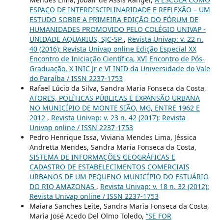
ESPAÇO DE INTERDISCIPLINARIDADE E REFLEXÃO – UM
ESTUDO SOBRE A PRIMEIRA EDIÇÃO DO FÓRUM DE
HUMANIDADES PROMOVIDO PELO COLÉGIO UNIVAP -
UNIDADE AQUARIUS, SJC-SP
,
Revista Univap: v. 22 n.
40 (2016): Revista Univap online Edição Especial XX
Encontro de Iniciação Científica, XVI Encontro de Pós-
Graduação, X INIC Jr e VI INID da Universidade do Vale
do Paraíba / ISSN 2237-1753
Rafael Lúcio da Silva, Sandra Maria Fonseca da Costa,
ATORES, POLÍTICAS PÚBLICAS E EXPANSÃO URBANA
NO MUNICÍPIO DE MONTE SIÃO, MG, ENTRE 1962 E
2012
,
Revista Univap: v. 23 n. 42 (2017): Revista
Univap online / ISSN 2237-1753
Pedro Henrique Issa, Viviana Mendes Lima, Jéssica
Andretta Mendes, Sandra Maria Fonseca da Costa,
SISTEMA DE INFORMAÇÕES GEOGRÁFICAS E
CADASTRO DE ESTABELECIMENTOS COMERCIAIS
URBANOS DE UM PEQUENO MUNICÍPIO DO ESTUÁRIO
DO RIO AMAZONAS
,
Revista Univap: v. 18 n. 32 (2012):
Revista Univap online / ISSN 2237-1753
Maiara Sanches Leite, Sandra Maria Fonseca da Costa,
Maria José Acedo Del Olmo Toledo,
“SE FOR