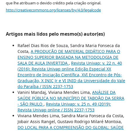
que lhe atribuam o devido crédito pela criação original.
http://creativecommons.org/licenses/by/4.0/legalcode
Artigos mais lidos pelo mesmo(s) autor(es)
Rafael Dias Rios de Souza, Sandra Maria Fonseca da
Costa,
A PRODUÇÃO DE MATERIAL DIDÁTICO PARA O
ENSINO SUPERIOR BASEADA NA METODOLOGIA DE
SALA DE AULA INVERTIDA
,
Revista Univap: v. 22 n. 40
(2016): Revista Univap online Edição Especial XX
Encontro de Iniciação Científica, XVI Encontro de Pós-
Graduação, X INIC Jr e VI INID da Universidade do Vale
do Paraíba / ISSN 2237-1753
Vanini Mandaj, Viviana Mendes Lima,
ANÁLISE DA
SAÚDE PÚBLICA NO MUNICÍPIO DE TABOÃO DA SERRA
- SÃO PAULO
,
Revista Univap: v. 25 n. 49 (2019):
Revista Univap online / ISSN 2237-1753
Viviana Mendes Lima, Sandra Maria Fonseca da Costa,
Jobair Assis Rangel, Gustavo Rodrigo Milaré Montoia,
DO LOCAL PARA A COMPREENSÃO DO GLOBAL: SAÚDE