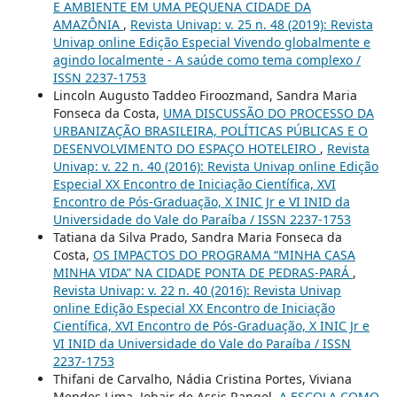
E AMBIENTE EM UMA PEQUENA CIDADE DA
AMAZÔNIA
,
Revista Univap: v. 25 n. 48 (2019): Revista
Univap online Edição Especial Vivendo globalmente e
agindo localmente - A saúde como tema complexo /
ISSN 2237-1753
Lincoln Augusto Taddeo Firoozmand, Sandra Maria
Fonseca da Costa,
UMA DISCUSSÃO DO PROCESSO DA
URBANIZAÇÃO BRASILEIRA, POLÍTICAS PÚBLICAS E O
DESENVOLVIMENTO DO ESPAÇO HOTELEIRO
,
Revista
Univap: v. 22 n. 40 (2016): Revista Univap online Edição
Especial XX Encontro de Iniciação Científica, XVI
Encontro de Pós-Graduação, X INIC Jr e VI INID da
Universidade do Vale do Paraíba / ISSN 2237-1753
Tatiana da Silva Prado, Sandra Maria Fonseca da
Costa,
OS IMPACTOS DO PROGRAMA “MINHA CASA
MINHA VIDA” NA CIDADE PONTA DE PEDRAS-PARÁ
,
Revista Univap: v. 22 n. 40 (2016): Revista Univap
online Edição Especial XX Encontro de Iniciação
Científica, XVI Encontro de Pós-Graduação, X INIC Jr e
VI INID da Universidade do Vale do Paraíba / ISSN
2237-1753
Thifani de Carvalho, Nádia Cristina Portes, Viviana
Mendes Lima, Jobair de Assis Rangel,
A ESCOLA COMO