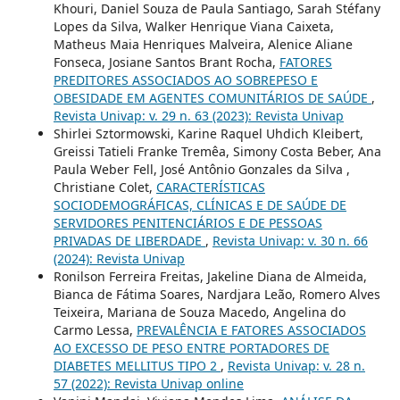
Khouri, Daniel Souza de Paula Santiago, Sarah Stéfany
Lopes da Silva, Walker Henrique Viana Caixeta,
Matheus Maia Henriques Malveira, Alenice Aliane
Fonseca, Josiane Santos Brant Rocha,
FATORES
PREDITORES ASSOCIADOS AO SOBREPESO E
OBESIDADE EM AGENTES COMUNITÁRIOS DE SAÚDE
,
Revista Univap: v. 29 n. 63 (2023): Revista Univap
Shirlei Sztormowski, Karine Raquel Uhdich Kleibert,
Greissi Tatieli Franke Tremêa, Simony Costa Beber, Ana
Paula Weber Fell, José Antônio Gonzales da Silva ,
Christiane Colet,
CARACTERÍSTICAS
SOCIODEMOGRÁFICAS, CLÍNICAS E DE SAÚDE DE
SERVIDORES PENITENCIÁRIOS E DE PESSOAS
PRIVADAS DE LIBERDADE
,
Revista Univap: v. 30 n. 66
(2024): Revista Univap
Ronilson Ferreira Freitas, Jakeline Diana de Almeida,
Bianca de Fátima Soares, Nardjara Leão, Romero Alves
Teixeira, Mariana de Souza Macedo, Angelina do
Carmo Lessa,
PREVALÊNCIA E FATORES ASSOCIADOS
AO EXCESSO DE PESO ENTRE PORTADORES DE
DIABETES MELLITUS TIPO 2
,
Revista Univap: v. 28 n.
57 (2022): Revista Univap online