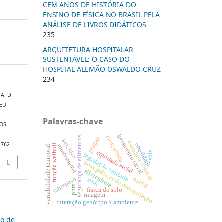
CEM ANOS DE HISTÓRIA DO
ENSINO DE FÍSICA NO BRASIL PELA
ANÁLISE DE LIVROS DIDÁTICOS
235
ARQUITETURA HOSPITALAR
SUSTENTÁVEL: O CASO DO
HOSPITAL ALEMÃO OSWALDO CRUZ
234
 A. D.
 EU
A
Palavras-chave
DOS
letramento racial
segurança de alimentos.
citricultura
pragas
suicídio
estrutura vertical
0.762
obesidade
função weibull
morfometria
variabilidade temporal
equidade racial
snis
legislação sanitária
boas práticas de manipulação
silvicultura
sobrepeso
social
sinir
pnrs
física do solo
imagem
interação genótipo x ambiente
ro de