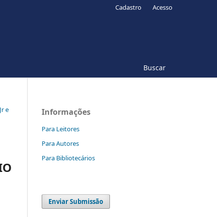
Cadastro
Acesso
Buscar
Jr e
Informações
Para Leitores
Para Autores
Para Bibliotecários
IO
Enviar Submissão