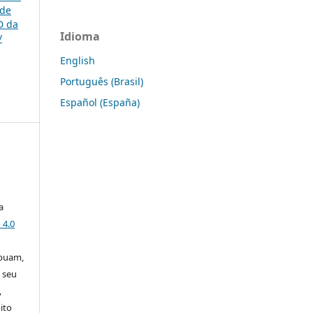
 de
D da
Idioma
/
English
Português (Brasil)
Español (España)
a
 4.0
ibuam,
 seu
,
ito