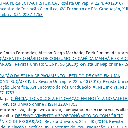
 UMA PERSPECTIVA HISTÓRICA
,
Revista Univap: v. 22 n. 40 (2016):
ncontro de Iniciação Científica, XVI Encontro de Pós-Graduação, X 
raíba / ISSN 2237-1753
de Souza Fernandes, Alisson Diego Machado, Edeli Simioni de Abre
ÇÃO ENTRE O HÁBITO DE CONSUMO DE CAFÉ DA MANHÃ E ESTAD
TÁRIOS
,
Revista Univap: v. 26 n. 50 (2020): Revista Univap online - 
RAÇÃO DA FOLHA DE PAGAMENTO - ESTUDO DE CASO EM UMA
CONSTRUÇÃO CIVIL
,
Revista Univap: v. 22 n. 40 (2016): Revista Univ
iação Científica, XVI Encontro de Pós-Graduação, X INIC Jr e VI INID
237-1753
Barja,
CIÊNCIA, TECNOLOGIA E INOVAÇÃO EM NOTÍCIA NO VALE D
6): Revista Univap online / ISSN 2237-1753
urem Silva, Diego Souza Tosta, Samayana Inacio Delprete, Walla
arvalho,
DESENVOLVIMENTO AGROECONÔMICO DO CONSÓRCIO
GÂNICO DE PRODUÇÃO
,
Revista Univap: v. 22 n. 40 (2016): Revista
de Iniciação Científica, XVI Encontro de Pós-Graduação, X INIC Jr e 