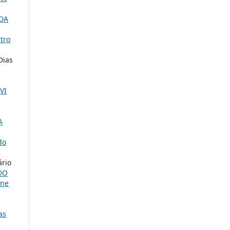
DA
ntro
Dias
VI
A
do
ário
DO
ine
as