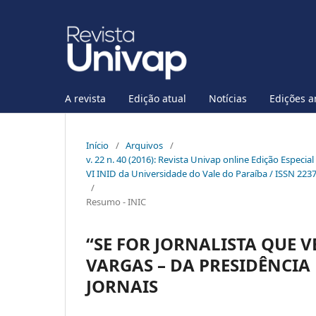
A revista
Edição atual
Notícias
Edições a
Início
/
Arquivos
/
v. 22 n. 40 (2016): Revista Univap online Edição Especia
VI INID da Universidade do Vale do Paraíba / ISSN 223
/
Resumo - INIC
“SE FOR JORNALISTA QUE 
VARGAS – DA PRESIDÊNCIA
JORNAIS