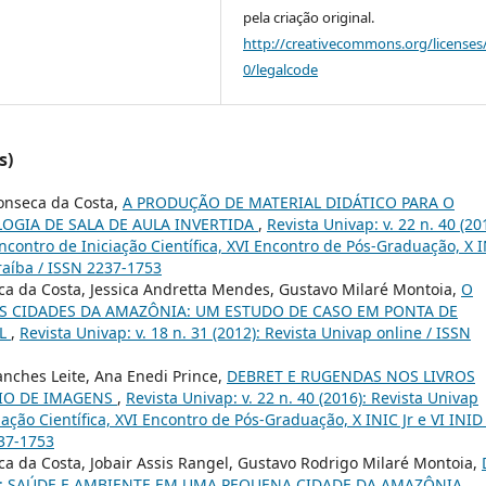
pela criação original.
http://creativecommons.org/licenses
0/legalcode
s)
Fonseca da Costa,
A PRODUÇÃO DE MATERIAL DIDÁTICO PARA O
OGIA DE SALA DE AULA INVERTIDA
,
Revista Univap: v. 22 n. 40 (20
ncontro de Iniciação Científica, XVI Encontro de Pós-Graduação, X 
raíba / ISSN 2237-1753
a da Costa, Jessica Andretta Mendes, Gustavo Milaré Montoia,
O
S CIDADES DA AMAZÔNIA: UM ESTUDO DE CASO EM PONTA DE
IL
,
Revista Univap: v. 18 n. 31 (2012): Revista Univap online / ISSN
anches Leite, Ana Enedi Prince,
DEBRET E RUGENDAS NOS LIVROS
EIO DE IMAGENS
,
Revista Univap: v. 22 n. 40 (2016): Revista Univap
iação Científica, XVI Encontro de Pós-Graduação, X INIC Jr e VI INID
237-1753
a da Costa, Jobair Assis Rangel, Gustavo Rodrigo Milaré Montoia,
: SAÚDE E AMBIENTE EM UMA PEQUENA CIDADE DA AMAZÔNIA
,