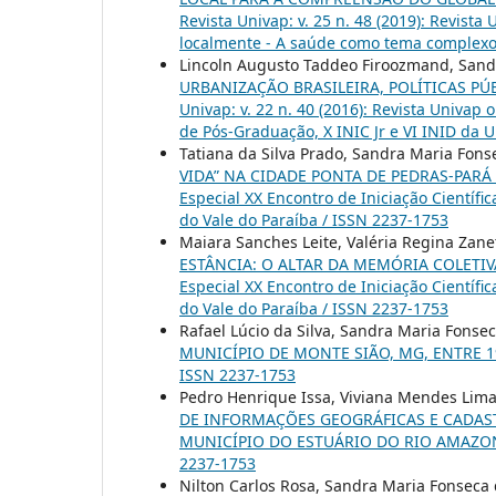
Revista Univap: v. 25 n. 48 (2019): Revist
localmente - A saúde como tema complexo
Lincoln Augusto Taddeo Firoozmand, Sand
URBANIZAÇÃO BRASILEIRA, POLÍTICAS P
Univap: v. 22 n. 40 (2016): Revista Univap 
de Pós-Graduação, X INIC Jr e VI INID da 
Tatiana da Silva Prado, Sandra Maria Fons
VIDA” NA CIDADE PONTA DE PEDRAS-PARÁ
Especial XX Encontro de Iniciação Científi
do Vale do Paraíba / ISSN 2237-1753
Maiara Sanches Leite, Valéria Regina Zane
ESTÂNCIA: O ALTAR DA MEMÓRIA COLETI
Especial XX Encontro de Iniciação Científi
do Vale do Paraíba / ISSN 2237-1753
Rafael Lúcio da Silva, Sandra Maria Fonse
MUNICÍPIO DE MONTE SIÃO, MG, ENTRE 1
ISSN 2237-1753
Pedro Henrique Issa, Viviana Mendes Lima
DE INFORMAÇÕES GEOGRÁFICAS E CADAS
MUNICÍPIO DO ESTUÁRIO DO RIO AMAZ
2237-1753
Nilton Carlos Rosa, Sandra Maria Fonseca