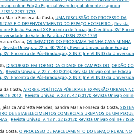
a Univap online Edição Especial Vivendo globalmente e agindo
 / ISSN 2237-1753
ra Maria Fonseca da Costa,
UMA DISCUSSÃO DO PROCESSO DA
ÚBLICAS E O DESENVOLVIMENTO DO ESPAÇO HOTELEIRO
,
Revista
online Edição Especial XX Encontro de Iniciação Científica, XVI Enco
Universidade do Vale do Paraíba / ISSN 2237-1753
eca da Costa,
OS IMPACTOS DO PROGRAMA “MINHA CASA MINHA
,
Revista Univap: v. 22 n. 40 (2016): Revista Univap online Edição
ca, XVI Encontro de Pós-Graduação, X INIC Jr e VI INID da Universid
tti,
DISCURSOS EM TORNO DA CIDADE DE CAMPOS DO JORDÃO C
VA
,
Revista Univap: v. 22 n. 40 (2016): Revista Univap online Edição
ca, XVI Encontro de Pós-Graduação, X INIC Jr e VI INID da Universid
ca da Costa,
ATORES, POLÍTICAS PÚBLICAS E EXPANSÃO URBANA N
962 E 2012
,
Revista Univap: v. 23 n. 42 (2017): Revista Univap onlin
, Jéssica Andretta Mendes, Sandra Maria Fonseca da Costa,
SISTE
TRO DE ESTABELECIMENTOS COMERCIAIS URBANOS DE UM PEQU
ONAS
,
Revista Univap: v. 18 n. 32 (2012): Revista Univap online / ISS
 da Costa,
O PROCESSO DE PARCELAMENTO DO ESPAÇO RURAL NO