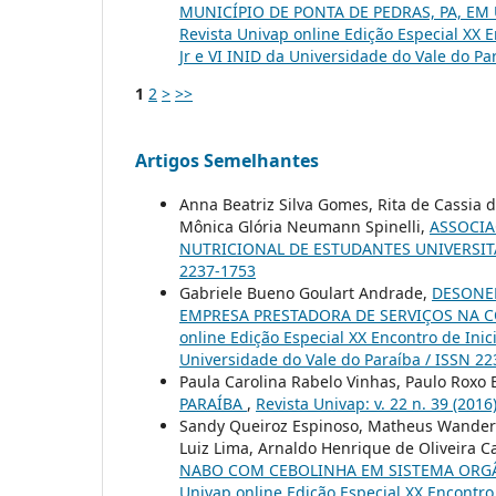
MUNICÍPIO DE PONTA DE PEDRAS, PA, EM
Revista Univap online Edição Especial XX E
Jr e VI INID da Universidade do Vale do Pa
1
2
>
>>
Artigos Semelhantes
Anna Beatriz Silva Gomes, Rita de Cassia 
Mônica Glória Neumann Spinelli,
ASSOCIA
NUTRICIONAL DE ESTUDANTES UNIVERSI
2237-1753
Gabriele Bueno Goulart Andrade,
DESONE
EMPRESA PRESTADORA DE SERVIÇOS NA 
online Edição Especial XX Encontro de Inic
Universidade do Vale do Paraíba / ISSN 2
Paula Carolina Rabelo Vinhas, Paulo Roxo 
PARAÍBA
,
Revista Univap: v. 22 n. 39 (201
Sandy Queiroz Espinoso, Matheus Wanderm
Luiz Lima, Arnaldo Henrique de Oliveira C
NABO COM CEBOLINHA EM SISTEMA OR
Univap online Edição Especial XX Encontro 