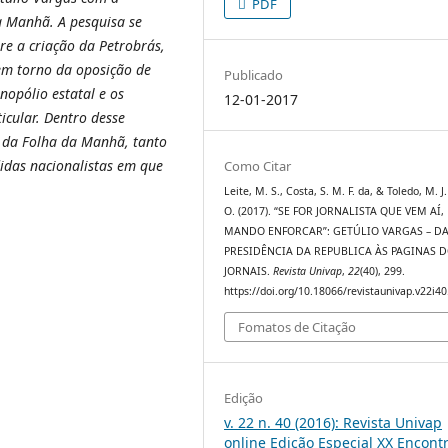
PDF
a Manhã. A pesquisa se
re a criação da Petrobrás,
 em torno da oposição de
Publicado
nopólio estatal e os
12-01-2017
icular. Dentro desse
 da Folha da Manhã, tanto
idas nacionalistas em que
Como Citar
Leite, M. S., Costa, S. M. F. da, & Toledo, M. J.
O. (2017). “SE FOR JORNALISTA QUE VEM AÍ,
MANDO ENFORCAR”: GETÚLIO VARGAS – D
PRESIDÊNCIA DA REPUBLICA ÀS PAGINAS 
JORNAIS.
Revista Univap
,
22
(40), 299.
https://doi.org/10.18066/revistaunivap.v22i4
Fomatos de Citação
Edição
v. 22 n. 40 (2016): Revista Univap
online Edição Especial XX Encont