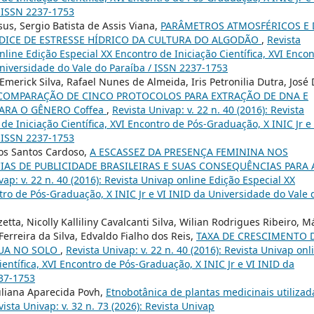
/ ISSN 2237-1753
sus, Sergio Batista de Assis Viana,
PARÂMETROS ATMOSFÉRICOS E 
DICE DE ESTRESSE HÍDRICO DA CULTURA DO ALGODÃO
,
Revista
online Edição Especial XX Encontro de Iniciação Científica, XVI Enco
Universidade do Vale do Paraíba / ISSN 2237-1753
Emerick Silva, Rafael Nunes de Almeida, Iris Petronilia Dutra, José 
COMPARAÇÃO DE CINCO PROTOCOLOS PARA EXTRAÇÃO DE DNA E
PARA O GÊNERO Coffea
,
Revista Univap: v. 22 n. 40 (2016): Revista
de Iniciação Científica, XVI Encontro de Pós-Graduação, X INIC Jr e 
/ ISSN 2237-1753
 dos Santos Cardoso,
A ESCASSEZ DA PRESENÇA FEMININA NOS
AS DE PUBLICIDADE BRASILEIRAS E SUAS CONSEQUÊNCIAS PARA 
vap: v. 22 n. 40 (2016): Revista Univap online Edição Especial XX
ntro de Pós-Graduação, X INIC Jr e VI INID da Universidade do Vale 
ta, Nicolly Kalliliny Cavalcanti Silva, Wilian Rodrigues Ribeiro, M
erreira da Silva, Edvaldo Fialho dos Reis,
TAXA DE CRESCIMENTO 
GUA NO SOLO
,
Revista Univap: v. 22 n. 40 (2016): Revista Univap onl
ientífica, XVI Encontro de Pós-Graduação, X INIC Jr e VI INID da
237-1753
Juliana Aparecida Povh,
Etnobotânica de plantas medicinais utilizad
vista Univap: v. 32 n. 73 (2026): Revista Univap