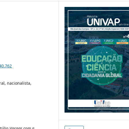
i40.762
al, nacionalista,
etúlio Vargas com a