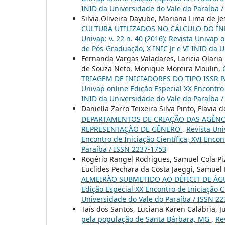
INID da Universidade do Vale do Paraíba 
Silvia Oliveira Dayube, Mariana Lima de Je
CULTURA UTILIZADOS NO CÁLCULO DO ÍN
Univap: v. 22 n. 40 (2016): Revista Univap 
de Pós-Graduação, X INIC Jr e VI INID da 
Fernanda Vargas Valadares, Laricia Olaria 
de Souza Neto, Monique Moreira Moulin,
TRIAGEM DE INICIADORES DO TIPO ISSR 
Univap online Edição Especial XX Encontro 
INID da Universidade do Vale do Paraíba 
Daniella Zarro Teixeira Silva Pinto, Flavia
DEPARTAMENTOS DE CRIAÇÃO DAS AGÊNCI
REPRESENTAÇÃO DE GÊNERO
,
Revista Uni
Encontro de Iniciação Científica, XVI Enco
Paraíba / ISSN 2237-1753
Rogério Rangel Rodrigues, Samuel Cola Pizet
Euclides Pechara da Costa Jaeggi, Samuel F
ALMEIRÃO SUBMETIDO AO DÉFICIT DE Á
Edição Especial XX Encontro de Iniciação C
Universidade do Vale do Paraíba / ISSN 2
Taís dos Santos, Luciana Karen Calábria, 
pela população de Santa Bárbara, MG
,
Re