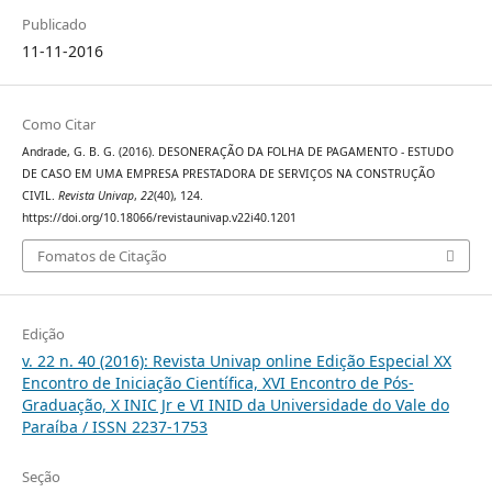
Publicado
11-11-2016
Como Citar
Andrade, G. B. G. (2016). DESONERAÇÃO DA FOLHA DE PAGAMENTO - ESTUDO
DE CASO EM UMA EMPRESA PRESTADORA DE SERVIÇOS NA CONSTRUÇÃO
CIVIL.
Revista Univap
,
22
(40), 124.
https://doi.org/10.18066/revistaunivap.v22i40.1201
Fomatos de Citação
Edição
v. 22 n. 40 (2016): Revista Univap online Edição Especial XX
Encontro de Iniciação Científica, XVI Encontro de Pós-
Graduação, X INIC Jr e VI INID da Universidade do Vale do
Paraíba / ISSN 2237-1753
Seção