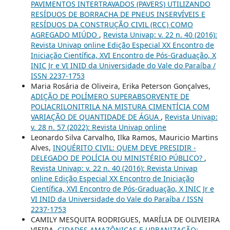
PAVIMENTOS INTERTRAVADOS (PAVERS) UTILIZANDO
RESÍDUOS DE BORRACHA DE PNEUS INSERVÍVEIS E
RESÍDUOS DA CONSTRUÇÃO CIVIL (RCC) COMO
AGREGADO MIÚDO
,
Revista Univap: v. 22 n. 40 (2016):
Revista Univap online Edição Especial XX Encontro de
Iniciação Científica, XVI Encontro de Pós-Graduação, X
INIC Jr e VI INID da Universidade do Vale do Paraíba /
ISSN 2237-1753
Maria Rosária de Oliveira, Erika Peterson Gonçalves,
ADIÇÃO DE POLÍMERO SUPERABSORVENTE DE
POLIACRILONITRILA NA MISTURA CIMENTÍCIA COM
VARIAÇÃO DE QUANTIDADE DE ÁGUA
,
Revista Univap:
v. 28 n. 57 (2022): Revista Univap online
Leonardo Silva Carvalho, Ilka Ramos, Mauricio Martins
Alves,
INQUÉRITO CIVIL: QUEM DEVE PRESIDIR -
DELEGADO DE POLÍCIA OU MINISTÉRIO PÚBLICO?
,
Revista Univap: v. 22 n. 40 (2016): Revista Univap
online Edição Especial XX Encontro de Iniciação
Científica, XVI Encontro de Pós-Graduação, X INIC Jr e
VI INID da Universidade do Vale do Paraíba / ISSN
2237-1753
CAMILY MESQUITA RODRIGUES, MARÍLIA DE OLIVIEIRA
VIEIRA,
CIDADES AMAZÔNICAS E URBANIZAÇÃO: