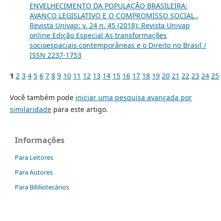
ENVELHECIMENTO DA POPULAÇÃO BRASILEIRA:
AVANÇO LEGISLATIVO E O COMPROMISSO SOCIAL
,
Revista Univap: v. 24 n. 45 (2018): Revista Univap
online Edição Especial As transformações
socioespaciais contemporâneas e o Direito no Brasil /
ISSN 2237-1753
1
2
3
4
5
6
7
8
9
10
11
12
13
14
15
16
17
18
19
20
21
22
23
24
25
Você também pode
iniciar uma pesquisa avançada por
similaridade
para este artigo.
Informações
Para Leitores
Para Autores
Para Bibliotecários