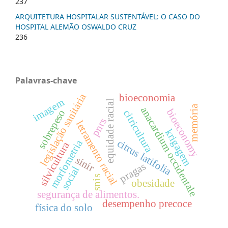
237
ARQUITETURA HOSPITALAR SUSTENTÁVEL: O CASO DO
HOSPITAL ALEMÃO OSWALDO CRUZ
236
Palavras-chave
legislação sanitária
bioeconomia
imagem
equidade racial
memória
anacardium occidentale
bioeconomy
sobrepeso
citricultura
pnrs
letramento racial
krigagem
citrus latifolia
morfometria
silvicultura
sinir
pragas
social
snis
obesidade
segurança de alimentos.
desempenho precoce
física do solo