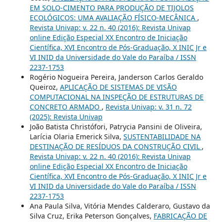
EM SOLO-CIMENTO PARA PRODUÇÃO DE TIJOLOS
ECOLÓGICOS: UMA AVALIAÇÃO FÍSICO-MECÂNICA
,
Revista Univap: v. 22 n. 40 (2016): Revista Univap
online Edição Especial XX Encontro de Iniciação
Científica, XVI Encontro de Pós-Graduação, X INIC Jr e
VI INID da Universidade do Vale do Paraíba / ISSN
2237-1753
Rogério Nogueira Pereira, Janderson Carlos Geraldo
Queiroz,
APLICAÇÃO DE SISTEMAS DE VISÃO
COMPUTACIONAL NA INSPEÇÃO DE ESTRUTURAS DE
CONCRETO ARMADO
,
Revista Univap: v. 31 n. 72
(2025): Revista Univap
João Batista Christófori, Patrycia Pansini de Oliveira,
Larícia Olaria Emerick Silva,
SUSTENTABILIDADE NA
DESTINAÇÃO DE RESÍDUOS DA CONSTRUÇÃO CIVIL
,
Revista Univap: v. 22 n. 40 (2016): Revista Univap
online Edição Especial XX Encontro de Iniciação
Científica, XVI Encontro de Pós-Graduação, X INIC Jr e
VI INID da Universidade do Vale do Paraíba / ISSN
2237-1753
Ana Paula Silva, Vitória Mendes Calderaro, Gustavo da
Silva Cruz, Erika Peterson Gonçalves,
FABRICAÇÃO DE