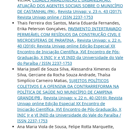
ATUAÇÃO DOS AGENTES SOCIAIS SOBRE O MUNICÍPIO
DE CASTANHAL (PA)
,
Revista Univap: v. 23 n. 43 (2017):
Revista Univap online / ISSN 2237-1753
Thais Ferreira dos Santos, Maria Eduarda Fernandes,
Erika Peterson Gonçalves,
PAVIMENTO INTERTRAVADO
PERMEÁVEL COM RESÍDUOS DA CONSTRUÇÃO CIVIL E
MICROESFERAS DE PARAFINA
,
Revista Univap: v. 22 n.
40 (2016): Revista Univap online Edição Especial XX
Encontro de Iniciação Científica, XVI Encontro de Pós-
Graduação, X INIC Jr e VI INID da Universidade do Vale
do Paraíba / ISSN 2237-1753
Maria Joselí de Souza Silva, Alessandra Ximenes da
Silva, Gerciane da Rocha Souza Andrade, Thaísa
Simplício Carneiro Matias,
SUJEITOS POLÍTICOS
COLETIVOS E A OFENSIVA DA CONTRARREFORMA NA
POLÍTICA DE SAÚDE NO MUNICÍPIO DE CAMPINA
GRANDE/PB
,
Revista Univap: v. 22 n. 40 (2016): Revista
Univap online Edição Especial XX Encontro de
Iniciação Científica, XVI Encontro de Pós-Graduação, X
INIC Jr e VI INID da Universidade do Vale do Paraíba /
ISSN 2237-1753
Ana Maria Viola de Sousa, Felipe Rotta Marquette,