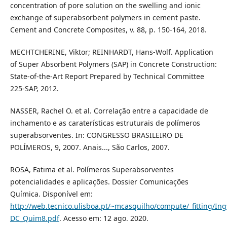
concentration of pore solution on the swelling and ionic
exchange of superabsorbent polymers in cement paste.
Cement and Concrete Composites, v. 88, p. 150-164, 2018.
MECHTCHERINE, Viktor; REINHARDT, Hans-Wolf. Application
of Super Absorbent Polymers (SAP) in Concrete Construction:
State-of-the-Art Report Prepared by Technical Committee
225-SAP, 2012.
NASSER, Rachel O. et al. Correlação entre a capacidade de
inchamento e as caraterísticas estruturais de polímeros
superabsorventes. In: CONGRESSO BRASILEIRO DE
POLÍMEROS, 9, 2007. Anais..., São Carlos, 2007.
ROSA, Fatima et al. Polímeros Superabsorventes
potencialidades e aplicações. Dossier Comunicações
Química. Disponível em:
http://web.tecnico.ulisboa.pt/~mcasquilho/compute/_fitting/Ing
DC_Quim8.pdf
. Acesso em: 12 ago. 2020.