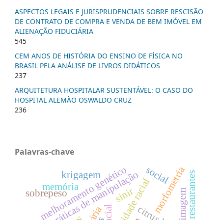
ASPECTOS LEGAIS E JURISPRUDENCIAIS SOBRE RESCISÃO
DE CONTRATO DE COMPRA E VENDA DE BEM IMÓVEL EM
ALIENAÇÃO FIDUCIÁRIA
545
CEM ANOS DE HISTÓRIA DO ENSINO DE FÍSICA NO
BRASIL PELA ANÁLISE DE LIVROS DIDÁTICOS
237
ARQUITETURA HOSPITALAR SUSTENTÁVEL: O CASO DO
HOSPITAL ALEMÃO OSWALDO CRUZ
236
Palavras-chave
melhoramento genético
morfometria
social
boas práticas de manipulação
krigagem
restaurantes
equidade racial
memória
sinir
sobrepeso
imagem