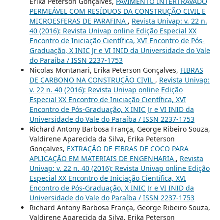
Erika Peterson Gonçalves,
PAVIMENTO INTERTRAVADO
PERMEÁVEL COM RESÍDUOS DA CONSTRUÇÃO CIVIL E
MICROESFERAS DE PARAFINA
,
Revista Univap: v. 22 n.
40 (2016): Revista Univap online Edição Especial XX
Encontro de Iniciação Científica, XVI Encontro de Pós-
Graduação, X INIC Jr e VI INID da Universidade do Vale
do Paraíba / ISSN 2237-1753
Nicolas Montanari, Erika Peterson Gonçalves,
FIBRAS
DE CARBONO NA CONSTRUÇÃO CIVIL
,
Revista Univap:
v. 22 n. 40 (2016): Revista Univap online Edição
Especial XX Encontro de Iniciação Científica, XVI
Encontro de Pós-Graduação, X INIC Jr e VI INID da
Universidade do Vale do Paraíba / ISSN 2237-1753
Richard Antony Barbosa França, George Ribeiro Souza,
Valdirene Aparecida da Silva, Erika Peterson
Gonçalves,
EXTRAÇÃO DE FIBRAS DE COCO PARA
APLICAÇÃO EM MATERIAIS DE ENGENHARIA
,
Revista
Univap: v. 22 n. 40 (2016): Revista Univap online Edição
Especial XX Encontro de Iniciação Científica, XVI
Encontro de Pós-Graduação, X INIC Jr e VI INID da
Universidade do Vale do Paraíba / ISSN 2237-1753
Richard Antony Barbosa França, George Ribeiro Souza,
Valdirene Aparecida da Silva, Erika Peterson