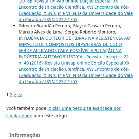
(2016): Revista Univap online Edição Especial XX
Encontro de Iniciação Científica, XVI Encontro de Pós-
Graduação, X INIC Jr e VI INID da Universidade do Vale
do Paraíba / ISSN 2237-1753
Gilmara Brandão Pereira, Glayce Cassaro Pereira,
Márcio Alves de Lima, Sérgio Roberto Montoro,
INFLUÊNCIA DO TEOR DE FIBRAS NA RESISTÊNCIA AO
IMPACTO DE COMPÓSITOS HIPS/FIBRAS DE COCO
VERDE APLICADOS PARA POSSÍVEL APLICAÇÃO NA
INDÚSTRIA AUTOMOBILÍSTICA
,
Revista Univap: v. 22
n. 40 (2016): Revista Univap online Edição Especial XX
Encontro de Iniciação Científica, XVI Encontro de Pós-
Graduação, X INIC Jr e VI INID da Universidade do Vale
do Paraíba / ISSN 2237-1753
1
2
>
>>
Você também pode
iniciar uma pesquisa avançada por
similaridade
para este artigo.
Informações