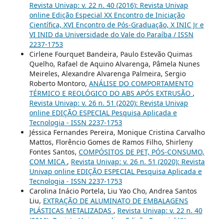
Revista Univap: v. 22 n. 40 (2016): Revista Univap
online Edição Especial XX Encontro de Iniciação
Científica, XVI Encontro de Pós-Graduação, X INIC Jr e
VI INID da Universidade do Vale do Paraíba / ISSN
2237-1753
Cirlene Fourquet Bandeira, Paulo Estevão Quimas
Quelho, Rafael de Aquino Alvarenga, Pâmela Nunes
Meireles, Alexandre Alvarenga Palmeira, Sergio
Roberto Montoro,
ANÁLISE DO COMPORTAMENTO
TÉRMICO E REOLÓGICO DO ABS APÓS EXTRUSÃO
,
Revista Univap: v. 26 n. 51 (2020): Revista Univap
online EDIÇÃO ESPECIAL Pesquisa Aplicada e
Tecnologia - ISSN 2237-1753
Jéssica Fernandes Pereira, Monique Cristina Carvalho
Mattos, Florêncio Gomes de Ramos Filho, Shirleny
Fontes Santos,
COMPÓSITOS DE PET, PÓS-CONSUMO,
COM MICA
,
Revista Univap: v. 26 n. 51 (2020): Revista
Univap online EDIÇÃO ESPECIAL Pesquisa Aplicada e
Tecnologia - ISSN 2237-1753
Carolina Inácio Portela, Liu Yao Cho, Andrea Santos
Liu,
EXTRAÇÃO DE ALUMINATO DE EMBALAGENS
PLÁSTICAS METALIZADAS
,
Revista Univap: v. 22 n. 40