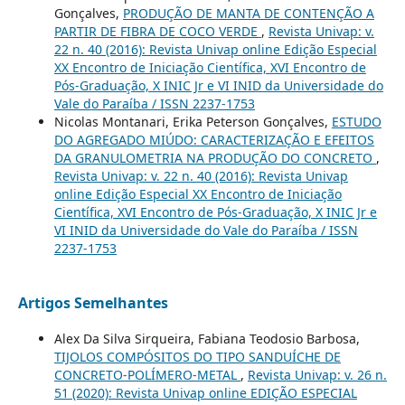
Gonçalves,
PRODUÇÃO DE MANTA DE CONTENÇÃO A
PARTIR DE FIBRA DE COCO VERDE
,
Revista Univap: v.
22 n. 40 (2016): Revista Univap online Edição Especial
XX Encontro de Iniciação Científica, XVI Encontro de
Pós-Graduação, X INIC Jr e VI INID da Universidade do
Vale do Paraíba / ISSN 2237-1753
Nicolas Montanari, Erika Peterson Gonçalves,
ESTUDO
DO AGREGADO MIÚDO: CARACTERIZAÇÃO E EFEITOS
DA GRANULOMETRIA NA PRODUÇÃO DO CONCRETO
,
Revista Univap: v. 22 n. 40 (2016): Revista Univap
online Edição Especial XX Encontro de Iniciação
Científica, XVI Encontro de Pós-Graduação, X INIC Jr e
VI INID da Universidade do Vale do Paraíba / ISSN
2237-1753
Artigos Semelhantes
Alex Da Silva Sirqueira, Fabiana Teodosio Barbosa,
TIJOLOS COMPÓSITOS DO TIPO SANDUÍCHE DE
CONCRETO-POLÍMERO-METAL
,
Revista Univap: v. 26 n.
51 (2020): Revista Univap online EDIÇÃO ESPECIAL