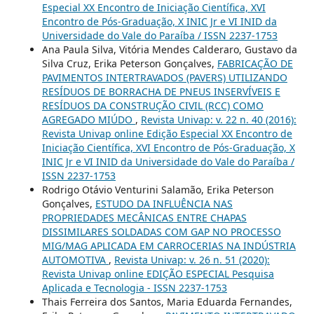
Especial XX Encontro de Iniciação Científica, XVI
Encontro de Pós-Graduação, X INIC Jr e VI INID da
Universidade do Vale do Paraíba / ISSN 2237-1753
Ana Paula Silva, Vitória Mendes Calderaro, Gustavo da
Silva Cruz, Erika Peterson Gonçalves,
FABRICAÇÃO DE
PAVIMENTOS INTERTRAVADOS (PAVERS) UTILIZANDO
RESÍDUOS DE BORRACHA DE PNEUS INSERVÍVEIS E
RESÍDUOS DA CONSTRUÇÃO CIVIL (RCC) COMO
AGREGADO MIÚDO
,
Revista Univap: v. 22 n. 40 (2016):
Revista Univap online Edição Especial XX Encontro de
Iniciação Científica, XVI Encontro de Pós-Graduação, X
INIC Jr e VI INID da Universidade do Vale do Paraíba /
ISSN 2237-1753
Rodrigo Otávio Venturini Salamão, Erika Peterson
Gonçalves,
ESTUDO DA INFLUÊNCIA NAS
PROPRIEDADES MECÂNICAS ENTRE CHAPAS
DISSIMILARES SOLDADAS COM GAP NO PROCESSO
MIG/MAG APLICADA EM CARROCERIAS NA INDÚSTRIA
AUTOMOTIVA
,
Revista Univap: v. 26 n. 51 (2020):
Revista Univap online EDIÇÃO ESPECIAL Pesquisa
Aplicada e Tecnologia - ISSN 2237-1753
Thais Ferreira dos Santos, Maria Eduarda Fernandes,