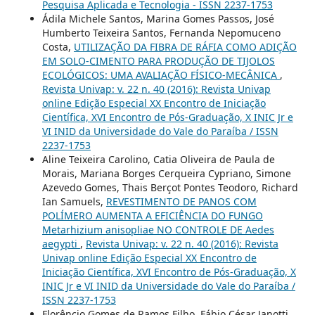
Pesquisa Aplicada e Tecnologia - ISSN 2237-1753
Ádila Michele Santos, Marina Gomes Passos, José
Humberto Teixeira Santos, Fernanda Nepomuceno
Costa,
UTILIZAÇÃO DA FIBRA DE RÁFIA COMO ADIÇÃO
EM SOLO-CIMENTO PARA PRODUÇÃO DE TIJOLOS
ECOLÓGICOS: UMA AVALIAÇÃO FÍSICO-MECÂNICA
,
Revista Univap: v. 22 n. 40 (2016): Revista Univap
online Edição Especial XX Encontro de Iniciação
Científica, XVI Encontro de Pós-Graduação, X INIC Jr e
VI INID da Universidade do Vale do Paraíba / ISSN
2237-1753
Aline Teixeira Carolino, Catia Oliveira de Paula de
Morais, Mariana Borges Cerqueira Cypriano, Simone
Azevedo Gomes, Thais Berçot Pontes Teodoro, Richard
Ian Samuels,
REVESTIMENTO DE PANOS COM
POLÍMERO AUMENTA A EFICIÊNCIA DO FUNGO
Metarhizium anisopliae NO CONTROLE DE Aedes
aegypti
,
Revista Univap: v. 22 n. 40 (2016): Revista
Univap online Edição Especial XX Encontro de
Iniciação Científica, XVI Encontro de Pós-Graduação, X
INIC Jr e VI INID da Universidade do Vale do Paraíba /
ISSN 2237-1753
Florêncio Gomes de Ramos Filho, Fábio César Janotti,