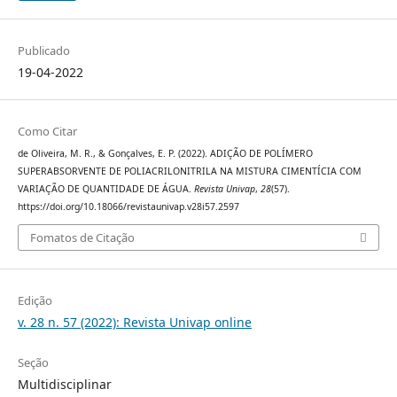
Publicado
19-04-2022
Como Citar
de Oliveira, M. R., & Gonçalves, E. P. (2022). ADIÇÃO DE POLÍMERO
SUPERABSORVENTE DE POLIACRILONITRILA NA MISTURA CIMENTÍCIA COM
VARIAÇÃO DE QUANTIDADE DE ÁGUA.
Revista Univap
,
28
(57).
https://doi.org/10.18066/revistaunivap.v28i57.2597
Fomatos de Citação
Edição
v. 28 n. 57 (2022): Revista Univap online
Seção
Multidisciplinar