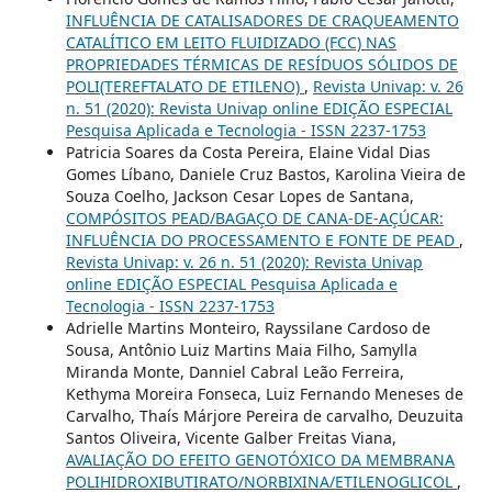
INFLUÊNCIA DE CATALISADORES DE CRAQUEAMENTO
CATALÍTICO EM LEITO FLUIDIZADO (FCC) NAS
PROPRIEDADES TÉRMICAS DE RESÍDUOS SÓLIDOS DE
POLI(TEREFTALATO DE ETILENO)
,
Revista Univap: v. 26
n. 51 (2020): Revista Univap online EDIÇÃO ESPECIAL
Pesquisa Aplicada e Tecnologia - ISSN 2237-1753
Patricia Soares da Costa Pereira, Elaine Vidal Dias
Gomes Líbano, Daniele Cruz Bastos, Karolina Vieira de
Souza Coelho, Jackson Cesar Lopes de Santana,
COMPÓSITOS PEAD/BAGAÇO DE CANA-DE-AÇÚCAR:
INFLUÊNCIA DO PROCESSAMENTO E FONTE DE PEAD
,
Revista Univap: v. 26 n. 51 (2020): Revista Univap
online EDIÇÃO ESPECIAL Pesquisa Aplicada e
Tecnologia - ISSN 2237-1753
Adrielle Martins Monteiro, Rayssilane Cardoso de
Sousa, Antônio Luiz Martins Maia Filho, Samylla
Miranda Monte, Danniel Cabral Leão Ferreira,
Kethyma Moreira Fonseca, Luiz Fernando Meneses de
Carvalho, Thaís Márjore Pereira de carvalho, Deuzuita
Santos Oliveira, Vicente Galber Freitas Viana,
AVALIAÇÃO DO EFEITO GENOTÓXICO DA MEMBRANA
POLIHIDROXIBUTIRATO/NORBIXINA/ETILENOGLICOL
,