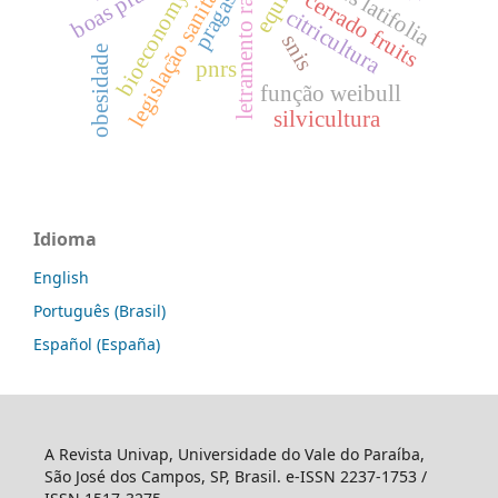
citrus latifolia
letramento racial
legislação sanitária
bioeconomy
cerrado fruits
pragas
citricultura
snis
obesidade
pnrs
função weibull
silvicultura
Idioma
English
Português (Brasil)
Español (España)
A Revista Univap, Universidade do Vale do Paraíba,
São José dos Campos, SP, Brasil. e-ISSN 2237-1753 /