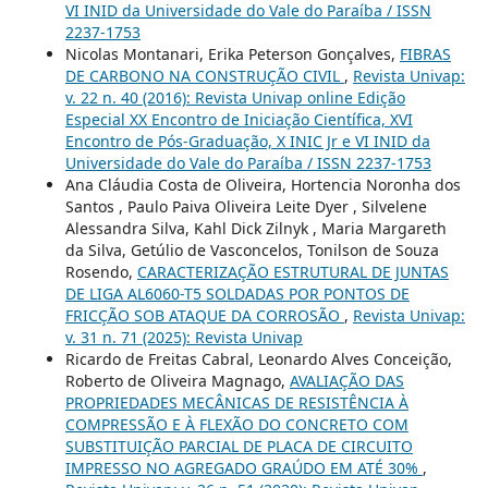
VI INID da Universidade do Vale do Paraíba / ISSN
2237-1753
Nicolas Montanari, Erika Peterson Gonçalves,
FIBRAS
DE CARBONO NA CONSTRUÇÃO CIVIL
,
Revista Univap:
v. 22 n. 40 (2016): Revista Univap online Edição
Especial XX Encontro de Iniciação Científica, XVI
Encontro de Pós-Graduação, X INIC Jr e VI INID da
Universidade do Vale do Paraíba / ISSN 2237-1753
Ana Cláudia Costa de Oliveira, Hortencia Noronha dos
Santos , Paulo Paiva Oliveira Leite Dyer , Silvelene
Alessandra Silva, Kahl Dick Zilnyk , Maria Margareth
da Silva, Getúlio de Vasconcelos, Tonilson de Souza
Rosendo,
CARACTERIZAÇÃO ESTRUTURAL DE JUNTAS
DE LIGA AL6060-T5 SOLDADAS POR PONTOS DE
FRICÇÃO SOB ATAQUE DA CORROSÃO
,
Revista Univap:
v. 31 n. 71 (2025): Revista Univap
Ricardo de Freitas Cabral, Leonardo Alves Conceição,
Roberto de Oliveira Magnago,
AVALIAÇÃO DAS
PROPRIEDADES MECÂNICAS DE RESISTÊNCIA À
COMPRESSÃO E À FLEXÃO DO CONCRETO COM
SUBSTITUIÇÃO PARCIAL DE PLACA DE CIRCUITO
IMPRESSO NO AGREGADO GRAÚDO EM ATÉ 30%
,