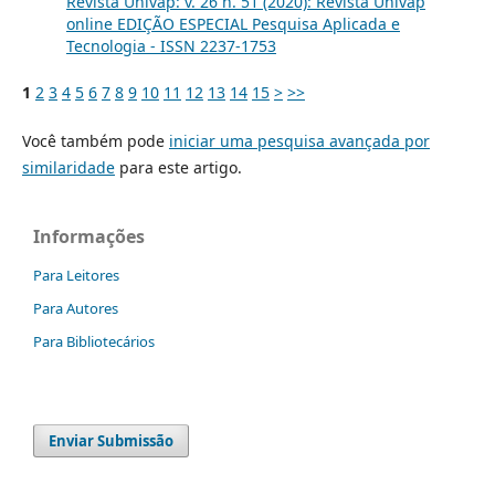
Revista Univap: v. 26 n. 51 (2020): Revista Univap
online EDIÇÃO ESPECIAL Pesquisa Aplicada e
Tecnologia - ISSN 2237-1753
1
2
3
4
5
6
7
8
9
10
11
12
13
14
15
>
>>
Você também pode
iniciar uma pesquisa avançada por
similaridade
para este artigo.
Informações
Para Leitores
Para Autores
Para Bibliotecários
Enviar Submissão