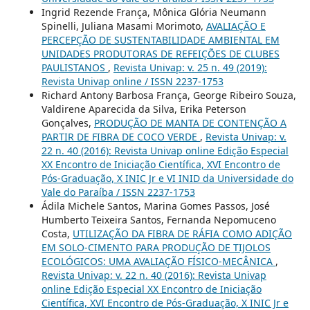
Ingrid Rezende França, Mônica Glória Neumann
Spinelli, Juliana Masami Morimoto,
AVALIAÇÃO E
PERCEPÇÃO DE SUSTENTABILIDADE AMBIENTAL EM
UNIDADES PRODUTORAS DE REFEIÇÕES DE CLUBES
PAULISTANOS
,
Revista Univap: v. 25 n. 49 (2019):
Revista Univap online / ISSN 2237-1753
Richard Antony Barbosa França, George Ribeiro Souza,
Valdirene Aparecida da Silva, Erika Peterson
Gonçalves,
PRODUÇÃO DE MANTA DE CONTENÇÃO A
PARTIR DE FIBRA DE COCO VERDE
,
Revista Univap: v.
22 n. 40 (2016): Revista Univap online Edição Especial
XX Encontro de Iniciação Científica, XVI Encontro de
Pós-Graduação, X INIC Jr e VI INID da Universidade do
Vale do Paraíba / ISSN 2237-1753
Ádila Michele Santos, Marina Gomes Passos, José
Humberto Teixeira Santos, Fernanda Nepomuceno
Costa,
UTILIZAÇÃO DA FIBRA DE RÁFIA COMO ADIÇÃO
EM SOLO-CIMENTO PARA PRODUÇÃO DE TIJOLOS
ECOLÓGICOS: UMA AVALIAÇÃO FÍSICO-MECÂNICA
,
Revista Univap: v. 22 n. 40 (2016): Revista Univap
online Edição Especial XX Encontro de Iniciação
Científica, XVI Encontro de Pós-Graduação, X INIC Jr e