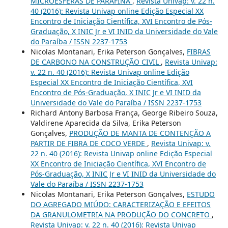
MICROESFERAS DE PARAFINA
,
Revista Univap: v. 22 n.
40 (2016): Revista Univap online Edição Especial XX
Encontro de Iniciação Científica, XVI Encontro de Pós-
Graduação, X INIC Jr e VI INID da Universidade do Vale
do Paraíba / ISSN 2237-1753
Nicolas Montanari, Erika Peterson Gonçalves,
FIBRAS
DE CARBONO NA CONSTRUÇÃO CIVIL
,
Revista Univap:
v. 22 n. 40 (2016): Revista Univap online Edição
Especial XX Encontro de Iniciação Científica, XVI
Encontro de Pós-Graduação, X INIC Jr e VI INID da
Universidade do Vale do Paraíba / ISSN 2237-1753
Richard Antony Barbosa França, George Ribeiro Souza,
Valdirene Aparecida da Silva, Erika Peterson
Gonçalves,
PRODUÇÃO DE MANTA DE CONTENÇÃO A
PARTIR DE FIBRA DE COCO VERDE
,
Revista Univap: v.
22 n. 40 (2016): Revista Univap online Edição Especial
XX Encontro de Iniciação Científica, XVI Encontro de
Pós-Graduação, X INIC Jr e VI INID da Universidade do
Vale do Paraíba / ISSN 2237-1753
Nicolas Montanari, Erika Peterson Gonçalves,
ESTUDO
DO AGREGADO MIÚDO: CARACTERIZAÇÃO E EFEITOS
DA GRANULOMETRIA NA PRODUÇÃO DO CONCRETO
,
Revista Univap: v. 22 n. 40 (2016): Revista Univap