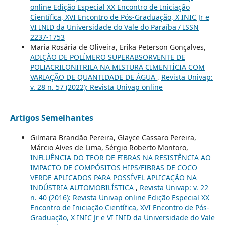
online Edição Especial XX Encontro de Iniciação
Científica, XVI Encontro de Pós-Graduação, X INIC Jr e
VI INID da Universidade do Vale do Paraíba / ISSN
2237-1753
Maria Rosária de Oliveira, Erika Peterson Gonçalves,
ADIÇÃO DE POLÍMERO SUPERABSORVENTE DE
POLIACRILONITRILA NA MISTURA CIMENTÍCIA COM
VARIAÇÃO DE QUANTIDADE DE ÁGUA
,
Revista Univap:
v. 28 n. 57 (2022): Revista Univap online
Artigos Semelhantes
Gilmara Brandão Pereira, Glayce Cassaro Pereira,
Márcio Alves de Lima, Sérgio Roberto Montoro,
INFLUÊNCIA DO TEOR DE FIBRAS NA RESISTÊNCIA AO
IMPACTO DE COMPÓSITOS HIPS/FIBRAS DE COCO
VERDE APLICADOS PARA POSSÍVEL APLICAÇÃO NA
INDÚSTRIA AUTOMOBILÍSTICA
,
Revista Univap: v. 22
n. 40 (2016): Revista Univap online Edição Especial XX
Encontro de Iniciação Científica, XVI Encontro de Pós-
Graduação, X INIC Jr e VI INID da Universidade do Vale