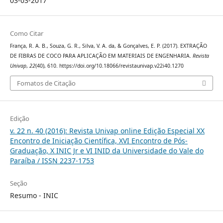
03-03-2017
Como Citar
França, R. A. B., Souza, G. R., Silva, V. A. da, & Gonçalves, E. P. (2017). EXTRAÇÃO
DE FIBRAS DE COCO PARA APLICAÇÃO EM MATERIAIS DE ENGENHARIA.
Revista
Univap
,
22
(40), 610. https://doi.org/10.18066/revistaunivap.v22i40.1270
Fomatos de Citação
Edição
v. 22 n. 40 (2016): Revista Univap online Edição Especial XX
Encontro de Iniciação Científica, XVI Encontro de Pós-
Graduação, X INIC Jr e VI INID da Universidade do Vale do
Paraíba / ISSN 2237-1753
Seção
Resumo - INIC