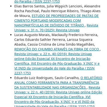
do Paraíba / ISSN 2237-1753
Elias Barros Santos, Julia Wippich Lencioni, Alexandre
Rocha Paschoal, Paulo Henrique Ribeiro, Thiago Alves
de Moura,
ESTUDO DE PROPRIEDADES DE PASTAS DE
CIMENTO PORTLAND MODIFICADAS COM
NANOPARTÍCULAS DE DIÓXIDO DE TITÂNIO
,
Revista
Univap: v. 31 n. 70 (2025): Revista Univap
Lucas Augusto Morais, Mackaully Frederico Ferreira,
Carlos Eduardo Sathler Ferreira, Larissa Siqueira
Abadia, Cassia Cristina de Lima Simão Magalhães,
REMOÇÂO DO CHUMBO ATRAVÉS DA FIBRA DE COCO
,
Revista Univap: v. 22 n. 40 (2016): Revista Univap
online Edição Especial XX Encontro de Iniciação
Científica, XVI Encontro de Pós-Graduação, X INIC Jr e
VI INID da Universidade do Vale do Paraíba / ISSN
2237-1753
Eduardo Luiz Rodrigues, Saulo Carvalho,
O RELATÓRIO
ANUAL COMO FERRAMENTA PARA A TRANSPARÊNCIA
DA SUSTENTABILIDADE NAS ORGANIZAÇÕES
,
Revista
Univap: v. 22 n. 40 (2016): Revista Univap online Edição
Especial XX Encontro de Iniciação Científica, XVI
Encontro de Pós-Graduação, X INIC Jr e VI INID da
Universidade do Vale do Paraíba / ISSN 2237-1753