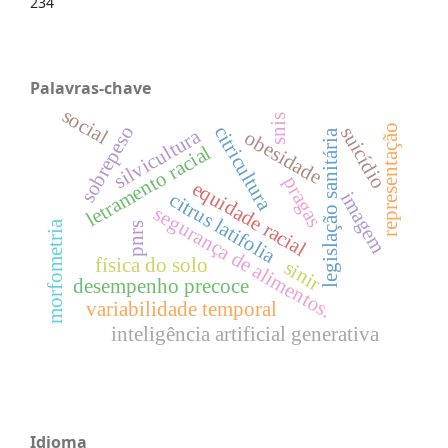
234
Palavras-chave
social
snis
representação
sobrepeso
citricultura
suicídio
silvicultura
legislação sanitária
obesidade
letramento racial
pragas
equidade racial
imagem
citrus latifolia
segurança de alimentos.
morfometria
pnrs
física do solo
sinir
desempenho precoce
variabilidade temporal
inteligência artificial generativa
Idioma