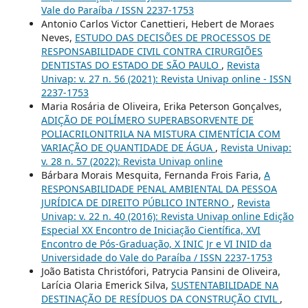
Vale do Paraíba / ISSN 2237-1753
Antonio Carlos Victor Canettieri, Hebert de Moraes
Neves,
ESTUDO DAS DECISÕES DE PROCESSOS DE
RESPONSABILIDADE CIVIL CONTRA CIRURGIÕES
DENTISTAS DO ESTADO DE SÃO PAULO
,
Revista
Univap: v. 27 n. 56 (2021): Revista Univap online - ISSN
2237-1753
Maria Rosária de Oliveira, Erika Peterson Gonçalves,
ADIÇÃO DE POLÍMERO SUPERABSORVENTE DE
POLIACRILONITRILA NA MISTURA CIMENTÍCIA COM
VARIAÇÃO DE QUANTIDADE DE ÁGUA
,
Revista Univap:
v. 28 n. 57 (2022): Revista Univap online
Bárbara Morais Mesquita, Fernanda Frois Faria,
A
RESPONSABILIDADE PENAL AMBIENTAL DA PESSOA
JURÍDICA DE DIREITO PÚBLICO INTERNO
,
Revista
Univap: v. 22 n. 40 (2016): Revista Univap online Edição
Especial XX Encontro de Iniciação Científica, XVI
Encontro de Pós-Graduação, X INIC Jr e VI INID da
Universidade do Vale do Paraíba / ISSN 2237-1753
João Batista Christófori, Patrycia Pansini de Oliveira,
Larícia Olaria Emerick Silva,
SUSTENTABILIDADE NA
DESTINAÇÃO DE RESÍDUOS DA CONSTRUÇÃO CIVIL
,