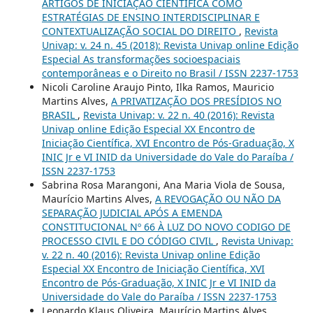
ARTIGOS DE INICIAÇÃO CIENTÍFICA COMO
ESTRATÉGIAS DE ENSINO INTERDISCIPLINAR E
CONTEXTUALIZAÇÃO SOCIAL DO DIREITO
,
Revista
Univap: v. 24 n. 45 (2018): Revista Univap online Edição
Especial As transformações socioespaciais
contemporâneas e o Direito no Brasil / ISSN 2237-1753
Nicoli Caroline Araujo Pinto, Ilka Ramos, Mauricio
Martins Alves,
A PRIVATIZAÇÃO DOS PRESÍDIOS NO
BRASIL
,
Revista Univap: v. 22 n. 40 (2016): Revista
Univap online Edição Especial XX Encontro de
Iniciação Científica, XVI Encontro de Pós-Graduação, X
INIC Jr e VI INID da Universidade do Vale do Paraíba /
ISSN 2237-1753
Sabrina Rosa Marangoni, Ana Maria Viola de Sousa,
Maurício Martins Alves,
A REVOGAÇÃO OU NÃO DA
SEPARAÇÃO JUDICIAL APÓS A EMENDA
CONSTITUCIONAL Nº 66 À LUZ DO NOVO CODIGO DE
PROCESSO CIVIL E DO CÓDIGO CIVIL
,
Revista Univap:
v. 22 n. 40 (2016): Revista Univap online Edição
Especial XX Encontro de Iniciação Científica, XVI
Encontro de Pós-Graduação, X INIC Jr e VI INID da
Universidade do Vale do Paraíba / ISSN 2237-1753
Leonardo Klaus Oliveira, Maurício Martins Alves,