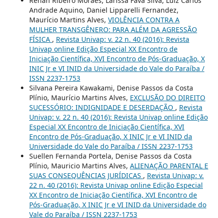
Renan Ribeiro Moraes, Larissa Fava Silva, Luiz Carlos
Andrade Aquino, Daniel Lipparelli Fernandez,
Maurício Martins Alves,
VIOLÊNCIA CONTRA A
MULHER TRANSGÊNERO: PARA ALÉM DA AGRESSÃO
FÍSICA
,
Revista Univap: v. 22 n. 40 (2016): Revista
Univap online Edição Especial XX Encontro de
Iniciação Científica, XVI Encontro de Pós-Graduação, X
INIC Jr e VI INID da Universidade do Vale do Paraíba /
ISSN 2237-1753
Silvana Pereira Kawakami, Denise Passos da Costa
Plínio, Maurício Martins Alves,
EXCLUSÃO DO DIREITO
SUCESSÓRIO: INDIGNIDADE E DESERDAÇÃO
,
Revista
Univap: v. 22 n. 40 (2016): Revista Univap online Edição
Especial XX Encontro de Iniciação Científica, XVI
Encontro de Pós-Graduação, X INIC Jr e VI INID da
Universidade do Vale do Paraíba / ISSN 2237-1753
Suellen Fernanda Portela, Denise Passos da Costa
Plínio, Mauricio Martins Alves,
ALIENAÇÃO PARENTAL E
SUAS CONSEQUÊNCIAS JURÍDICAS
,
Revista Univap: v.
22 n. 40 (2016): Revista Univap online Edição Especial
XX Encontro de Iniciação Científica, XVI Encontro de
Pós-Graduação, X INIC Jr e VI INID da Universidade do
Vale do Paraíba / ISSN 2237-1753