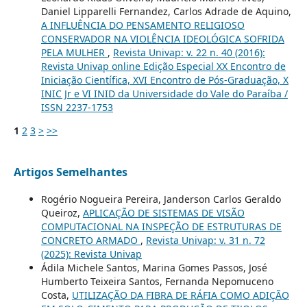
Daniel Lipparelli Fernandez, Carlos Adrade de Aquino,
A INFLUÊNCIA DO PENSAMENTO RELIGIOSO
CONSERVADOR NA VIOLÊNCIA IDEOLÓGICA SOFRIDA
PELA MULHER
,
Revista Univap: v. 22 n. 40 (2016):
Revista Univap online Edição Especial XX Encontro de
Iniciação Científica, XVI Encontro de Pós-Graduação, X
INIC Jr e VI INID da Universidade do Vale do Paraíba /
ISSN 2237-1753
1
2
3
>
>>
Artigos Semelhantes
Rogério Nogueira Pereira, Janderson Carlos Geraldo
Queiroz,
APLICAÇÃO DE SISTEMAS DE VISÃO
COMPUTACIONAL NA INSPEÇÃO DE ESTRUTURAS DE
CONCRETO ARMADO
,
Revista Univap: v. 31 n. 72
(2025): Revista Univap
Ádila Michele Santos, Marina Gomes Passos, José
Humberto Teixeira Santos, Fernanda Nepomuceno
Costa,
UTILIZAÇÃO DA FIBRA DE RÁFIA COMO ADIÇÃO