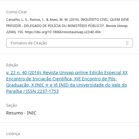
Como Citar
Carvalho, L. S., Ramos, I., & Alves, M. M. (2016). INQUÉRITO CIVIL: QUEM DEVE
PRESIDIR - DELEGADO DE POLÍCIA OU MINISTÉRIO PÚBLICO?.
Revista Univap
,
22
(40), 150. https://doi.org/10.18066/revistaunivap.v22i40.494
Fomatos de Citação
Edição
v. 22 n. 40 (2016): Revista Univap online Edição Especial XX
Encontro de Iniciação Científica, XVI Encontro de Pós-
Graduação, X INIC Jr e VI INID da Universidade do Vale do
Paraíba / ISSN 2237-1753
Seção
Resumo - INIC
Licença