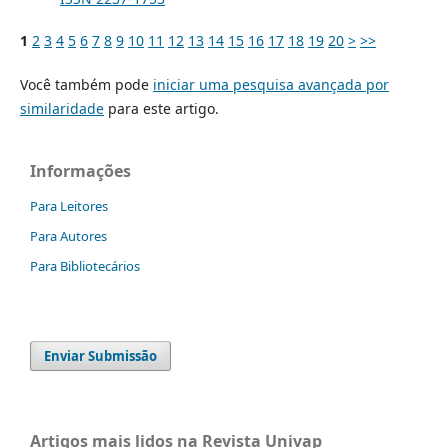
1
2
3
4
5
6
7
8
9
10
11
12
13
14
15
16
17
18
19
20
>
>>
Você também pode
iniciar uma pesquisa avançada por
similaridade
para este artigo.
Informações
Para Leitores
Para Autores
Para Bibliotecários
Enviar Submissão
Artigos mais lidos na Revista Univap