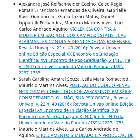
Alexandre José Reifschneider Coelho, Celso Regis
Romani, Francisco Fernandes de Oliveira, Gabrielle
Rossi Giannaccini, Giulia Lazari Matos, Daniel
Lipparelli Fernandez, Maurício Martins Alves, Luiz
Carlos Andrade Aquino,
VIOLÊNCIA CONTRA A
MULHER EM SÃO JOSÉ DOS CAMPOS: ESTATÍSTICAS
ALARMANTES CONTRA A DIGNIDADE DAS JOSEENSES
,
Revista Univap: v. 22 n. 40 (2016): Revista Univap
online Edição Especial XX Encontro de Iniciação
Científica, XVI Encontro de Pós-Graduação, X INIC Jr e
VI INID da Universidade do Vale do Paraíba / ISSN
2237-1753
Sarah Carolina Amaral Souza, Leila Mara Romacciotti,
Mauricio Martins Alves,
POSIÇÃO DO CÓDIGO PENAL
NOS CRIMES COMETIDOS POR ASSASSINOS EM SÉRIE,
CONSIDERANDO, OU NÃO, SUA PSICOPATIA
,
Revista
Univap: v. 22 n. 40 (2016): Revista Univap online Edição
Especial XX Encontro de Iniciação Científica, XVI
Encontro de Pós-Graduação, X INIC Jr e VI INID da
Universidade do Vale do Paraíba / ISSN 2237-1753
Mauricio Martins Alves, Luiz Carlos Andrade de
Aquino,
O JULGAMENTO SIMULADO E A PRODUÇÃO DE