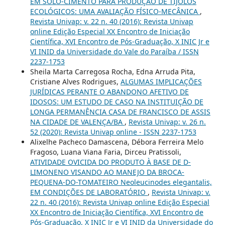
EM SOLO-CIMENTO PARA PRODUÇÃO DE TIJOLOS
ECOLÓGICOS: UMA AVALIAÇÃO FÍSICO-MECÂNICA
,
Revista Univap: v. 22 n. 40 (2016): Revista Univap
online Edição Especial XX Encontro de Iniciação
Científica, XVI Encontro de Pós-Graduação, X INIC Jr e
VI INID da Universidade do Vale do Paraíba / ISSN
2237-1753
Sheila Marta Carregosa Rocha, Edna Arruda Pita,
Cristiane Alves Rodrigues,
ALGUMAS IMPLICAÇÕES
JURÍDICAS PERANTE O ABANDONO AFETIVO DE
IDOSOS: UM ESTUDO DE CASO NA INSTITUIÇÃO DE
LONGA PERMANÊNCIA CASA DE FRANCISCO DE ASSIS
NA CIDADE DE VALENÇA/BA
,
Revista Univap: v. 26 n.
52 (2020): Revista Univap online - ISSN 2237-1753
Alixelhe Pacheco Damascena, Débora Ferreira Melo
Fragoso, Luana Viana Faria, Dirceu Pratissoli,
ATIVIDADE OVICIDA DO PRODUTO À BASE DE D-
LIMONENO VISANDO AO MANEJO DA BROCA-
PEQUENA-DO-TOMATEIRO Neoleucinodes elegantalis,
EM CONDIÇÕES DE LABORATÓRIO
,
Revista Univap: v.
22 n. 40 (2016): Revista Univap online Edição Especial
XX Encontro de Iniciação Científica, XVI Encontro de
Pós-Graduação, X INIC Jr e VI INID da Universidade do