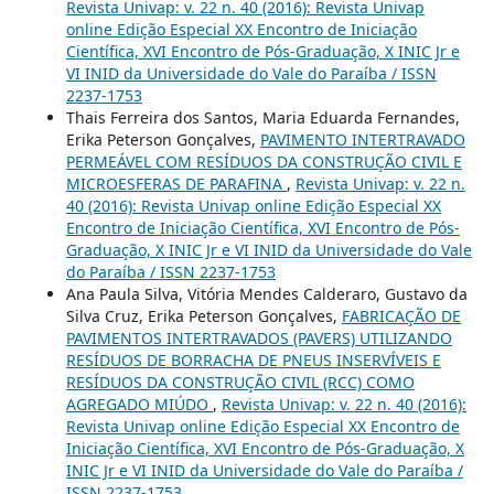
Revista Univap: v. 22 n. 40 (2016): Revista Univap
online Edição Especial XX Encontro de Iniciação
Científica, XVI Encontro de Pós-Graduação, X INIC Jr e
VI INID da Universidade do Vale do Paraíba / ISSN
2237-1753
Thais Ferreira dos Santos, Maria Eduarda Fernandes,
Erika Peterson Gonçalves,
PAVIMENTO INTERTRAVADO
PERMEÁVEL COM RESÍDUOS DA CONSTRUÇÃO CIVIL E
MICROESFERAS DE PARAFINA
,
Revista Univap: v. 22 n.
40 (2016): Revista Univap online Edição Especial XX
Encontro de Iniciação Científica, XVI Encontro de Pós-
Graduação, X INIC Jr e VI INID da Universidade do Vale
do Paraíba / ISSN 2237-1753
Ana Paula Silva, Vitória Mendes Calderaro, Gustavo da
Silva Cruz, Erika Peterson Gonçalves,
FABRICAÇÃO DE
PAVIMENTOS INTERTRAVADOS (PAVERS) UTILIZANDO
RESÍDUOS DE BORRACHA DE PNEUS INSERVÍVEIS E
RESÍDUOS DA CONSTRUÇÃO CIVIL (RCC) COMO
AGREGADO MIÚDO
,
Revista Univap: v. 22 n. 40 (2016):
Revista Univap online Edição Especial XX Encontro de
Iniciação Científica, XVI Encontro de Pós-Graduação, X
INIC Jr e VI INID da Universidade do Vale do Paraíba /
ISSN 2237-1753