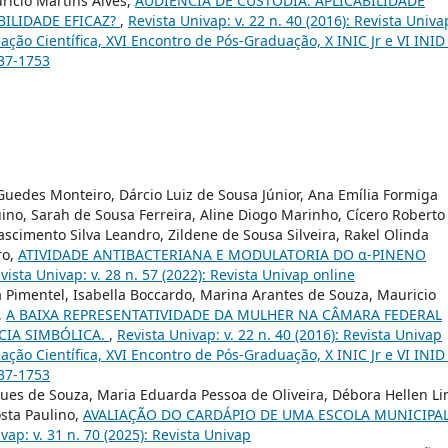
ricio Martins Alves,
AUDIÊNCIA DE CUSTÓDIA: APLICABILIDADE
BILIDADE EFICAZ?
,
Revista Univap: v. 22 n. 40 (2016): Revista Univa
iação Científica, XVI Encontro de Pós-Graduação, X INIC Jr e VI INID
237-1753
Guedes Monteiro, Dárcio Luiz de Sousa Júnior, Ana Emília Formiga
no, Sarah de Sousa Ferreira, Aline Diogo Marinho, Cícero Roberto
scimento Silva Leandro, Zildene de Sousa Silveira, Rakel Olinda
ro,
ATIVIDADE ANTIBACTERIANA E MODULATORIA DO α-PINENO
vista Univap: v. 28 n. 57 (2022): Revista Univap online
 Pimentel, Isabella Boccardo, Marina Arantes de Souza, Mauricio
,
A BAIXA REPRESENTATIVIDADE DA MULHER NA CÂMARA FEDERAL
CIA SIMBÓLICA.
,
Revista Univap: v. 22 n. 40 (2016): Revista Univap
iação Científica, XVI Encontro de Pós-Graduação, X INIC Jr e VI INID
237-1753
gues de Souza, Maria Eduarda Pessoa de Oliveira, Débora Hellen L
osta Paulino,
AVALIAÇÃO DO CARDÁPIO DE UMA ESCOLA MUNICIPA
vap: v. 31 n. 70 (2025): Revista Univap