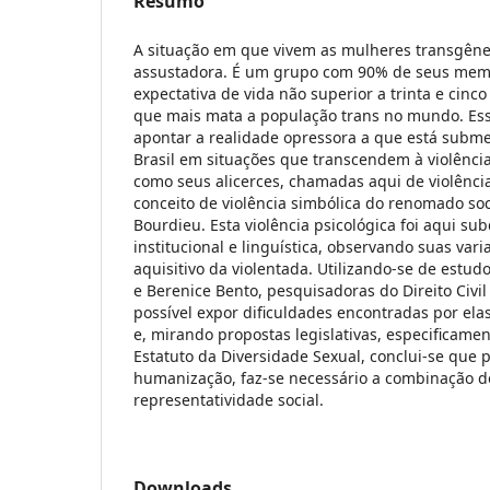
Resumo
A situação em que vivem as mulheres transgêner
assustadora. É um grupo com 90% de seus memb
expectativa de vida não superior a trinta e cinc
que mais mata a população trans no mundo. Esse
apontar a realidade opressora a que está subme
Brasil em situações que transcendem à violênci
como seus alicerces, chamadas aqui de violênci
conceito de violência simbólica do renomado soc
Bourdieu. Esta violência psicológica foi aqui sub
institucional e linguística, observando suas var
aquisitivo da violentada. Utilizando-se de estud
e Berenice Bento, pesquisadoras do Direito Civil 
possível expor dificuldades encontradas por elas 
e, mirando propostas legislativas, especificamen
Estatuto da Diversidade Sexual, conclui-se que 
humanização, faz-se necessário a combinação do
representatividade social.
Downloads