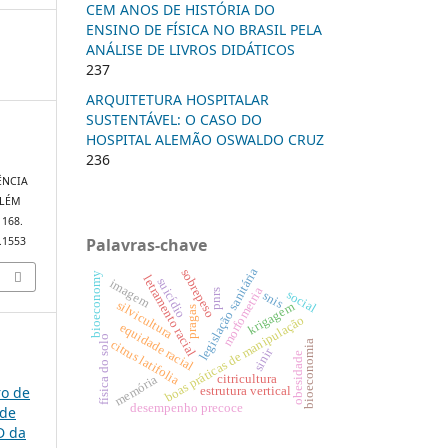
CEM ANOS DE HISTÓRIA DO
ENSINO DE FÍSICA NO BRASIL PELA
ANÁLISE DE LIVROS DIDÁTICOS
237
ARQUITETURA HOSPITALAR
SUSTENTÁVEL: O CASO DO
HOSPITAL ALEMÃO OSWALDO CRUZ
236
LÊNCIA
ALÉM
, 168.
Palavras-chave
0.1553
legislação sanitária
sobrepeso
bioeconomy
letramento racial
suicídio
imagem
morfometria
pnrs
social
snis
silvicultura
krigagem
pragas
boas práticas de manipulação
equidade racial
física do solo
citrus latifolia
bioeconomia
sinir
obesidade
citricultura
memória
ro de
estrutura vertical
desempenho precoce
 de
D da