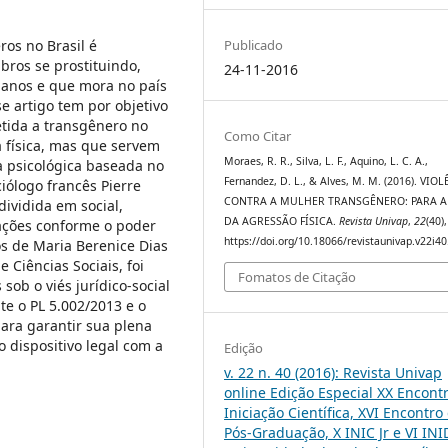
os no Brasil é
Publicado
ros se prostituindo,
24-11-2016
o anos e que mora no país
 artigo tem por objetivo
tida a transgênero no
Como Citar
a física, mas que servem
Moraes, R. R., Silva, L. F., Aquino, L. C. A.,
a psicológica baseada no
Fernandez, D. L., & Alves, M. M. (2016). VIO
iólogo francês Pierre
CONTRA A MULHER TRANSGÊNERO: PARA 
dividida em social,
DA AGRESSÃO FÍSICA.
Revista Univap
,
22
(40)
iações conforme o poder
https://doi.org/10.18066/revistaunivap.v22i4
os de Maria Berenice Dias
e Ciências Sociais, foi
Fomatos de Citação
sob o viés jurídico-social
te o PL 5.002/2013 e o
para garantir sua plena
 dispositivo legal com a
Edição
v. 22 n. 40 (2016): Revista Univap
online Edição Especial XX Encont
Iniciação Científica, XVI Encontro
Pós-Graduação, X INIC Jr e VI INI