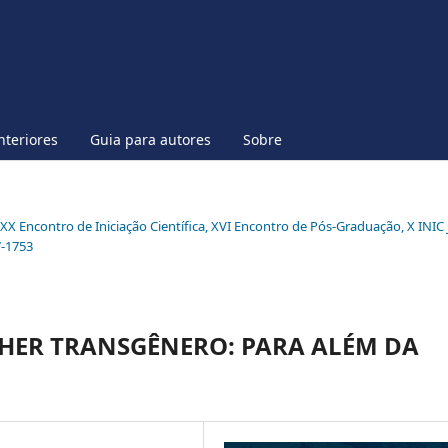
nteriores
Guia para autores
Sobre
l XX Encontro de Iniciação Científica, XVI Encontro de Pós-Graduação, X INIC 
7-1753
HER TRANSGÊNERO: PARA ALÉM DA