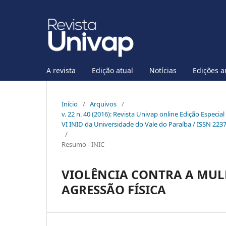
A revista
Edição atual
Notícias
Edições a
Início
/
Arquivos
/
v. 22 n. 40 (2016): Revista Univap online Edição Especia
VI INID da Universidade do Vale do Paraíba / ISSN 223
/
Resumo - INIC
VIOLÊNCIA CONTRA A MUL
AGRESSÃO FÍSICA