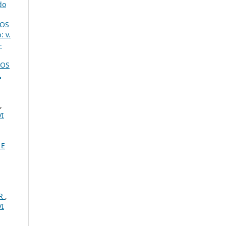
do
NOS
: v.
-
GOS
L
,
VI
 E
ER
,
VI