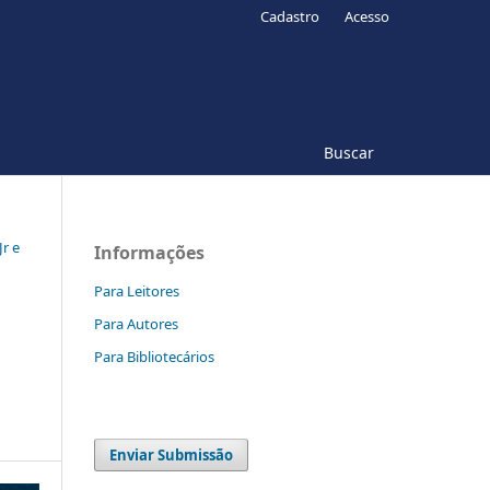
Cadastro
Acesso
Buscar
Jr e
Informações
Para Leitores
Para Autores
Para Bibliotecários
Enviar Submissão