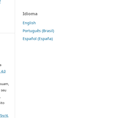
/
Idioma
English
Português (Brasil)
Español (España)
a
 4.0
ibuam,
 seu
,
ito
/by/4.