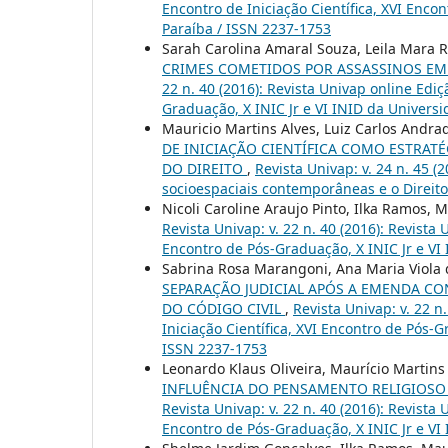
Encontro de Iniciação Científica, XVI Enco
Paraíba / ISSN 2237-1753
Sarah Carolina Amaral Souza, Leila Mara R
CRIMES COMETIDOS POR ASSASSINOS EM 
22 n. 40 (2016): Revista Univap online Ediç
Graduação, X INIC Jr e VI INID da Univers
Mauricio Martins Alves, Luiz Carlos Andr
DE INICIAÇÃO CIENTÍFICA COMO ESTRATÉ
DO DIREITO
,
Revista Univap: v. 24 n. 45 
socioespaciais contemporâneas e o Direito
Nicoli Caroline Araujo Pinto, Ilka Ramos, 
Revista Univap: v. 22 n. 40 (2016): Revista
Encontro de Pós-Graduação, X INIC Jr e VI
Sabrina Rosa Marangoni, Ana Maria Viola 
SEPARAÇÃO JUDICIAL APÓS A EMENDA CON
DO CÓDIGO CIVIL
,
Revista Univap: v. 22 n
Iniciação Científica, XVI Encontro de Pós-
ISSN 2237-1753
Leonardo Klaus Oliveira, Maurício Martins
INFLUÊNCIA DO PENSAMENTO RELIGIOSO
Revista Univap: v. 22 n. 40 (2016): Revista
Encontro de Pós-Graduação, X INIC Jr e VI