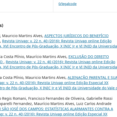
0/legalcode
s)
r, Mauricio Martins Alves,
ASPECTOS JURÍDICOS DO BENEFÍCIO
,
Revista Univap: v. 22 n. 40 (2016): Revista Univap online Edição
ca, XVI Encontro de Pós-Graduação, X INIC Jr e VI INID da Universid
a Costa Plínio, Maurício Martins Alves,
EXCLUSÃO DO DIREITO
ÃO
,
Revista Univap: v. 22 n. 40 (2016): Revista Univap online Edição
ca, XVI Encontro de Pós-Graduação, X INIC Jr e VI INID da Universid
a Costa Plínio, Mauricio Martins Alves,
ALIENAÇÃO PARENTAL E SU
ap: v. 22 n. 40 (2016): Revista Univap online Edição Especial XX
ntro de Pós-Graduação, X INIC Jr e VI INID da Universidade do Vale 
o Regis Romani, Francisco Fernandes de Oliveira, Gabrielle Rossi
ipparelli Fernandez, Maurício Martins Alves, Luiz Carlos Andrade
 SÃO JOSÉ DOS CAMPOS: ESTATÍSTICAS ALARMANTES CONTRA A
p: v. 22 n. 40 (2016): Revista Univap online Edição Especial XX