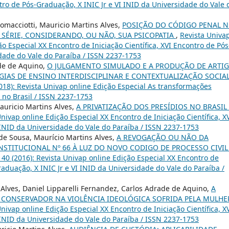
ntro de Pós-Graduação, X INIC Jr e VI INID da Universidade do Vale 
omacciotti, Mauricio Martins Alves,
POSIÇÃO DO CÓDIGO PENAL 
SÉRIE, CONSIDERANDO, OU NÃO, SUA PSICOPATIA
,
Revista Univap
ão Especial XX Encontro de Iniciação Científica, XVI Encontro de Pós
idade do Vale do Paraíba / ISSN 2237-1753
ade de Aquino,
O JULGAMENTO SIMULADO E A PRODUÇÃO DE ARTI
GIAS DE ENSINO INTERDISCIPLINAR E CONTEXTUALIZAÇÃO SOCIA
(2018): Revista Univap online Edição Especial As transformações
 no Brasil / ISSN 2237-1753
Mauricio Martins Alves,
A PRIVATIZAÇÃO DOS PRESÍDIOS NO BRASIL
 Univap online Edição Especial XX Encontro de Iniciação Científica, X
 INID da Universidade do Vale do Paraíba / ISSN 2237-1753
de Sousa, Maurício Martins Alves,
A REVOGAÇÃO OU NÃO DA
STITUCIONAL Nº 66 À LUZ DO NOVO CODIGO DE PROCESSO CIVIL
. 40 (2016): Revista Univap online Edição Especial XX Encontro de
Graduação, X INIC Jr e VI INID da Universidade do Vale do Paraíba /
 Alves, Daniel Lipparelli Fernandez, Carlos Adrade de Aquino,
A
 CONSERVADOR NA VIOLÊNCIA IDEOLÓGICA SOFRIDA PELA MULH
 Univap online Edição Especial XX Encontro de Iniciação Científica, X
 INID da Universidade do Vale do Paraíba / ISSN 2237-1753