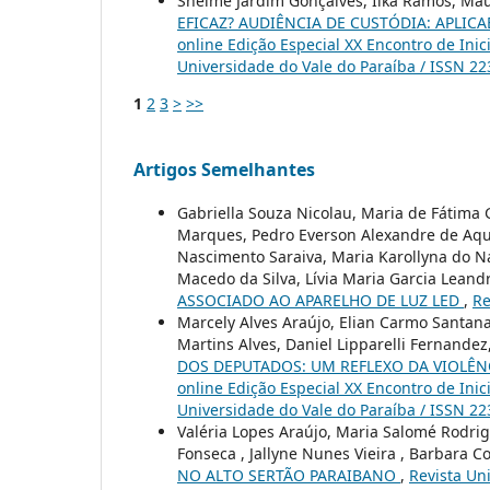
Shelme Jardim Gonçalves, Ilka Ramos, Mau
EFICAZ? AUDIÊNCIA DE CUSTÓDIA: APLICA
online Edição Especial XX Encontro de Inic
Universidade do Vale do Paraíba / ISSN 2
1
2
3
>
>>
Artigos Semelhantes
Gabriella Souza Nicolau, Maria de Fátima 
Marques, Pedro Everson Alexandre de Aqui
Nascimento Saraiva, Maria Karollyna do Na
Macedo da Silva, Lívia Maria Garcia Leand
ASSOCIADO AO APARELHO DE LUZ LED
,
Re
Marcely Alves Araújo, Elian Carmo Santana
Martins Alves, Daniel Lipparelli Fernandez
DOS DEPUTADOS: UM REFLEXO DA VIOLÊN
online Edição Especial XX Encontro de Inic
Universidade do Vale do Paraíba / ISSN 2
Valéria Lopes Araújo, Maria Salomé Rodri
Fonseca , Jallyne Nunes Vieira , Barbara C
NO ALTO SERTÃO PARAIBANO
,
Revista Uni