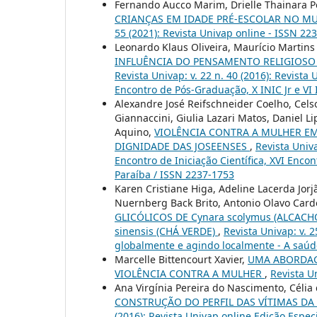
Fernando Aucco Marim, Drielle Thainara P
CRIANÇAS EM IDADE PRÉ-ESCOLAR NO MU
55 (2021): Revista Univap online - ISSN 22
Leonardo Klaus Oliveira, Maurício Martins
INFLUÊNCIA DO PENSAMENTO RELIGIOSO
Revista Univap: v. 22 n. 40 (2016): Revista
Encontro de Pós-Graduação, X INIC Jr e VI
Alexandre José Reifschneider Coelho, Cels
Giannaccini, Giulia Lazari Matos, Daniel L
Aquino,
VIOLÊNCIA CONTRA A MULHER EM
DIGNIDADE DAS JOSEENSES
,
Revista Univa
Encontro de Iniciação Científica, XVI Enco
Paraíba / ISSN 2237-1753
Karen Cristiane Higa, Adeline Lacerda Jorjã
Nuernberg Back Brito, Antonio Olavo Cardo
GLICÓLICOS DE Cynara scolymus (ALCACH
sinensis (CHÁ VERDE)
,
Revista Univap: v. 
globalmente e agindo localmente - A saú
Marcelle Bittencourt Xavier,
UMA ABORDAG
VIOLÊNCIA CONTRA A MULHER
,
Revista U
Ana Virgínia Pereira do Nascimento, Célia
CONSTRUÇÃO DO PERFIL DAS VÍTIMAS D
(2016): Revista Univap online Edição Espec