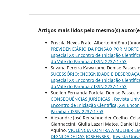
Artigos mais lidos pelo mesmo(s) autor(e
Priscila Neves Frate, Alberto Antônio Júnio
PREVIDENCIÁRIO DA PENSÃO POR MORTE
Especial XX Encontro de Iniciação Científi
do Vale do Paraíba / ISSN 2237-1753
Silvana Pereira Kawakami, Denise Passos d
SUCESSÓRIO: INDIGNIDADE E DESERDAÇ
Especial XX Encontro de Iniciação Científi
do Vale do Paraíba / ISSN 2237-1753
Suellen Fernanda Portela, Denise Passos d
CONSEQUÊNCIAS JURÍDICAS
,
Revista Univ
Encontro de Iniciação Científica, XVI Enco
Paraíba / ISSN 2237-1753
Alexandre José Reifschneider Coelho, Cels
Giannaccini, Giulia Lazari Matos, Daniel L
Aquino,
VIOLÊNCIA CONTRA A MULHER EM
DIGNIDADE DAS JOSEENSES
,
Revista Univa