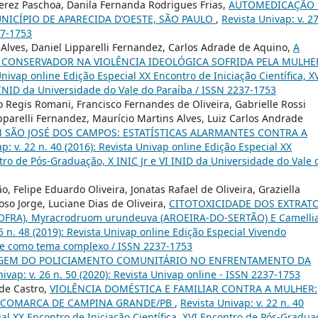
erez Paschoa, Danila Fernanda Rodrigues Frias,
AUTOMEDICAÇÃO
NICÍPIO DE APARECIDA D’OESTE, SÃO PAULO
,
Revista Univap: v. 27
37-1753
 Alves, Daniel Lipparelli Fernandez, Carlos Adrade de Aquino,
A
 CONSERVADOR NA VIOLÊNCIA IDEOLÓGICA SOFRIDA PELA MULH
 Univap online Edição Especial XX Encontro de Iniciação Científica, X
 INID da Universidade do Vale do Paraíba / ISSN 2237-1753
o Regis Romani, Francisco Fernandes de Oliveira, Gabrielle Rossi
ipparelli Fernandez, Maurício Martins Alves, Luiz Carlos Andrade
 SÃO JOSÉ DOS CAMPOS: ESTATÍSTICAS ALARMANTES CONTRA A
p: v. 22 n. 40 (2016): Revista Univap online Edição Especial XX
ntro de Pós-Graduação, X INIC Jr e VI INID da Universidade do Vale 
o, Felipe Eduardo Oliveira, Jonatas Rafael de Oliveira, Graziella
so Jorge, Luciane Dias de Oliveira,
CITOTOXICIDADE DOS EXTRAT
OFRA), Myracrodruom urundeuva (AROEIRA-DO-SERTÃO) E Camelli
25 n. 48 (2019): Revista Univap online Edição Especial Vivendo
de como tema complexo / ISSN 2237-1753
EM DO POLICIAMENTO COMUNITÁRIO NO ENFRENTAMENTO DA
nivap: v. 26 n. 50 (2020): Revista Univap online - ISSN 2237-1753
 de Castro,
VIOLÊNCIA DOMÉSTICA E FAMILIAR CONTRA A MULHER:
A COMARCA DE CAMPINA GRANDE/PB
,
Revista Univap: v. 22 n. 40
ial XX Encontro de Iniciação Científica, XVI Encontro de Pós-Gradua