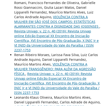
Romani, Francisco Fernandes de Oliveira, Gabrielle
Rossi Giannaccini, Giulia Lazari Matos, Daniel
Lipparelli Fernandez, Maurício Martins Alves, Luiz
Carlos Andrade Aquino,
VIOLÊNCIA CONTRA A
MULHER EM SÃO JOSÉ DOS CAMPOS: ESTATÍSTICAS
ALARMANTES CONTRA A DIGNIDADE DAS JOSEENSES
,
Revista Univap: v. 22 n. 40 (2016): Revista Univap
online Edição Especial XX Encontro de Iniciação
Científica, XVI Encontro de Pós-Graduação, X INIC Jr e
VI INID da Universidade do Vale do Paraíba / ISSN
2237-1753
Renan Ribeiro Moraes, Larissa Fava Silva, Luiz Carlos
Andrade Aquino, Daniel Lipparelli Fernandez,
Maurício Martins Alves,
VIOLÊNCIA CONTRA A
MULHER TRANSGÊNERO: PARA ALÉM DA AGRESSÃO
FÍSICA
,
Revista Univap: v. 22 n. 40 (2016): Revista
Univap online Edição Especial XX Encontro de
Iniciação Científica, XVI Encontro de Pós-Graduação, X
INIC Jr e VI INID da Universidade do Vale do Paraíba /
ISSN 2237-1753
Leonardo Klaus Oliveira, Maurício Martins Alves,
Daniel Lipparelli Fernandez, Carlos Adrade de Aquino,