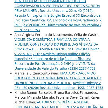
A INFLUÊNCIA DO PENSAMENTO RELIGIOSO
CONSERVADOR NA VIOLÊNCIA IDEOLÓGICA SOFRIDA
PELA MULHER
,
Revista Univap: v. 22 n. 40 (2016):
Revista Univap online Edição Especial XX Encontro de
Iniciação Científica, XVI Encontro de Pós-Graduação, X
INIC Jr e VI INID da Universidade do Vale do Paraíba /
ISSN 2237-1753
Ana Virgínia Pereira do Nascimento, Célia de Castro,
VIOLÊNCIA DOMÉSTICA E FAMILIAR CONTRA A
MULHER: CONSTRUÇÃO DO PERFIL DAS VÍTIMAS DA
COMARCA DE CAMPINA GRANDE/PB
,
Revista Univap:
v. 22 n. 40 (2016): Revista Univap online Edição
Especial XX Encontro de Iniciação Científica, XVI
Encontro de Pós-Graduação, X INIC Jr e VI INID da
Universidade do Vale do Paraíba / ISSN 2237-1753
Marcelle Bittencourt Xavier,
UMA ABORDAGEM DO
POLICIAMENTO COMUNITÁRIO NO ENFRENTAMENTO
DA VIOLÊNCIA CONTRA A MULHER
,
Revista Univap: v.
26 n. 50 (2020): Revista Univap online - ISSN 2237-1753
Klindia Ramos Barcelos, Bruna Barcelos Fernandes,
Maicon Miranda Marvila, Fabiana Davel Canal, Karen
Michel Esber,
AUTORES DE VIOLÊNCIA SEXUAL
CONTRA CRIANÇAS E ADOLESCENTES: A IMPORTÂNCIA