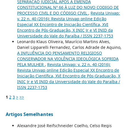
SEPARAÇÃO JUDICIAL APÓS A EMENDA
CONSTITUCIONAL Nº 66 À LUZ DO NOVO CODIGO DE
PROCESSO CIVIL E DO CÓDIGO CIVIL
,
Revista Univap:
v. 22 n. 40 (2016): Revista Univap online Edição
Especial XX Encontro de Iniciação Científica, XVI
Encontro de Pós-Graduação, X INIC Jr e VI INID da
Universidade do Vale do Paraíba / ISSN 2237-1753
Leonardo Klaus Oliveira, Maurício Martins Alves,
Daniel Lipparelli Fernandez, Carlos Adrade de Aquino,
A INFLUÊNCIA DO PENSAMENTO RELIGIOSO
CONSERVADOR NA VIOLÊNCIA IDEOLÓGICA SOFRIDA
PELA MULHER
,
Revista Univap: v. 22 n. 40 (2016):
Revista Univap online Edição Especial XX Encontro de
Iniciação Científica, XVI Encontro de Pós-Graduação, X
INIC Jr e VI INID da Universidade do Vale do Paraíba /
ISSN 2237-1753
1
2
3
>
>>
Artigos Semelhantes
Alexandre José Reifschneider Coelho, Celso Regis