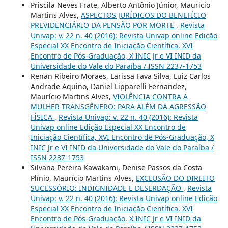
Priscila Neves Frate, Alberto Antônio Júnior, Mauricio
Martins Alves,
ASPECTOS JURÍDICOS DO BENEFÍCIO
PREVIDENCIÁRIO DA PENSÃO POR MORTE
,
Revista
Univap: v. 22 n. 40 (2016): Revista Univap online Edição
Especial XX Encontro de Iniciação Científica, XVI
Encontro de Pós-Graduação, X INIC Jr e VI INID da
Universidade do Vale do Paraíba / ISSN 2237-1753
Renan Ribeiro Moraes, Larissa Fava Silva, Luiz Carlos
Andrade Aquino, Daniel Lipparelli Fernandez,
Maurício Martins Alves,
VIOLÊNCIA CONTRA A
MULHER TRANSGÊNERO: PARA ALÉM DA AGRESSÃO
FÍSICA
,
Revista Univap: v. 22 n. 40 (2016): Revista
Univap online Edição Especial XX Encontro de
Iniciação Científica, XVI Encontro de Pós-Graduação, X
INIC Jr e VI INID da Universidade do Vale do Paraíba /
ISSN 2237-1753
Silvana Pereira Kawakami, Denise Passos da Costa
Plínio, Maurício Martins Alves,
EXCLUSÃO DO DIREITO
SUCESSÓRIO: INDIGNIDADE E DESERDAÇÃO
,
Revista
Univap: v. 22 n. 40 (2016): Revista Univap online Edição
Especial XX Encontro de Iniciação Científica, XVI
Encontro de Pós-Graduação, X INIC Jr e VI INID da