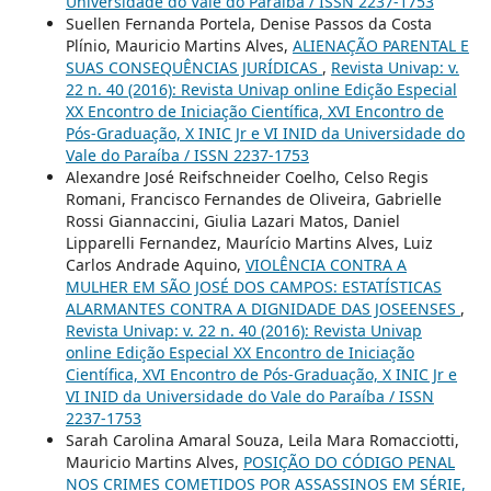
Universidade do Vale do Paraíba / ISSN 2237-1753
Suellen Fernanda Portela, Denise Passos da Costa
Plínio, Mauricio Martins Alves,
ALIENAÇÃO PARENTAL E
SUAS CONSEQUÊNCIAS JURÍDICAS
,
Revista Univap: v.
22 n. 40 (2016): Revista Univap online Edição Especial
XX Encontro de Iniciação Científica, XVI Encontro de
Pós-Graduação, X INIC Jr e VI INID da Universidade do
Vale do Paraíba / ISSN 2237-1753
Alexandre José Reifschneider Coelho, Celso Regis
Romani, Francisco Fernandes de Oliveira, Gabrielle
Rossi Giannaccini, Giulia Lazari Matos, Daniel
Lipparelli Fernandez, Maurício Martins Alves, Luiz
Carlos Andrade Aquino,
VIOLÊNCIA CONTRA A
MULHER EM SÃO JOSÉ DOS CAMPOS: ESTATÍSTICAS
ALARMANTES CONTRA A DIGNIDADE DAS JOSEENSES
,
Revista Univap: v. 22 n. 40 (2016): Revista Univap
online Edição Especial XX Encontro de Iniciação
Científica, XVI Encontro de Pós-Graduação, X INIC Jr e
VI INID da Universidade do Vale do Paraíba / ISSN
2237-1753
Sarah Carolina Amaral Souza, Leila Mara Romacciotti,
Mauricio Martins Alves,
POSIÇÃO DO CÓDIGO PENAL
NOS CRIMES COMETIDOS POR ASSASSINOS EM SÉRIE,