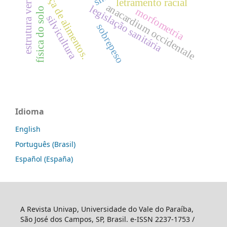
segurança de alimentos.
estrutura vertical
letramento racial
anacardium occidentale
legislação sanitária
física do solo
morfometria
silvicultura
sobrepeso
Idioma
English
Português (Brasil)
Español (España)
A Revista Univap, Universidade do Vale do Paraíba,
São José dos Campos, SP, Brasil. e-ISSN 2237-1753 /