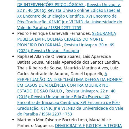
DE INTERVENÇÕES PSICOLÓGICAS
,
Revista Univap: v.
22 n. 40 (2016): Revista Univap online Edição Especial
XX Encontro de Iniciação Científica, XVI Encontro de
Pós-Graduação, X INIC Jr e VI INID da Universidade do
Vale do Paraíba / ISSN 2237-1753
Pedro Henrique Carnevalli Fernandes,
SEGURANÇA
PÚBLICA EM PEQUENAS CIDADES DO NORTE
PIONEIRO DO PARANÁ
,
Revista Univap: v. 30 n. 69
(2024): Revista Univap - Sinapeq
Raphael Allan de Oliveira Soares, Laís Aparecida
Batista Sousa, Micaela Aparecida dos Santos Landim,
Thais Ribeiro de Sousa, Maurício Martins Alves, Luiz
Carlos Andrade de Aquino, Daniel Lipparelli,
A
PERPETUAÇÃO DA TESE “LEGÍTIMA DEFESA DA HONRA”
EM CASOS DE VIOLÊNCIA CONTRA MULHER NO
ESTADO DE SÃO PAULO
,
Revista Univap: v. 22 n. 40
(2016): Revista Univap online Edição Especial XX
Encontro de Iniciação Científica, XVI Encontro de Pós-
Graduação, X INIC Jr e VI INID da Universidade do Vale
do Paraíba / ISSN 2237-1753
Martonio Mont'alverne Barreto Lima, Maria Alice
Pinheiro Nogueira,
DEMOCRACIA E JUSTIÇA: A TEORIA