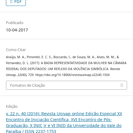
PDF
Publicado
10-04-2017
Como Citar
Araújo, M. A., Pimentel, E. C. S., Boccardo, I., de Souza, M. A., Alves, M. M., &
Fernandez, D. L. (2017). A BAIXA REPRESENTATIVIDADE DA MULHER NA CÂMARA
FEDERAL DOS DEPUTADOS: UM REFLEXO DA VIOLÊNCIA SIMBÓLICA.
Revista
Univap
,
22
(40), 729. https://doi.org/10.18066/revistaunivap.v22i40.1504
Fomatos de Citação
Edição
v. 22 n. 40 (2016): Revista Univap online Edição Especial XX
Encontro de Iniciação Científica, XVI Encontro de Pós-
Graduação, X INIC Jr e VI INID da Universidade do Vale do
Paraíba / ISSN 2237-1753