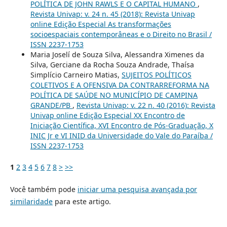
POLÍTICA DE JOHN RAWLS E O CAPITAL HUMANO
,
Revista Univap: v. 24 n. 45 (2018): Revista Univap
online Edição Especial As transformações
socioespaciais contemporâneas e o Direito no Brasil /
ISSN 2237-1753
Maria Joselí de Souza Silva, Alessandra Ximenes da
Silva, Gerciane da Rocha Souza Andrade, Thaísa
Simplício Carneiro Matias,
SUJEITOS POLÍTICOS
COLETIVOS E A OFENSIVA DA CONTRARREFORMA NA
POLÍTICA DE SAÚDE NO MUNICÍPIO DE CAMPINA
GRANDE/PB
,
Revista Univap: v. 22 n. 40 (2016): Revista
Univap online Edição Especial XX Encontro de
Iniciação Científica, XVI Encontro de Pós-Graduação, X
INIC Jr e VI INID da Universidade do Vale do Paraíba /
ISSN 2237-1753
1
2
3
4
5
6
7
8
>
>>
Você também pode
iniciar uma pesquisa avançada por
similaridade
para este artigo.