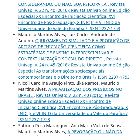
CONSIDERANDO, OU NÃO, SUA PSICOPATIA
,
Revista
Univap: v. 22 n. 40 (2016): Revista Univap online Edição
Especial XX Encontro de Iniciação Científica, XVI
Encontro de Pós-Graduação, X INIC Jr e VI INID da
Universidade do Vale do Paraíba / ISSN 2237-1753
Mauricio Martins Alves, Luiz Carlos Andrade de
Aquino,
O JULGAMENTO SIMULADO E A PRODUÇÃO DE
ARTIGOS DE INICIAÇÃO CIENTÍFICA COMO
ESTRATÉGIAS DE ENSINO INTERDISCIPLINAR E
CONTEXTUALIZAÇÃO SOCIAL DO DIREITO
,
Revista
Univap: v. 24 n. 45 (2018): Revista Univap online Edição
Especial As transformações socioespaciais
contemporâneas e o Direito no Brasil / ISSN 2237-1753
Nicoli Caroline Araujo Pinto, Ilka Ramos, Mauricio
Martins Alves,
A PRIVATIZAÇÃO DOS PRESÍDIOS NO
BRASIL
,
Revista Univap: v. 22 n. 40 (2016): Revista
Univap online Edição Especial XX Encontro de
Iniciação Científica, XVI Encontro de Pós-Graduação, X
INIC Jr e VI INID da Universidade do Vale do Paraíba /
ISSN 2237-1753
Sabrina Rosa Marangoni, Ana Maria Viola de Sousa,
Maurício Martins Alves,
A REVOGAÇÃO OU NÃO DA