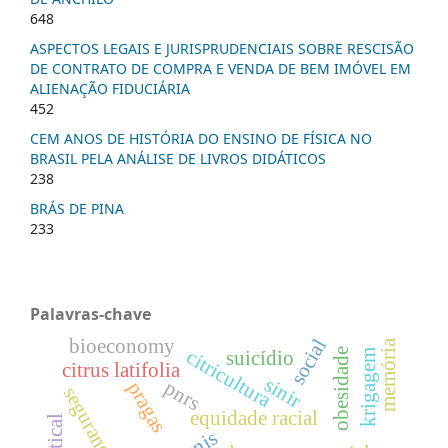
648
ASPECTOS LEGAIS E JURISPRUDENCIAIS SOBRE RESCISÃO
DE CONTRATO DE COMPRA E VENDA DE BEM IMÓVEL EM
ALIENAÇÃO FIDUCIÁRIA
452
CEM ANOS DE HISTÓRIA DO ENSINO DE FÍSICA NO
BRASIL PELA ANÁLISE DE LIVROS DIDÁTICOS
238
BRÁS DE PINA
233
Palavras-chave
social
bioeconomy
memória
citricultura
obesidade
krigagem
suicídio
citrus latifolia
sinir
pnrs
pragas
equidade racial
snis