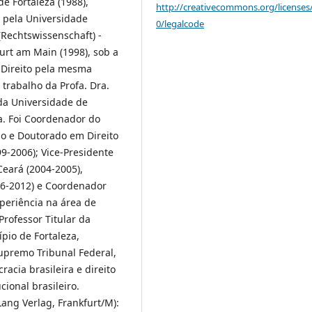
e Fortaleza (1988),
http://creativecommons.org/licenses
) pela Universidade
0/legalcode
(Rechtswissenschaft) -
urt am Main (1998), sob a
m Direito pela mesma
 trabalho da Profa. Dra.
da Universidade de
a. Foi Coordenador do
o e Doutorado em Direito
9-2006); Vice-Presidente
eará (2004-2005),
06-2012) e Coordenador
periência na área de
Professor Titular da
pio de Fortaleza,
upremo Tribunal Federal,
racia brasileira e direito
cional brasileiro.
ang Verlag, Frankfurt/M):