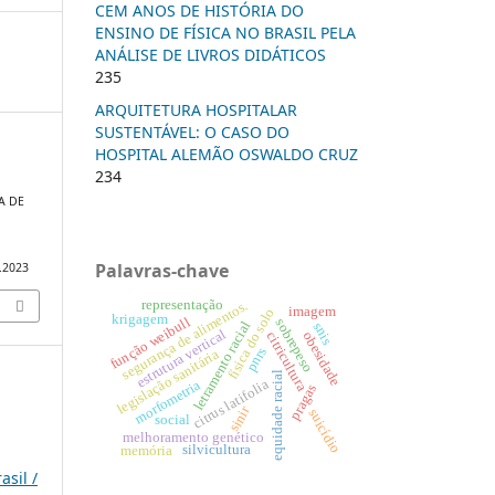
CEM ANOS DE HISTÓRIA DO
ENSINO DE FÍSICA NO BRASIL PELA
ANÁLISE DE LIVROS DIDÁTICOS
235
ARQUITETURA HOSPITALAR
SUSTENTÁVEL: O CASO DO
HOSPITAL ALEMÃO OSWALDO CRUZ
234
A DE
Palavras-chave
5.2023
representação
segurança de alimentos.
imagem
física do solo
krigagem
função weibull
sobrepeso
letramento racial
snis
estrutura vertical
obesidade
citricultura
pnrs
legislação sanitária
equidade racial
citrus latifolia
morfometria
pragas
sinir
suicídio
social
melhoramento genético
silvicultura
memória
asil /