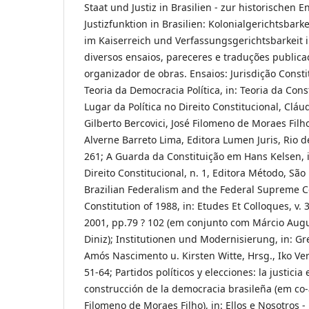
Staat und Justiz in Brasilien - zur historischen 
Justizfunktion in Brasilien: Kolonialgerichtsbarke
im Kaiserreich und Verfassungsgerichtsbarkeit i
diversos ensaios, pareceres e traduções public
organizador de obras. Ensaios: Jurisdição Const
Teoria da Democracia Política, in: Teoria da Cons
Lugar da Política no Direito Constitucional, Cláu
Gilberto Bercovici, José Filomeno de Moraes Fil
Alverne Barreto Lima, Editora Lumen Juris, Rio de
261; A Guarda da Constituição em Hans Kelsen, in
Direito Constitucional, n. 1, Editora Método, São
Brazilian Federalism and the Federal Supreme C
Constitution of 1988, in: Etudes Et Colloques, v
2001, pp.79 ? 102 (em conjunto com Márcio Aug
Diniz); Institutionen und Modernisierung, in: 
Amós Nascimento u. Kirsten Witte, Hrsg., Iko Ver
51-64; Partidos políticos y elecciones: la justicia 
construcción de la democracia brasileña (em co-
Filomeno de Moraes Filho), in: Ellos e Nosotros 