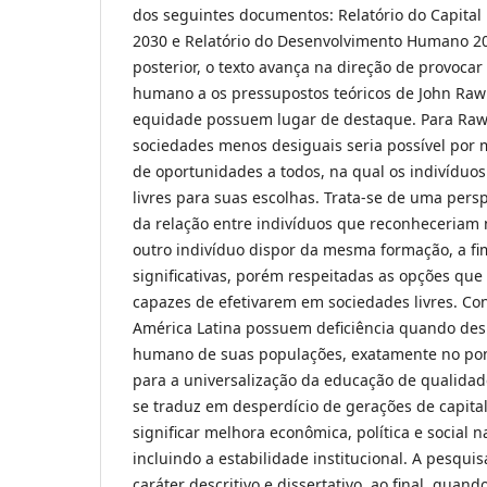
dos seguintes documentos: Relatório do Capita
2030 e Relatório do Desenvolvimento Humano 
posterior, o texto avança na direção de provocar 
humano a os pressupostos teóricos de John Rawl
equidade possuem lugar de destaque. Para Rawl
sociedades menos desiguais seria possível por m
de oportunidades a todos, na qual os indivíduo
livres para suas escolhas. Trata-se de uma pers
da relação entre indivíduos que reconheceriam
outro indivíduo dispor da mesma formação, a fim
significativas, porém respeitadas as opções que
capazes de efetivarem em sociedades livres. Con
América Latina possuem deficiência quando des
humano de suas populações, exatamente no po
para a universalização da educação de qualidade
se traduz em desperdício de gerações de capita
significar melhora econômica, política e social 
incluindo a estabilidade institucional. A pesquis
caráter descritivo e dissertativo, ao final, quan