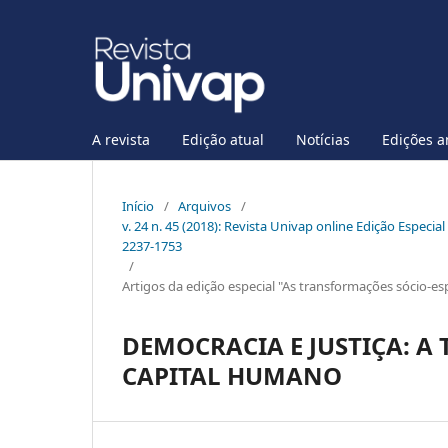
A revista
Edição atual
Notícias
Edições a
Início
/
Arquivos
/
v. 24 n. 45 (2018): Revista Univap online Edição Especi
2237-1753
/
Artigos da edição especial "As transformações sócio-es
DEMOCRACIA E JUSTIÇA: A 
CAPITAL HUMANO