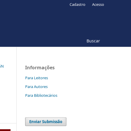
Cadastro
Acesso
Buscar
SSN
Informações
Para Leitores
Para Autores
Para Bibliotecários
Enviar Submissão