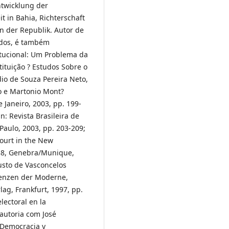
Entwicklung der
it in Bahia, Richterschaft
n der Republik. Autor de
ados, é também
itucional: Um Problema da
tituição ? Estudos Sobre o
dio de Souza Pereira Neto,
ho e Martonio Mont?
 Janeiro, 2003, pp. 199-
: Revista Brasileira de
 Paulo, 2003, pp. 203-209;
ourt in the New
. 38, Genebra/Munique,
usto de Vasconcelos
Grenzen der Moderne,
lag, Frankfurt, 1997, pp.
electoral en la
autoria com José
- Democracia y