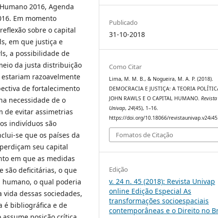
l Humano 2016, Agenda
2016. Em momento
Publicado
reflexão sobre o capital
31-10-2018
s, em que justiça e
s, a possibilidade de
eio da justa distribuição
Como Citar
s estariam razoavelmente
Lima, M. M. B., & Nogueira, M. A. P. (2018).
pectiva de fortalecimento
DEMOCRACIA E JUSTIÇA: A TEORIA POLÍTIC
JOHN RAWLS E O CAPITAL HUMANO.
Revista
 na necessidade de o
Univap
,
24
(45), 1–16.
 de evitar assimetrias
https://doi.org/10.18066/revistaunivap.v24i4
 os indivíduos são
clui-se que os países da
Fomatos de Citação
perdiçam seu capital
nto em que as medidas
Edição
 são deficitárias, o que
v. 24 n. 45 (2018): Revista Univap
l humano, o qual poderia
online Edição Especial As
na vida dessas sociedades,
transformações socioespaciais
a é bibliográfica e de
contemporâneas e o Direito no Br
do assume posição crítica