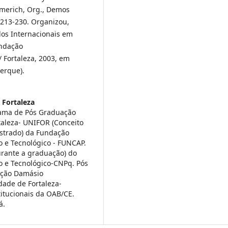
merich, Org., Demos
 213-230. Organizou,
udos Internacionais em
undação
/ Fortaleza, 2003, em
erque).
 Fortaleza
rama de Pós Graduação
taleza- UNIFOR (Conceito
estrado) da Fundação
o e Tecnológico - FUNCAP.
durante a graduação) do
o e Tecnológico-CNPq. Pós
uição Damásio
dade de Fortaleza-
tucionais da OAB/CE.
á.