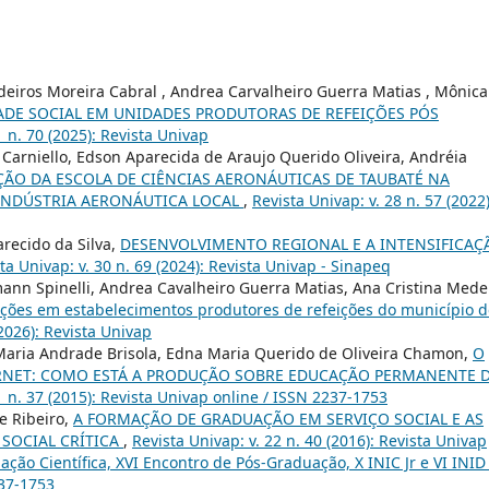
deiros Moreira Cabral , Andrea Carvalheiro Guerra Matias , Mônica
ADE SOCIAL EM UNIDADES PRODUTORAS DE REFEIÇÕES PÓS
1 n. 70 (2025): Revista Univap
 Carniello, Edson Aparecida de Araujo Querido Oliveira, Andréia
ÇÃO DA ESCOLA DE CIÊNCIAS AERONÁUTICAS DE TAUBATÉ NA
INDÚSTRIA AERONÁUTICA LOCAL
,
Revista Univap: v. 28 n. 57 (2022)
arecido da Silva,
DESENVOLVIMENTO REGIONAL E A INTENSIFICAÇ
ta Univap: v. 30 n. 69 (2024): Revista Univap - Sinapeq
nn Spinelli, Andrea Cavalheiro Guerra Matias, Ana Cristina Mede
 ações em estabelecimentos produtores de refeições do município 
(2026): Revista Univap
 Maria Andrade Brisola, Edna Maria Querido de Oliveira Chamon,
O
ERNET: COMO ESTÁ A PRODUÇÃO SOBRE EDUCAÇÃO PERMANENTE 
1 n. 37 (2015): Revista Univap online / ISSN 2237-1753
e Ribeiro,
A FORMAÇÃO DE GRADUAÇÃO EM SERVIÇO SOCIAL E AS
 SOCIAL CRÍTICA
,
Revista Univap: v. 22 n. 40 (2016): Revista Univap
iação Científica, XVI Encontro de Pós-Graduação, X INIC Jr e VI INID
237-1753