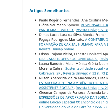
Artigos Semelhantes
Paulo Rogério Fernandes, Ana Cristina Me
Glória Neumann Spinelli,
RESPONSABILID
PANDEMIA COVID-19
,
Revista Univap: v. 3
Dimas Lucas Lara da Silva, Monica Franchi
Fogaça Rodrigues Maricato,
A CONTRIBUI
FORMAÇÃO DE CAPITAL HUMANO PARA A 
Revista Univap online
Edson Trajano Vieira, Ernesto Donizetti Ap
DAS CATÁSTROFES SOCIONATURAIS
,
Revis
Luana Bandeira Maia, Mônica Glória Neuma
Moreira Cabral,
Sustentabilidade social -
Cabreúva, SP
,
Revista Univap: v. 32 n. 73 
Nilsen Aparecida Vieira Marcondes, Elisa
ESTADO DA ARTE NA AMBIÊNCIA DA INT
ASSISTENTE SOCIAL?
,
Revista Univap: v. 2
Cleomar Campos da Fonseca, Amanda Leit
EXPRESSÕES DE APROPRIAÇÃO DA TEORIA
online Edição Especial XX Encontro de Inic
Universidade do Vale do Paraíba / ISSN 2