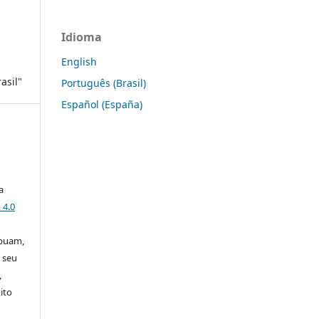
Idioma
English
asil"
Português (Brasil)
Español (España)
a
 4.0
ibuam,
 seu
,
ito