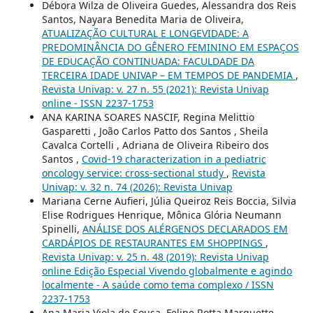
Débora Wilza de Oliveira Guedes, Alessandra dos Reis
Santos, Nayara Benedita Maria de Oliveira,
ATUALIZAÇÃO CULTURAL E LONGEVIDADE: A
PREDOMINÂNCIA DO GÊNERO FEMININO EM ESPAÇOS
DE EDUCAÇÃO CONTINUADA: FACULDADE DA
TERCEIRA IDADE UNIVAP – EM TEMPOS DE PANDEMIA
,
Revista Univap: v. 27 n. 55 (2021): Revista Univap
online - ISSN 2237-1753
ANA KARINA SOARES NASCIF, Regina Melittio
Gasparetti , João Carlos Patto dos Santos , Sheila
Cavalca Cortelli , Adriana de Oliveira Ribeiro dos
Santos ,
Covid-19 characterization in a pediatric
oncology service: cross-sectional study
,
Revista
Univap: v. 32 n. 74 (2026): Revista Univap
Mariana Cerne Aufieri, Júlia Queiroz Reis Boccia, Silvia
Elise Rodrigues Henrique, Mônica Glória Neumann
Spinelli,
ANÁLISE DOS ALÉRGENOS DECLARADOS EM
CARDÁPIOS DE RESTAURANTES EM SHOPPINGS
,
Revista Univap: v. 25 n. 48 (2019): Revista Univap
online Edição Especial Vivendo globalmente e agindo
localmente - A saúde como tema complexo / ISSN
2237-1753
Ana Maria Viola de Sousa, Felipe Rotta Marquette,