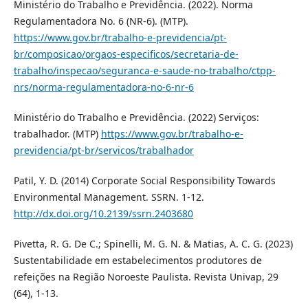
Ministério do Trabalho e Previdência. (2022). Norma
Regulamentadora No. 6 (NR-6). (MTP).
https://www.gov.br/trabalho-e-previdencia/pt-
br/composicao/orgaos-especificos/secretaria-de-
trabalho/inspecao/seguranca-e-saude-no-trabalho/ctpp-
nrs/norma-regulamentadora-no-6-nr-6
Ministério do Trabalho e Previdência. (2022) Serviços:
trabalhador. (MTP)
https://www.gov.br/trabalho-e-
previdencia/pt-br/servicos/trabalhador
Patil, Y. D. (2014) Corporate Social Responsibility Towards
Environmental Management. SSRN. 1-12.
http://dx.doi.org/10.2139/ssrn.2403680
Pivetta, R. G. De C.; Spinelli, M. G. N. & Matias, A. C. G. (2023)
Sustentabilidade em estabelecimentos produtores de
refeições na Região Noroeste Paulista. Revista Univap, 29
(64), 1-13.