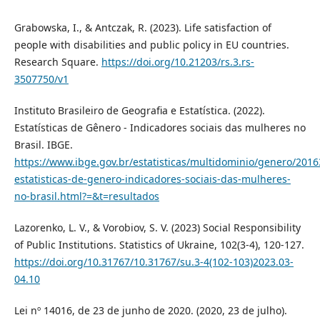
Grabowska, I., & Antczak, R. (2023). Life satisfaction of
people with disabilities and public policy in EU countries.
Research Square.
https://doi.org/10.21203/rs.3.rs-
3507750/v1
Instituto Brasileiro de Geografia e Estatística. (2022).
Estatísticas de Gênero - Indicadores sociais das mulheres no
Brasil. IBGE.
https://www.ibge.gov.br/estatisticas/multidominio/genero/2016
estatisticas-de-genero-indicadores-sociais-das-mulheres-
no-brasil.html?=&t=resultados
Lazorenko, L. V., & Vorobiov, S. V. (2023) Social Responsibility
of Public Institutions. Statistics of Ukraine, 102(3-4), 120-127.
https://doi.org/10.31767/10.31767/su.3-4(102-103)2023.03-
04.10
Lei nº 14016, de 23 de junho de 2020. (2020, 23 de julho).