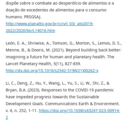
dispõe sobre o combate ao desperdício de alimentos e a
doação de excedentes de alimentos para o consumo
humano. PRSGSAJ.
http://www.planalto.gov.br/ccivil_03/_ato2019-
2022/2020/lei/L14016.htm
León, E. A., Shriwise, A., Tomson, G., Morton, S., Lemos, D. S.,
Menne, B., & Dooris, M. (2021). Beyond building back better:
imagining a future for human and planetary health. The
Lancet Planetary Health, 5(11), 827-839.
http://dx.doi.org/10.1016/s2542-5196(21)00262-x
Li, C., Deng, Z., Hu, Y., Wang, L., Yu, S., Li, W., Shi, Z., &
Bryan, B.A. (2023). Responses to the COVID-19 pandemic
have impeded progress towards the Sustainable
Development Goals. Communications Earth & Environment.
v. 4, n. 252, 1-11.
https://doi.org/10.1038/s43247-023-00914-
2