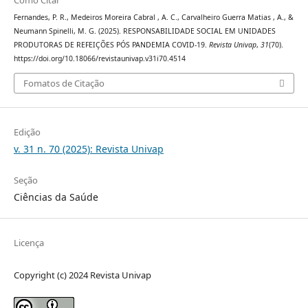
Como Citar
Fernandes, P. R., Medeiros Moreira Cabral , A. C., Carvalheiro Guerra Matias , A., &
Neumann Spinelli, M. G. (2025). RESPONSABILIDADE SOCIAL EM UNIDADES
PRODUTORAS DE REFEIÇÕES PÓS PANDEMIA COVID-19.
Revista Univap
,
31
(70).
https://doi.org/10.18066/revistaunivap.v31i70.4514
Fomatos de Citação
Edição
v. 31 n. 70 (2025): Revista Univap
Seção
Ciências da Saúde
Licença
Copyright (c) 2024 Revista Univap