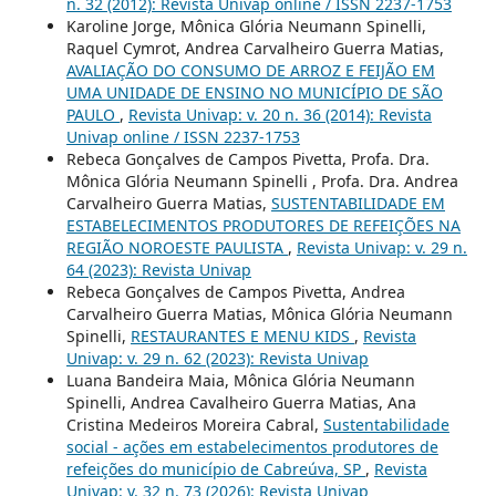
n. 32 (2012): Revista Univap online / ISSN 2237-1753
Karoline Jorge, Mônica Glória Neumann Spinelli,
Raquel Cymrot, Andrea Carvalheiro Guerra Matias,
AVALIAÇÃO DO CONSUMO DE ARROZ E FEIJÃO EM
UMA UNIDADE DE ENSINO NO MUNICÍPIO DE SÃO
PAULO
,
Revista Univap: v. 20 n. 36 (2014): Revista
Univap online / ISSN 2237-1753
Rebeca Gonçalves de Campos Pivetta, Profa. Dra.
Mônica Glória Neumann Spinelli , Profa. Dra. Andrea
Carvalheiro Guerra Matias,
SUSTENTABILIDADE EM
ESTABELECIMENTOS PRODUTORES DE REFEIÇÕES NA
REGIÃO NOROESTE PAULISTA
,
Revista Univap: v. 29 n.
64 (2023): Revista Univap
Rebeca Gonçalves de Campos Pivetta, Andrea
Carvalheiro Guerra Matias, Mônica Glória Neumann
Spinelli,
RESTAURANTES E MENU KIDS
,
Revista
Univap: v. 29 n. 62 (2023): Revista Univap
Luana Bandeira Maia, Mônica Glória Neumann
Spinelli, Andrea Cavalheiro Guerra Matias, Ana
Cristina Medeiros Moreira Cabral,
Sustentabilidade
social - ações em estabelecimentos produtores de
refeições do município de Cabreúva, SP
,
Revista
Univap: v. 32 n. 73 (2026): Revista Univap