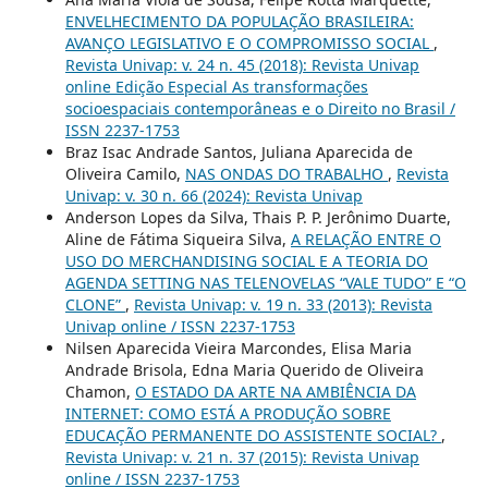
ENVELHECIMENTO DA POPULAÇÃO BRASILEIRA:
AVANÇO LEGISLATIVO E O COMPROMISSO SOCIAL
,
Revista Univap: v. 24 n. 45 (2018): Revista Univap
online Edição Especial As transformações
socioespaciais contemporâneas e o Direito no Brasil /
ISSN 2237-1753
Braz Isac Andrade Santos, Juliana Aparecida de
Oliveira Camilo,
NAS ONDAS DO TRABALHO
,
Revista
Univap: v. 30 n. 66 (2024): Revista Univap
Anderson Lopes da Silva, Thais P. P. Jerônimo Duarte,
Aline de Fátima Siqueira Silva,
A RELAÇÃO ENTRE O
USO DO MERCHANDISING SOCIAL E A TEORIA DO
AGENDA SETTING NAS TELENOVELAS “VALE TUDO” E “O
CLONE”
,
Revista Univap: v. 19 n. 33 (2013): Revista
Univap online / ISSN 2237-1753
Nilsen Aparecida Vieira Marcondes, Elisa Maria
Andrade Brisola, Edna Maria Querido de Oliveira
Chamon,
O ESTADO DA ARTE NA AMBIÊNCIA DA
INTERNET: COMO ESTÁ A PRODUÇÃO SOBRE
EDUCAÇÃO PERMANENTE DO ASSISTENTE SOCIAL?
,
Revista Univap: v. 21 n. 37 (2015): Revista Univap
online / ISSN 2237-1753