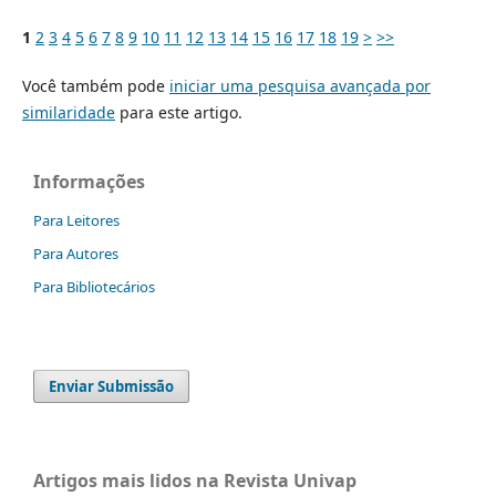
1
2
3
4
5
6
7
8
9
10
11
12
13
14
15
16
17
18
19
>
>>
Você também pode
iniciar uma pesquisa avançada por
similaridade
para este artigo.
Informações
Para Leitores
Para Autores
Para Bibliotecários
Enviar Submissão
Artigos mais lidos na Revista Univap