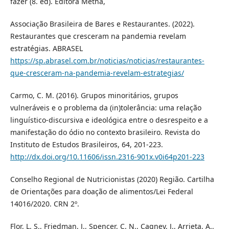
fazer (8. ed). Editora Metha,
Associação Brasileira de Bares e Restaurantes. (2022).
Restaurantes que cresceram na pandemia revelam
estratégias. ABRASEL
https://sp.abrasel.com.br/noticias/noticias/restaurantes-
que-cresceram-na-pandemia-revelam-estrategias/
Carmo, C. M. (2016). Grupos minoritários, grupos
vulneráveis e o problema da (in)tolerância: uma relação
linguístico-discursiva e ideológica entre o desrespeito e a
manifestação do ódio no contexto brasileiro. Revista do
Instituto de Estudos Brasileiros, 64, 201-223.
http://dx.doi.org/10.11606/issn.2316-901x.v0i64p201-223
Conselho Regional de Nutricionistas (2020) Região. Cartilha
de Orientações para doação de alimentos/Lei Federal
14016/2020. CRN 2º.
Flor, L. S., Friedman, J., Spencer, C. N., Cagney, J., Arrieta, A.,