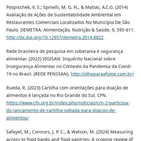
Pospischek, V. S.; Spinelli, M. G. N., & Matias, A.C.G. (2014)
Avaliação de Ações de Sustentabilidade Ambiental em
Restaurantes Comerciais Localizados No Município De São
Paulo. DEMETRA: Alimentação, Nutrição & Saúde, 9, 595-611.
http://dx.doi.org/10.12957/demetra.2014.8822
Rede brasileira de pesquisa em soberania e segurança
alimentar. (2022) VIGISAN: Inquérito Nacional sobre
Insegurança Alimentar no Contexto da Pandemia da Covid-
19 no Brasil. (REDE PENSSAN).
http://olheparaafome.com.br/
Rueda, R. (2023) Cartilha com orientações para doação de
alimentos é lançada no Rio Grande do Sul. CFN.
https://www.cfn.org.br/index.php/noticias/crn-2-participa-
do-lancamento-de-cartilha-voltada-para-doacao-de-
alimentos/
Safayet, M.; Connors, J. P. C., & Watson, M. (2024) Measuring
access to food banks and food pantries: A scoping review of