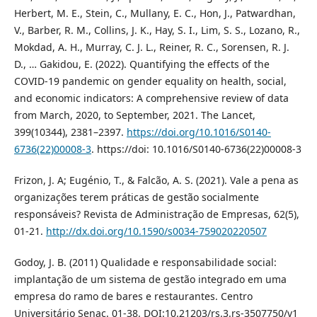
Herbert, M. E., Stein, C., Mullany, E. C., Hon, J., Patwardhan,
V., Barber, R. M., Collins, J. K., Hay, S. I., Lim, S. S., Lozano, R.,
Mokdad, A. H., Murray, C. J. L., Reiner, R. C., Sorensen, R. J.
D., … Gakidou, E. (2022). Quantifying the effects of the
COVID-19 pandemic on gender equality on health, social,
and economic indicators: A comprehensive review of data
from March, 2020, to September, 2021. The Lancet,
399(10344), 2381–2397.
https://doi.org/10.1016/S0140-
6736(22)00008-3
. https://doi: 10.1016/S0140-6736(22)00008-3
Frizon, J. A; Eugénio, T., & Falcão, A. S. (2021). Vale a pena as
organizações terem práticas de gestão socialmente
responsáveis? Revista de Administração de Empresas, 62(5),
01-21.
http://dx.doi.org/10.1590/s0034-759020220507
Godoy, J. B. (2011) Qualidade e responsabilidade social:
implantação de um sistema de gestão integrado em uma
empresa do ramo de bares e restaurantes. Centro
Universitário Senac. 01-38. DOI:10.21203/rs.3.rs-3507750/v1