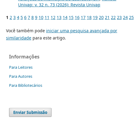
Univap: v. 32 n. 73 (2026): Revista Univap
1
2
3
4
5
6
7
8
9
10
11
12
13
14
15
16
17
18
19
20
21
22
23
24
25
Você também pode
iniciar uma pesquisa avançada por
similaridade
para este artigo.
Informações
Para Leitores
Para Autores
Para Bibliotecários
Enviar Submissão