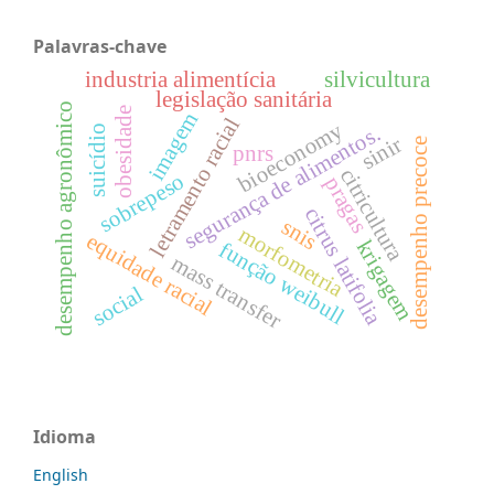
Palavras-chave
industria alimentícia
silvicultura
legislação sanitária
desempenho agronômico
obesidade
imagem
letramento racial
bioeconomy
segurança de alimentos.
suicídio
sinir
desempenho precoce
pnrs
citricultura
sobrepeso
pragas
citrus latifolia
snis
morfometria
equidade racial
krigagem
função weibull
mass transfer
social
Idioma
English