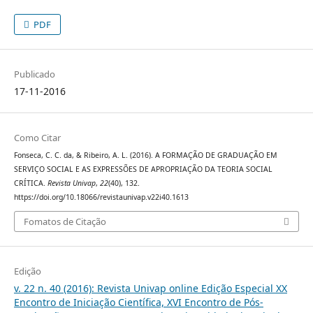
PDF
Publicado
17-11-2016
Como Citar
Fonseca, C. C. da, & Ribeiro, A. L. (2016). A FORMAÇÃO DE GRADUAÇÃO EM
SERVIÇO SOCIAL E AS EXPRESSÕES DE APROPRIAÇÃO DA TEORIA SOCIAL
CRÍTICA.
Revista Univap
,
22
(40), 132.
https://doi.org/10.18066/revistaunivap.v22i40.1613
Fomatos de Citação
Edição
v. 22 n. 40 (2016): Revista Univap online Edição Especial XX
Encontro de Iniciação Científica, XVI Encontro de Pós-