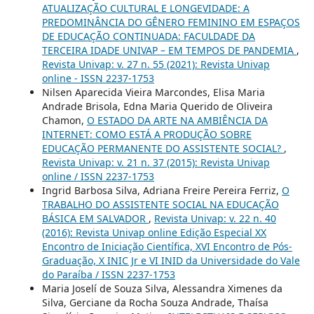
ATUALIZAÇÃO CULTURAL E LONGEVIDADE: A
PREDOMINÂNCIA DO GÊNERO FEMININO EM ESPAÇOS
DE EDUCAÇÃO CONTINUADA: FACULDADE DA
TERCEIRA IDADE UNIVAP – EM TEMPOS DE PANDEMIA
,
Revista Univap: v. 27 n. 55 (2021): Revista Univap
online - ISSN 2237-1753
Nilsen Aparecida Vieira Marcondes, Elisa Maria
Andrade Brisola, Edna Maria Querido de Oliveira
Chamon,
O ESTADO DA ARTE NA AMBIÊNCIA DA
INTERNET: COMO ESTÁ A PRODUÇÃO SOBRE
EDUCAÇÃO PERMANENTE DO ASSISTENTE SOCIAL?
,
Revista Univap: v. 21 n. 37 (2015): Revista Univap
online / ISSN 2237-1753
Ingrid Barbosa Silva, Adriana Freire Pereira Ferriz,
O
TRABALHO DO ASSISTENTE SOCIAL NA EDUCAÇÃO
BÁSICA EM SALVADOR
,
Revista Univap: v. 22 n. 40
(2016): Revista Univap online Edição Especial XX
Encontro de Iniciação Científica, XVI Encontro de Pós-
Graduação, X INIC Jr e VI INID da Universidade do Vale
do Paraíba / ISSN 2237-1753
Maria Joselí de Souza Silva, Alessandra Ximenes da
Silva, Gerciane da Rocha Souza Andrade, Thaísa