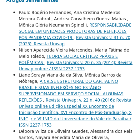
Artigos Semelhantes
Paulo Rogério Fernandes, Ana Cristina Medeiros
Moreira Cabral , Andrea Carvalheiro Guerra Matias ,
Mônica Glória Neumann Spinelli,
RESPONSABILIDADE
SOCIAL EM UNIDADES PRODUTORAS DE REFEIÇÕES
PÓS PANDEMIA COVID-19
,
Revista Univap: v. 31 n. 70
(2025): Revista Univap
Nilsen Aparecida Vieira Marcondes, Maria Fátima de
Melo Toledo,
TEORIA SOCIAL CRÍTICA: PRÁXIS E
POLÊMICAS
,
Revista Univap: v. 20 n. 35 (2014): Revista
Univap online / ISSN 2237-1753
Liane Soraya Viana da da Silva, Mônica Barros da
Nóbrega,
A CRISE ESTRUTURAL DO CAPITAL NO
BRASIL E SUAS INFLEXÕES NO ESTÁGIO
SUPERVISIONADO EM SERVIÇO SOCIAL: ALGUMAS
REFLEXÕES
,
Revista Univap: v. 22 n. 40 (2016): Revista
Univap online Edição Especial XX Encontro de
Iniciação Científica, XVI Encontro de Pós-Graduação, X
INIC Jr e VI INID da Universidade do Vale do Paraíba /
ISSN 2237-1753
Débora Wilza de Oliveira Guedes, Alessandra dos Reis
Santos, Nayara Benedita Maria de Oliveira,