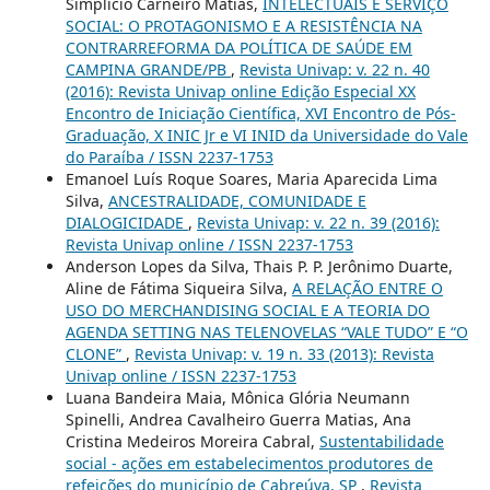
Simplício Carneiro Matias,
INTELECTUAIS E SERVIÇO
SOCIAL: O PROTAGONISMO E A RESISTÊNCIA NA
CONTRARREFORMA DA POLÍTICA DE SAÚDE EM
CAMPINA GRANDE/PB
,
Revista Univap: v. 22 n. 40
(2016): Revista Univap online Edição Especial XX
Encontro de Iniciação Científica, XVI Encontro de Pós-
Graduação, X INIC Jr e VI INID da Universidade do Vale
do Paraíba / ISSN 2237-1753
Emanoel Luís Roque Soares, Maria Aparecida Lima
Silva,
ANCESTRALIDADE, COMUNIDADE E
DIALOGICIDADE
,
Revista Univap: v. 22 n. 39 (2016):
Revista Univap online / ISSN 2237-1753
Anderson Lopes da Silva, Thais P. P. Jerônimo Duarte,
Aline de Fátima Siqueira Silva,
A RELAÇÃO ENTRE O
USO DO MERCHANDISING SOCIAL E A TEORIA DO
AGENDA SETTING NAS TELENOVELAS “VALE TUDO” E “O
CLONE”
,
Revista Univap: v. 19 n. 33 (2013): Revista
Univap online / ISSN 2237-1753
Luana Bandeira Maia, Mônica Glória Neumann
Spinelli, Andrea Cavalheiro Guerra Matias, Ana
Cristina Medeiros Moreira Cabral,
Sustentabilidade
social - ações em estabelecimentos produtores de
refeições do município de Cabreúva, SP
,
Revista