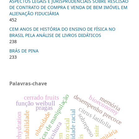
ASPECTOS LEGAIS E JURISPRUDENCIAIS SOBRE RESCISÃO
DE CONTRATO DE COMPRA E VENDA DE BEM IMÓVEL EM
ALIENAÇÃO FIDUCIÁRIA
452
CEM ANOS DE HISTÓRIA DO ENSINO DE FÍSICA NO
BRASIL PELA ANÁLISE DE LIVROS DIDÁTICOS
238
BRÁS DE PINA
233
Palavras-chave
boas práticas de manipulação
desempenho precoce
bioeconomy
cerrado fruits
memória
função weibull
pragas
citrus latifolia
equidade racial
obesidade
sustentabilidade
osmotic dehydration
sobrepeso
citricultura
sinir