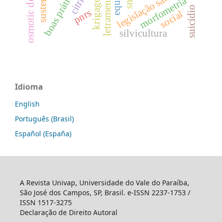
letramento racial
legislação sanitária
krigagem
snis
morfometria
suicídio
pnrs
social
silvicultura
Idioma
English
Português (Brasil)
Español (España)
A Revista Univap, Universidade do Vale do Paraíba,
São José dos Campos, SP, Brasil. e-ISSN 2237-1753 /
ISSN 1517-3275
Declaração de Direito Autoral