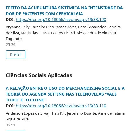
EFEITO DA ACUPUNTURA SISTÊMICA NA INTENSIDADE DA
DOR DE PACIENTES COM CERVICALGIA
DOI:
https://doi.org/10.18066/revunivap.v19i33.120
Aryanna Kelly Carneiro Rios Passos Alves, Roseli Aparecida Ferreira
da Silva, Maria das Graças Bastos Licurci, Alessandra de Almeida
Fagundes
25-34
PDF
Ciências Sociais Aplicadas
A RELAÇÃO ENTRE O USO DO MERCHANDISING SOCIAL E A
TEORIA DO AGENDA SETTING NAS TELENOVELAS “VALE
TUDO” E “O CLONE”
DOI:
https://doi.org/10.18066/revunivap.v19i33.110
Anderson Lopes da Silva, Thais P. P. Jerônimo Duarte, Aline de Fátima
Siqueira Silva
35-51