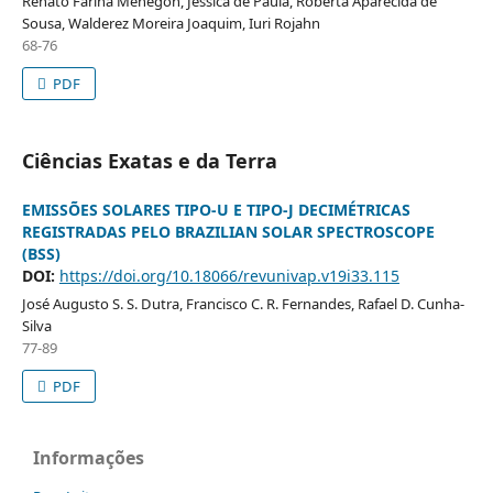
Renato Farina Menegon, Jessica de Paula, Roberta Aparecida de
Sousa, Walderez Moreira Joaquim, Iuri Rojahn
68-76
PDF
Ciências Exatas e da Terra
EMISSÕES SOLARES TIPO-U E TIPO-J DECIMÉTRICAS
REGISTRADAS PELO BRAZILIAN SOLAR SPECTROSCOPE
(BSS)
DOI:
https://doi.org/10.18066/revunivap.v19i33.115
José Augusto S. S. Dutra, Francisco C. R. Fernandes, Rafael D. Cunha-
Silva
77-89
PDF
Informações