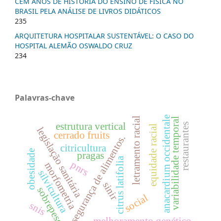
CEM ANOS DE HISTÓRIA DO ENSINO DE FÍSICA NO
BRASIL PELA ANÁLISE DE LIVROS DIDÁTICOS
235
ARQUITETURA HOSPITALAR SUSTENTÁVEL: O CASO DO
HOSPITAL ALEMÃO OSWALDO CRUZ
234
Palavras-chave
anacardium occidentale
letramento racial
variabilidade temporal
estrutura vertical
restaurantes
equidade racial
legislação sanitária
cerrado fruits
segurança de alimentos.
citricultura
obesidade
pragas
citrus latifolia
pnrs
morfometria
silvicultura
sinir
sobrepeso
social
snis
melhoramento genético