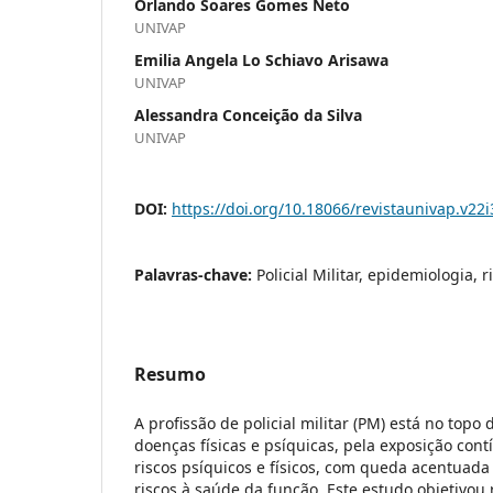
Orlando Soares Gomes Neto
UNIVAP
Emilia Angela Lo Schiavo Arisawa
UNIVAP
Alessandra Conceição da Silva
UNIVAP
DOI:
https://doi.org/10.18066/revistaunivap.v22
Palavras-chave:
Policial Militar, epidemiologia, r
Resumo
A profissão de policial militar (PM) está no topo
doenças físicas e psíquicas, pela exposição cont
riscos psíquicos e físicos, com queda acentuada
riscos à saúde da função. Este estudo objetivou r