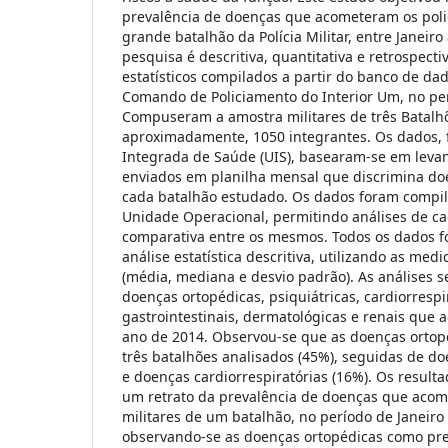
prevalência de doenças que acometeram os polic
grande batalhão da Polícia Militar, entre Janeir
pesquisa é descritiva, quantitativa e retrospect
estatísticos compilados a partir do banco de d
Comando de Policiamento do Interior Um, no per
Compuseram a amostra militares de três Batal
aproximadamente, 1050 integrantes. Os dados, 
Integrada de Saúde (UIS), basearam-se em leva
enviados em planilha mensal que discrimina do
cada batalhão estudado. Os dados foram compi
Unidade Operacional, permitindo análises de ca
comparativa entre os mesmos. Todos os dados 
análise estatística descritiva, utilizando as med
(média, mediana e desvio padrão). As análises 
doenças ortopédicas, psiquiátricas, cardiorrespi
gastrointestinais, dermatológicas e renais que
ano de 2014. Observou-se que as doenças ortop
três batalhões analisados (45%), seguidas de do
e doenças cardiorrespiratórias (16%). Os resulta
um retrato da prevalência de doenças que acome
militares de um batalhão, no período de Janeir
observando-se as doenças ortopédicas como pre