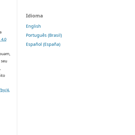
Idioma
English
a
Português (Brasil)
 4.0
Español (España)
ibuam,
 seu
,
ito
/by/4.