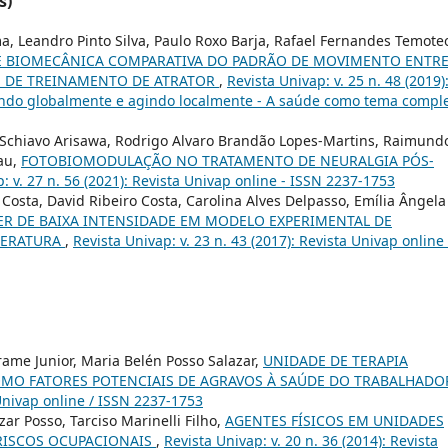
s)
a, Leandro Pinto Silva, Paulo Roxo Barja, Rafael Fernandes Temote
E BIOMECÂNICA COMPARATIVA DO PADRÃO DE MOVIMENTO ENTR
 DE TREINAMENTO DE ATRATOR
,
Revista Univap: v. 25 n. 48 (2019)
vendo globalmente e agindo localmente - A saúde como tema compl
Lo Schiavo Arisawa, Rodrigo Alvaro Brandão Lopes-Martins, Raimund
au,
FOTOBIOMODULAÇÃO NO TRATAMENTO DE NEURALGIA PÓS-
: v. 27 n. 56 (2021): Revista Univap online - ISSN 2237-1753
Costa, David Ribeiro Costa, Carolina Alves Delpasso, Emília Ângela
SER DE BAIXA INTENSIDADE EM MODELO EXPERIMENTAL DE
ITERATURA
,
Revista Univap: v. 23 n. 43 (2017): Revista Univap online 
rame Junior, Maria Belén Posso Salazar,
UNIDADE DE TERAPIA
COMO FATORES POTENCIAIS DE AGRAVOS À SAÚDE DO TRABALHAD
 Univap online / ISSN 2237-1753
zar Posso, Tarciso Marinelli Filho,
AGENTES FÍSICOS EM UNIDADES
 RISCOS OCUPACIONAIS
,
Revista Univap: v. 20 n. 36 (2014): Revista