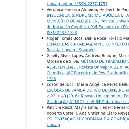
Univap online / ISSN 2237-1753
Veronica Fonseca Almeida, Herbert de Pau
INSULÍNICA, SÍNDROME METABÓLICA E F
MUNICÍPIO DE ALEGRE-ES
,
Revista Univap
de Iniciação Científica, XVI Encontro de P
ISSN 2237-1753
Nogar Tomás Boca, Dalila Rosa Horácio Ma
DINÂMICAS DA PAISAGEM NO CONTEXTO 
Revista Univap - Sinapeq
Giselly Alves Lopes, Andreia Bilaque, Mari
Moreira da Silva,
MÉTODO DE TRABALHO D
ASSISTENCIAIS
,
Revista Univap: v. 22 n. 4
Científica, XVI Encontro de Pós-Graduação,
1753
Edson Bellucci, Maria Angélica Perez Bellu
ESCOLAS DE SAMBA DO RIO DE JANEIRO 
v. 22 n. 40 (2016): Revista Univap online E
Graduação, X INIC Jr e VI INID da Univers
Patrícia Raszl, Mayra Lima, Liebert Berna
Roberto Cortelli, Ana Christina Claro Neves
COLONIZAÇÃO MICROBIANA E A CONDIÇÃ
Univap