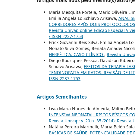
Artigos mais lidos pelo mesmo(s) autor(e
Maria Mesquita Portela, Mario Oliveira Lim
Emilia Angela Lo Schiavo Arisawa,
ANÀLIS
CORREDORES APÓS DOIS PROTOCOLOCOS
Revista Univap online Edição Especial Vi
/ ISSN 2237-1753
Erick Giovanni Reis Silva, Emilia Angela 
Nonato Silva Gomes, Renata Amadei Nicol
HERPÉTICA: CASO CLÍNICO
,
Revista Univap
Diego Rodrigues Pessoa, Davidson Ribeiro 
Schiavo Arisawa,
EFEITOS DA TERAPIA LA
TENDINOPATIA EM RATOS: REVISÃO DE L
ISSN 2237-1753
Artigos Semelhantes
Livia Maria Nunes de Almeida, Milton Belt
INTENSIVA NEONATAL: RISCOS FÍSICOS 
Revista Univap: v. 20 n. 35 (2014): Revista
Natália Pereira Marinelli, Maria Belén Sala
BÁSICAS DE SAÚDE: POTENCIALIDADE DE