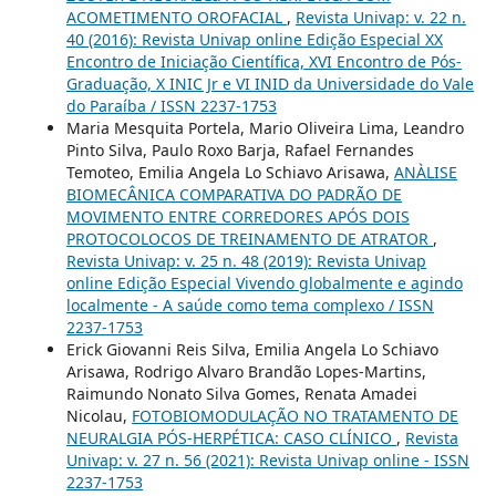
ACOMETIMENTO OROFACIAL
,
Revista Univap: v. 22 n.
40 (2016): Revista Univap online Edição Especial XX
Encontro de Iniciação Científica, XVI Encontro de Pós-
Graduação, X INIC Jr e VI INID da Universidade do Vale
do Paraíba / ISSN 2237-1753
Maria Mesquita Portela, Mario Oliveira Lima, Leandro
Pinto Silva, Paulo Roxo Barja, Rafael Fernandes
Temoteo, Emilia Angela Lo Schiavo Arisawa,
ANÀLISE
BIOMECÂNICA COMPARATIVA DO PADRÃO DE
MOVIMENTO ENTRE CORREDORES APÓS DOIS
PROTOCOLOCOS DE TREINAMENTO DE ATRATOR
,
Revista Univap: v. 25 n. 48 (2019): Revista Univap
online Edição Especial Vivendo globalmente e agindo
localmente - A saúde como tema complexo / ISSN
2237-1753
Erick Giovanni Reis Silva, Emilia Angela Lo Schiavo
Arisawa, Rodrigo Alvaro Brandão Lopes-Martins,
Raimundo Nonato Silva Gomes, Renata Amadei
Nicolau,
FOTOBIOMODULAÇÃO NO TRATAMENTO DE
NEURALGIA PÓS-HERPÉTICA: CASO CLÍNICO
,
Revista
Univap: v. 27 n. 56 (2021): Revista Univap online - ISSN
2237-1753