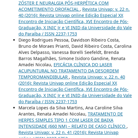
ZÓSTER E NEURALGIA PÓS-HERPÉTICA COM
ACOMETIMENTO OROFACIAL
,
Revista Univap: v. 22 n.
40 (2016): Revista Univap online Edição Especial XX
Encontro de Iniciação Científica, XVI Encontro de Pós-
Graduação, X INIC Jr e VI INID da Universidade do Vale
do Paraíba / ISSN 2237-1753
Diego Rodrigues Pessoa, Davidson Ribeiro Costa,
Bruno de Moraes Prianti, David Ribeiro Costa, Carolina
Alves Delpasso, Vanessa Borelli Seefeldt, Brenda
Barros Magalhães, Simone Isidoro Gandine, Renata
Amadei Nicolau,
EFICÁCIA CLÍNICA DO LASER
ACUPUNTURAL NO TRATAMENTO DA DESORDEM
TEMPOROMANDIBULAR
,
Revista Univap: v. 22 n. 40
(2016): Revista Univap online Edição Especial XX
Encontro de Iniciação Científica, XVI Encontro de Pós-
Graduação, X INIC Jr e VI INID da Universidade do Vale
do Paraíba / ISSN 2237-1753
Marcela Lopes da Silva Martins, Ana Caroline Silva
Arantes, Renata Amadei Nicolau,
TRATAMENTO DE
HERPES SIMPLES TIPO 1 COM LASER DE BAIXA
INTENSIDADE (660 NM) – RELATO DE CASO CLÍNICO
,
Revista Univap: v. 22 n. 41 (2016): Revista Univap