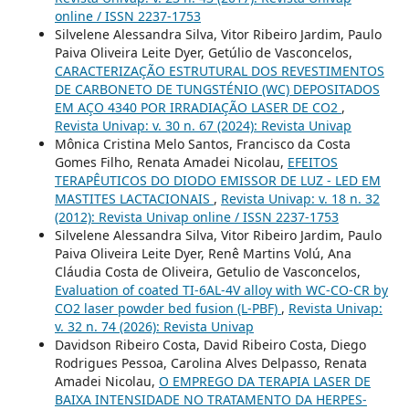
online / ISSN 2237-1753
Silvelene Alessandra Silva, Vitor Ribeiro Jardim, Paulo
Paiva Oliveira Leite Dyer, Getúlio de Vasconcelos,
CARACTERIZAÇÃO ESTRUTURAL DOS REVESTIMENTOS
DE CARBONETO DE TUNGSTÉNIO (WC) DEPOSITADOS
EM AÇO 4340 POR IRRADIAÇÃO LASER DE CO2
,
Revista Univap: v. 30 n. 67 (2024): Revista Univap
Mônica Cristina Melo Santos, Francisco da Costa
Gomes Filho, Renata Amadei Nicolau,
EFEITOS
TERAPÊUTICOS DO DIODO EMISSOR DE LUZ - LED EM
MASTITES LACTACIONAIS
,
Revista Univap: v. 18 n. 32
(2012): Revista Univap online / ISSN 2237-1753
Silvelene Alessandra Silva, Vitor Ribeiro Jardim, Paulo
Paiva Oliveira Leite Dyer, Renê Martins Volú, Ana
Cláudia Costa de Oliveira, Getulio de Vasconcelos,
Evaluation of coated TI-6AL-4V alloy with WC-CO-CR by
CO2 laser powder bed fusion (L-PBF)
,
Revista Univap:
v. 32 n. 74 (2026): Revista Univap
Davidson Ribeiro Costa, David Ribeiro Costa, Diego
Rodrigues Pessoa, Carolina Alves Delpasso, Renata
Amadei Nicolau,
O EMPREGO DA TERAPIA LASER DE
BAIXA INTENSIDADE NO TRATAMENTO DA HERPES-