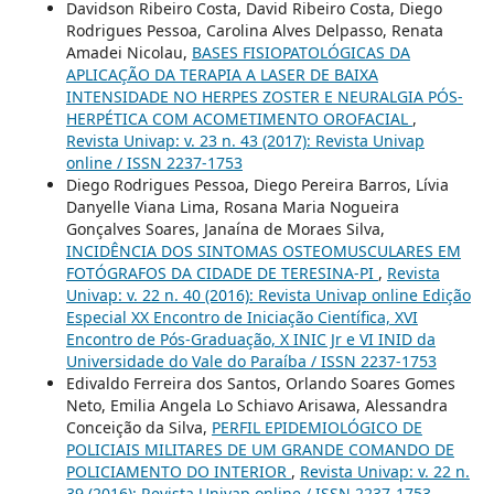
Davidson Ribeiro Costa, David Ribeiro Costa, Diego
Rodrigues Pessoa, Carolina Alves Delpasso, Renata
Amadei Nicolau,
BASES FISIOPATOLÓGICAS DA
APLICAÇÃO DA TERAPIA A LASER DE BAIXA
INTENSIDADE NO HERPES ZOSTER E NEURALGIA PÓS-
HERPÉTICA COM ACOMETIMENTO OROFACIAL
,
Revista Univap: v. 23 n. 43 (2017): Revista Univap
online / ISSN 2237-1753
Diego Rodrigues Pessoa, Diego Pereira Barros, Lívia
Danyelle Viana Lima, Rosana Maria Nogueira
Gonçalves Soares, Janaína de Moraes Silva,
INCIDÊNCIA DOS SINTOMAS OSTEOMUSCULARES EM
FOTÓGRAFOS DA CIDADE DE TERESINA-PI
,
Revista
Univap: v. 22 n. 40 (2016): Revista Univap online Edição
Especial XX Encontro de Iniciação Científica, XVI
Encontro de Pós-Graduação, X INIC Jr e VI INID da
Universidade do Vale do Paraíba / ISSN 2237-1753
Edivaldo Ferreira dos Santos, Orlando Soares Gomes
Neto, Emilia Angela Lo Schiavo Arisawa, Alessandra
Conceição da Silva,
PERFIL EPIDEMIOLÓGICO DE
POLICIAIS MILITARES DE UM GRANDE COMANDO DE
POLICIAMENTO DO INTERIOR
,
Revista Univap: v. 22 n.
39 (2016): Revista Univap online / ISSN 2237-1753