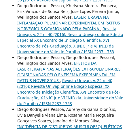
Diego Rodrigues Pessoa, Khetyma Moreira Fonseca,
Erik Vinicius de Sousa Reis, Jose Lopes Pereira Junior,
Wellington dos Santos Alves,
LASERTERAPIA NA
INFLAMAÇÃO PULMONAR EXPERIMENTAL EM RATTUS
NORVEGICUS OCASIONADO PELA PAPAÍNA
,
Revista
Univap: v. 22 n. 40 (2016): Revista Univap online Edição
Especial XX Encontro de Iniciação Científica, XVI
Encontro de Pós-Graduação, X INIC Jr e VI INID da
Universidade do Vale do Paraíba / ISSN 2237-1753
Diego Rodrigues Pessoa, Diego Rodrigues Pessoal,
Wellington dos Santos Alves,
EFEITOS DA
LASERTERAPIA NAS ALTERAÇÕES EXTRAPULMONARES
OCASIONADAS PELO ENFISEMA EXPERIMENTAL EM
RATTUS NOVERGICUS
,
Revista Univap: v. 22 n. 40
(2016): Revista Univap online Edição Especial XX
Encontro de Iniciação Científica, XVI Encontro de Pós-
Graduação, X INIC Jr e VI INID da Universidade do Vale
do Paraíba / ISSN 2237-1753
Diego Rodrigues Pessoa, Aureny da Gama Dionísio,
Lívia Danyelle Viana Lima, Rosana Maria Nogueira
Gonçalves Soares, Janaína de Moraes Silva,
INCIDÊNCIA DE DISTÚRBIOS MUSCULOESQUELÉTICOS