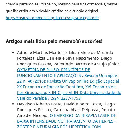
criem a partir do seu trabalho, mesmo para fins comerciais, desde
que lhe atribuam o devido crédito pela criação original.
http://creativecommons.org/licenses/by/4.0/legalcode
Artigos mais lidos pelo mesmo(s) autor(es)
Adrielle Martins Monteiro, Lílian Melo de Miranda
Fortaleza, Lízia Daniela e Silva Nascimento, Diego
Rodrigues Pessoa, Raimundo Barros de Araújo Júnior,
OXIMETRIA DE PULSO: PRINCÍPIOS DE
FUNCIONAMENTO E APLICAÇÕES
,
Revista Univap: v.
22 n. 40 (2016): Revista Univap online Edição Especial
XX Encontro de Iniciação Científica, XVI Encontro de
Pós-Graduação, X INIC Jr e VI INID da Universidade do
Vale do Paraíba / ISSN 2237-1753
Davidson Ribeiro Costa, David Ribeiro Costa, Diego
Rodrigues Pessoa, Carolina Alves Delpasso, Renata
Amadei Nicolau,
O EMPREGO DA TERAPIA LASER DE
BAIXA INTENSIDADE NO TRATAMENTO DA HERPES-
ZÓSTER E NEURALGIA PÓS-HERPÉTICA COM