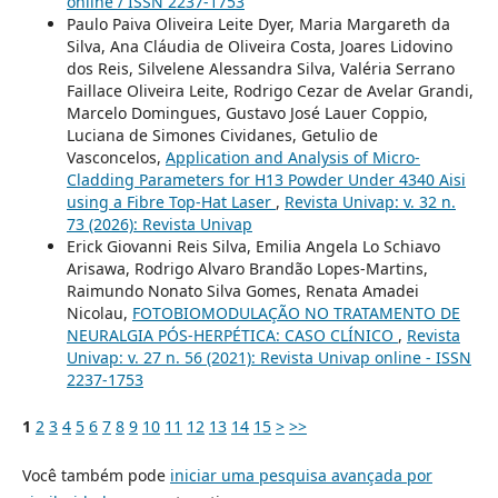
online / ISSN 2237-1753
Paulo Paiva Oliveira Leite Dyer, Maria Margareth da
Silva, Ana Cláudia de Oliveira Costa, Joares Lidovino
dos Reis, Silvelene Alessandra Silva, Valéria Serrano
Faillace Oliveira Leite, Rodrigo Cezar de Avelar Grandi,
Marcelo Domingues, Gustavo José Lauer Coppio,
Luciana de Simones Cividanes, Getulio de
Vasconcelos,
Application and Analysis of Micro-
Cladding Parameters for H13 Powder Under 4340 Aisi
using a Fibre Top-Hat Laser
,
Revista Univap: v. 32 n.
73 (2026): Revista Univap
Erick Giovanni Reis Silva, Emilia Angela Lo Schiavo
Arisawa, Rodrigo Alvaro Brandão Lopes-Martins,
Raimundo Nonato Silva Gomes, Renata Amadei
Nicolau,
FOTOBIOMODULAÇÃO NO TRATAMENTO DE
NEURALGIA PÓS-HERPÉTICA: CASO CLÍNICO
,
Revista
Univap: v. 27 n. 56 (2021): Revista Univap online - ISSN
2237-1753
1
2
3
4
5
6
7
8
9
10
11
12
13
14
15
>
>>
Você também pode
iniciar uma pesquisa avançada por