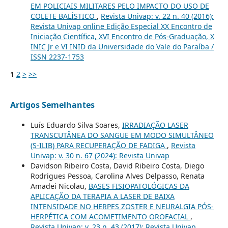
EM POLICIAIS MILITARES PELO IMPACTO DO USO DE
COLETE BALÍSTICO
,
Revista Univap: v. 22 n. 40 (2016):
Revista Univap online Edição Especial XX Encontro de
Iniciação Científica, XVI Encontro de Pós-Graduação, X
INIC Jr e VI INID da Universidade do Vale do Paraíba /
ISSN 2237-1753
1
2
>
>>
Artigos Semelhantes
Luís Eduardo Silva Soares,
IRRADIAÇÃO LASER
TRANSCUTÂNEA DO SANGUE EM MODO SIMULTÂNEO
(S-ILIB) PARA RECUPERAÇÃO DE FADIGA
,
Revista
Univap: v. 30 n. 67 (2024): Revista Univap
Davidson Ribeiro Costa, David Ribeiro Costa, Diego
Rodrigues Pessoa, Carolina Alves Delpasso, Renata
Amadei Nicolau,
BASES FISIOPATOLÓGICAS DA
APLICAÇÃO DA TERAPIA A LASER DE BAIXA
INTENSIDADE NO HERPES ZOSTER E NEURALGIA PÓS-
HERPÉTICA COM ACOMETIMENTO OROFACIAL
,
Revista Univap: v. 23 n. 43 (2017): Revista Univap