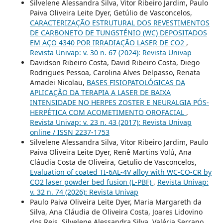
Silvelene Alessandra Silva, Vitor Ribeiro Jardim, Paulo
Paiva Oliveira Leite Dyer, Getúlio de Vasconcelos,
CARACTERIZAÇÃO ESTRUTURAL DOS REVESTIMENTOS
DE CARBONETO DE TUNGSTÉNIO (WC) DEPOSITADOS
EM AÇO 4340 POR IRRADIAÇÃO LASER DE CO2
,
Revista Univap: v. 30 n. 67 (2024): Revista Univap
Davidson Ribeiro Costa, David Ribeiro Costa, Diego
Rodrigues Pessoa, Carolina Alves Delpasso, Renata
Amadei Nicolau,
BASES FISIOPATOLÓGICAS DA
APLICAÇÃO DA TERAPIA A LASER DE BAIXA
INTENSIDADE NO HERPES ZOSTER E NEURALGIA PÓS-
HERPÉTICA COM ACOMETIMENTO OROFACIAL
,
Revista Univap: v. 23 n. 43 (2017): Revista Univap
online / ISSN 2237-1753
Silvelene Alessandra Silva, Vitor Ribeiro Jardim, Paulo
Paiva Oliveira Leite Dyer, Renê Martins Volú, Ana
Cláudia Costa de Oliveira, Getulio de Vasconcelos,
Evaluation of coated TI-6AL-4V alloy with WC-CO-CR by
CO2 laser powder bed fusion (L-PBF)
,
Revista Univap:
v. 32 n. 74 (2026): Revista Univap
Paulo Paiva Oliveira Leite Dyer, Maria Margareth da
Silva, Ana Cláudia de Oliveira Costa, Joares Lidovino
dos Reis, Silvelene Alessandra Silva, Valéria Serrano