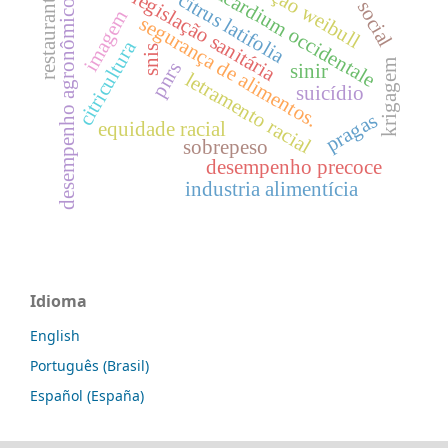
função weibull
anacardium occidentale
restaurantes
legislação sanitária
citrus latifolia
social
desempenho agronômico
imagem
segurança de alimentos.
citricultura
snis
krigagem
pnrs
sinir
letramento racial
suicídio
pragas
equidade racial
sobrepeso
desempenho precoce
industria alimentícia
Idioma
English
Português (Brasil)
Español (España)