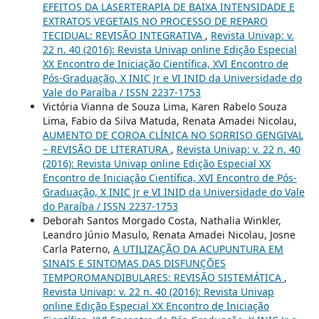
EFEITOS DA LASERTERAPIA DE BAIXA INTENSIDADE E
EXTRATOS VEGETAIS NO PROCESSO DE REPARO
TECIDUAL: REVISÃO INTEGRATIVA
,
Revista Univap: v.
22 n. 40 (2016): Revista Univap online Edição Especial
XX Encontro de Iniciação Científica, XVI Encontro de
Pós-Graduação, X INIC Jr e VI INID da Universidade do
Vale do Paraíba / ISSN 2237-1753
Victória Vianna de Souza Lima, Karen Rabelo Souza
Lima, Fabio da Silva Matuda, Renata Amadei Nicolau,
AUMENTO DE COROA CLÍNICA NO SORRISO GENGIVAL
– REVISÃO DE LITERATURA
,
Revista Univap: v. 22 n. 40
(2016): Revista Univap online Edição Especial XX
Encontro de Iniciação Científica, XVI Encontro de Pós-
Graduação, X INIC Jr e VI INID da Universidade do Vale
do Paraíba / ISSN 2237-1753
Deborah Santos Morgado Costa, Nathalia Winkler,
Leandro Júnio Masulo, Renata Amadei Nicolau, Josne
Carla Paterno,
A UTILIZAÇÃO DA ACUPUNTURA EM
SINAIS E SINTOMAS DAS DISFUNÇÕES
TEMPOROMANDIBULARES: REVISÃO SISTEMÁTICA
,
Revista Univap: v. 22 n. 40 (2016): Revista Univap
online Edição Especial XX Encontro de Iniciação