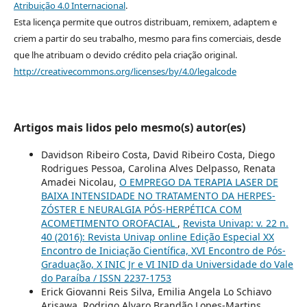
Atribuição 4.0 Internacional
.
Esta licença permite que outros distribuam, remixem, adaptem e
criem a partir do seu trabalho, mesmo para fins comerciais, desde
que lhe atribuam o devido crédito pela criação original.
http://creativecommons.org/licenses/by/4.0/legalcode
Artigos mais lidos pelo mesmo(s) autor(es)
Davidson Ribeiro Costa, David Ribeiro Costa, Diego
Rodrigues Pessoa, Carolina Alves Delpasso, Renata
Amadei Nicolau,
O EMPREGO DA TERAPIA LASER DE
BAIXA INTENSIDADE NO TRATAMENTO DA HERPES-
ZÓSTER E NEURALGIA PÓS-HERPÉTICA COM
ACOMETIMENTO OROFACIAL
,
Revista Univap: v. 22 n.
40 (2016): Revista Univap online Edição Especial XX
Encontro de Iniciação Científica, XVI Encontro de Pós-
Graduação, X INIC Jr e VI INID da Universidade do Vale
do Paraíba / ISSN 2237-1753
Erick Giovanni Reis Silva, Emilia Angela Lo Schiavo
Arisawa, Rodrigo Alvaro Brandão Lopes-Martins,