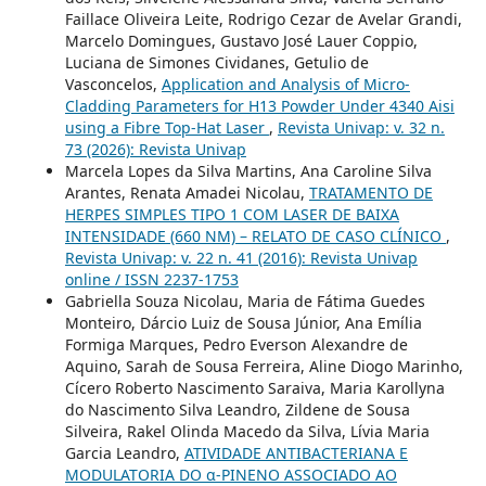
Faillace Oliveira Leite, Rodrigo Cezar de Avelar Grandi,
Marcelo Domingues, Gustavo José Lauer Coppio,
Luciana de Simones Cividanes, Getulio de
Vasconcelos,
Application and Analysis of Micro-
Cladding Parameters for H13 Powder Under 4340 Aisi
using a Fibre Top-Hat Laser
,
Revista Univap: v. 32 n.
73 (2026): Revista Univap
Marcela Lopes da Silva Martins, Ana Caroline Silva
Arantes, Renata Amadei Nicolau,
TRATAMENTO DE
HERPES SIMPLES TIPO 1 COM LASER DE BAIXA
INTENSIDADE (660 NM) – RELATO DE CASO CLÍNICO
,
Revista Univap: v. 22 n. 41 (2016): Revista Univap
online / ISSN 2237-1753
Gabriella Souza Nicolau, Maria de Fátima Guedes
Monteiro, Dárcio Luiz de Sousa Júnior, Ana Emília
Formiga Marques, Pedro Everson Alexandre de
Aquino, Sarah de Sousa Ferreira, Aline Diogo Marinho,
Cícero Roberto Nascimento Saraiva, Maria Karollyna
do Nascimento Silva Leandro, Zildene de Sousa
Silveira, Rakel Olinda Macedo da Silva, Lívia Maria
Garcia Leandro,
ATIVIDADE ANTIBACTERIANA E
MODULATORIA DO α-PINENO ASSOCIADO AO