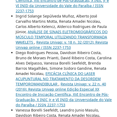
Científica, XVI Encontro de Pós-Graduação, X INIC Jr e
VI INID da Universidade do Vale do Paraíba / ISSN
2237-1753
Ingrid Solange Sepúlveda Muñoz, Alberto José
Carvalho Martins Motta, Renata Amadei Nicolau,
Carlos Alberto Kelencz, Alderico Rodrigues de Paula
Júnior,
ANÁLISE DE SINAIS ELETROMIOGRÁFICOS DO
MÚSCULO TEMPORAL UTILIZANDO TRANSFORMADA
WAVELETS
,
Revista Univap: v. 18 n. 32 (2012): Revista
Univap online / ISSN 2237-1753
Diego Rodrigues Pessoa, Davidson Ribeiro Costa,
Bruno de Moraes Prianti, David Ribeiro Costa, Carolina
Alves Delpasso, Vanessa Borelli Seefeldt, Brenda
Barros Magalhães, Simone Isidoro Gandine, Renata
Amadei Nicolau,
EFICÁCIA CLÍNICA DO LASER
ACUPUNTURAL NO TRATAMENTO DA DESORDEM
TEMPOROMANDIBULAR
,
Revista Univap: v. 22 n. 40
(2016): Revista Univap online Edição Especial XX
Encontro de Iniciação Científica, XVI Encontro de Pós-
Graduação, X INIC Jr e VI INID da Universidade do Vale
do Paraíba / ISSN 2237-1753
Vanessa Borelli Seefeldt, Leandro Junio Masulo,
Davidson Ribeiro Costa, Renata Amadei Nicolau,