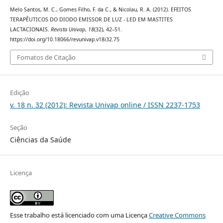
Melo Santos, M. C., Gomes Filho, F. da C., & Nicolau, R. A. (2012). EFEITOS
TERAPÊUTICOS DO DIODO EMISSOR DE LUZ - LED EM MASTITES
LACTACIONAIS.
Revista Univap
,
18
(32), 42–51.
https://doi.org/10.18066/revunivap.v18i32.75
Fomatos de Citação
Edição
v. 18 n. 32 (2012): Revista Univap online / ISSN 2237-1753
Seção
Ciências da Saúde
Licença
Esse trabalho está licenciado com uma Licença
Creative Commons