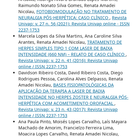
Raimundo Nonato Silva Gomes, Renata Amadei
Nicolau,
FOTOBIOMODULAÇÃO NO TRATAMENTO DE
NEURALGIA PÓS-HERPÉTICA: CASO CLÍNICO
,
Revista
Univap: v. 27 n. 56 (2021): Revista Univap online - ISSN
2237-1753
Marcela Lopes da Silva Martins, Ana Caroline Silva
Arantes, Renata Amadei Nicolau,
TRATAMENTO DE
HERPES SIMPLES TIPO 1 COM LASER DE BAIXA
INTENSIDADE (660 NM) – RELATO DE CASO CLÍNICO
,
Revista Univap: v. 22 n. 41 (2016): Revista Univap
online / ISSN 2237-1753
Davidson Ribeiro Costa, David Ribeiro Costa, Diego
Rodrigues Pessoa, Carolina Alves Delpasso, Renata
Amadei Nicolau,
BASES FISIOPATOLÓGICAS DA
APLICAÇÃO DA TERAPIA A LASER DE BAIXA
INTENSIDADE NO HERPES ZOSTER E NEURALGIA PÓS-
HERPÉTICA COM ACOMETIMENTO OROFACIAL
,
Revista Univap: v. 23 n. 43 (2017): Revista Univap
online / ISSN 2237-1753
Ana Paula Pinto, Moisés Lopes Carvalho, Laís Mayara
Machado de Amorim, Francielzo Ferreira Lima,
Moacira Lopes Carvalho, Renata Amadei Nicolau,