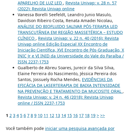
APARELHO DE LUZ LED
,
Revista Univap: v. 28 n. 57
(2022): Revista Univap online
Vanessa Borelli Seefeldt, Leandro Junio Masulo,
Davidson Ribeiro Costa, Renata Amadei Nicolau,
ANÁLISE DO BIOFLUIDO SALIVAR PÓS-TERAPIA LED
TRANSCUTÂNEA EM REGIÃO MASSETÉRICA – ESTUDO
CLÍNICO
,
Revista Univap: v. 22 n. 40 (2016): Revista
Univap online Edição Especial XX Encontro de
Iniciação Científica, XVI Encontro de Pós-Graduação, X
INIC Jr e VI INID da Universidade do Vale do Paraíba /
ISSN 2237-1753
Gualberto de Abreu Soares, Jurecir da Silva Silva,
Elaine Ferreira do Nascimento, Jéssica Pereira dos
Santos, Jossuely Rocha Mendes,
EVIDÊNCIAS DA
EFICÁCIA DA LASERTERAPIA DE BAIXA INTENSIDADE
NA PREVENÇÃO E TRATAMENTO DA MUCOSITE ORAL
,
Revista Univap: v. 24 n. 46 (2018): Revista Univap
online / ISSN 2237-1753
1
2
3
4
5
6
7
8
9
10
11
12
13
14
15
16
17
18
19
>
>>
Você também pode
iniciar uma pesquisa avançada por