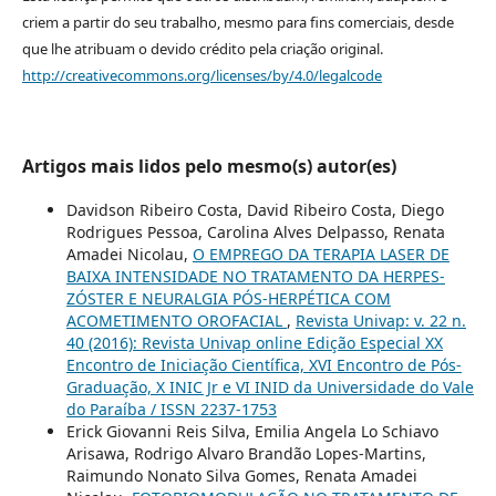
criem a partir do seu trabalho, mesmo para fins comerciais, desde
que lhe atribuam o devido crédito pela criação original.
http://creativecommons.org/licenses/by/4.0/legalcode
Artigos mais lidos pelo mesmo(s) autor(es)
Davidson Ribeiro Costa, David Ribeiro Costa, Diego
Rodrigues Pessoa, Carolina Alves Delpasso, Renata
Amadei Nicolau,
O EMPREGO DA TERAPIA LASER DE
BAIXA INTENSIDADE NO TRATAMENTO DA HERPES-
ZÓSTER E NEURALGIA PÓS-HERPÉTICA COM
ACOMETIMENTO OROFACIAL
,
Revista Univap: v. 22 n.
40 (2016): Revista Univap online Edição Especial XX
Encontro de Iniciação Científica, XVI Encontro de Pós-
Graduação, X INIC Jr e VI INID da Universidade do Vale
do Paraíba / ISSN 2237-1753
Erick Giovanni Reis Silva, Emilia Angela Lo Schiavo
Arisawa, Rodrigo Alvaro Brandão Lopes-Martins,
Raimundo Nonato Silva Gomes, Renata Amadei