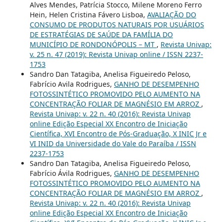
Alves Mendes, Patrícia Stocco, Milene Moreno Ferro
Hein, Helen Cristina Fávero Lisboa,
AVALIAÇÃO DO
CONSUMO DE PRODUTOS NATURAIS POR USUÁRIOS
DE ESTRATÉGIAS DE SAÚDE DA FAMÍLIA DO
MUNICÍPIO DE RONDONÓPOLIS – MT
,
Revista Univap:
v. 25 n. 47 (2019): Revista Univap online / ISSN 2237-
1753
Sandro Dan Tatagiba, Anelisa Figueiredo Peloso,
Fabrício Avila Rodrigues,
GANHO DE DESEMPENHO
FOTOSSINTÉTICO PROMOVIDO PELO AUMENTO NA
CONCENTRAÇÃO FOLIAR DE MAGNÉSIO EM ARROZ
,
Revista Univap: v. 22 n. 40 (2016): Revista Univap
online Edição Especial XX Encontro de Iniciação
Científica, XVI Encontro de Pós-Graduação, X INIC Jr e
VI INID da Universidade do Vale do Paraíba / ISSN
2237-1753
Sandro Dan Tatagiba, Anelisa Figueiredo Peloso,
Fabrício Ávila Rodrigues,
GANHO DE DESEMPENHO
FOTOSSINTÉTICO PROMOVIDO PELO AUMENTO NA
CONCENTRAÇÃO FOLIAR DE MAGNÉSIO EM ARROZ
,
Revista Univap: v. 22 n. 40 (2016): Revista Univap
online Edição Especial XX Encontro de Iniciação