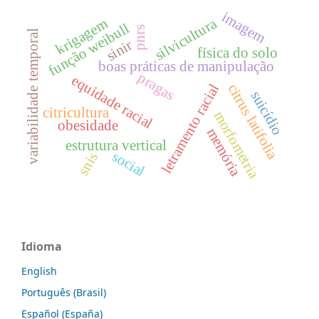
imagem
silvicultura
krigagem
função weibull
pnrs
variabilidade temporal
sinir
física do solo
boas práticas de manipulação
pragas
equidade racial
citrus latifolia
letramento racial
suicídio
citricultura
morfometria
obesidade
memória
estrutura vertical
social
snis
Idioma
English
Português (Brasil)
Español (España)