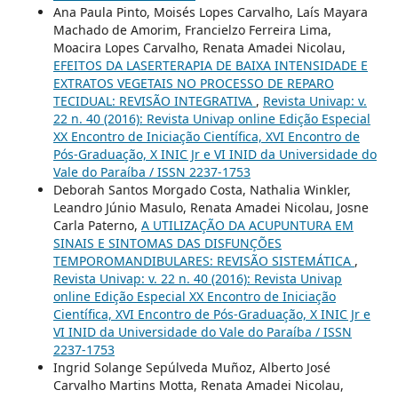
Ana Paula Pinto, Moisés Lopes Carvalho, Laís Mayara
Machado de Amorim, Francielzo Ferreira Lima,
Moacira Lopes Carvalho, Renata Amadei Nicolau,
EFEITOS DA LASERTERAPIA DE BAIXA INTENSIDADE E
EXTRATOS VEGETAIS NO PROCESSO DE REPARO
TECIDUAL: REVISÃO INTEGRATIVA
,
Revista Univap: v.
22 n. 40 (2016): Revista Univap online Edição Especial
XX Encontro de Iniciação Científica, XVI Encontro de
Pós-Graduação, X INIC Jr e VI INID da Universidade do
Vale do Paraíba / ISSN 2237-1753
Deborah Santos Morgado Costa, Nathalia Winkler,
Leandro Júnio Masulo, Renata Amadei Nicolau, Josne
Carla Paterno,
A UTILIZAÇÃO DA ACUPUNTURA EM
SINAIS E SINTOMAS DAS DISFUNÇÕES
TEMPOROMANDIBULARES: REVISÃO SISTEMÁTICA
,
Revista Univap: v. 22 n. 40 (2016): Revista Univap
online Edição Especial XX Encontro de Iniciação
Científica, XVI Encontro de Pós-Graduação, X INIC Jr e
VI INID da Universidade do Vale do Paraíba / ISSN
2237-1753
Ingrid Solange Sepúlveda Muñoz, Alberto José
Carvalho Martins Motta, Renata Amadei Nicolau,