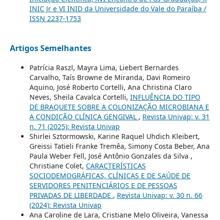
INIC Jr e VI INID da Universidade do Vale do Paraíba /
ISSN 2237-1753
Artigos Semelhantes
Patrícia Raszl, Mayra Lima, Liebert Bernardes
Carvalho, Taís Browne de Miranda, Davi Romeiro
Aquino, José Roberto Cortelli, Ana Christina Claro
Neves, Sheila Cavalca Cortelli,
INFLUÊNCIA DO TIPO
DE BRAQUETE SOBRE A COLONIZAÇÃO MICROBIANA E
A CONDIÇÃO CLÍNICA GENGIVAL
,
Revista Univap: v. 31
n. 71 (2025): Revista Univap
Shirlei Sztormowski, Karine Raquel Uhdich Kleibert,
Greissi Tatieli Franke Tremêa, Simony Costa Beber, Ana
Paula Weber Fell, José Antônio Gonzales da Silva ,
Christiane Colet,
CARACTERÍSTICAS
SOCIODEMOGRÁFICAS, CLÍNICAS E DE SAÚDE DE
SERVIDORES PENITENCIÁRIOS E DE PESSOAS
PRIVADAS DE LIBERDADE
,
Revista Univap: v. 30 n. 66
(2024): Revista Univap
Ana Caroline de Lara, Cristiane Melo Oliveira, Vanessa