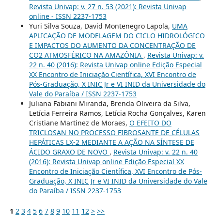
Revista Univap: v. 27 n. 53 (2021): Revista Univap
online - ISSN 2237-1753
Yuri Silva Souza, David Montenegro Lapola,
UMA
APLICAÇÃO DE MODELAGEM DO CICLO HIDROLÓGICO
E IMPACTOS DO AUMENTO DA CONCENTRAÇÃO DE
CO2 ATMOSFÉRICO NA AMAZÔNIA
,
Revista Univap: v.
22 n. 40 (2016): Revista Univap online Edição Especial
XX Encontro de Iniciação Científica, XVI Encontro de
Pós-Graduação, X INIC Jr e VI INID da Universidade do
Vale do Paraíba / ISSN 2237-1753
Juliana Fabiani Miranda, Brenda Oliveira da Silva,
Letícia Ferreira Ramos, Letícia Rocha Gonçalves, Karen
Cristiane Martinez de Moraes,
O EFEITO DO
TRICLOSAN NO PROCESSO FIBROSANTE DE CÉLULAS
HEPÁTICAS LX-2 MEDIANTE A AÇÃO NA SÍNTESE DE
ÁCIDO GRAXO DE NOVO
,
Revista Univap: v. 22 n. 40
(2016): Revista Univap online Edição Especial XX
Encontro de Iniciação Científica, XVI Encontro de Pós-
Graduação, X INIC Jr e VI INID da Universidade do Vale
do Paraíba / ISSN 2237-1753
1
2
3
4
5
6
7
8
9
10
11
12
>
>>