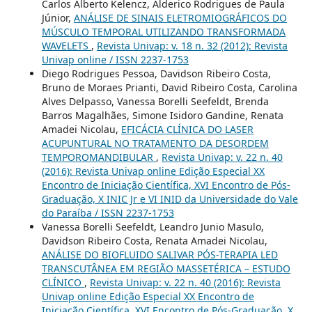
Carlos Alberto Kelencz, Alderico Rodrigues de Paula
Júnior,
ANÁLISE DE SINAIS ELETROMIOGRÁFICOS DO
MÚSCULO TEMPORAL UTILIZANDO TRANSFORMADA
WAVELETS
,
Revista Univap: v. 18 n. 32 (2012): Revista
Univap online / ISSN 2237-1753
Diego Rodrigues Pessoa, Davidson Ribeiro Costa,
Bruno de Moraes Prianti, David Ribeiro Costa, Carolina
Alves Delpasso, Vanessa Borelli Seefeldt, Brenda
Barros Magalhães, Simone Isidoro Gandine, Renata
Amadei Nicolau,
EFICÁCIA CLÍNICA DO LASER
ACUPUNTURAL NO TRATAMENTO DA DESORDEM
TEMPOROMANDIBULAR
,
Revista Univap: v. 22 n. 40
(2016): Revista Univap online Edição Especial XX
Encontro de Iniciação Científica, XVI Encontro de Pós-
Graduação, X INIC Jr e VI INID da Universidade do Vale
do Paraíba / ISSN 2237-1753
Vanessa Borelli Seefeldt, Leandro Junio Masulo,
Davidson Ribeiro Costa, Renata Amadei Nicolau,
ANÁLISE DO BIOFLUIDO SALIVAR PÓS-TERAPIA LED
TRANSCUTÂNEA EM REGIÃO MASSETÉRICA – ESTUDO
CLÍNICO
,
Revista Univap: v. 22 n. 40 (2016): Revista
Univap online Edição Especial XX Encontro de
Iniciação Científica, XVI Encontro de Pós-Graduação, X