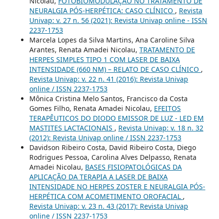
Nicolau,
FOTOBIOMODULAÇÃO NO TRATAMENTO DE
NEURALGIA PÓS-HERPÉTICA: CASO CLÍNICO
,
Revista
Univap: v. 27 n. 56 (2021): Revista Univap online - ISSN
2237-1753
Marcela Lopes da Silva Martins, Ana Caroline Silva
Arantes, Renata Amadei Nicolau,
TRATAMENTO DE
HERPES SIMPLES TIPO 1 COM LASER DE BAIXA
INTENSIDADE (660 NM) – RELATO DE CASO CLÍNICO
,
Revista Univap: v. 22 n. 41 (2016): Revista Univap
online / ISSN 2237-1753
Mônica Cristina Melo Santos, Francisco da Costa
Gomes Filho, Renata Amadei Nicolau,
EFEITOS
TERAPÊUTICOS DO DIODO EMISSOR DE LUZ - LED EM
MASTITES LACTACIONAIS
,
Revista Univap: v. 18 n. 32
(2012): Revista Univap online / ISSN 2237-1753
Davidson Ribeiro Costa, David Ribeiro Costa, Diego
Rodrigues Pessoa, Carolina Alves Delpasso, Renata
Amadei Nicolau,
BASES FISIOPATOLÓGICAS DA
APLICAÇÃO DA TERAPIA A LASER DE BAIXA
INTENSIDADE NO HERPES ZOSTER E NEURALGIA PÓS-
HERPÉTICA COM ACOMETIMENTO OROFACIAL
,
Revista Univap: v. 23 n. 43 (2017): Revista Univap
online / ISSN 2237-1753