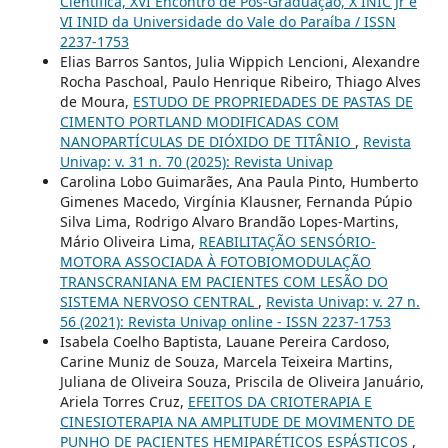
Científica, XVI Encontro de Pós-Graduação, X INIC Jr e
VI INID da Universidade do Vale do Paraíba / ISSN
2237-1753
Elias Barros Santos, Julia Wippich Lencioni, Alexandre
Rocha Paschoal, Paulo Henrique Ribeiro, Thiago Alves
de Moura,
ESTUDO DE PROPRIEDADES DE PASTAS DE
CIMENTO PORTLAND MODIFICADAS COM
NANOPARTÍCULAS DE DIÓXIDO DE TITÂNIO
,
Revista
Univap: v. 31 n. 70 (2025): Revista Univap
Carolina Lobo Guimarães, Ana Paula Pinto, Humberto
Gimenes Macedo, Virgínia Klausner, Fernanda Púpio
Silva Lima, Rodrigo Alvaro Brandão Lopes-Martins,
Mário Oliveira Lima,
REABILITAÇÃO SENSÓRIO-
MOTORA ASSOCIADA À FOTOBIOMODULAÇÃO
TRANSCRANIANA EM PACIENTES COM LESÃO DO
SISTEMA NERVOSO CENTRAL
,
Revista Univap: v. 27 n.
56 (2021): Revista Univap online - ISSN 2237-1753
Isabela Coelho Baptista, Lauane Pereira Cardoso,
Carine Muniz de Souza, Marcela Teixeira Martins,
Juliana de Oliveira Souza, Priscila de Oliveira Januário,
Ariela Torres Cruz,
EFEITOS DA CRIOTERAPIA E
CINESIOTERAPIA NA AMPLITUDE DE MOVIMENTO DE
PUNHO DE PACIENTES HEMIPARÉTICOS ESPÁSTICOS
,