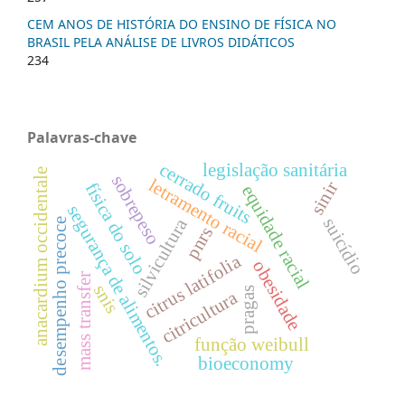
CEM ANOS DE HISTÓRIA DO ENSINO DE FÍSICA NO
BRASIL PELA ANÁLISE DE LIVROS DIDÁTICOS
234
Palavras-chave
cerrado fruits
legislação sanitária
anacardium occidentale
sobrepeso
letramento racial
sinir
física do solo
equidade racial
segurança de alimentos.
silvicultura
suicídio
desempenho precoce
pnrs
citrus latifolia
obesidade
mass transfer
snis
pragas
citricultura
função weibull
bioeconomy