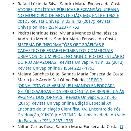
Rafael Lúcio da Silva, Sandra Maria Fonseca da Costa,
ATORES, POLÍTICAS PÚBLICAS E EXPANSÃO URBANA
NO MUNICÍPIO DE MONTE SIÃO, MG, ENTRE 1962 E
2012
,
Revista Univap: v. 23 n. 42 (2017): Revista
Univap online / ISSN 2237-1753
Pedro Henrique Issa, Viviana Mendes Lima, Jéssica
Andretta Mendes, Sandra Maria Fonseca da Costa,
SISTEMA DE INFORMAÇÕES GEOGRÁFICAS E
CADASTRO DE ESTABELECIMENTOS COMERCIAIS
URBANOS DE UM PEQUENO MUNICÍPIO DO ESTUÁRIO
DO RIO AMAZONAS
,
Revista Univap: v. 18 n. 32 (2012):
Revista Univap online / ISSN 2237-1753
Maiara Sanches Leite, Sandra Maria Fonseca da Costa,
Maria José Acedo Del Olmo Toledo,
“SE FOR
JORNALISTA QUE VEM AÍ, EU MANDO ENFORCAR”:
GETÚLIO VARGAS – DA PRESIDÊNCIA DA REPUBLICA ÀS
PAGINAS DOS JORNAIS
,
Revista Univap: v. 22 n. 40
(2016): Revista Univap online Edição Especial XX
Encontro de Iniciação Científica, XVI Encontro de Pós-
Graduação, X INIC Jr e VI INID da Universidade do Vale
do Paraíba / ISSN 2237-1753
Nilton Carlos Rosa, Sandra Maria Fonseca da Costa,
O