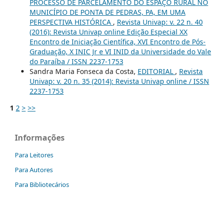
PROCESSO DE PARCELAMENTO DO ESPAÇO RURAL NO
MUNICÍPIO DE PONTA DE PEDRAS, PA, EM UMA
PERSPECTIVA HISTÓRICA
,
Revista Univap: v. 22 n. 40
(2016): Revista Univap online Edição Especial XX
Encontro de Iniciação Científica, XVI Encontro de Pós-
Graduação, X INIC Jr e VI INID da Universidade do Vale
do Paraíba / ISSN 2237-1753
Sandra Maria Fonseca da Costa,
EDITORIAL
,
Revista
Univap: v. 20 n. 35 (2014): Revista Univap online / ISSN
2237-1753
1
2
>
>>
Informações
Para Leitores
Para Autores
Para Bibliotecários