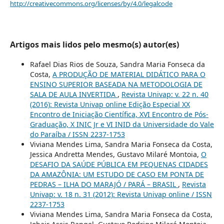
http://creativecommons.org/licenses/by/4.0/legalcode
Artigos mais lidos pelo mesmo(s) autor(es)
Rafael Dias Rios de Souza, Sandra Maria Fonseca da
Costa,
A PRODUÇÃO DE MATERIAL DIDÁTICO PARA O
ENSINO SUPERIOR BASEADA NA METODOLOGIA DE
SALA DE AULA INVERTIDA
,
Revista Univap: v. 22 n. 40
(2016): Revista Univap online Edição Especial XX
Encontro de Iniciação Científica, XVI Encontro de Pós-
Graduação, X INIC Jr e VI INID da Universidade do Vale
do Paraíba / ISSN 2237-1753
Viviana Mendes Lima, Sandra Maria Fonseca da Costa,
Jessica Andretta Mendes, Gustavo Milaré Montoia,
O
DESAFIO DA SAÚDE PÚBLICA EM PEQUENAS CIDADES
DA AMAZÔNIA: UM ESTUDO DE CASO EM PONTA DE
PEDRAS – ILHA DO MARAJÓ / PARÁ – BRASIL
,
Revista
Univap: v. 18 n. 31 (2012): Revista Univap online / ISSN
2237-1753
Viviana Mendes Lima, Sandra Maria Fonseca da Costa,