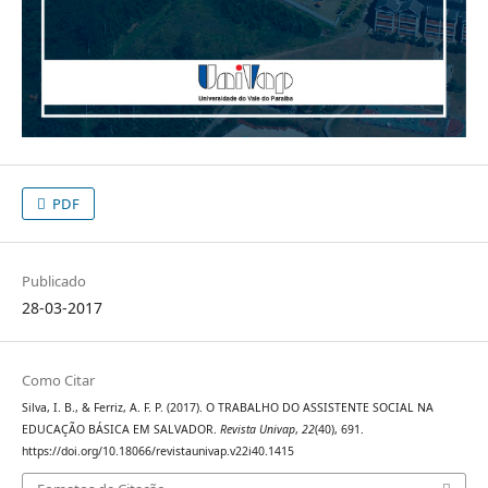
PDF
Publicado
28-03-2017
Como Citar
Silva, I. B., & Ferriz, A. F. P. (2017). O TRABALHO DO ASSISTENTE SOCIAL NA
EDUCAÇÃO BÁSICA EM SALVADOR.
Revista Univap
,
22
(40), 691.
https://doi.org/10.18066/revistaunivap.v22i40.1415