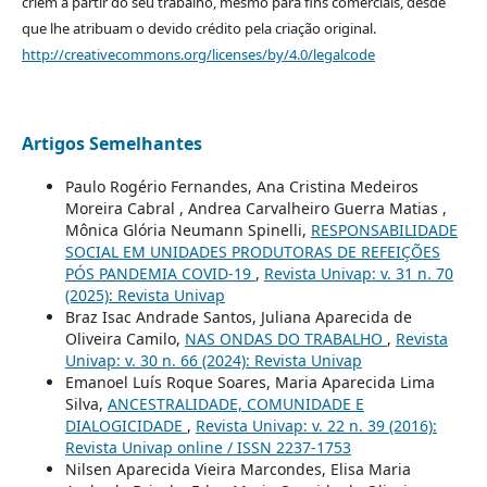
criem a partir do seu trabalho, mesmo para fins comerciais, desde
que lhe atribuam o devido crédito pela criação original.
http://creativecommons.org/licenses/by/4.0/legalcode
Artigos Semelhantes
Paulo Rogério Fernandes, Ana Cristina Medeiros
Moreira Cabral , Andrea Carvalheiro Guerra Matias ,
Mônica Glória Neumann Spinelli,
RESPONSABILIDADE
SOCIAL EM UNIDADES PRODUTORAS DE REFEIÇÕES
PÓS PANDEMIA COVID-19
,
Revista Univap: v. 31 n. 70
(2025): Revista Univap
Braz Isac Andrade Santos, Juliana Aparecida de
Oliveira Camilo,
NAS ONDAS DO TRABALHO
,
Revista
Univap: v. 30 n. 66 (2024): Revista Univap
Emanoel Luís Roque Soares, Maria Aparecida Lima
Silva,
ANCESTRALIDADE, COMUNIDADE E
DIALOGICIDADE
,
Revista Univap: v. 22 n. 39 (2016):
Revista Univap online / ISSN 2237-1753
Nilsen Aparecida Vieira Marcondes, Elisa Maria