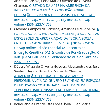
Andrade Brisola, Edna Maria Querido de Oliveira
Chamon,
O ESTADO DA ARTE NA AMBIÊNCIA DA
INTERNET: COMO ESTÁ A PRODUÇÃO SOBRE
EDUCAÇÃO PERMANENTE DO ASSISTENTE SOCIAL?
,
Revista Univap: v. 21 n. 37 (2015): Revista Univap
online / ISSN 2237-1753
Cleomar Campos da Fonseca, Amanda Leite Ribeiro,
A
FORMAÇÃO DE GRADUAÇÃO EM SERVIÇO SOCIAL E AS
EXPRESSÕES DE APROPRIAÇÃO DA TEORIA SOCIAL
CRÍTICA
,
Revista Univap: v. 22 n. 40 (2016): Revista
Univap online Edição Especial XX Encontro de
Iniciação Científica, XVI Encontro de Pós-Graduação, X
INIC Jr e VI INID da Universidade do Vale do Paraíba /
ISSN 2237-1753
Débora Wilza de Oliveira Guedes, Alessandra dos Reis
Santos, Nayara Benedita Maria de Oliveira,
ATUALIZAÇÃO CULTURAL E LONGEVIDADE: A
PREDOMINÂNCIA DO GÊNERO FEMININO EM ESPAÇOS
DE EDUCAÇÃO CONTINUADA: FACULDADE DA
TERCEIRA IDADE UNIVAP – EM TEMPOS DE PANDEMIA
,
Revista Univap: v. 27 n. 55 (2021): Revista Univap
online - ISSN 2237-1753
Roberlandia Evangelista Lopes Ávila, Ellen Maria