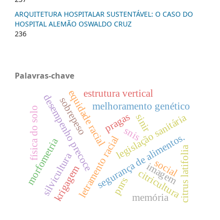
ARQUITETURA HOSPITALAR SUSTENTÁVEL: O CASO DO
HOSPITAL ALEMÃO OSWALDO CRUZ
236
Palavras-chave
estrutura vertical
equidade racial
desempenho precoce
sobrepeso
melhoramento genético
física do solo
pragas
legislação sanitária
sinir
snis
segurança de alimentos.
letramento racial
morfometria
citrus latifolia
silvicultura
social
imagem
krigagem
citricultura
pnrs
memória