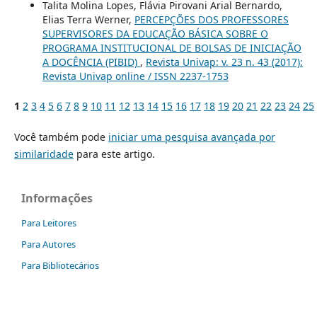
Talita Molina Lopes, Flávia Pirovani Arial Bernardo,
Elias Terra Werner,
PERCEPÇÕES DOS PROFESSORES
SUPERVISORES DA EDUCAÇÃO BÁSICA SOBRE O
PROGRAMA INSTITUCIONAL DE BOLSAS DE INICIAÇÃO
A DOCÊNCIA (PIBID)
,
Revista Univap: v. 23 n. 43 (2017):
Revista Univap online / ISSN 2237-1753
1
2
3
4
5
6
7
8
9
10
11
12
13
14
15
16
17
18
19
20
21
22
23
24
25
Você também pode
iniciar uma pesquisa avançada por
similaridade
para este artigo.
Informações
Para Leitores
Para Autores
Para Bibliotecários