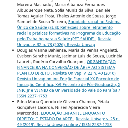
Moreira Machado , Maria Albaniza Fernandes
Albuquerque Neta, Sofia Muniz da Silva, Daniele
Tomaz Aguiar Frota, Thales Antonio de Sousa, Jorge
Samuel de Sousa Teixeira,
Equidade racial no Sistema
Único de Saúde (SUS): Reflexões sobre letramento
racial e práticas formativas no Programa de Educação
pelo Trabalho para a Saúde (PET-SAÚDE)
,
Revista
Univap: v. 32 n. 73 (2026): Revista Univap
Douglas Vianna Bahiense, Maria da Penha Angeletti,
Evelson Sanche Muniz, Jacimar Luis de Souza, Lucinéia
Laurett, Rogério Carvalho Guarçoni,
ORGANIZAÇÃO
FINANCEIRA NA CONVERSÃO DE ÁREA AO SISTEMA
PLANTIO DIRETO
,
Revista Univap: v. 22 n. 40 (2016):
Revista Univap online Edição Especial XX Encontro de
Iniciação Científica, XVI Encontro de Pós-Graduação, X
INIC Jr e VI INID da Universidade do Vale do Paraíba /
ISSN 2237-1753
Edna Maria Querido de Oliveira Chamon, Pétala
Gonçalves Lacerda, Nilsen Aparecida Vieira
Marcondes,
EDUCAÇÃO INFANTIL ENQUANTO
DIREITO: O ESTADO DA ARTE
,
Revista Univap: v. 25 n.
49 (2019): Revista Univap online / ISSN 2237-1753