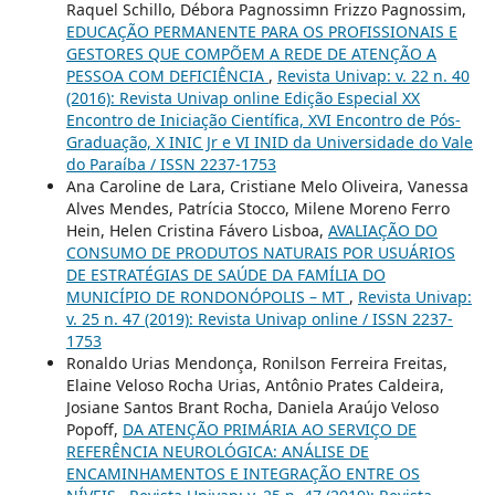
Raquel Schillo, Débora Pagnossimn Frizzo Pagnossim,
EDUCAÇÃO PERMANENTE PARA OS PROFISSIONAIS E
GESTORES QUE COMPÕEM A REDE DE ATENÇÃO A
PESSOA COM DEFICIÊNCIA
,
Revista Univap: v. 22 n. 40
(2016): Revista Univap online Edição Especial XX
Encontro de Iniciação Científica, XVI Encontro de Pós-
Graduação, X INIC Jr e VI INID da Universidade do Vale
do Paraíba / ISSN 2237-1753
Ana Caroline de Lara, Cristiane Melo Oliveira, Vanessa
Alves Mendes, Patrícia Stocco, Milene Moreno Ferro
Hein, Helen Cristina Fávero Lisboa,
AVALIAÇÃO DO
CONSUMO DE PRODUTOS NATURAIS POR USUÁRIOS
DE ESTRATÉGIAS DE SAÚDE DA FAMÍLIA DO
MUNICÍPIO DE RONDONÓPOLIS – MT
,
Revista Univap:
v. 25 n. 47 (2019): Revista Univap online / ISSN 2237-
1753
Ronaldo Urias Mendonça, Ronilson Ferreira Freitas,
Elaine Veloso Rocha Urias, Antônio Prates Caldeira,
Josiane Santos Brant Rocha, Daniela Araújo Veloso
Popoff,
DA ATENÇÃO PRIMÁRIA AO SERVIÇO DE
REFERÊNCIA NEUROLÓGICA: ANÁLISE DE
ENCAMINHAMENTOS E INTEGRAÇÃO ENTRE OS