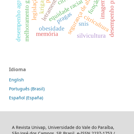
desempenho agronômico
segurança de alimentos.
letramento racial
melhoramento genético
desempenho precoce
krigagem
equidade racial
imagem
pragas
citricultura
snis
obesidade
memória
silvicultura
Idioma
English
Português (Brasil)
Español (España)
A Revista Univap, Universidade do Vale do Paraíba,
São José dos Campos, SP, Brasil. e-ISSN 2237-1753 /