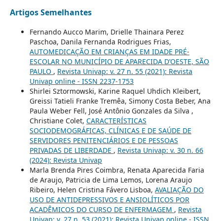
Artigos Semelhantes
Fernando Aucco Marim, Drielle Thainara Perez
Paschoa, Danila Fernanda Rodrigues Frias,
AUTOMEDICAÇÃO EM CRIANÇAS EM IDADE PRÉ-
ESCOLAR NO MUNICÍPIO DE APARECIDA D’OESTE, SÃO
PAULO
,
Revista Univap: v. 27 n. 55 (2021): Revista
Univap online - ISSN 2237-1753
Shirlei Sztormowski, Karine Raquel Uhdich Kleibert,
Greissi Tatieli Franke Tremêa, Simony Costa Beber, Ana
Paula Weber Fell, José Antônio Gonzales da Silva ,
Christiane Colet,
CARACTERÍSTICAS
SOCIODEMOGRÁFICAS, CLÍNICAS E DE SAÚDE DE
SERVIDORES PENITENCIÁRIOS E DE PESSOAS
PRIVADAS DE LIBERDADE
,
Revista Univap: v. 30 n. 66
(2024): Revista Univap
Marla Brenda Pires Coimbra, Renata Aparecida Faria
de Araujo, Patricia de Lima Lemos, Lorena Araujo
Ribeiro, Helen Cristina Fávero Lisboa,
AVALIAÇÃO DO
USO DE ANTIDEPRESSIVOS E ANSIOLÍTICOS POR
ACADÊMICOS DO CURSO DE ENFERMAGEM
,
Revista
Univap: v. 27 n. 53 (2021): Revista Univap online - ISSN