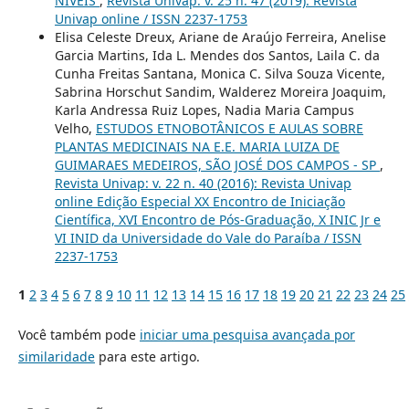
NÍVEIS
,
Revista Univap: v. 25 n. 47 (2019): Revista
Univap online / ISSN 2237-1753
Elisa Celeste Dreux, Ariane de Araújo Ferreira, Anelise
Garcia Martins, Ida L. Mendes dos Santos, Laila C. da
Cunha Freitas Santana, Monica C. Silva Souza Vicente,
Sabrina Horschut Sandim, Walderez Moreira Joaquim,
Karla Andressa Ruiz Lopes, Nadia Maria Campus
Velho,
ESTUDOS ETNOBOTÂNICOS E AULAS SOBRE
PLANTAS MEDICINAIS NA E.E. MARIA LUIZA DE
GUIMARAES MEDEIROS, SÃO JOSÉ DOS CAMPOS - SP
,
Revista Univap: v. 22 n. 40 (2016): Revista Univap
online Edição Especial XX Encontro de Iniciação
Científica, XVI Encontro de Pós-Graduação, X INIC Jr e
VI INID da Universidade do Vale do Paraíba / ISSN
2237-1753
1
2
3
4
5
6
7
8
9
10
11
12
13
14
15
16
17
18
19
20
21
22
23
24
25
Você também pode
iniciar uma pesquisa avançada por
similaridade
para este artigo.