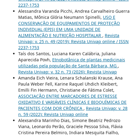
2237-1753
Alessandra Varanda Picchi, Andrea Carvalheiro Guerra
Matias, Mônica Glória Neumann Spinelli,
USO E
CONSERVAÇÃO DE EQUIPAMENTOS DE PROTEÇÃO
INDIVIDUAL (EPIS) EM UMA UNIDADE DE
ALIMENTAÇÃO E NUTRIÇÃO HOSPITALAR
,
Revista
Univap: v. 25 n. 49 (2019): Revista Univap online / ISSN
2237-1753
Taís dos Santos, Luciana Karen Calábria, Juliana
Aparecida Povh,
Etnobotânica de plantas medicinais
utilizadas pela população de Santa Bárbara, MG
,
Revista Univap: v. 32 n. 73 (2026): Revista Univap
Amanda Eich Vieira, Lenara Schalanski Krause, Ana
Paula Weber Fell, Karine Raquel Uhdich Kleibert,
Emilli Fin Hermann, Christiane de Fátima Colet,
ASSOCIAÇÃO ENTRE MARCADORES DE ESTRESSE
OXIDATIVO E VARIÁVEIS CLÍNICAS E BIOQUÍMICAS DE
PACIENTES COM DOR CRÔNICA
,
Revista Univap: v. 28
n. 59 (2022): Revista Univap online
Alexsandra Marinho Dias, Simone Beatriz Pedrozo
Viana, Leonardo Perão, Graciele Pessoa Silva, Flávia
Cristina Pereira Belmiro, Indiara Mesquita Fialho,