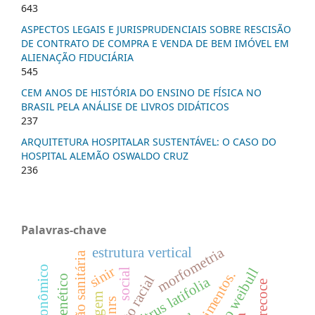
643
ASPECTOS LEGAIS E JURISPRUDENCIAIS SOBRE RESCISÃO
DE CONTRATO DE COMPRA E VENDA DE BEM IMÓVEL EM
ALIENAÇÃO FIDUCIÁRIA
545
CEM ANOS DE HISTÓRIA DO ENSINO DE FÍSICA NO
BRASIL PELA ANÁLISE DE LIVROS DIDÁTICOS
237
ARQUITETURA HOSPITALAR SUSTENTÁVEL: O CASO DO
HOSPITAL ALEMÃO OSWALDO CRUZ
236
Palavras-chave
morfometria
estrutura vertical
legislação sanitária
sinir
função weibull
social
citrus latifolia
pnrs