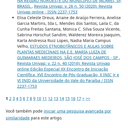
NA REGIÃO NOROESTE DO MUNICÍPIO DE JACAREÍ, SP,
BRASIL
,
Revista Univap: v. 26 n. 50 (2020): Revista
Univap online - ISSN 2237-1753
Elisa Celeste Dreux, Ariane de Araújo Ferreira, Anelise
Garcia Martins, Ida L. Mendes dos Santos, Laila C. da
Cunha Freitas Santana, Monica C. Silva Souza Vicente,
Sabrina Horschut Sandim, Walderez Moreira Joaquim,
Karla Andressa Ruiz Lopes, Nadia Maria Campus
Velho,
ESTUDOS ETNOBOTÂNICOS E AULAS SOBRE
PLANTAS MEDICINAIS NA E.E. MARIA LUIZA DE
GUIMARAES MEDEIROS, SÃO JOSÉ DOS CAMPOS - SP
,
Revista Univap: v. 22 n. 40 (2016): Revista Univap
online Edição Especial XX Encontro de Iniciação
Científica, XVI Encontro de Pós-Graduação, X INIC Jr e
VI INID da Universidade do Vale do Paraíba / ISSN
2237-1753
1
2
3
4
5
6
7
8
9
10
11
12
13
14
15
16
17
>
>>
Você também pode
iniciar uma pesquisa avançada por
similaridade
para este artigo.