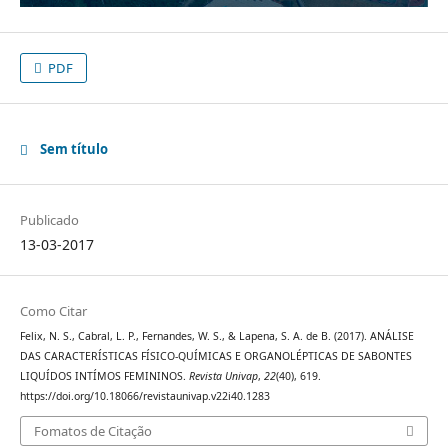
PDF
Sem título
Publicado
13-03-2017
Como Citar
Felix, N. S., Cabral, L. P., Fernandes, W. S., & Lapena, S. A. de B. (2017). ANÁLISE
DAS CARACTERÍSTICAS FÍSICO-QUÍMICAS E ORGANOLÉPTICAS DE SABONTES
LIQUÍDOS INTÍMOS FEMININOS.
Revista Univap
,
22
(40), 619.
https://doi.org/10.18066/revistaunivap.v22i40.1283
Fomatos de Citação