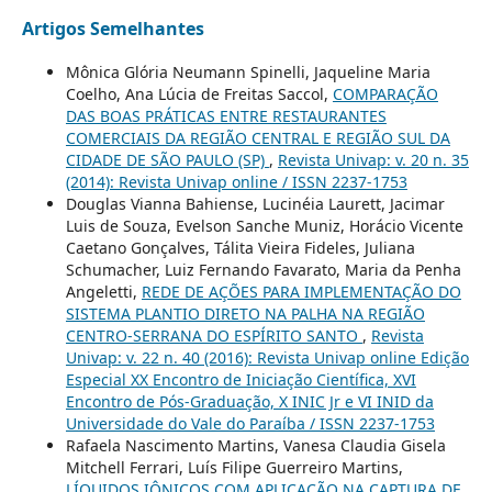
Artigos Semelhantes
Mônica Glória Neumann Spinelli, Jaqueline Maria
Coelho, Ana Lúcia de Freitas Saccol,
COMPARAÇÃO
DAS BOAS PRÁTICAS ENTRE RESTAURANTES
COMERCIAIS DA REGIÃO CENTRAL E REGIÃO SUL DA
CIDADE DE SÃO PAULO (SP)
,
Revista Univap: v. 20 n. 35
(2014): Revista Univap online / ISSN 2237-1753
Douglas Vianna Bahiense, Lucinéia Laurett, Jacimar
Luis de Souza, Evelson Sanche Muniz, Horácio Vicente
Caetano Gonçalves, Tálita Vieira Fideles, Juliana
Schumacher, Luiz Fernando Favarato, Maria da Penha
Angeletti,
REDE DE AÇÕES PARA IMPLEMENTAÇÃO DO
SISTEMA PLANTIO DIRETO NA PALHA NA REGIÃO
CENTRO-SERRANA DO ESPÍRITO SANTO
,
Revista
Univap: v. 22 n. 40 (2016): Revista Univap online Edição
Especial XX Encontro de Iniciação Científica, XVI
Encontro de Pós-Graduação, X INIC Jr e VI INID da
Universidade do Vale do Paraíba / ISSN 2237-1753
Rafaela Nascimento Martins, Vanesa Claudia Gisela
Mitchell Ferrari, Luís Filipe Guerreiro Martins,
LÍQUIDOS IÔNICOS COM APLICAÇÃO NA CAPTURA DE