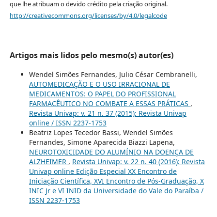
que lhe atribuam o devido crédito pela criação original.
http://creativecommons.org/licenses/by/4.0/legalcode
Artigos mais lidos pelo mesmo(s) autor(es)
Wendel Simões Fernandes, Julio César Cembranelli,
AUTOMEDICAÇÃO E O USO IRRACIONAL DE
MEDICAMENTOS: O PAPEL DO PROFISSIONAL
FARMACÊUTICO NO COMBATE A ESSAS PRÁTICAS
,
Revista Univap: v. 21 n. 37 (2015): Revista Univap
online / ISSN 2237-1753
Beatriz Lopes Tecedor Bassi, Wendel Simões
Fernandes, Simone Aparecida Biazzi Lapena,
NEUROTOXICIDADE DO ALUMÍNIO NA DOENÇA DE
ALZHEIMER
,
Revista Univap: v. 22 n. 40 (2016): Revista
Univap online Edição Especial XX Encontro de
Iniciação Científica, XVI Encontro de Pós-Graduação, X
INIC Jr e VI INID da Universidade do Vale do Paraíba /
ISSN 2237-1753