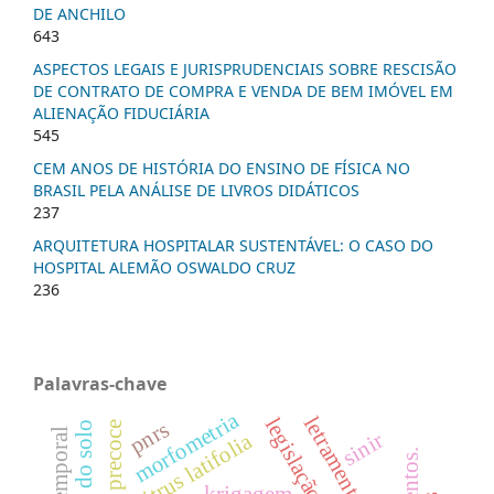
DE ANCHILO
643
ASPECTOS LEGAIS E JURISPRUDENCIAIS SOBRE RESCISÃO
DE CONTRATO DE COMPRA E VENDA DE BEM IMÓVEL EM
ALIENAÇÃO FIDUCIÁRIA
545
CEM ANOS DE HISTÓRIA DO ENSINO DE FÍSICA NO
BRASIL PELA ANÁLISE DE LIVROS DIDÁTICOS
237
ARQUITETURA HOSPITALAR SUSTENTÁVEL: O CASO DO
HOSPITAL ALEMÃO OSWALDO CRUZ
236
Palavras-chave
morfometria
letramento racial
pnrs
física do solo
sinir
citrus latifolia
krigagem