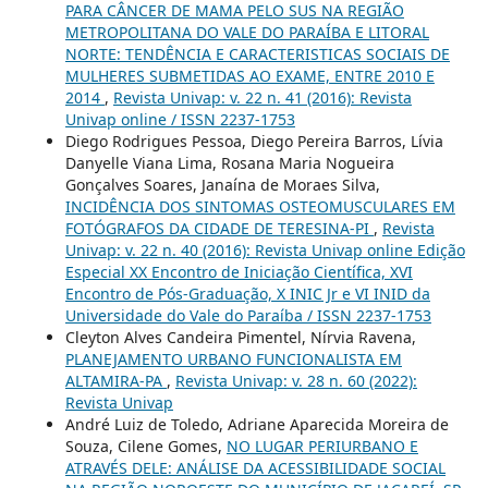
PARA CÂNCER DE MAMA PELO SUS NA REGIÃO
METROPOLITANA DO VALE DO PARAÍBA E LITORAL
NORTE: TENDÊNCIA E CARACTERISTICAS SOCIAIS DE
MULHERES SUBMETIDAS AO EXAME, ENTRE 2010 E
2014
,
Revista Univap: v. 22 n. 41 (2016): Revista
Univap online / ISSN 2237-1753
Diego Rodrigues Pessoa, Diego Pereira Barros, Lívia
Danyelle Viana Lima, Rosana Maria Nogueira
Gonçalves Soares, Janaína de Moraes Silva,
INCIDÊNCIA DOS SINTOMAS OSTEOMUSCULARES EM
FOTÓGRAFOS DA CIDADE DE TERESINA-PI
,
Revista
Univap: v. 22 n. 40 (2016): Revista Univap online Edição
Especial XX Encontro de Iniciação Científica, XVI
Encontro de Pós-Graduação, X INIC Jr e VI INID da
Universidade do Vale do Paraíba / ISSN 2237-1753
Cleyton Alves Candeira Pimentel, Nírvia Ravena,
PLANEJAMENTO URBANO FUNCIONALISTA EM
ALTAMIRA-PA
,
Revista Univap: v. 28 n. 60 (2022):
Revista Univap
André Luiz de Toledo, Adriane Aparecida Moreira de
Souza, Cilene Gomes,
NO LUGAR PERIURBANO E
ATRAVÉS DELE: ANÁLISE DA ACESSIBILIDADE SOCIAL