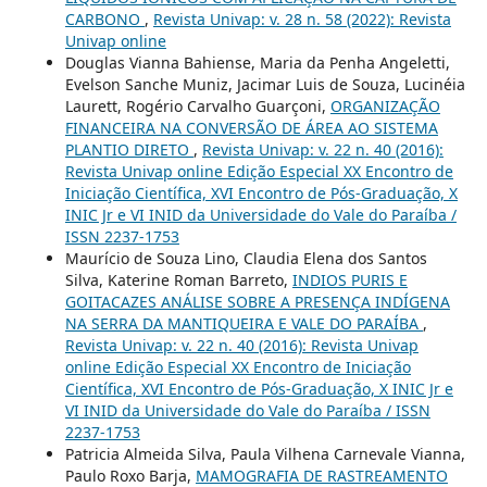
CARBONO
,
Revista Univap: v. 28 n. 58 (2022): Revista
Univap online
Douglas Vianna Bahiense, Maria da Penha Angeletti,
Evelson Sanche Muniz, Jacimar Luis de Souza, Lucinéia
Laurett, Rogério Carvalho Guarçoni,
ORGANIZAÇÃO
FINANCEIRA NA CONVERSÃO DE ÁREA AO SISTEMA
PLANTIO DIRETO
,
Revista Univap: v. 22 n. 40 (2016):
Revista Univap online Edição Especial XX Encontro de
Iniciação Científica, XVI Encontro de Pós-Graduação, X
INIC Jr e VI INID da Universidade do Vale do Paraíba /
ISSN 2237-1753
Maurício de Souza Lino, Claudia Elena dos Santos
Silva, Katerine Roman Barreto,
INDIOS PURIS E
GOITACAZES ANÁLISE SOBRE A PRESENÇA INDÍGENA
NA SERRA DA MANTIQUEIRA E VALE DO PARAÍBA
,
Revista Univap: v. 22 n. 40 (2016): Revista Univap
online Edição Especial XX Encontro de Iniciação
Científica, XVI Encontro de Pós-Graduação, X INIC Jr e
VI INID da Universidade do Vale do Paraíba / ISSN
2237-1753
Patricia Almeida Silva, Paula Vilhena Carnevale Vianna,
Paulo Roxo Barja,
MAMOGRAFIA DE RASTREAMENTO