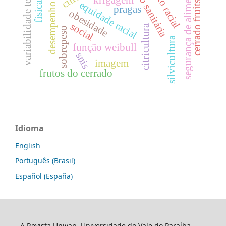
legislação sanitária
desempenho precoce
variabilidade temporal
segurança de alimentos.
equidade racial
cerrado fruits
pragas
obesidade
social
citricultura
sobrepeso
silvicultura
função weibull
snis
imagem
frutos do cerrado
Idioma
English
Português (Brasil)
Español (España)
A Revista Univap, Universidade do Vale do Paraíba,