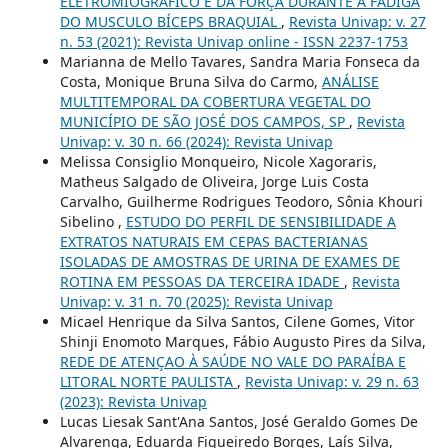
ELETROMIOGRÁFICO E DA FORÇA DURANTE A FADIGA
DO MUSCULO BÍCEPS BRAQUIAL
,
Revista Univap: v. 27
n. 53 (2021): Revista Univap online - ISSN 2237-1753
Marianna de Mello Tavares, Sandra Maria Fonseca da
Costa, Monique Bruna Silva do Carmo,
ANÁLISE
MULTITEMPORAL DA COBERTURA VEGETAL DO
MUNICÍPIO DE SÃO JOSÉ DOS CAMPOS, SP
,
Revista
Univap: v. 30 n. 66 (2024): Revista Univap
Melissa Consiglio Monqueiro, Nicole Xagoraris,
Matheus Salgado de Oliveira, Jorge Luis Costa
Carvalho, Guilherme Rodrigues Teodoro, Sônia Khouri
Sibelino ,
ESTUDO DO PERFIL DE SENSIBILIDADE A
EXTRATOS NATURAIS EM CEPAS BACTERIANAS
ISOLADAS DE AMOSTRAS DE URINA DE EXAMES DE
ROTINA EM PESSOAS DA TERCEIRA IDADE
,
Revista
Univap: v. 31 n. 70 (2025): Revista Univap
Micael Henrique da Silva Santos, Cilene Gomes, Vitor
Shinji Enomoto Marques, Fábio Augusto Pires da Silva,
REDE DE ATENÇAO À SAÚDE NO VALE DO PARAÍBA E
LITORAL NORTE PAULISTA
,
Revista Univap: v. 29 n. 63
(2023): Revista Univap
Lucas Liesak Sant'Ana Santos, José Geraldo Gomes De
Alvarenga, Eduarda Figueiredo Borges, Laís Silva,