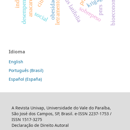
letramento racial
citrus latifolia
bioeconomia
obesidade
pnrs
sobrepeso
social
Idioma
English
Português (Brasil)
Español (España)
A Revista Univap, Universidade do Vale do Paraíba,
São José dos Campos, SP, Brasil. e-ISSN 2237-1753 /
ISSN 1517-3275
Declaração de Direito Autoral