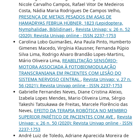
Nicole Carvalho Campos, Rafael Vitor De Medeiros
Costa, Nádia Maria Rodrigues De Campos Velho,
PRESENÇA DE METAIS PESADOS EM ASAS DE
HAMADRYAS FEBRUA HÜBNER, 1823 (Lepidoptera,
Nymphalidae, Biblidinae)
,
Revista Univap: v. 26 n. 52
(2020): Revista Univap online - ISSN 2237-1753
Carolina Lobo Guimarães, Ana Paula Pinto, Humberto
Gimenes Macedo, Virgínia Klausner, Fernanda Púpio
Silva Lima, Rodrigo Alvaro Brandão Lopes-Martins,
Mário Oliveira Lima,
REABILITAÇÃO SENSÓRIO-
MOTORA ASSOCIADA À FOTOBIOMODULAÇÃO
TRANSCRANIANA EM PACIENTES COM LESÃO DO
SISTEMA NERVOSO CENTRAL
,
Revista Univap: v. 27 n.
56 (2021): Revista Univap online - ISSN 2237-1753
Gabrielle Fernandes Neves, Diane Cristina Aleixo,
Izabela Lopes Mendes, Mario Oliveira Lima, Sérgio
Takeshi Tatsukawa de Freitas, Marcele Florêncio das
Neves,
EFEITO DA TERAPIA ROBÓTICA NO MEMBRO
SUPERIOR PARÉTICO DE PACIENTES COM AVE
,
Revista
Univap: v. 26 n. 50 (2020): Revista Univap online - ISSN
2237-1753
André Luiz de Toledo, Adriane Aparecida Moreira de