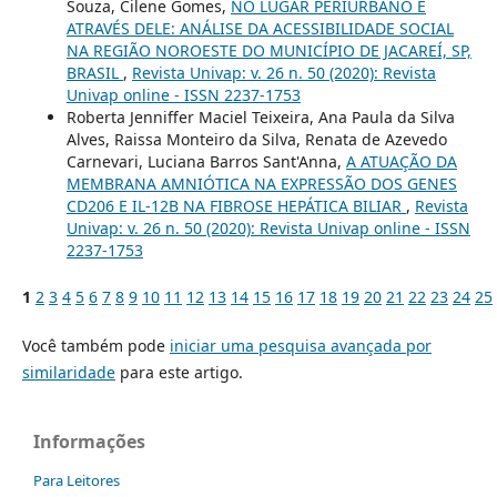
Souza, Cilene Gomes,
NO LUGAR PERIURBANO E
ATRAVÉS DELE: ANÁLISE DA ACESSIBILIDADE SOCIAL
NA REGIÃO NOROESTE DO MUNICÍPIO DE JACAREÍ, SP,
BRASIL
,
Revista Univap: v. 26 n. 50 (2020): Revista
Univap online - ISSN 2237-1753
Roberta Jenniffer Maciel Teixeira, Ana Paula da Silva
Alves, Raissa Monteiro da Silva, Renata de Azevedo
Carnevari, Luciana Barros Sant'Anna,
A ATUAÇÃO DA
MEMBRANA AMNIÓTICA NA EXPRESSÃO DOS GENES
CD206 E IL-12B NA FIBROSE HEPÁTICA BILIAR
,
Revista
Univap: v. 26 n. 50 (2020): Revista Univap online - ISSN
2237-1753
1
2
3
4
5
6
7
8
9
10
11
12
13
14
15
16
17
18
19
20
21
22
23
24
25
Você também pode
iniciar uma pesquisa avançada por
similaridade
para este artigo.
Informações
Para Leitores