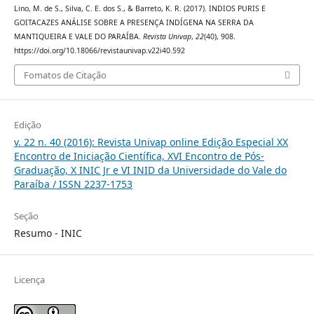
Lino, M. de S., Silva, C. E. dos S., & Barreto, K. R. (2017). INDIOS PURIS E
GOITACAZES ANÁLISE SOBRE A PRESENÇA INDÍGENA NA SERRA DA
MANTIQUEIRA E VALE DO PARAÍBA.
Revista Univap
,
22
(40), 908.
https://doi.org/10.18066/revistaunivap.v22i40.592
Fomatos de Citação
Edição
v. 22 n. 40 (2016): Revista Univap online Edição Especial XX
Encontro de Iniciação Científica, XVI Encontro de Pós-
Graduação, X INIC Jr e VI INID da Universidade do Vale do
Paraíba / ISSN 2237-1753
Seção
Resumo - INIC
Licença