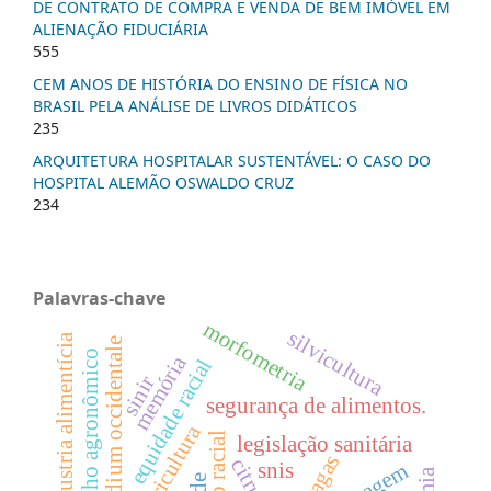
DE CONTRATO DE COMPRA E VENDA DE BEM IMÓVEL EM
ALIENAÇÃO FIDUCIÁRIA
555
CEM ANOS DE HISTÓRIA DO ENSINO DE FÍSICA NO
BRASIL PELA ANÁLISE DE LIVROS DIDÁTICOS
235
ARQUITETURA HOSPITALAR SUSTENTÁVEL: O CASO DO
HOSPITAL ALEMÃO OSWALDO CRUZ
234
Palavras-chave
morfometria
silvicultura
industria alimentícia
anacardium occidentale
desempenho agronômico
memória
equidade racial
sinir
segurança de alimentos.
citricultura
legislação sanitária
pragas
snis
krigagem