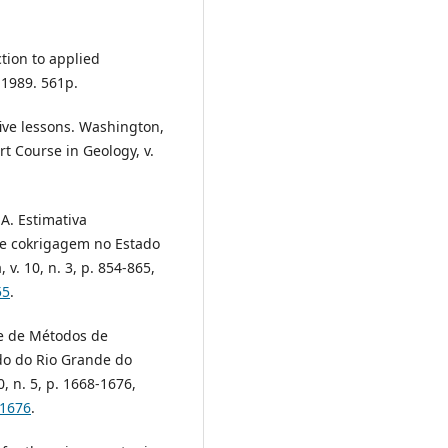
tion to applied
 1989. 561p.
five lessons. Washington,
t Course in Geology, v.
A. Estimativa
 e cokrigagem no Estado
 v. 10, n. 3, p. 854-865,
55
.
ise de Métodos de
do do Rio Grande do
0, n. 5, p. 1668-1676,
-1676
.