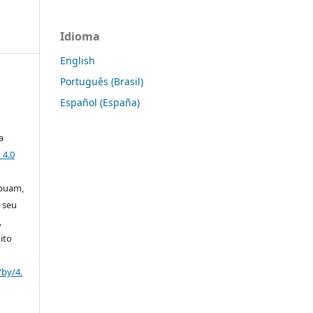
Idioma
English
Português (Brasil)
Español (España)
a
 4.0
ibuam,
 seu
,
ito
/by/4.