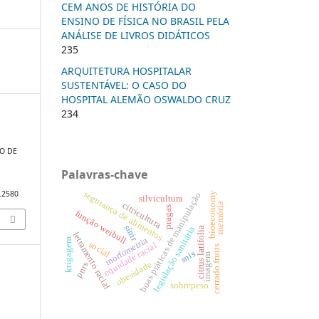
CEM ANOS DE HISTÓRIA DO
ENSINO DE FÍSICA NO BRASIL PELA
ANÁLISE DE LIVROS DIDÁTICOS
235
ARQUITETURA HOSPITALAR
SUSTENTÁVEL: O CASO DO
HOSPITAL ALEMÃO OSWALDO CRUZ
234
O DE
Palavras-chave
segurança de alimentos.
5.2580
bioeconomy
boas práticas de manipulação
silvicultura
citricultura
memória
pragas
função weibull
sinir
legislação sanitária
citrus latifolia
letramento racial
morfometria
krigagem
social
equidade racial
cerrado fruits
snis
imagem
obesidade
pnrs
sobrepeso