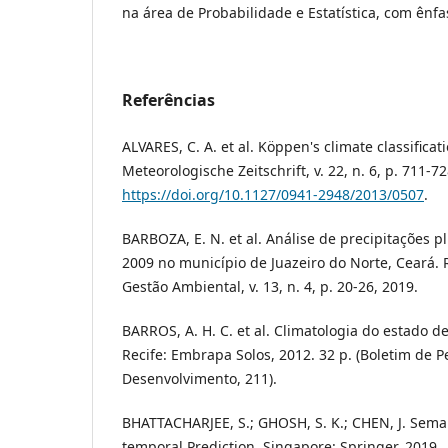
na área de Probabilidade e Estatística, com ênfa
Referências
ALVARES, C. A. et al. Köppen's climate classificat
Meteorologische Zeitschrift, v. 22, n. 6, p. 711-72
https://doi.org/10.1127/0941-2948/2013/0507
.
BARBOZA, E. N. et al. Análise de precipitações p
2009 no município de Juazeiro do Norte, Ceará. R
Gestão Ambiental, v. 13, n. 4, p. 20-26, 2019.
BARROS, A. H. C. et al. Climatologia do estado 
Recife: Embrapa Solos, 2012. 32 p. (Boletim de P
Desenvolvimento, 211).
BHATTACHARJEE, S.; GHOSH, S. K.; CHEN, J. Seman
temporal Prediction. Singapore: Springer, 2019.