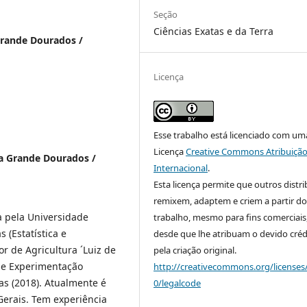
Seção
Ciências Exatas e da Terra
Grande Dourados /
Licença
Esse trabalho está licenciado com um
Licença
Creative Commons Atribuição
da Grande Dourados /
Internacional
.
Esta licença permite que outros distr
remixem, adaptem e criem a partir do
a pela Universidade
trabalho, mesmo para fins comerciais
 (Estatística e
desde que lhe atribuam o devido créd
r de Agricultura ´Luiz de
pela criação original.
a e Experimentação
http://creativecommons.org/licenses
as (2018). Atualmente é
0/legalcode
Gerais. Tem experiência