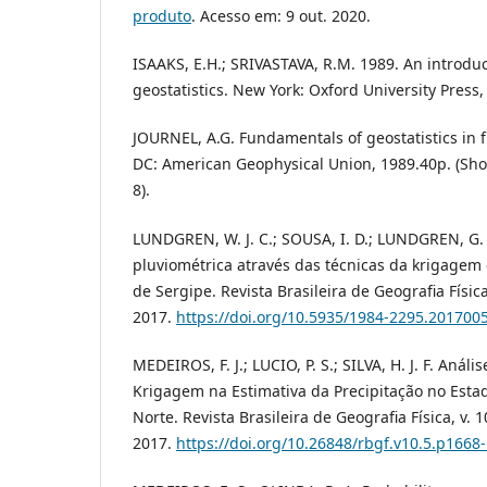
produto
. Acesso em: 9 out. 2020.
ISAAKS, E.H.; SRIVASTAVA, R.M. 1989. An introduc
geostatistics. New York: Oxford University Press,
JOURNEL, A.G. Fundamentals of geostatistics in 
DC: American Geophysical Union, 1989.40p. (Shor
8).
LUNDGREN, W. J. C.; SOUSA, I. D.; LUNDGREN, G. 
pluviométrica através das técnicas da krigagem
de Sergipe. Revista Brasileira de Geografia Física,
2017.
https://doi.org/10.5935/1984-2295.201700
MEDEIROS, F. J.; LUCIO, P. S.; SILVA, H. J. F. Anál
Krigagem na Estimativa da Precipitação no Esta
Norte. Revista Brasileira de Geografia Física, v. 1
2017.
https://doi.org/10.26848/rbgf.v10.5.p1668