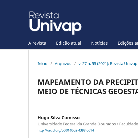
A revista
Edição atual
Notícias
Edições a
Início
/
Arquivos
/
v. 27 n. 55 (2021): Revista Univa
MAPEAMENTO DA PRECIPIT
MEIO DE TÉCNICAS GEOEST
Hugo Silva Comisso
Universidade Federal da Grande Dourados / Faculdade
http://orcid.org/0000-0002-4398-0614