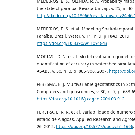
MEDEIROS, E. S.; OLINDA, R. A. Probability maps 
the state of paraiba. Revista Univap, v. 25, n. 46,
http://dx.doi.org/10.18066/revistaunivap.v24i46
MEDEIROS, E. S. et al. Modeling Spatiotemporal Ra
Paraíba, Brazil. Water, v. 11, n. 9, p.1843, 2019.
https://doi.org/10.3390/w11091843
.
MORIASI, D. N. et al. Model evaluation guideline
quantification of accuracy in watershed simulati
ASABE, v. 50, n. 3, p. 885-900, 2007.
https://doi.
PEBESMA, E. J. Multivariable geostatistics in S: 
Computers and geosciences, v. 30, n. 7, p. 683-6
https://doi.org/10.1016/j.cageo.2004.03.012
.
PEREIRA, E. R. R. et al. Variabilidade do número
estado de Alagoas. Applied Research and Agrotech
26, 2012.
https://doi.org/10.5777/paet.v5i1.1696
.