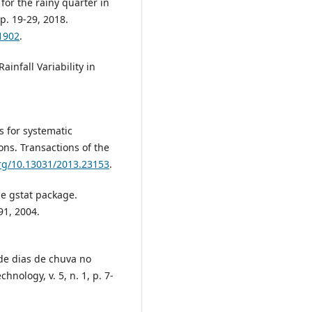
for the rainy quarter in
 p. 19-29, 2018.
.1902
.
infall Variability in
s for systematic
ons. Transactions of the
org/10.13031/2013.23153
.
the gstat package.
91, 2004.
 de dias de chuva no
nology, v. 5, n. 1, p. 7-