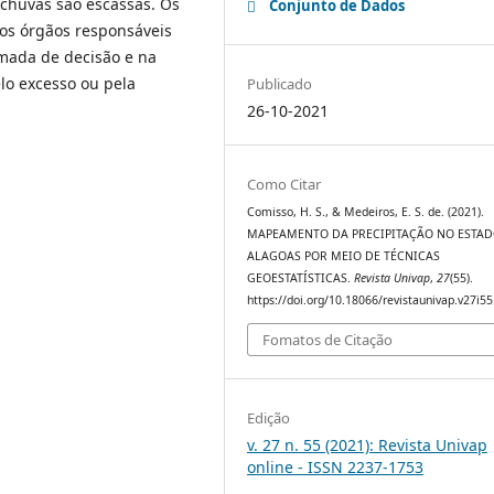
chuvas são escassas. Os
Conjunto de Dados
 os órgãos responsáveis
omada de decisão e na
lo excesso ou pela
Publicado
26-10-2021
Como Citar
Comisso, H. S., & Medeiros, E. S. de. (2021).
MAPEAMENTO DA PRECIPITAÇÃO NO ESTAD
ALAGOAS POR MEIO DE TÉCNICAS
GEOESTATÍSTICAS.
Revista Univap
,
27
(55).
https://doi.org/10.18066/revistaunivap.v27i5
Fomatos de Citação
Edição
v. 27 n. 55 (2021): Revista Univap
online - ISSN 2237-1753