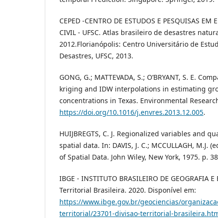
CEPED -CENTRO DE ESTUDOS E PESQUISAS EM 
CIVIL - UFSC. Atlas brasileiro de desastres natur
2012.Florianópolis: Centro Universitário de Estu
Desastres, UFSC, 2013.
GONG, G.; MATTEVADA, S.; O’BRYANT, S. E. Compa
kriging and IDW interpolations in estimating g
concentrations in Texas. Environmental Research,
https://doi.org/10.1016/j.envres.2013.12.005
.
HUIJBREGTS, C. J. Regionalized variables and qua
spatial data. In: DAVIS, J. C.; MCCULLAGH, M.J. (e
of Spatial Data. John Wiley, New York, 1975. p. 38
IBGE - INSTITUTO BRASILEIRO DE GEOGRAFIA E E
Territorial Brasileira. 2020. Disponível em:
https://www.ibge.gov.br/geociencias/organizacao
territorial/23701-divisao-territorial-brasileira.h