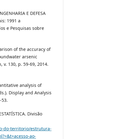
ENGENHARIA E DEFESA
ais: 1991 a
dos e Pesquisas sobre
rison of the accuracy of
roundwater arsenic
 v. 130, p. 59-69, 2014.
ntitative analysis of
ds.). Display and Analysis
-53.
STATÍSTICA. Divisão
-do-territorio/estrutura-
tml?=&t=acesso-ao-