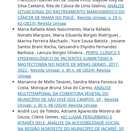
Silva Caetano, Rita de Cássia de Lima Idalino,
ANÁLISE
SITUACIONAL DO RASTREAMENTO MAMOGRÁFICO DO
CÂNCER DE MAMA NO PIAUÍ
,
Revista Univap: v. 29 n.
62 (2023): Revista Univap
Maria Rafaela Alves Nascimento, Maria Rafaela
Nonato Marques, Maria Eduarda Borges Rodrigues ,
Marina Ferreira Machado , Yure Sousa Batista , Josiane
Santos Brant Rocha, Gessandro Elipidio Fernandes
Barbosa , Lanuza Borges Oliveira ,
PERFIL CLÍNICO E
EPIDEMIOLÓGICO DE PACIENTES SUBMETIDAS A
MASTECTOMIA NO NORTE DE MINAS GERAIS, 2017-
2022
,
Revista Univap: v. 30 n. 66 (2024): Revista
Univap
Marianna de Mello Tavares, Sandra Maria Fonseca da
Costa, Monique Bruna Silva do Carmo,
ANÁLISE
MULTITEMPORAL DA COBERTURA VEGETAL DO
MUNICÍPIO DE SÃO JOSÉ DOS CAMPOS, SP
,
Revista
Univap: v. 30 n. 66 (2024): Revista Univap
André Luiz de Toledo, Adriane Aparecida Moreira de
Souza, Cilene Gomes,
NO LUGAR PERIURBANO E
ATRAVÉS DELE: ANÁLISE DA ACESSIBILIDADE SOCIAL
NA REGIÃO NOROESTE DO MUNICÍPIO DE JACAREÍ, SP,