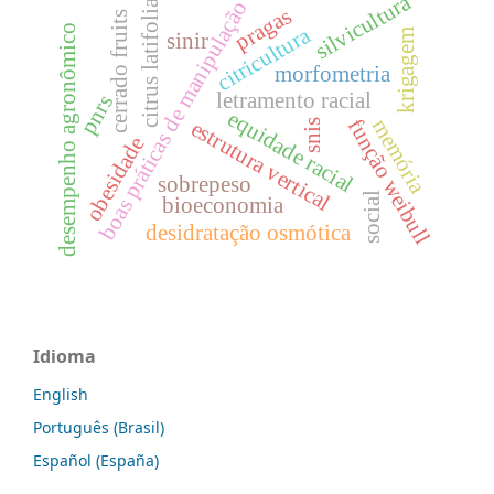
silvicultura
boas práticas de manipulação
citrus latifolia
pragas
cerrado fruits
citricultura
desempenho agronômico
krigagem
sinir
morfometria
letramento racial
pnrs
equidade racial
memória
função weibull
estrutura vertical
snis
obesidade
sobrepeso
social
bioeconomia
desidratação osmótica
Idioma
English
Português (Brasil)
Español (España)