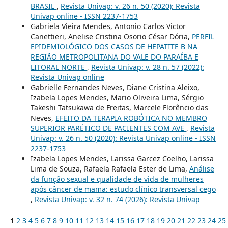
BRASIL
,
Revista Univap: v. 26 n. 50 (2020): Revista
Univap online - ISSN 2237-1753
Gabriela Vieira Mendes, Antonio Carlos Victor
Canettieri, Anelise Cristina Osorio César Dória,
PERFIL
EPIDEMIOLÓGICO DOS CASOS DE HEPATITE B NA
REGIÃO METROPOLITANA DO VALE DO PARAÍBA E
LITORAL NORTE
,
Revista Univap: v. 28 n. 57 (2022):
Revista Univap online
Gabrielle Fernandes Neves, Diane Cristina Aleixo,
Izabela Lopes Mendes, Mario Oliveira Lima, Sérgio
Takeshi Tatsukawa de Freitas, Marcele Florêncio das
Neves,
EFEITO DA TERAPIA ROBÓTICA NO MEMBRO
SUPERIOR PARÉTICO DE PACIENTES COM AVE
,
Revista
Univap: v. 26 n. 50 (2020): Revista Univap online - ISSN
2237-1753
Izabela Lopes Mendes, Larissa Garcez Coelho, Larissa
Lima de Souza, Rafaela Rafaela Ester de Lima,
Análise
da função sexual e qualidade de vida de mulheres
após câncer de mama: estudo clínico transversal cego
,
Revista Univap: v. 32 n. 74 (2026): Revista Univap
1
2
3
4
5
6
7
8
9
10
11
12
13
14
15
16
17
18
19
20
21
22
23
24
25