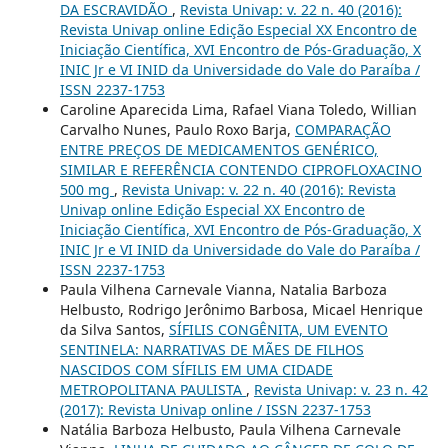
DA ESCRAVIDÃO
,
Revista Univap: v. 22 n. 40 (2016):
Revista Univap online Edição Especial XX Encontro de
Iniciação Científica, XVI Encontro de Pós-Graduação, X
INIC Jr e VI INID da Universidade do Vale do Paraíba /
ISSN 2237-1753
Caroline Aparecida Lima, Rafael Viana Toledo, Willian
Carvalho Nunes, Paulo Roxo Barja,
COMPARAÇÃO
ENTRE PREÇOS DE MEDICAMENTOS GENÉRICO,
SIMILAR E REFERÊNCIA CONTENDO CIPROFLOXACINO
500 mg
,
Revista Univap: v. 22 n. 40 (2016): Revista
Univap online Edição Especial XX Encontro de
Iniciação Científica, XVI Encontro de Pós-Graduação, X
INIC Jr e VI INID da Universidade do Vale do Paraíba /
ISSN 2237-1753
Paula Vilhena Carnevale Vianna, Natalia Barboza
Helbusto, Rodrigo Jerônimo Barbosa, Micael Henrique
da Silva Santos,
SÍFILIS CONGÊNITA, UM EVENTO
SENTINELA: NARRATIVAS DE MÃES DE FILHOS
NASCIDOS COM SÍFILIS EM UMA CIDADE
METROPOLITANA PAULISTA
,
Revista Univap: v. 23 n. 42
(2017): Revista Univap online / ISSN 2237-1753
Natália Barboza Helbusto, Paula Vilhena Carnevale