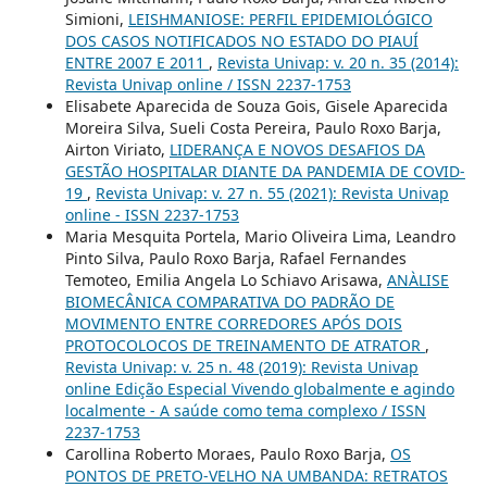
Simioni,
LEISHMANIOSE: PERFIL EPIDEMIOLÓGICO
DOS CASOS NOTIFICADOS NO ESTADO DO PIAUÍ
ENTRE 2007 E 2011
,
Revista Univap: v. 20 n. 35 (2014):
Revista Univap online / ISSN 2237-1753
Elisabete Aparecida de Souza Gois, Gisele Aparecida
Moreira Silva, Sueli Costa Pereira, Paulo Roxo Barja,
Airton Viriato,
LIDERANÇA E NOVOS DESAFIOS DA
GESTÃO HOSPITALAR DIANTE DA PANDEMIA DE COVID-
19
,
Revista Univap: v. 27 n. 55 (2021): Revista Univap
online - ISSN 2237-1753
Maria Mesquita Portela, Mario Oliveira Lima, Leandro
Pinto Silva, Paulo Roxo Barja, Rafael Fernandes
Temoteo, Emilia Angela Lo Schiavo Arisawa,
ANÀLISE
BIOMECÂNICA COMPARATIVA DO PADRÃO DE
MOVIMENTO ENTRE CORREDORES APÓS DOIS
PROTOCOLOCOS DE TREINAMENTO DE ATRATOR
,
Revista Univap: v. 25 n. 48 (2019): Revista Univap
online Edição Especial Vivendo globalmente e agindo
localmente - A saúde como tema complexo / ISSN
2237-1753
Carollina Roberto Moraes, Paulo Roxo Barja,
OS
PONTOS DE PRETO-VELHO NA UMBANDA: RETRATOS