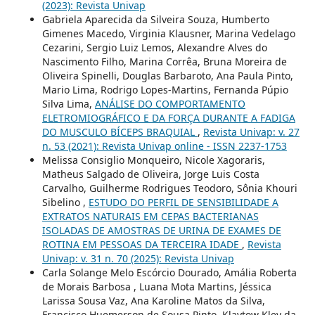
(2023): Revista Univap
Gabriela Aparecida da Silveira Souza, Humberto
Gimenes Macedo, Virginia Klausner, Marina Vedelago
Cezarini, Sergio Luiz Lemos, Alexandre Alves do
Nascimento Filho, Marina Corrêa, Bruna Moreira de
Oliveira Spinelli, Douglas Barbaroto, Ana Paula Pinto,
Mario Lima, Rodrigo Lopes-Martins, Fernanda Púpio
Silva Lima,
ANÁLISE DO COMPORTAMENTO
ELETROMIOGRÁFICO E DA FORÇA DURANTE A FADIGA
DO MUSCULO BÍCEPS BRAQUIAL
,
Revista Univap: v. 27
n. 53 (2021): Revista Univap online - ISSN 2237-1753
Melissa Consiglio Monqueiro, Nicole Xagoraris,
Matheus Salgado de Oliveira, Jorge Luis Costa
Carvalho, Guilherme Rodrigues Teodoro, Sônia Khouri
Sibelino ,
ESTUDO DO PERFIL DE SENSIBILIDADE A
EXTRATOS NATURAIS EM CEPAS BACTERIANAS
ISOLADAS DE AMOSTRAS DE URINA DE EXAMES DE
ROTINA EM PESSOAS DA TERCEIRA IDADE
,
Revista
Univap: v. 31 n. 70 (2025): Revista Univap
Carla Solange Melo Escórcio Dourado, Amália Roberta
de Morais Barbosa , Luana Mota Martins, Jéssica
Larissa Sousa Vaz, Ana Karoline Matos da Silva,
Francisco Huemerson de Sousa Pinto, Klaytow Kley da