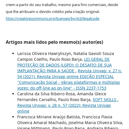
criem a partir do seu trabalho, mesmo para fins comerciais, desde
que lhe atribuam o devido crédito pela criação original.
http://creativecommons.org/licenses/by/4.0/legalcode
Artigos mais lidos pelo mesmo(s) autor(es)
Larissa Oliveira Hawryliszyn, Natalia Gavioli Souza
Campos Coelho, Paulo Roxo Barja,
LEI GERAL DE
PROTEÇÃO DE DADOS (LGPD): O DESAFIO DE SUA
IMPLANTAÇÃO PARA A SAÚDE
,
Revista Univap: v. 27 n.
54 (2021): Revista Univap online EDIÇÃO ESPECIAL
"Comunicação Social - Várias plataformas e múltiplas
vozes: do off-line ao on-line" - ISSN 2237-1753
Carolina da Silva Ribeiro Rosa, Amanda Gleice
Fernandes Carvalho, Paulo Roxo Barja,
SOFT SKILLS
,
Revista Univap: v. 28 n. 57 (2022): Revista Univap
online
Francisca Miriane Araújo Batista, Francisca Flavia
Oliveira Amaral Machado, Joselma Maria Oliveira Silva,
Josane Mittmann, Paulo Roxo Barja, Andreza Ribeiro