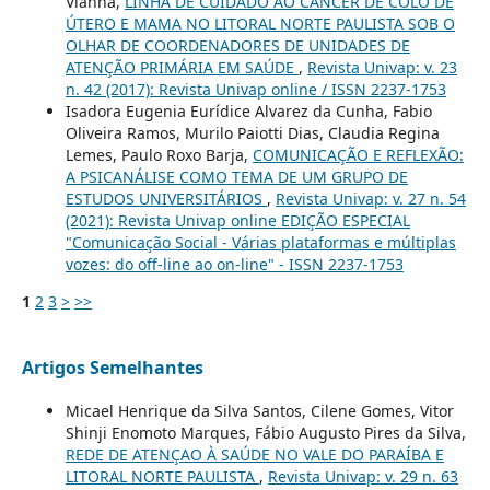
Vianna,
LINHA DE CUIDADO AO CÂNCER DE COLO DE
ÚTERO E MAMA NO LITORAL NORTE PAULISTA SOB O
OLHAR DE COORDENADORES DE UNIDADES DE
ATENÇÃO PRIMÁRIA EM SAÚDE
,
Revista Univap: v. 23
n. 42 (2017): Revista Univap online / ISSN 2237-1753
Isadora Eugenia Eurídice Alvarez da Cunha, Fabio
Oliveira Ramos, Murilo Paiotti Dias, Claudia Regina
Lemes, Paulo Roxo Barja,
COMUNICAÇÃO E REFLEXÃO:
A PSICANÁLISE COMO TEMA DE UM GRUPO DE
ESTUDOS UNIVERSITÁRIOS
,
Revista Univap: v. 27 n. 54
(2021): Revista Univap online EDIÇÃO ESPECIAL
"Comunicação Social - Várias plataformas e múltiplas
vozes: do off-line ao on-line" - ISSN 2237-1753
1
2
3
>
>>
Artigos Semelhantes
Micael Henrique da Silva Santos, Cilene Gomes, Vitor
Shinji Enomoto Marques, Fábio Augusto Pires da Silva,
REDE DE ATENÇAO À SAÚDE NO VALE DO PARAÍBA E
LITORAL NORTE PAULISTA
,
Revista Univap: v. 29 n. 63