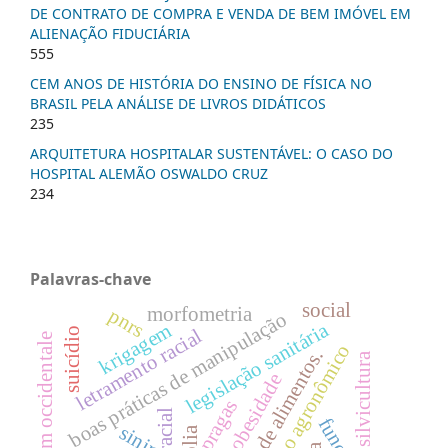
DE CONTRATO DE COMPRA E VENDA DE BEM IMÓVEL EM
ALIENAÇÃO FIDUCIÁRIA
555
CEM ANOS DE HISTÓRIA DO ENSINO DE FÍSICA NO
BRASIL PELA ANÁLISE DE LIVROS DIDÁTICOS
235
ARQUITETURA HOSPITALAR SUSTENTÁVEL: O CASO DO
HOSPITAL ALEMÃO OSWALDO CRUZ
234
Palavras-chave
social
morfometria
pnrs
boas práticas de manipulação
legislação sanitária
krigagem
letramento racial
suicídio
anacardium occidentale
desempenho agronômico
segurança de alimentos.
silvicultura
obesidade
pragas
sinir