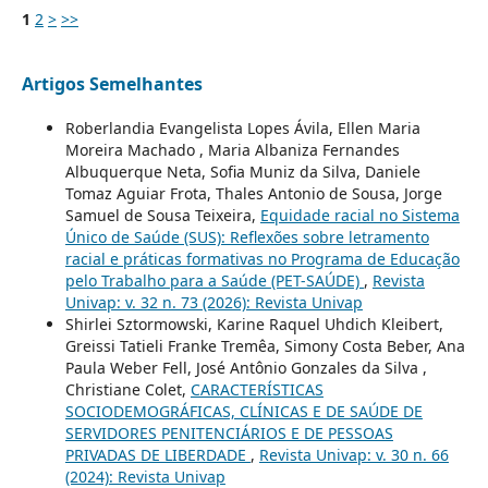
1
2
>
>>
Artigos Semelhantes
Roberlandia Evangelista Lopes Ávila, Ellen Maria
Moreira Machado , Maria Albaniza Fernandes
Albuquerque Neta, Sofia Muniz da Silva, Daniele
Tomaz Aguiar Frota, Thales Antonio de Sousa, Jorge
Samuel de Sousa Teixeira,
Equidade racial no Sistema
Único de Saúde (SUS): Reflexões sobre letramento
racial e práticas formativas no Programa de Educação
pelo Trabalho para a Saúde (PET-SAÚDE)
,
Revista
Univap: v. 32 n. 73 (2026): Revista Univap
Shirlei Sztormowski, Karine Raquel Uhdich Kleibert,
Greissi Tatieli Franke Tremêa, Simony Costa Beber, Ana
Paula Weber Fell, José Antônio Gonzales da Silva ,
Christiane Colet,
CARACTERÍSTICAS
SOCIODEMOGRÁFICAS, CLÍNICAS E DE SAÚDE DE
SERVIDORES PENITENCIÁRIOS E DE PESSOAS
PRIVADAS DE LIBERDADE
,
Revista Univap: v. 30 n. 66
(2024): Revista Univap