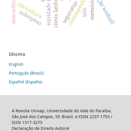
equidade racial
função weibull
citrus latifolia
memória
citricultura
snis
sobrepeso
Idioma
English
Português (Brasil)
Español (España)
A Revista Univap, Universidade do Vale do Paraíba,
São José dos Campos, SP, Brasil. e-ISSN 2237-1753 /
ISSN 1517-3275
Declaração de Direito Autoral