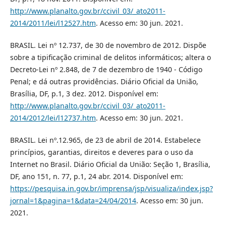
http://www.planalto.gov.br/ccivil_03/_ato2011-
2014/2011/lei/l12527.htm
. Acesso em: 30 jun. 2021.
BRASIL. Lei nº 12.737, de 30 de novembro de 2012. Dispõe
sobre a tipificação criminal de delitos informáticos; altera o
Decreto-Lei nº 2.848, de 7 de dezembro de 1940 - Código
Penal; e dá outras providências. Diário Oficial da União,
Brasília, DF, p.1, 3 dez. 2012. Disponível em:
http://www.planalto.gov.br/ccivil_03/_ato2011-
2014/2012/lei/l12737.htm
. Acesso em: 30 jun. 2021.
BRASIL. Lei nº.12.965, de 23 de abril de 2014. Estabelece
princípios, garantias, direitos e deveres para o uso da
Internet no Brasil. Diário Oficial da União: Seção 1, Brasília,
DF, ano 151, n. 77, p.1, 24 abr. 2014. Disponível em:
https://pesquisa.in.gov.br/imprensa/jsp/visualiza/index.jsp?
jornal=1&pagina=1&data=24/04/2014
. Acesso em: 30 jun.
2021.