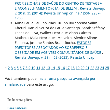
PROFISSIONAIS DE SAÚDE DO CENTRO DE TESTAGEM
E ACONSELHAMENTO (CTA) DE BELÉM
,
Revista Univap:
v. 20 n. 35 (2014): Revista Univap online / ISSN 2237-
1753
Anna Paula Paulino Ruas, Bruno Borborema Salim
Khouri, Daniel Souza de Paula Santiago, Sarah Stéfany
Lopes da Silva, Walker Henrique Viana Caixeta,
Matheus Maia Henriques Malveira, Alenice Aliane
Fonseca, Josiane Santos Brant Rocha,
FATORES
PREDITORES ASSOCIADOS AO SOBREPESO E
OBESIDADE EM AGENTES COMUNITÁRIOS DE SAÚDE
,
Revista Univap: v. 29 n. 63 (2023): Revista Univap
1
2
3
4
5
6
7
8
9
10
11
12
13
14
15
16
17
18
19
20
21
22
23
24
25
Você também pode
iniciar uma pesquisa avançada por
similaridade
para este artigo.
Informações
Para Leitores