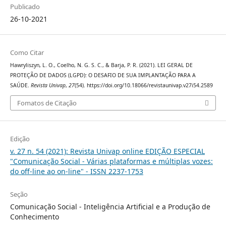
Publicado
26-10-2021
Como Citar
Hawryliszyn, L. O., Coelho, N. G. S. C., & Barja, P. R. (2021). LEI GERAL DE
PROTEÇÃO DE DADOS (LGPD): O DESAFIO DE SUA IMPLANTAÇÃO PARA A
SAÚDE.
Revista Univap
,
27
(54). https://doi.org/10.18066/revistaunivap.v27i54.2589
Fomatos de Citação
Edição
v. 27 n. 54 (2021): Revista Univap online EDIÇÃO ESPECIAL
"Comunicação Social - Várias plataformas e múltiplas vozes:
do off-line ao on-line" - ISSN 2237-1753
Seção
Comunicação Social - Inteligência Artificial e a Produção de
Conhecimento