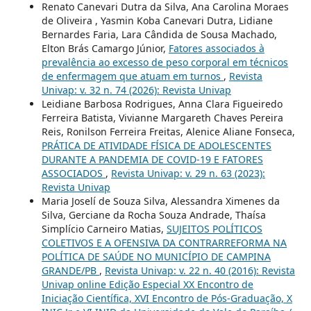
Renato Canevari Dutra da Silva, Ana Carolina Moraes
de Oliveira , Yasmin Koba Canevari Dutra, Lidiane
Bernardes Faria, Lara Cândida de Sousa Machado,
Elton Brás Camargo Júnior,
Fatores associados à
prevalência ao excesso de peso corporal em técnicos
de enfermagem que atuam em turnos
,
Revista
Univap: v. 32 n. 74 (2026): Revista Univap
Leidiane Barbosa Rodrigues, Anna Clara Figueiredo
Ferreira Batista, Vivianne Margareth Chaves Pereira
Reis, Ronilson Ferreira Freitas, Alenice Aliane Fonseca,
PRÁTICA DE ATIVIDADE FÍSICA DE ADOLESCENTES
DURANTE A PANDEMIA DE COVID-19 E FATORES
ASSOCIADOS
,
Revista Univap: v. 29 n. 63 (2023):
Revista Univap
Maria Joselí de Souza Silva, Alessandra Ximenes da
Silva, Gerciane da Rocha Souza Andrade, Thaísa
Simplício Carneiro Matias,
SUJEITOS POLÍTICOS
COLETIVOS E A OFENSIVA DA CONTRARREFORMA NA
POLÍTICA DE SAÚDE NO MUNICÍPIO DE CAMPINA
GRANDE/PB
,
Revista Univap: v. 22 n. 40 (2016): Revista
Univap online Edição Especial XX Encontro de
Iniciação Científica, XVI Encontro de Pós-Graduação, X