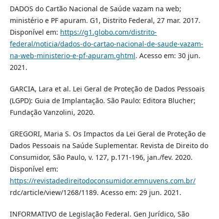
DADOS do Cartão Nacional de Saúde vazam na web;
ministério e PF apuram. G1, Distrito Federal, 27 mar. 2017.
Disponível em:
https://g1.globo.com/distrito-
federal/noticia/dados-do-cartao-nacional-de-saude-vazam-
na-web-ministerio-e-pf-apuram.ghtml
. Acesso em: 30 jun.
2021.
GARCIA, Lara et al. Lei Geral de Proteção de Dados Pessoais
(LGPD): Guia de Implantação. São Paulo: Editora Blucher;
Fundação Vanzolini, 2020.
GREGORI, Maria S. Os Impactos da Lei Geral de Proteção de
Dados Pessoais na Saúde Suplementar. Revista de Direito do
Consumidor, São Paulo, v. 127, p.171-196, jan./fev. 2020.
Disponível em:
https://revistadedireitodoconsumidor.emnuvens.com.br/
rdc/article/view/1268/1189. Acesso em: 29 jun. 2021.
INFORMATIVO de Legislação Federal. Gen Jurídico, São