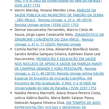
INIC Jr e VI INID da Universidade do Vale do Paraíba /
ISSN 2237-1753
Vanini Mandaj, Viviana Mendes Lima,
ANÁLISE DA
SAÚDE PÚBLICA NO MUNICÍPIO DE TABOÃO DA SERRA
- SÃO PAULO
,
Revista Univap: v. 25 n. 49 (2019):
Revista Univap online / ISSN 2237-1753
Denise Vasconcelos Fernandes, Marcio Costa de
Souza, Jorge Lopes Cavalcante Neto,
DIAGNÓSTICO DA
SÍNDROME CONGÊNITA DO ZIKA VÍRUS
,
Revista
Univap: v. 31 n. 71 (2025): Revista Univap
Camila Rachel Lira Silva, Alexandra Bonifácio Xavier,
Sandra Amélia Sampaio Silveira, Kathleen Elane Leal
Vasconcelos,
PROMOÇÃO E EDUCAÇÃO EM SAÚDE
NOS NÚCLEOS DE APOIO À SAÚDE DA FAMÍLIA (NASF)
DE CAMPINA GRANDE E JOÃO PESSOA/PB
,
Revista
Univap: v. 22 n. 40 (2016): Revista Univap online Edição
Especial XX Encontro de Iniciação Científica, XVI
Encontro de Pós-Graduação, X INIC Jr e VI INID da
Universidade do Vale do Paraíba / ISSN 2237-1753
Natália Pereira Marinelli, Alana Ilmara Pereira Costa,
Letícia Valério Basílio, Maria Belén Salazar Posso,
Deborah Nayane Oliveira Silva,
EM TEMPOS DE AIDS:
REPRESENTAÇÕES SOCIAIS E MEMÓRIAS DE