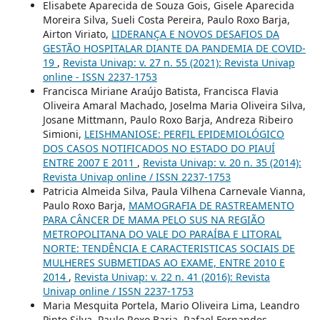
Elisabete Aparecida de Souza Gois, Gisele Aparecida
Moreira Silva, Sueli Costa Pereira, Paulo Roxo Barja,
Airton Viriato,
LIDERANÇA E NOVOS DESAFIOS DA
GESTÃO HOSPITALAR DIANTE DA PANDEMIA DE COVID-
19
,
Revista Univap: v. 27 n. 55 (2021): Revista Univap
online - ISSN 2237-1753
Francisca Miriane Araújo Batista, Francisca Flavia
Oliveira Amaral Machado, Joselma Maria Oliveira Silva,
Josane Mittmann, Paulo Roxo Barja, Andreza Ribeiro
Simioni,
LEISHMANIOSE: PERFIL EPIDEMIOLÓGICO
DOS CASOS NOTIFICADOS NO ESTADO DO PIAUÍ
ENTRE 2007 E 2011
,
Revista Univap: v. 20 n. 35 (2014):
Revista Univap online / ISSN 2237-1753
Patricia Almeida Silva, Paula Vilhena Carnevale Vianna,
Paulo Roxo Barja,
MAMOGRAFIA DE RASTREAMENTO
PARA CÂNCER DE MAMA PELO SUS NA REGIÃO
METROPOLITANA DO VALE DO PARAÍBA E LITORAL
NORTE: TENDÊNCIA E CARACTERISTICAS SOCIAIS DE
MULHERES SUBMETIDAS AO EXAME, ENTRE 2010 E
2014
,
Revista Univap: v. 22 n. 41 (2016): Revista
Univap online / ISSN 2237-1753
Maria Mesquita Portela, Mario Oliveira Lima, Leandro
Pinto Silva, Paulo Roxo Barja, Rafael Fernandes