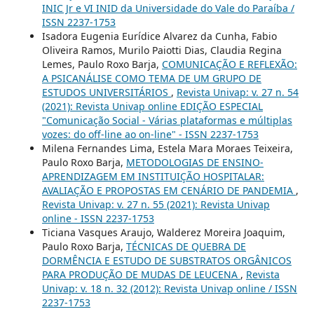
INIC Jr e VI INID da Universidade do Vale do Paraíba /
ISSN 2237-1753
Isadora Eugenia Eurídice Alvarez da Cunha, Fabio
Oliveira Ramos, Murilo Paiotti Dias, Claudia Regina
Lemes, Paulo Roxo Barja,
COMUNICAÇÃO E REFLEXÃO:
A PSICANÁLISE COMO TEMA DE UM GRUPO DE
ESTUDOS UNIVERSITÁRIOS
,
Revista Univap: v. 27 n. 54
(2021): Revista Univap online EDIÇÃO ESPECIAL
"Comunicação Social - Várias plataformas e múltiplas
vozes: do off-line ao on-line" - ISSN 2237-1753
Milena Fernandes Lima, Estela Mara Moraes Teixeira,
Paulo Roxo Barja,
METODOLOGIAS DE ENSINO-
APRENDIZAGEM EM INSTITUIÇÃO HOSPITALAR:
AVALIAÇÃO E PROPOSTAS EM CENÁRIO DE PANDEMIA
,
Revista Univap: v. 27 n. 55 (2021): Revista Univap
online - ISSN 2237-1753
Ticiana Vasques Araujo, Walderez Moreira Joaquim,
Paulo Roxo Barja,
TÉCNICAS DE QUEBRA DE
DORMÊNCIA E ESTUDO DE SUBSTRATOS ORGÂNICOS
PARA PRODUÇÃO DE MUDAS DE LEUCENA
,
Revista
Univap: v. 18 n. 32 (2012): Revista Univap online / ISSN
2237-1753