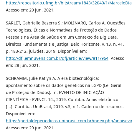
https://repositorio.ufmg.br/bitstream/1843/32040/1/MarceloDi
Acesso em: 29 jun. 2021.
SARLET, Gabrielle Bezerra S.; MOLINARO, Carlos A. Questões
Tecnológicas, Éticas e Normativas da Proteção de Dados
Pessoais na Área da Saúde em um Contexto de Big Data.
Direitos Fundamentais e Justiça, Belo Horizonte, v. 13, n. 41,
p. 183-212, jul./dez. 2019. Disponível em:
http://dfj.emnuvens.com.br/dfj/article/view/811/964
. Acesso
em: 28 jun. 2021.
SCHRAMM, Julie Katlyn A. A era biotecnológica:
apontamento sobre os dados genéticos na LGPD (Lei Geral
de Proteção de Dados). In: EVENTO DE INICIAÇÃO
CIENTÍFICA - EVINCI, 14., 2019, Curitiba. Anais eletrônico
[...]. Curitiba: UniBrasil, 2019. v.5, n.1. Caderno de resumos.
Disponível em:
https://portaldeperiodicos.unibrasil.com.br/index.php/anaisevi
Acesso em: 29 jun. 2021.