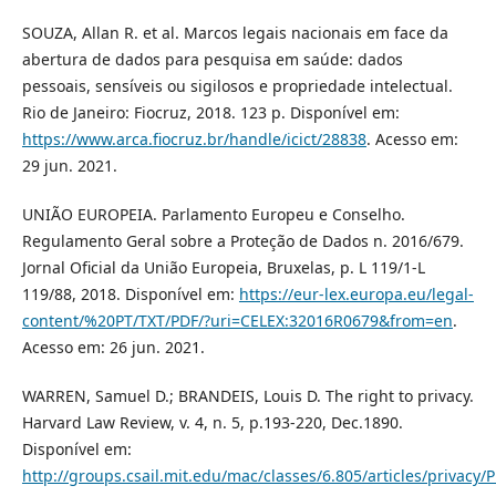
SOUZA, Allan R. et al. Marcos legais nacionais em face da
abertura de dados para pesquisa em saúde: dados
pessoais, sensíveis ou sigilosos e propriedade intelectual.
Rio de Janeiro: Fiocruz, 2018. 123 p. Disponível em:
https://www.arca.fiocruz.br/handle/icict/28838
. Acesso em:
29 jun. 2021.
UNIÃO EUROPEIA. Parlamento Europeu e Conselho.
Regulamento Geral sobre a Proteção de Dados n. 2016/679.
Jornal Oficial da União Europeia, Bruxelas, p. L 119/1-L
119/88, 2018. Disponível em:
https://eur-lex.europa.eu/legal-
content/%20PT/TXT/PDF/?uri=CELEX:32016R0679&from=en
.
Acesso em: 26 jun. 2021.
WARREN, Samuel D.; BRANDEIS, Louis D. The right to privacy.
Harvard Law Review, v. 4, n. 5, p.193-220, Dec.1890.
Disponível em:
http://groups.csail.mit.edu/mac/classes/6.805/articles/privacy