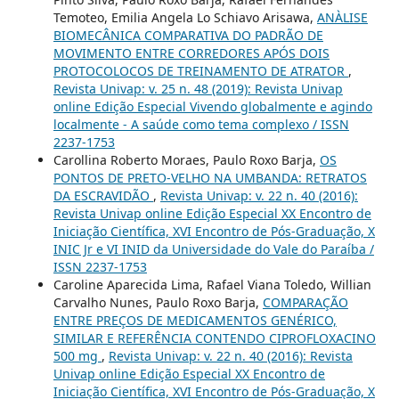
Temoteo, Emilia Angela Lo Schiavo Arisawa,
ANÀLISE
BIOMECÂNICA COMPARATIVA DO PADRÃO DE
MOVIMENTO ENTRE CORREDORES APÓS DOIS
PROTOCOLOCOS DE TREINAMENTO DE ATRATOR
,
Revista Univap: v. 25 n. 48 (2019): Revista Univap
online Edição Especial Vivendo globalmente e agindo
localmente - A saúde como tema complexo / ISSN
2237-1753
Carollina Roberto Moraes, Paulo Roxo Barja,
OS
PONTOS DE PRETO-VELHO NA UMBANDA: RETRATOS
DA ESCRAVIDÃO
,
Revista Univap: v. 22 n. 40 (2016):
Revista Univap online Edição Especial XX Encontro de
Iniciação Científica, XVI Encontro de Pós-Graduação, X
INIC Jr e VI INID da Universidade do Vale do Paraíba /
ISSN 2237-1753
Caroline Aparecida Lima, Rafael Viana Toledo, Willian
Carvalho Nunes, Paulo Roxo Barja,
COMPARAÇÃO
ENTRE PREÇOS DE MEDICAMENTOS GENÉRICO,
SIMILAR E REFERÊNCIA CONTENDO CIPROFLOXACINO
500 mg
,
Revista Univap: v. 22 n. 40 (2016): Revista
Univap online Edição Especial XX Encontro de
Iniciação Científica, XVI Encontro de Pós-Graduação, X