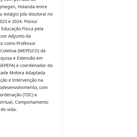
ijmegen, Holanda entre
u estágio pós-doutoral no
023 e 2024. Possui
Educação Física pela
ssor Adjunto da
do como Professor
Coletiva (MEPISCO) da
squisa e Extensão em
(GEPEFA) e coordenador do
idade Motora Adaptada
ação e Intervenção na
rodesenvolvimento, com
ordenação (TDC) e
 Virtual, Comportamento
 de vida.