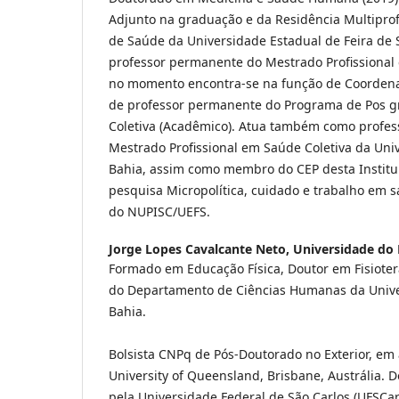
Adjunto na graduação e da Residência Multipro
de Saúde da Universidade Estadual de Feira de S
professor permanente do Mestrado Profissional 
no momento encontra-se na função de Coorden
de professor permanente do Programa de Pos 
Coletiva (Acadêmico). Atua também como profe
Mestrado Profissional em Saúde Coletiva da Uni
Bahia, assim como membro do CEP desta Institui
pesquisa Micropolítica, cuidado e trabalho em
do NUPISC/UEFS.
Jorge Lopes Cavalcante Neto,
Universidade do 
Formado em Educação Física, Doutor em Fisioter
do Departamento de Ciências Humanas da Unive
Bahia.
Bolsista CNPq de Pós-Doutorado no Exterior, e
University of Queensland, Brisbane, Austrália. D
pela Universidade Federal de São Carlos (UFSCa