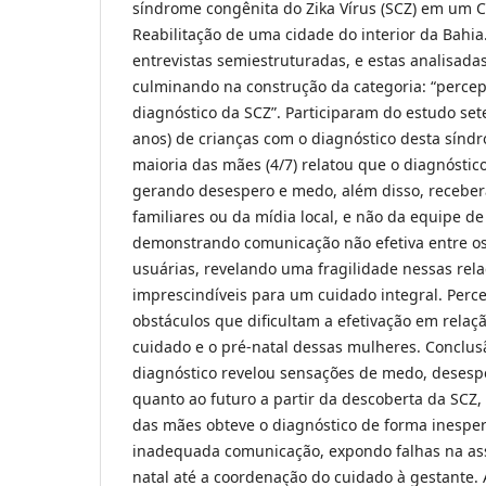
síndrome congênita do Zika Vírus (SCZ) em um 
Reabilitação de uma cidade do interior da Bahia
entrevistas semiestruturadas, e estas analisada
culminando na construção da categoria: “perce
diagnóstico da SCZ”. Participaram do estudo set
anos) de crianças com o diagnóstico desta sínd
maioria das mães (4/7) relatou que o diagnóstic
gerando desespero e medo, além disso, receber
familiares ou da mídia local, e não da equipe d
demonstrando comunicação não efetiva entre os
usuárias, revelando uma fragilidade nessas rel
imprescindíveis para um cuidado integral. Per
obstáculos que dificultam a efetivação em rela
cuidado e o pré-natal dessas mulheres. Conclus
diagnóstico revelou sensações de medo, desespe
quanto ao futuro a partir da descoberta da SCZ,
das mães obteve o diagnóstico de forma inespe
inadequada comunicação, expondo falhas na ass
natal até a coordenação do cuidado à gestante.