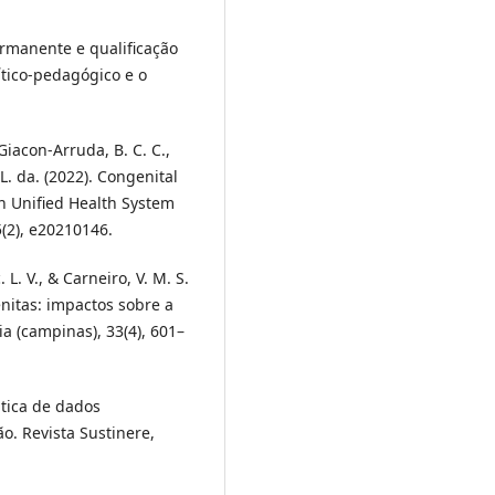
Permanente e qualificação
ítico-pedagógico e o
 Giacon-Arruda, B. C. C.,
. L. da. (2022). Congenital
an Unified Health System
5(2), e20210146.
. L. V., & Carneiro, V. M. S.
nitas: impactos sobre a
a (campinas), 33(4), 601–
ática de dados
ão. Revista Sustinere,