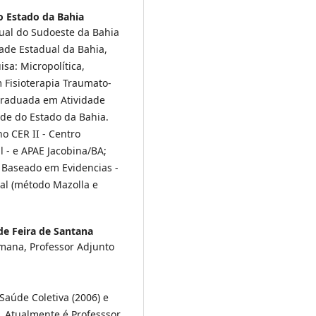
o Estado da Bahia
ual do Sudoeste da Bahia
ade Estadual da Bahia,
a: Micropolítica,
Fisioterapia Traumato-
Graduada em Atividade
ade do Estado da Bahia.
o CER II - Centro
l - e APAE Jacobina/BA;
 Baseado em Evidencias -
bal (método Mazolla e
de Feira de Santana
mana, Professor Adjunto
Saúde Coletiva (2006) e
 Atualmente é Professsor