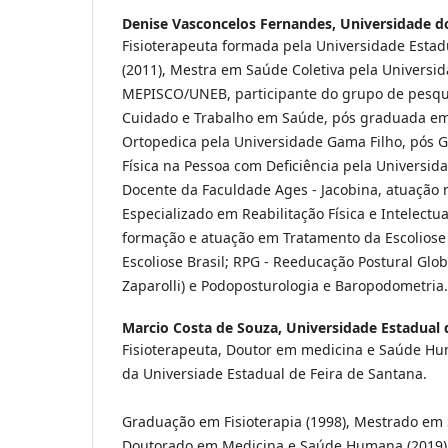
Denise Vasconcelos Fernandes,
Universidade d
Fisioterapeuta formada pela Universidade Estad
(2011), Mestra em Saúde Coletiva pela Universid
MEPISCO/UNEB, participante do grupo de pesquis
Cuidado e Trabalho em Saúde, pós graduada em 
Ortopedica pela Universidade Gama Filho, pós 
Física na Pessoa com Deficiência pela Universid
Docente da Faculdade Ages - Jacobina, atuação n
Especializado em Reabilitação Física e Intelectua
formação e atuação em Tratamento da Escoliose
Escoliose Brasil; RPG - Reeducação Postural Glo
Zaparolli) e Podoposturologia e Baropodometria.
Marcio Costa de Souza,
Universidade Estadual 
Fisioterapeuta, Doutor em medicina e Saúde Hu
da Universiade Estadual de Feira de Santana.
Graduação em Fisioterapia (1998), Mestrado em 
Doutorado em Medicina e Saúde Humana (2019).