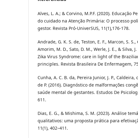
Alves, L. A.; & Corvino, M.P.F. (2020). Educação 
do cuidado na Atenção Primária: O processo pol
gestor. Revista Pró-UniverSUS, 11(1),176-178.
Andrade, G. K. S. de, Teston, E. F., Marcon, S. S.,
Amorim, M. D., Sato, D. M., Werle, J. E., & Silva, J
Zika Virus Syndrome: care in light of the Brazili
principles. Revista Brasileira De Enfermagem, 7
Cunha, A. C. B. da, Pereira Junior, J. P., Caldeira, c
de P. (2016). Diagnóstico de malformações congê
saúde mental de gestantes. Estudos De Psicologi
611.
Dias, E. G., & Mishima, S. M. (2023). Análise tem
qualitativos: uma proposta prática para efetivaç
11(1), 402–411.