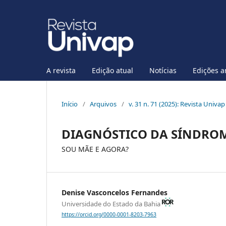
A revista
Edição atual
Notícias
Edições a
Início
/
Arquivos
/
v. 31 n. 71 (2025): Revista Univap
DIAGNÓSTICO DA SÍNDROM
SOU MÃE E AGORA?
Denise Vasconcelos Fernandes
Universidade do Estado da Bahia
https://orcid.org/0000-0001-8203-7963