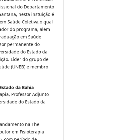
fissional do Departamento
antana, nesta instuição é
em Saúde Coletiva,o qual
ador do programa, além
graduação em Saúde
ssor permanente do
versidade do Estado da
ção. Líder do grupo de
 saúde (UNEB) e membro
Estado da Bahia
apia, Professor Adjunto
rsidade do Estado da
m andamento na The
outor em Fisioterapia
r), com período de