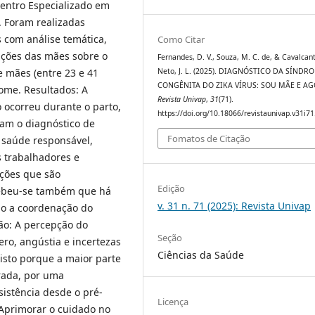
Centro Especializado em
. Foram realizadas
s com análise temática,
Como Citar
pções das mães sobre o
Fernandes, D. V., Souza, M. C. de, & Cavalcan
Neto, J. L. (2025). DIAGNÓSTICO DA SÍNDR
e mães (entre 23 e 41
CONGÊNITA DO ZIKA VÍRUS: SOU MÃE E AG
rome. Resultados: A
Revista Univap
,
31
(71).
o ocorreu durante o parto,
https://doi.org/10.18066/revistaunivap.v31i7
am o diagnóstico de
Fomatos de Citação
e saúde responsável,
 trabalhadores e
ações que são
Edição
cebeu-se também que há
v. 31 n. 71 (2025): Revista Univap
ção a coordenação do
ão: A percepção do
Seção
ro, angústia e incertezas
Ciências da Saúde
 isto porque a maior parte
rada, por uma
istência desde o pré-
Licença
 Aprimorar o cuidado no