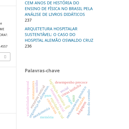
CEM ANOS DE HISTÓRIA DO
ENSINO DE FÍSICA NO BRASIL PELA
ANÁLISE DE LIVROS DIDÁTICOS
237
te
ARQUITETURA HOSPITALAR
OME
SUSTENTÁVEL: O CASO DO
ORA?.
HOSPITAL ALEMÃO OSWALDO CRUZ
236
1.4557
Palavras-chave
legislação sanitária
suicídio
desempenho precoce
restaurantes
variabilidade temporal
citrus latifolia
segurança de alimentos.
estrutura vertical
melhoramento genético
social
letramento racial
frutos do cerrado
pnrs
pragas
sinir
obesidade
equidade racial
citricultura
krigagem
snis
morfometria
memória