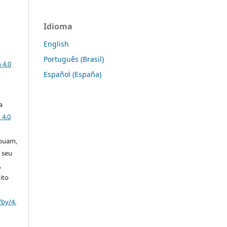
Idioma
English
a
Português (Brasil)
 4.0
Español (España)
a
 4.0
ibuam,
 seu
,
ito
/by/4.