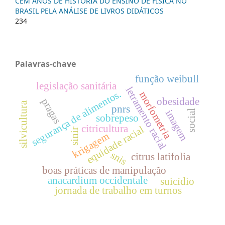
CEM ANOS DE HISTÓRIA DO ENSINO DE FÍSICA NO
BRASIL PELA ANÁLISE DE LIVROS DIDÁTICOS
234
Palavras-chave
função weibull
legislação sanitária
letramento racial
segurança de alimentos.
morfometria
obesidade
pragas
silvicultura
pnrs
imagem
social
sobrepeso
citricultura
equidade racial
sinir
krigagem
snis
citrus latifolia
boas práticas de manipulação
anacardium occidentale
suicídio
jornada de trabalho em turnos