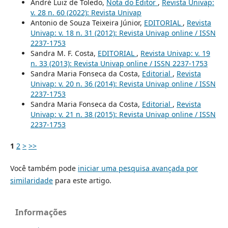
André Luiz de Toledo,
Nota do Editor
,
Revista Univap:
v. 28 n. 60 (2022): Revista Univap
Antonio de Souza Teixeira Júnior,
EDITORIAL
,
Revista
Univap: v. 18 n. 31 (2012): Revista Univap online / ISSN
2237-1753
Sandra M. F. Costa,
EDITORIAL
,
Revista Univap: v. 19
n. 33 (2013): Revista Univap online / ISSN 2237-1753
Sandra Maria Fonseca da Costa,
Editorial
,
Revista
Univap: v. 20 n. 36 (2014): Revista Univap online / ISSN
2237-1753
Sandra Maria Fonseca da Costa,
Editorial
,
Revista
Univap: v. 21 n. 38 (2015): Revista Univap online / ISSN
2237-1753
1
2
>
>>
Você também pode
iniciar uma pesquisa avançada por
similaridade
para este artigo.
Informações