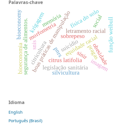
Palavras-chave
física do solo
bioeconomy
boas práticas de manipulação
krigagem
memória
social
função weibull
segurança de alimentos.
morfometria
letramento racial
sobrepeso
equidade racial
suicídio
citricultura
snis
obesidade
bioeconomia
pragas
pnrs
sinir
citrus latifolia
imagem
legislação sanitária
silvicultura
Idioma
English
Português (Brasil)