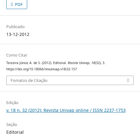
PDF
Publicado
13-12-2012
Como Citar
Teixeira Júnior, A. de S. (2012). Editorial.
Revista Univap
,
18
(32), 3.
https://doi.org/10.18066/revunivap.v18i32.157
Fomatos de Citação
Edição
v. 18 n. 32 (2012): Revista Univap online / ISSN 2237-1753
Seção
Editorial