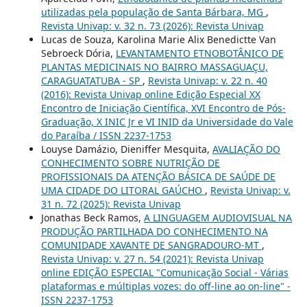
utilizadas pela população de Santa Bárbara, MG
,
Revista Univap: v. 32 n. 73 (2026): Revista Univap
Lucas de Souza, Karolina Marie Alix Benedictte Van
Sebroeck Dória,
LEVANTAMENTO ETNOBOTÂNICO DE
PLANTAS MEDICINAIS NO BAIRRO MASSAGUAÇU,
CARAGUATATUBA - SP
,
Revista Univap: v. 22 n. 40
(2016): Revista Univap online Edição Especial XX
Encontro de Iniciação Científica, XVI Encontro de Pós-
Graduação, X INIC Jr e VI INID da Universidade do Vale
do Paraíba / ISSN 2237-1753
Louyse Damázio, Dieniffer Mesquita,
AVALIAÇÃO DO
CONHECIMENTO SOBRE NUTRIÇÃO DE
PROFISSIONAIS DA ATENÇÃO BÁSICA DE SAÚDE DE
UMA CIDADE DO LITORAL GAÚCHO
,
Revista Univap: v.
31 n. 72 (2025): Revista Univap
Jonathas Beck Ramos,
A LINGUAGEM AUDIOVISUAL NA
PRODUÇÃO PARTILHADA DO CONHECIMENTO NA
COMUNIDADE XAVANTE DE SANGRADOURO-MT
,
Revista Univap: v. 27 n. 54 (2021): Revista Univap
online EDIÇÃO ESPECIAL "Comunicação Social - Várias
plataformas e múltiplas vozes: do off-line ao on-line" -
ISSN 2237-1753