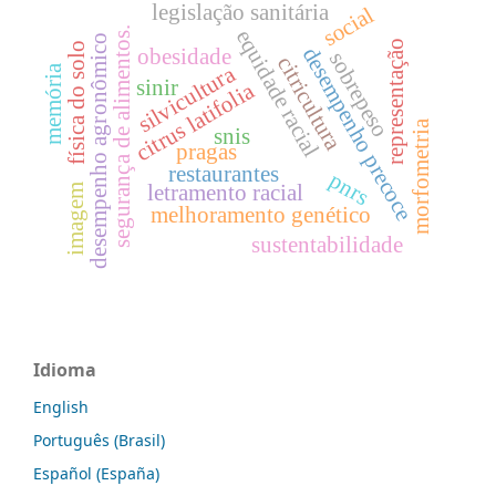
legislação sanitária
social
segurança de alimentos.
equidade racial
desempenho agronômico
representação
física do solo
desempenho precoce
obesidade
sobrepeso
citricultura
silvicultura
memória
sinir
citrus latifolia
morfometria
snis
pragas
restaurantes
pnrs
letramento racial
imagem
melhoramento genético
sustentabilidade
Idioma
English
Português (Brasil)
Español (España)