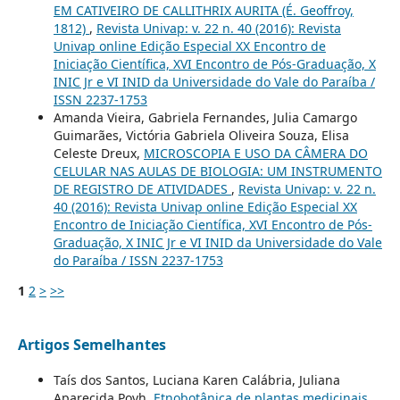
EM CATIVEIRO DE CALLITHRIX AURITA (É. Geoffroy,
1812)
,
Revista Univap: v. 22 n. 40 (2016): Revista
Univap online Edição Especial XX Encontro de
Iniciação Científica, XVI Encontro de Pós-Graduação, X
INIC Jr e VI INID da Universidade do Vale do Paraíba /
ISSN 2237-1753
Amanda Vieira, Gabriela Fernandes, Julia Camargo
Guimarães, Victória Gabriela Oliveira Souza, Elisa
Celeste Dreux,
MICROSCOPIA E USO DA CÂMERA DO
CELULAR NAS AULAS DE BIOLOGIA: UM INSTRUMENTO
DE REGISTRO DE ATIVIDADES
,
Revista Univap: v. 22 n.
40 (2016): Revista Univap online Edição Especial XX
Encontro de Iniciação Científica, XVI Encontro de Pós-
Graduação, X INIC Jr e VI INID da Universidade do Vale
do Paraíba / ISSN 2237-1753
1
2
>
>>
Artigos Semelhantes
Taís dos Santos, Luciana Karen Calábria, Juliana
Aparecida Povh,
Etnobotânica de plantas medicinais