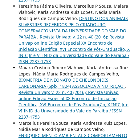
Terezinha Fátima Oliveira, Marcellus P Souza, Maiara
Vlahovic, Karla Andressa Ruiz Lopes, Nádia Maria
Rodrigues de Campos Velho,
DESTINO DOS ANIMAIS
SILVESTRES RECEBIDOS PELO CRIADOURO
CONSERVACIONISTA DA UNIVERSIDADE DO VALE DO
PARAÍBA
,
Revista Univap: v. 22 n. 40 (2016): Revista
Univap online Edição Especial XX Encontro de
Iniciação Científica, XVI Encontro de Pós-Graduação, X
INIC Jr e VI INID da Universidade do Vale do Paraíba /
ISSN 2237-1753
Maiara Cristina Ribeiro Vlahovic, Karla Andressa Ruiz
Lopes, Nádia Maria Rodrigues de Campos Velho,
BIOMETRIA DE NEONATO DE CHELONOIDIS
CARBONARIA (Spix, 1824) ASSOCIADA A NUTRIÇÃO
,
Revista Univap: v. 22 n. 40 (2016): Revista Univap
online Edição Especial XX Encontro de Iniciação
Científica, XVI Encontro de Pós-Graduação, X INIC Jr e
VI INID da Universidade do Vale do Paraíba / ISSN
2237-1753
Marcellus Pereira Souza, Karla Andressa Ruiz Lopes,
Nádia Maria Rodrigues de Campos Velho,
ENRIQUECIMENTO AMBIENTAL X COMPORTAMENTO