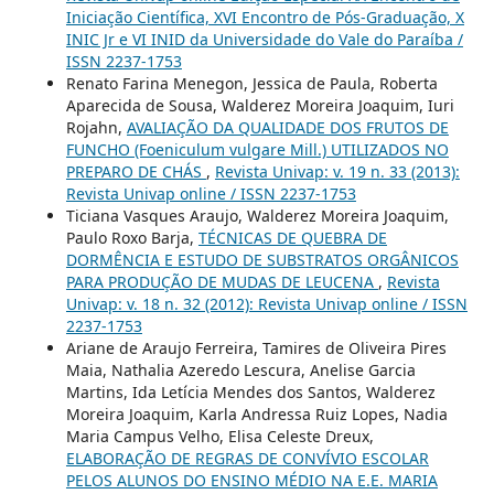
Iniciação Científica, XVI Encontro de Pós-Graduação, X
INIC Jr e VI INID da Universidade do Vale do Paraíba /
ISSN 2237-1753
Renato Farina Menegon, Jessica de Paula, Roberta
Aparecida de Sousa, Walderez Moreira Joaquim, Iuri
Rojahn,
AVALIAÇÃO DA QUALIDADE DOS FRUTOS DE
FUNCHO (Foeniculum vulgare Mill.) UTILIZADOS NO
PREPARO DE CHÁS
,
Revista Univap: v. 19 n. 33 (2013):
Revista Univap online / ISSN 2237-1753
Ticiana Vasques Araujo, Walderez Moreira Joaquim,
Paulo Roxo Barja,
TÉCNICAS DE QUEBRA DE
DORMÊNCIA E ESTUDO DE SUBSTRATOS ORGÂNICOS
PARA PRODUÇÃO DE MUDAS DE LEUCENA
,
Revista
Univap: v. 18 n. 32 (2012): Revista Univap online / ISSN
2237-1753
Ariane de Araujo Ferreira, Tamires de Oliveira Pires
Maia, Nathalia Azeredo Lescura, Anelise Garcia
Martins, Ida Letícia Mendes dos Santos, Walderez
Moreira Joaquim, Karla Andressa Ruiz Lopes, Nadia
Maria Campus Velho, Elisa Celeste Dreux,
ELABORAÇÃO DE REGRAS DE CONVÍVIO ESCOLAR
PELOS ALUNOS DO ENSINO MÉDIO NA E.E. MARIA