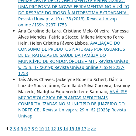
PERMANENTE DE CONHECIMENTO E APRENDIZADO:
UMA PROPOSTA DE NOVAS FERRAMENTAS NO AUXÍLIO
DO RESGATE DO IDOSO À AUTOESTIMA E CIDADANIA
,
Revista Univap: v. 19 n. 33 (2013): Revista Univap
online / ISSN 2237-1753
Ana Caroline de Lara, Cristiane Melo Oliveira, Vanessa
Alves Mendes, Patrícia Stocco, Milene Moreno Ferro
Hein, Helen Cristina Fávero Lisboa,
AVALIAÇÃO DO
CONSUMO DE PRODUTOS NATURAIS POR USUÁRIOS
DE ESTRATÉGIAS DE SAÚDE DA FAMÍLIA DO
MUNICÍPIO DE RONDONÓPOLIS – MT
,
Revista Univap:
v. 25 n. 47 (2019): Revista Univap online / ISSN 2237-
1753
Taís Alves Chaves, Jackelyne Roberta Scherf, Dárcio
Luiz de Sousa Júnior, Camilla da Silva Correira, Iasminy
Macedo, Nadghia Figueiredo Leite Sampaio,
ANÁLISE
MICROBIOLÓGICA DE PLANTAS MEDICINAIS
COMERCIALIZADAS NO MUNICÍPIO DE JUAZEIRO DO
NORTE-CE
,
Revista Univap: v. 29 n. 62 (2023): Revista
Univap
1
2
3
4
5
6
7
8
9
10
11
12
13
14
15
16
17
>
>>