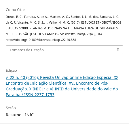
Como Citar
Dreux, E. C., Ferreira, A. de A., Martins, A. G., Santos, I. L. M. dos, Santana, L. C.
da C. F., Vicente, M. C. S. S., … Velho, N. M. C. (2017). ESTUDOS ETNOBOTÂNICOS
E AULAS SOBRE PLANTAS MEDICINAIS NA E.E. MARIA LUIZA DE GUIMARAES
MEDEIROS, SÃO JOSÉ DOS CAMPOS - SP.
Revista Univap
,
22
(40), 344.
https://doi.org/10.18066/revistaunivap.v22i40.838
Fomatos de Citação
Edição
v. 22 n. 40 (2016): Revista Univap online Edição Especial XX
Encontro de Iniciação Científica, XVI Encontro de Pós-
Graduação, X INIC Jr e VI INID da Universidade do Vale do
Paraíba / ISSN 2237-1753
Seção
Resumo - INIC