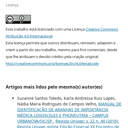
Licença
Esse trabalho está licenciado com uma Licença
Creative Commons
Atribuição 4.0 Internacional
.
Esta licença permite que outros distribuam, remixem, adaptem e
criem a partir do seu trabalho, mesmo para fins comerciais, desde
que lhe atribuam o devido crédito pela criação original.
http://creativecommons.org/licenses/by/4.0/legalcode
Artigos mais lidos pelo mesmo(s) autor(es)
Suzanne Santos Toledo, Karla Andressa Ruiz Lopes,
Nádia Maria Rodrigues de Campos Velho,
MANUAL DE
IDENTIFICAÇÃO DE ARANHAS DE IMPORTÂNCIA
MÉDICA LOXOSCELES E PHONEUTRIA – CAMPUS
URBANOVA/SJC/SP
,
Revista Univap: v. 22 n. 40 (2016):
Revista Univap online Edição Especial XX Encontro de