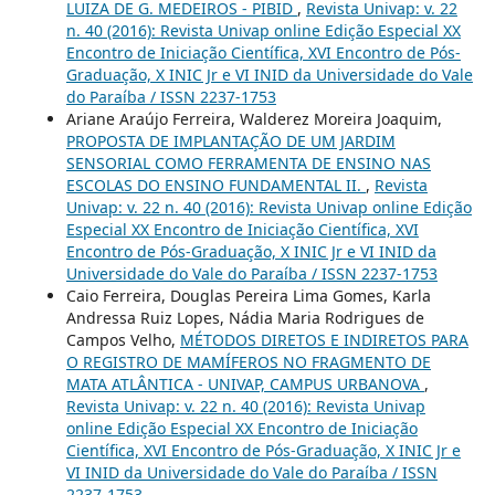
LUIZA DE G. MEDEIROS - PIBID
,
Revista Univap: v. 22
n. 40 (2016): Revista Univap online Edição Especial XX
Encontro de Iniciação Científica, XVI Encontro de Pós-
Graduação, X INIC Jr e VI INID da Universidade do Vale
do Paraíba / ISSN 2237-1753
Ariane Araújo Ferreira, Walderez Moreira Joaquim,
PROPOSTA DE IMPLANTAÇÃO DE UM JARDIM
SENSORIAL COMO FERRAMENTA DE ENSINO NAS
ESCOLAS DO ENSINO FUNDAMENTAL II.
,
Revista
Univap: v. 22 n. 40 (2016): Revista Univap online Edição
Especial XX Encontro de Iniciação Científica, XVI
Encontro de Pós-Graduação, X INIC Jr e VI INID da
Universidade do Vale do Paraíba / ISSN 2237-1753
Caio Ferreira, Douglas Pereira Lima Gomes, Karla
Andressa Ruiz Lopes, Nádia Maria Rodrigues de
Campos Velho,
MÉTODOS DIRETOS E INDIRETOS PARA
O REGISTRO DE MAMÍFEROS NO FRAGMENTO DE
MATA ATLÂNTICA - UNIVAP, CAMPUS URBANOVA
,
Revista Univap: v. 22 n. 40 (2016): Revista Univap
online Edição Especial XX Encontro de Iniciação
Científica, XVI Encontro de Pós-Graduação, X INIC Jr e
VI INID da Universidade do Vale do Paraíba / ISSN
2237-1753