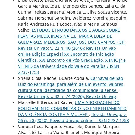
Garcia Martins, Ida L. Mendes dos Santos, Laila C. da
Cunha Freitas Santana, Monica C. Silva Souza Vicente,
Sabrina Horschut Sandim, Walderez Moreira Joaquim,
Karla Andressa Ruiz Lopes, Nadia Maria Campus
Velho,
ESTUDOS ETNOBOTÂNICOS E AULAS SOBRE
PLANTAS MEDICINAIS NA E.E. MARIA LUIZA DE
GUIMARAES MEDEIROS, SÃO JOSÉ DOS CAMPOS - SP
,
Revista Univap: v. 22 n. 40 (2016): Revista Univap
online Edição Especial XX Encontro de Iniciação
Científica, XVI Encontro de Pós-Graduação, X INIC Jr e
VI INID da Universidade do Vale do Paraíba / ISSN
2237-1753
Sheila Ciola, Rachel Duarte Abdala,
Carnaval de São
Luiz do Paraitinga, para além de um evento: valores
culturais na identidade da comunidade luizense
,
Revista Univap: v. 32 n. 74 (2026): Revista Univap
Marcelle Bittencourt Xavier,
UMA ABORDAGEM DO
POLICIAMENTO COMUNITÁRIO NO ENFRENTAMENTO
DA VIOLÊNCIA CONTRA A MULHER
,
Revista Univap: v.
26 n. 50 (2020): Revista Univap online - ISSN 2237-1753
Vanusa Rosa Falqueto Fracarole, Danielle Marques
Alvaristo, Larissa Viana Brunelli, Monique Moreira