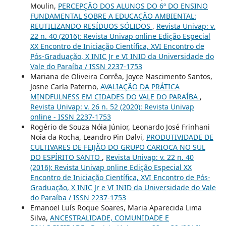
Moulin,
PERCEPÇÃO DOS ALUNOS DO 6º DO ENSINO
FUNDAMENTAL SOBRE A EDUCAÇÃO AMBIENTAL:
REUTILIZANDO RESÍDUOS SÓLIDOS
,
Revista Univap: v.
22 n. 40 (2016): Revista Univap online Edição Especial
XX Encontro de Iniciação Científica, XVI Encontro de
Pós-Graduação, X INIC Jr e VI INID da Universidade do
Vale do Paraíba / ISSN 2237-1753
Mariana de Oliveira Corrêa, Joyce Nascimento Santos,
Josne Carla Paterno,
AVALIAÇÃO DA PRÁTICA
MINDFULNESS EM CIDADES DO VALE DO PARAÍBA
,
Revista Univap: v. 26 n. 52 (2020): Revista Univap
online - ISSN 2237-1753
Rogério de Souza Nóia Júnior, Leonardo José Frinhani
Noia da Rocha, Leandro Pin Dalvi,
PRODUTIVIDADE DE
CULTIVARES DE FEIJÃO DO GRUPO CARIOCA NO SUL
DO ESPÍRITO SANTO
,
Revista Univap: v. 22 n. 40
(2016): Revista Univap online Edição Especial XX
Encontro de Iniciação Científica, XVI Encontro de Pós-
Graduação, X INIC Jr e VI INID da Universidade do Vale
do Paraíba / ISSN 2237-1753
Emanoel Luís Roque Soares, Maria Aparecida Lima
Silva,
ANCESTRALIDADE, COMUNIDADE E