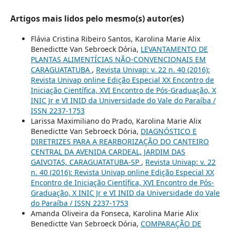
Artigos mais lidos pelo mesmo(s) autor(es)
Flávia Cristina Ribeiro Santos, Karolina Marie Alix
Benedictte Van Sebroeck Dória,
LEVANTAMENTO DE
PLANTAS ALIMENTÍCIAS NÃO-CONVENCIONAIS EM
CARAGUATATUBA
,
Revista Univap: v. 22 n. 40 (2016):
Revista Univap online Edição Especial XX Encontro de
Iniciação Científica, XVI Encontro de Pós-Graduação, X
INIC Jr e VI INID da Universidade do Vale do Paraíba /
ISSN 2237-1753
Larissa Maximiliano do Prado, Karolina Marie Alix
Benedictte Van Sebroeck Dória,
DIAGNÓSTICO E
DIRETRIZES PARA A REARBORIZAÇÃO DO CANTEIRO
CENTRAL DA AVENIDA CARDEAL, JARDIM DAS
GAIVOTAS, CARAGUATATUBA-SP
,
Revista Univap: v. 22
n. 40 (2016): Revista Univap online Edição Especial XX
Encontro de Iniciação Científica, XVI Encontro de Pós-
Graduação, X INIC Jr e VI INID da Universidade do Vale
do Paraíba / ISSN 2237-1753
Amanda Oliveira da Fonseca, Karolina Marie Alix
Benedictte Van Sebroeck Dória,
COMPARAÇÃO DE