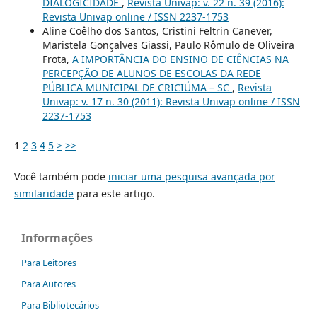
DIALOGICIDADE
,
Revista Univap: v. 22 n. 39 (2016):
Revista Univap online / ISSN 2237-1753
Aline Coêlho dos Santos, Cristini Feltrin Canever,
Maristela Gonçalves Giassi, Paulo Rômulo de Oliveira
Frota,
A IMPORTÂNCIA DO ENSINO DE CIÊNCIAS NA
PERCEPÇÃO DE ALUNOS DE ESCOLAS DA REDE
PÚBLICA MUNICIPAL DE CRICIÚMA – SC
,
Revista
Univap: v. 17 n. 30 (2011): Revista Univap online / ISSN
2237-1753
1
2
3
4
5
>
>>
Você também pode
iniciar uma pesquisa avançada por
similaridade
para este artigo.
Informações
Para Leitores
Para Autores
Para Bibliotecários