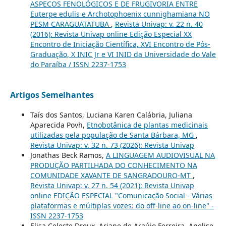
ASPECOS FENOLÓGICOS E DE FRUGIVORIA ENTRE
Euterpe edulis e Archotophoenix cunnighamiana NO
PESM CARAGUATATUBA
,
Revista Univap: v. 22 n. 40
(2016): Revista Univap online Edição Especial XX
Encontro de Iniciação Científica, XVI Encontro de Pós-
Graduação, X INIC Jr e VI INID da Universidade do Vale
do Paraíba / ISSN 2237-1753
Artigos Semelhantes
Taís dos Santos, Luciana Karen Calábria, Juliana
Aparecida Povh,
Etnobotânica de plantas medicinais
utilizadas pela população de Santa Bárbara, MG
,
Revista Univap: v. 32 n. 73 (2026): Revista Univap
Jonathas Beck Ramos,
A LINGUAGEM AUDIOVISUAL NA
PRODUÇÃO PARTILHADA DO CONHECIMENTO NA
COMUNIDADE XAVANTE DE SANGRADOURO-MT
,
Revista Univap: v. 27 n. 54 (2021): Revista Univap
online EDIÇÃO ESPECIAL "Comunicação Social - Várias
plataformas e múltiplas vozes: do off-line ao on-line" -
ISSN 2237-1753
Elisa Celeste Dreux, Ariane de Araújo Ferreira, Anelise