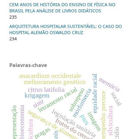
CEM ANOS DE HISTÓRIA DO ENSINO DE FÍSICA NO
BRASIL PELA ANÁLISE DE LIVROS DIDÁTICOS
235
ARQUITETURA HOSPITALAR SUSTENTÁVEL: O CASO DO
HOSPITAL ALEMÃO OSWALDO CRUZ
234
Palavras-chave
anacardium occidentale
equidade racial
memória
melhoramento genético
letramento racial
citrus latifolia
sobrepeso
morfometria
social
desempenho precoce
krigagem
sinir
bioeconomia
representação
silvicultura
legislação sanitária
segurança de alimentos.
imagem
pnrs
frutos do cerrado
citricultura
pragas
suicídio
snis