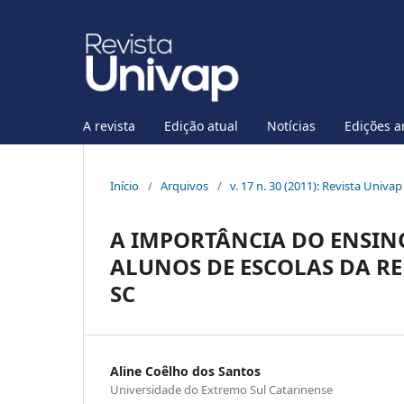
A revista
Edição atual
Notícias
Edições a
Início
/
Arquivos
/
v. 17 n. 30 (2011): Revista Univa
A IMPORTÂNCIA DO ENSINO
ALUNOS DE ESCOLAS DA RE
SC
Aline Coêlho dos Santos
Universidade do Extremo Sul Catarinense