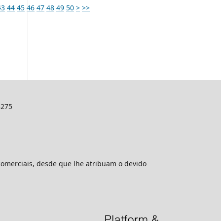
43
44
45
46
47
48
49
50
>
>>
3275
comerciais, desde que lhe atribuam o devido