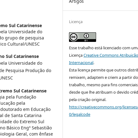
Artigos
Licença
emo Sul Catarinense
pela Universidade do
do grupo de pesquisa
ico Cultural/UNESC
Esse trabalho está licenciado com um
Licença
Creative Commons Atribuição
mo Sul Catarinense
Internacional
.
pela Universidade do
Esta licença permite que outros distr
 de Pesquisa Produção do
remixem, adaptem e criem a partir do
/UNESC
trabalho, mesmo para fins comerciais
tremo Sul Catarinense
desde que lhe atribuam o devido créd
gia pela Fundação
pela criação original.
ducação pela
http://creativecommons.org/licenses
 e doutorado em Educação
0/legalcode
al de Santa Catarina
rsidade do Extremo Sul
ino Básico Engº Sebastião
iologia Geral, com ênfase