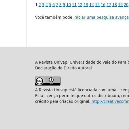
1
2
3
4
5
6
7
8
9
10
11
12
13
14
15
16
17
18
19
20
Você também pode
iniciar uma pesquisa avança
A Revista Univap, Universidade do Vale do Paraí
Declaração de Direito Autoral
A Revista Univap está licenciada com uma Licen
Esta licença permite que outros distribuam, re
crédito pela criação original.
http://creativecomm