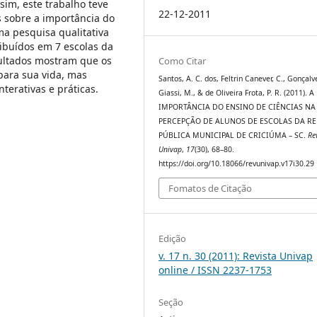
sim, este trabalho teve
22-12-2011
s sobre a importância do
ma pesquisa qualitativa
tribuídos em 7 escolas da
sultados mostram que os
Como Citar
para sua vida, mas
Santos, A. C. dos, Feltrin Canever, C., Gonçalv
terativas e práticas.
Giassi, M., & de Oliveira Frota, P. R. (2011). A
IMPORTÂNCIA DO ENSINO DE CIÊNCIAS NA
PERCEPÇÃO DE ALUNOS DE ESCOLAS DA R
PÚBLICA MUNICIPAL DE CRICIÚMA – SC.
Re
Univap
,
17
(30), 68–80.
https://doi.org/10.18066/revunivap.v17i30.29
Fomatos de Citação
Edição
v. 17 n. 30 (2011): Revista Univap
online / ISSN 2237-1753
Seção