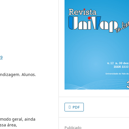
29
endizagem. Alunos.
PDF
e modo geral, ainda
ssa área,
Publicado