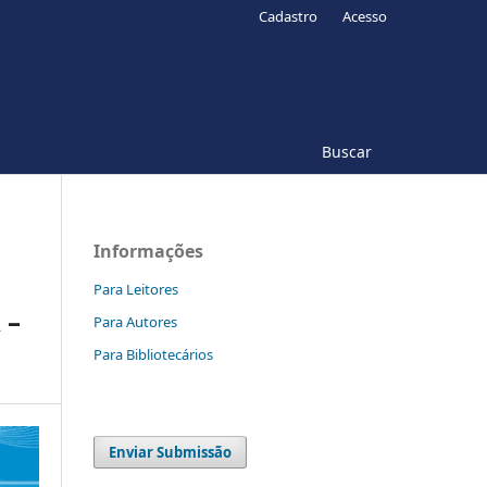
Cadastro
Acesso
Buscar
Informações
Para Leitores
 –
Para Autores
Para Bibliotecários
Enviar Submissão