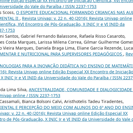
online Edição Especial XX Encontro de Iniciação Científica, XVI Enco
Universidade do Vale do Paraíba / ISSN 2237-1753
s Scoss,
O ESPORTE EDUCACIONAL FORMANDO CRIANÇAS NAS AU
MENTAL II
,
Revista Univap: v. 22 n. 40 (2016): Revista Univap online
ientífica, XVI Encontro de Pós-Graduação, X INIC Jr e VI INID da
237-1753
i Santos, Gabriel Fernando Balassone, Rafaela Risso Casaroto,
gues Costa Marques, Larissa Milena Correa, Gilmar Guilherme Gome
ro Vieira Marques, Daniela Braga Lima, Eliane Garcia Rezende, Luc
MENTAR E NUTRICIONAL PARA SUPERVISORES PEDAGÓGICOS
,
Rev
NOLOGIAS PARA A INOVAÇÃO DIDÁTICA NO ENSINO DE MATEMÁT
2016): Revista Univap online Edição Especial XX Encontro de Iniciaçã
 X INIC Jr e VI INID da Universidade do Vale do Paraíba / ISSN 2237
da Lima Silva,
ANCESTRALIDADE, COMUNIDADE E DIALOGICIDAD
 Univap online / ISSN 2237-1753
Cassamali, Bianca Bolsoni Calvi, Aristhotelis Tadeu Tiradentes,
ENTAL E PERCEPÇÃO DO MEIO COM ALUNOS DO 6º ANO DO ENS
ivap: v. 22 n. 40 (2016): Revista Univap online Edição Especial XX
ntro de Pós-Graduação, X INIC Jr e VI INID da Universidade do Vale 