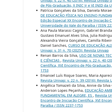
Univap: v. 22 n. 40 (2016): Revista Univap 
de Pós-Graduação, X INIC Jr e VI INID da 
Patrícia Gonçalves da Silva, Daniela Morae
DE EDUCAÇÃO FÍSICA NO ENSINO FUNDA
Edição Especial XX Encontro de Iniciação C
Universidade do Vale do Paraíba / ISSN 2
Ana Paula Marassi Cagnin, Gabriel Brandan
Gustavo Emanuel Alves Silva, Julia Rodri
Alexandra Vieira Gonçalves, Camilla Ribei
Daniel Sanches,
CURSO DE EDUCAÇÃO ALI
Univap: v. 31 n. 70 (2025): Revista Univap
Renan Barros da Silva,
USO DE NOVAS TEC
E CIÊNCIAS
,
Revista Univap: v. 22 n. 40 (
Científica, XVI Encontro de Pós-Graduação,
1753
Emanoel Luís Roque Soares, Maria Apareci
Revista Univap: v. 22 n. 39 (2016): Revista
Angélica Tomazeli da Silva, Annie da Silva 
Anderson Lopes Peçanha,
EDUCAÇÃO AMBI
FUNDAMENTAL EM ALEGRE, ES
,
Revista Un
Encontro de Iniciação Científica, XVI Enco
Paraíba / ISSN 2237-1753