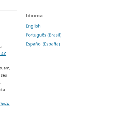
Idioma
English
Português (Brasil)
Español (España)
a
 4.0
ibuam,
 seu
,
ito
/by/4.