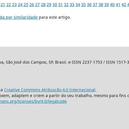
21
22
23
24
25
26
27
28
29
30
31
32
33
34
35
36
37
38
39
40
41
42
da por similaridade
para este artigo.
ba, São José dos Campos, SP, Brasil. e-ISSN 2237-1753 / ISSN 1517-
ça
Creative Commons Atribuição 4.0 Internacional
.
mixem, adaptem e criem a partir do seu trabalho, mesmo para fins 
ons.org/licenses/by/4.0/legalcode