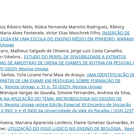
cius Ribeiro Melo, Núbia Fernanda Marinho Rodrigues, Rômicy
Maria Alves Fontenele, Victor Elias Mouchrek Filho,
INSERÇÃO DE
LOGIA EM UMA ESCOLA DO ENSINO MÉDIO EM PINHEIRO, MARAN
a Univap
aris, Matheus Salgado de Oliveira, Jorge Luis Costa Carvalho,
i Sibelino ,
ESTUDO DO PERFIL DE SENSIBILIDADE A EXTRATOS
DAS DE AMOSTRAS DE URINA DE EXAMES DE ROTINA EM PESSOAS 
70 (2025): Revista Univap
s Santos, Yzila Liziane Faria Maia de Araujo,
UMA IDENTIFICAÇÃO D
PARTIR DE UM EXAME EM PESQUISAS SOBRE FORMAÇÃO DE
A
,
Revista Univap: v. 31 n. 70 (2025): Revista Univap
al, Monique Vargas de Gouvêa, Simone Fernandes, Andreia da Silva,
ICA NA APLICAÇÃO DO TEMA: MICROBIOLOGIA NO ENSINO DE
16): Revista Univap online Edição Especial XX Encontro de Iniciação
 X INIC Jr e VI INID da Universidade do Vale do Paraíba / ISSN 2237
liveira, Mariana Aparecida Lordeiro, Elaine Gimenez Guimarães, E
ner,
UTILIZAÇÃO DO JOGO LÚDICO NO ENSINO DE BIOLOGIA
,
Revi