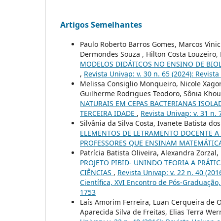
Artigos Semelhantes
Paulo Roberto Barros Gomes, Marcos Vini
Dermondes Souza , Hilton Costa Louzeiro, 
MODELOS DIDÁTICOS NO ENSINO DE BIO
,
Revista Univap: v. 30 n. 65 (2024): Revist
Melissa Consiglio Monqueiro, Nicole Xagor
Guilherme Rodrigues Teodoro, Sônia Khour
NATURAIS EM CEPAS BACTERIANAS ISOLA
TERCEIRA IDADE
,
Revista Univap: v. 31 n. 
Silvânia da Silva Costa, Ivanete Batista do
ELEMENTOS DE LETRAMENTO DOCENTE A 
PROFESSORES QUE ENSINAM MATEMÁTIC
Patrícia Batista Oliveira, Alexandra Zorz
PROJETO PIBID- UNINDO TEORIA A PRÁT
CIÊNCIAS
,
Revista Univap: v. 22 n. 40 (20
Científica, XVI Encontro de Pós-Graduação,
1753
Laís Amorim Ferreira, Luan Cerqueira de O
Aparecida Silva de Freitas, Elias Terra Wer