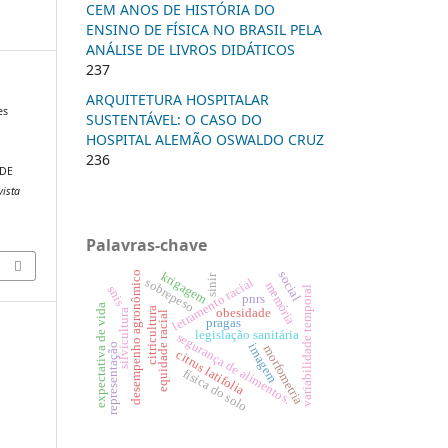
CEM ANOS DE HISTÓRIA DO
ENSINO DE FÍSICA NO BRASIL PELA
ANÁLISE DE LIVROS DIDÁTICOS
237
ARQUITETURA HOSPITALAR
es
SUSTENTÁVEL: O CASO DO
HOSPITAL ALEMÃO OSWALDO CRUZ
236
EDE
vista
Palavras-chave
social
desempenho agronômico
krigagem
sinir
sobrepeso
letramento racial
memória
snis
variabilidade temporal
pnrs
expectativa de vida
citricultura
obesidade
silvicultura
equidade racial
pragas
legislação sanitária
segurança de alimentos.
representação
imagem
morfometria
citrus latifolia
física do solo