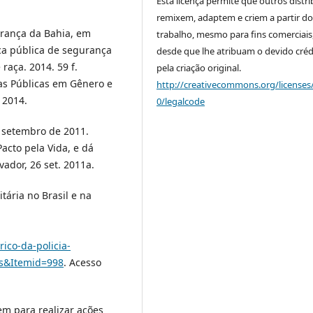
Esta licença permite que outros distr
remixem, adaptem e criem a partir do
urança da Bahia, em
trabalho, mesmo para fins comerciais
ica pública de segurança
desde que lhe atribuam o devido créd
 raça. 2014. 59 f.
pela criação original.
cas Públicas em Gênero e
http://creativecommons.org/licenses
 2014.
0/legalcode
e setembro de 2011.
Pacto pela Vida, e dá
vador, 26 set. 2011a.
itária no Brasil e na
ico-da-policia-
cs&Itemid=998
. Acesso
em para realizar ações