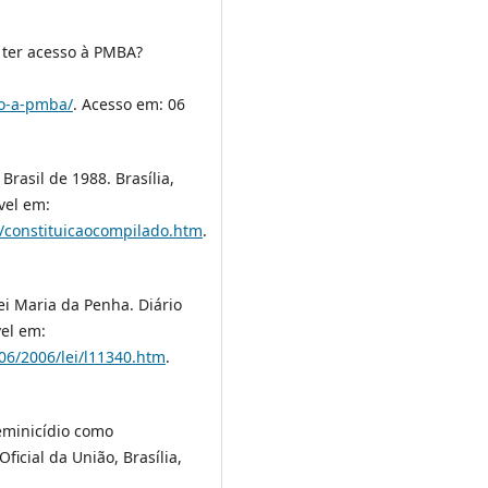
er acesso à PMBA?
o-a-pmba/
. Acesso em: 06
Brasil de 1988. Brasília,
vel em:
ao/constituicaocompilado.htm
.
Lei Maria da Penha. Diário
vel em:
006/2006/lei/l11340.htm
.
Feminicídio como
ficial da União, Brasília,