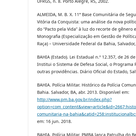
UFRGS, n. 8. Porto Alegre, RS, 2002.
ALMEIDA, M. B. X. 11ª Base Comunitária de Seg
Vitória da Conquista: uma análise da nova polít
do “Pacto pela Vida” à luz do recorte de gênero e
Monografia (Especialização em Gestão de Políti
Raça) – Universidade Federal da Bahia, Salvador,
BAHIA (Estado). Lei Estadual n.º 12.357, de 26 d
Institui o Sistema de Defesa Social, o Programa 
outras providências. Diário Oficial do Estado, Sal
BAHIA. Polícia Militar. Histórico da Polícia Comun
Bahia. Salvador, BA, abr. 2013. Disponível em:
http://www.pm.ba.gov.br/index.php?
option=com_content&view=article&id=2667:histor
comunitaria-na-bahia&catid=258:institucionalb
em: 16 jun. 2018.
BAHIA. Polícia Militar. PMBA lança Patrulha do B