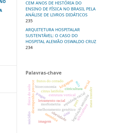
 NO
CEM ANOS DE HISTÓRIA DO
ENSINO DE FÍSICA NO BRASIL PELA
A
ANÁLISE DE LIVROS DIDÁTICOS
235
ARQUITETURA HOSPITALAR
SUSTENTÁVEL: O CASO DO
HOSPITAL ALEMÃO OSWALDO CRUZ
234
Palavras-chave
krigagem
frutos do cerrado
social
snis
desempenho precoce
física do solo
bioeconomia
citricultura
mass transfer
citrus latifolia
equidade racial
pragas
estrutura vertical
legislação sanitária
letramento racial
pnrs
morfometria
silvicultura
melhoramento genético
sinir
obesidade
suicídio
memória
imagem