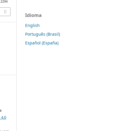
0.2294
Idioma
English
Português (Brasil)
Español (España)
a
 4.0