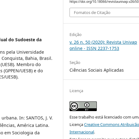
https://doi.org/10.18066/revistaunivap.v26i5
Fomatos de Citação
Edição
dual do Sudoeste da
v. 26 n. 50 (2020): Revista Univap
online - ISSN 2237-1753
ens pela Universidade
 Conquista, Bahia, Brasil.
Seção
D (UESB). Membro do
Ciências Sociais Aplicadas
vas (GPPEN/UESB) e do
ES/UESB).
Licença
Esse trabalho está licenciado com um
urbana. In: SANTOS, J. V.
Licença
Creative Commons Atribuição
lências, América Latina.
Internacional
.
o em Sociologia da