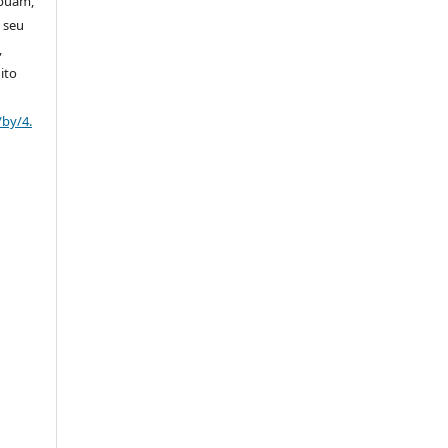
ibuam,
 seu
,
ito
/by/4.