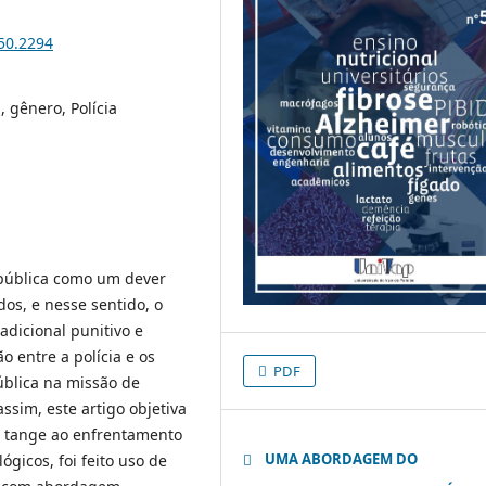
i50.2294
 gênero, Polícia
a pública como um dever
dos, e nesse sentido, o
adicional punitivo e
 entre a polícia e os
PDF
blica na missão de
ssim, este artigo objetiva
ue tange ao enfrentamento
UMA ABORDAGEM DO
gicos, foi feito uso de