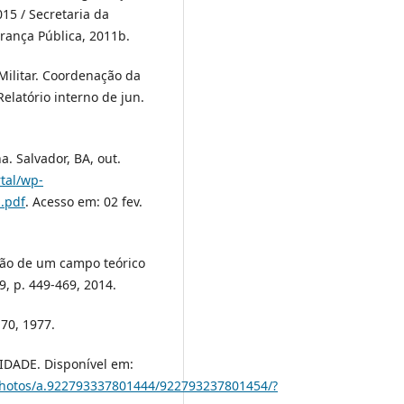
15 / Secretaria da
rança Pública, 2011b.
Militar. Coordenação da
elatório interno de jun.
. Salvador, BA, out.
rtal/wp-
.pdf
. Acesso em: 02 fev.
ção de um campo teórico
9, p. 449-469, 2014.
70, 1977.
ADE. Disponível em:
hotos/a.922793337801444/922793237801454/?