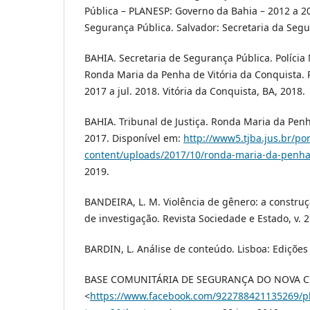
Pública – PLANESP: Governo da Bahia – 2012 a 20
Segurança Pública. Salvador: Secretaria da Segu
BAHIA. Secretaria de Segurança Pública. Polícia 
Ronda Maria da Penha de Vitória da Conquista. R
2017 a jul. 2018. Vitória da Conquista, BA, 2018.
BAHIA. Tribunal de Justiça. Ronda Maria da Penha
2017. Disponível em:
http://www5.tjba.jus.br/po
content/uploads/2017/10/ronda-maria-da-penha
2019.
BANDEIRA, L. M. Violência de gênero: a constru
de investigação. Revista Sociedade e Estado, v. 2
BARDIN, L. Análise de conteúdo. Lisboa: Edições 
BASE COMUNITÁRIA DE SEGURANÇA DO NOVA CID
<
https://www.facebook.com/922788421135269/p