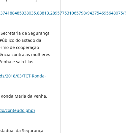
a.374188485938035.83813.289577531065798/943754695648075/?
. Secretaria de Segurança
 Público do Estado da
Termo de cooperação
lência contra as mulheres
enha e sala lilás.
ads/2018/03/TCT-Ronda-
. Ronda Maria da Penha.
udo/conteudo.php?
Estadual da Segurança