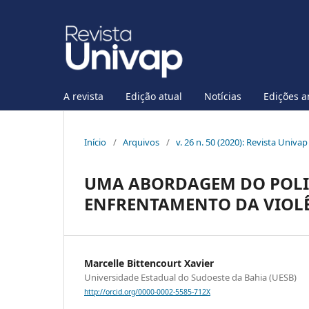
A revista
Edição atual
Notícias
Edições a
Início
/
Arquivos
/
v. 26 n. 50 (2020): Revista Univa
UMA ABORDAGEM DO POL
ENFRENTAMENTO DA VIOL
Marcelle Bittencourt Xavier
Universidade Estadual do Sudoeste da Bahia (UESB)
http://orcid.org/0000-0002-5585-712X