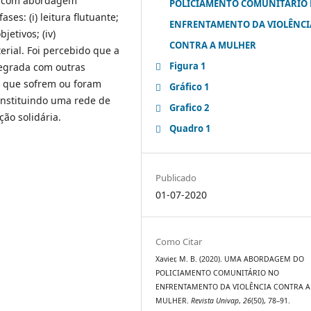
a, com abordagem
POLICIAMENTO COMUNITÁRIO
ses: (i) leitura flutuante;
ENFRENTAMENTO DA VIOLÊNCI
jetivos; (iv)
CONTRA A MULHER
erial. Foi percebido que a
Figura 1
tegrada com outras
s que sofrem ou foram
Gráfico 1
onstituindo uma rede de
Grafico 2
ão solidária.
Quadro 1
Publicado
01-07-2020
Como Citar
Xavier, M. B. (2020). UMA ABORDAGEM DO
POLICIAMENTO COMUNITÁRIO NO
ENFRENTAMENTO DA VIOLÊNCIA CONTRA A
MULHER.
Revista Univap
,
26
(50), 78–91.