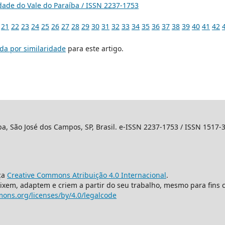
idade do Vale do Paraíba / ISSN 2237-1753
21
22
23
24
25
26
27
28
29
30
31
32
33
34
35
36
37
38
39
40
41
42
da por similaridade
para este artigo.
ba, São José dos Campos, SP, Brasil. e-ISSN 2237-1753 / ISSN 1517-
ça
Creative Commons Atribuição 4.0 Internacional
.
mixem, adaptem e criem a partir do seu trabalho, mesmo para fins 
ons.org/licenses/by/4.0/legalcode