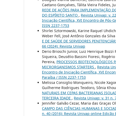
Caetano Gonçalves, Tálita Vieira Fideles, 
REDE DE AÇÕES PARA IMPLEMENTAÇÃO DO
DO ESPÍRITO SANTO
,
Revista Univap: v. 2
Iniciação Científica, XVI Encontro de Pós-
ISSN 2237-1753
Shirlei Sztormowski, Karine Raquel Uhdich 
Weber Fell, José Antônio Gonzales da Silva 
E DE SAÚDE DE SERVIDORES PENITENCIÁR
66 (2024): Revista Univap
Derio Brioschi Junior, Luiz Henrique Bozz
Siqueira, Deusélio Bassini Fioresi, Rogér
Pereira,
PROCESSOS BIOTECNOLÓGICOS P
MICRORGANISMOS STARTERS
,
Revista Uni
Encontro de Iniciação Científica, XVI Enco
Paraíba / ISSN 2237-1753
Melissa Consiglio Monqueiro, Nicole Xagor
Guilherme Rodrigues Teodoro, Sônia Khour
NATURAIS EM CEPAS BACTERIANAS ISOLA
TERCEIRA IDADE
,
Revista Univap: v. 31 n. 
Jennifer Galvão Cezar, Maria das Graças Ol
CAMPO DAS CIÊNCIAS HUMANAS E SOCIAI
n. 40 (2016): Revista Univap online Edição 