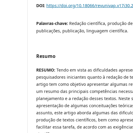
DOI:
https://doi.org/10.18066/revunivap.v17i30.
Palavras-chave:
Redação científica, produção de
publicações, publicação, linguagem científica.
Resumo
RESUMO:
Tendo em vista as dificuldades aprese
pesquisadores iniciantes quanto à redação de tex
artigo tem como objetivo apresentar algumas re
um resumo das principais competências necessá
planejamento e a redação desses textos. Neste s
apresentação de algumas conceituações teóricas
assunto, este artigo aborda algumas das dificu
produção de textos científicos, bem como apres
facilitar essa tarefa, de acordo com as exigênc