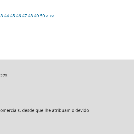
43
44
45
46
47
48
49
50
>
>>
3275
comerciais, desde que lhe atribuam o devido