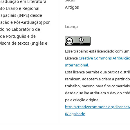
Seção
Graduação em Literatura
Artigos
nto Urano e Regional.
Espaciais (INPE) desde
uação e Pós-Grduação) por
Licença
do no Laboratório de
 de Português e de
sora de textos (Inglês e
Esse trabalho está licenciado com um
Licença
Creative Commons Atribuição
Internacional
.
Esta licença permite que outros distr
remixem, adaptem e criem a partir do
trabalho, mesmo para fins comerciais
desde que lhe atribuam o devido créd
pela criação original.
http://creativecommons.org/licenses
0/legalcode