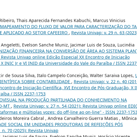
a Ribeiro, Thais Aparecida Fernandes Kabuchi, Marcus Vinicius
MAPEAMENTO DO FLUXO DE VALOR PARA CARACTERIZAÇÃO DO TA
 APLICADO AO SETOR CAFEEIRO
,
Revista Univap: v. 29 n. 63 (2023
Angeletti, Evelson Sanche Muniz, Jacimar Luis de Souza, Lucinéia
IZAÇÃO FINANCEIRA NA CONVERSÃO DE ÁREA AO SISTEMA PLAN
): Revista Univap online Edição Especial XX Encontro de Iniciação
 X INIC Jr e VI INID da Universidade do Vale do Paraíba / ISSN 2237
cir de Sousa Silva, Italo Campelo Conceição, Walter Saraiva Lopes,
IENTÍFICA SOBRE CONTABILIDADE
,
Revista Univap: v. 22 n. 40 (201
ncontro de Iniciação Científica, XVI Encontro de Pós-Graduação, X 
raíba / ISSN 2237-1753
OVISUAL NA PRODUÇÃO PARTILHADA DO CONHECIMENTO NA
RO-MT
,
Revista Univap: v. 27 n. 54 (2021): Revista Univap online ED
aformas e múltiplas vozes: do off-line ao on-line" - ISSN 2237-175
deiros Moreira Cabral , Andrea Carvalheiro Guerra Matias , Mônica
ADE SOCIAL EM UNIDADES PRODUTORAS DE REFEIÇÕES PÓS
1 n. 70 (2025): Revista Univap
, Jacimar Luis de Souza, Evelson Sanche Muniz, Horácio Vicente