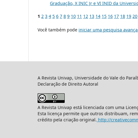
Graduação, X INIC Jr e VI INID da Univers
1
2
3
4
5
6
7
8
9
10
11
12
13
14
15
16
17
18
19
20
Você também pode
iniciar uma pesquisa avança
A Revista Univap, Universidade do Vale do Paraí
Declaração de Direito Autoral
A Revista Univap está licenciada com uma Licen
Esta licença permite que outros distribuam, re
crédito pela criação original.
http://creativecomm