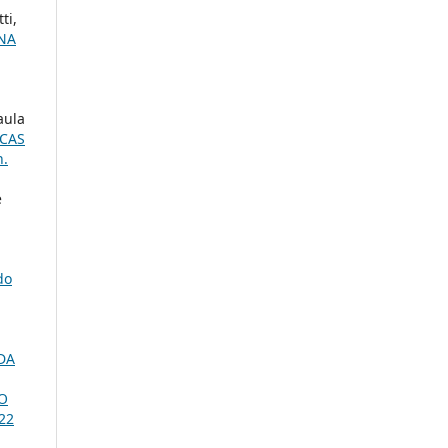
ti,
NA
aula
ICAS
n.
e
do
DA
O
 22