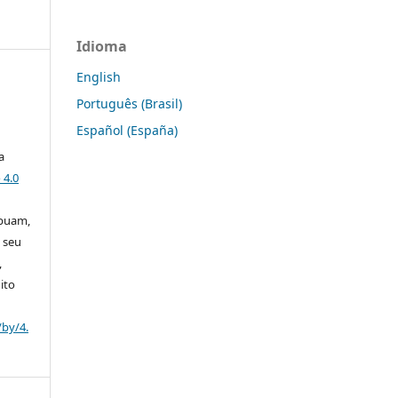
Idioma
English
Português (Brasil)
Español (España)
a
 4.0
ibuam,
 seu
,
ito
/by/4.