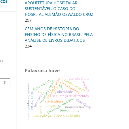
ICOS
ARQUITETURA HOSPITALAR
SUSTENTÁVEL: O CASO DO
HOSPITAL ALEMÃO OSWALDO CRUZ
257
CEM ANOS DE HISTÓRIA DO
ENSINO DE FÍSICA NO BRASIL PELA
ANÁLISE DE LIVROS DIDÁTICOS
234
TOS
Palavras-chave
cerrado fruits
equidade racial
função weibull
física do solo
letramento racial
citrus latifolia
imagem
desempenho agronômico
sinir
pnrs
snis
obesidade
restaurantes
sobrepeso
segurança de alimentos.
legislação sanitária
citricultura
silvicultura
pragas
social
morfometria
bioeconomy
interação genótipo x ambiente