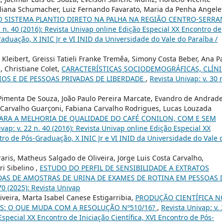
Juliana Schumacher, Luiz Fernando Favarato, Maria da Penha Angelet
 SISTEMA PLANTIO DIRETO NA PALHA NA REGIÃO CENTRO-SERRA
2 n. 40 (2016): Revista Univap online Edição Especial XX Encontro de
Graduação, X INIC Jr e VI INID da Universidade do Vale do Paraíba /
Kleibert, Greissi Tatieli Franke Tremêa, Simony Costa Beber, Ana P
, Christiane Colet,
CARACTERÍSTICAS SOCIODEMOGRÁFICAS, CLÍN
IOS E DE PESSOAS PRIVADAS DE LIBERDADE
,
Revista Univap: v. 30 
i Pimenta De Souza, João Paulo Pereira Marcate, Evandro de Andrad
io Carvalho Guarçoni, Fabiana Carvalho Rodrigues, Lucas Louzada
ARA A MELHORIA DE QUALIDADE DO CAFÉ CONILON, COM E SEM
vap: v. 22 n. 40 (2016): Revista Univap online Edição Especial XX
ntro de Pós-Graduação, X INIC Jr e VI INID da Universidade do Vale 
aris, Matheus Salgado de Oliveira, Jorge Luis Costa Carvalho,
i Sibelino ,
ESTUDO DO PERFIL DE SENSIBILIDADE A EXTRATOS
DAS DE AMOSTRAS DE URINA DE EXAMES DE ROTINA EM PESSOAS 
70 (2025): Revista Univap
iveira, Marta Isabel Canese Estigarribia,
PRODUÇÃO CIENTÍFICA N
S: O QUE MUDA COM A RESOLUÇÃO Nº510/16?
,
Revista Univap: v.
Especial XX Encontro de Iniciação Científica, XVI Encontro de Pós-