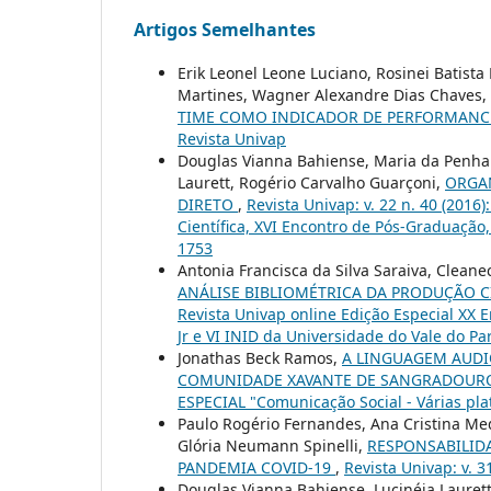
Artigos Semelhantes
Erik Leonel Leone Luciano, Rosinei Batist
Martines, Wagner Alexandre Dias Chaves,
TIME COMO INDICADOR DE PERFORMANCE
Revista Univap
Douglas Vianna Bahiense, Maria da Penha 
Laurett, Rogério Carvalho Guarçoni,
ORGAN
DIRETO
,
Revista Univap: v. 22 n. 40 (2016
Científica, XVI Encontro de Pós-Graduação,
1753
Antonia Francisca da Silva Saraiva, Cleane
ANÁLISE BIBLIOMÉTRICA DA PRODUÇÃO C
Revista Univap online Edição Especial XX E
Jr e VI INID da Universidade do Vale do Pa
Jonathas Beck Ramos,
A LINGUAGEM AUDI
COMUNIDADE XAVANTE DE SANGRADOU
ESPECIAL "Comunicação Social - Várias plat
Paulo Rogério Fernandes, Ana Cristina Me
Glória Neumann Spinelli,
RESPONSABILID
PANDEMIA COVID-19
,
Revista Univap: v. 3
Douglas Vianna Bahiense, Lucinéia Laurett