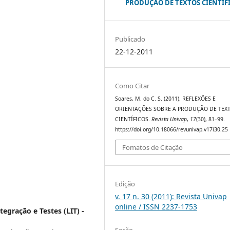
PRODUÇÃO DE TEXTOS CIENTÍF
Publicado
22-12-2011
Como Citar
Soares, M. do C. S. (2011). REFLEXÕES E
ORIENTAÇÕES SOBRE A PRODUÇÃO DE TEX
CIENTÍFICOS.
Revista Univap
,
17
(30), 81–99.
https://doi.org/10.18066/revunivap.v17i30.25
Fomatos de Citação
Edição
v. 17 n. 30 (2011): Revista Univap
online / ISSN 2237-1753
tegração e Testes (LIT) -